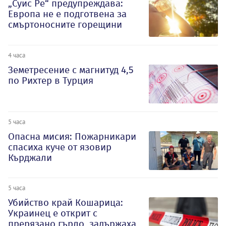
„Суис Ре“ предупреждава:
Европа не е подготвена за
смъртоносните горещини
4 часа
Земетресение с магнитуд 4,5
по Рихтер в Турция
5 часа
Опасна мисия: Пожарникари
спасиха куче от язовир
Кърджали
5 часа
Убийство край Кошарица:
Украинец е открит с
прерязано гърло, задържаха