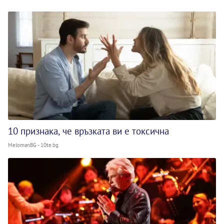
10 признака, че връзката ви е токсична
MelomanBG - 10te.bg