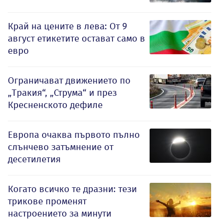
Край на цените в лева: От 9
август етикетите остават само в
евро
Ограничават движението по
„Тракия“, „Струма“ и през
Кресненското дефиле
Европа очаква първото пълно
слънчево затъмнение от
десетилетия
Когато всичко те дразни: тези
трикове променят
настроението за минути