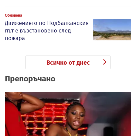
Обновена
Движението по Подбалканския
път е възстановено след
пожара
Всичко от днес
Препоръчано