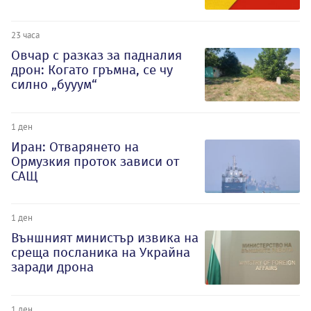
23 часа
Овчар с разказ за падналия
дрон: Когато гръмна, се чу
силно „бууум“
1 ден
Иран: Отварянето на
Ормузкия проток зависи от
САЩ
1 ден
Външният министър извика на
среща посланика на Украйна
заради дрона
1 ден