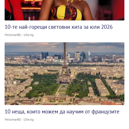
10-те най-горещи световни хита за юли 2026
MelomanBG - 10te.bg
10 неща, които можем да научим от французите
MelomanBG - 10te.bg