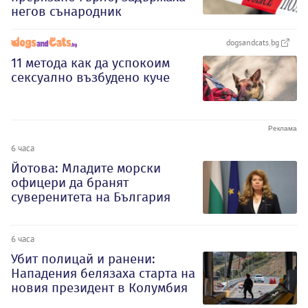
негов сънародник
dogsandcats.bg
11 метода как да успокоим
сексуално възбудено куче
6 часа
Йотова: Младите морски
офицери да бранят
суверенитета на България
6 часа
Убит полицай и ранени:
Нападения белязаха старта на
новия президент в Колумбия