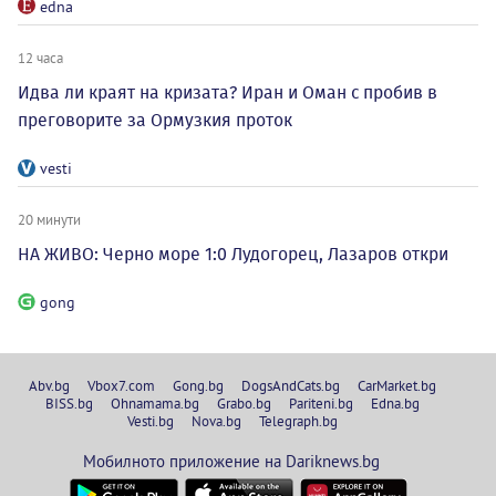
edna
12 часа
Идва ли краят на кризата? Иран и Оман с пробив в
преговорите за Ормузкия проток
vesti
20 минути
НА ЖИВО: Черно море 1:0 Лудогорец, Лазаров откри
gong
Abv.bg
Vbox7.com
Gong.bg
DogsAndCats.bg
CarMarket.bg
BISS.bg
Ohnamama.bg
Grabo.bg
Pariteni.bg
Edna.bg
Vesti.bg
Nova.bg
Telegraph.bg
Мобилното приложение на Dariknews.bg