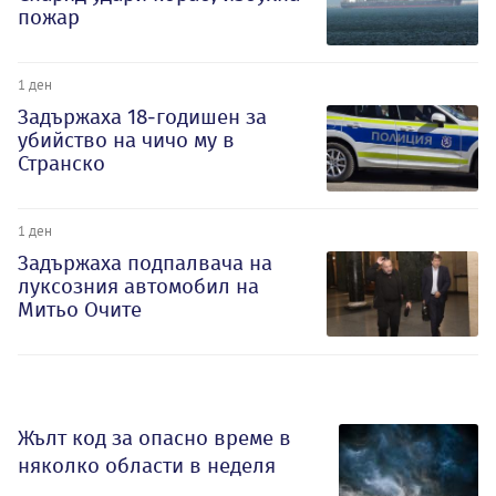
пожар
1 ден
Задържаха 18-годишен за
убийство на чичо му в
Странско
1 ден
Задържаха подпалвача на
луксозния автомобил на
Митьо Очите
Жълт код за опасно време в
няколко области в неделя