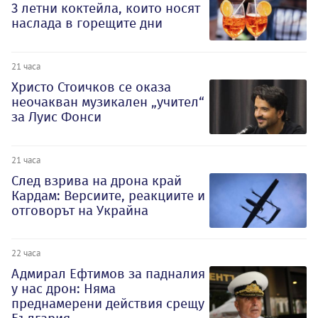
3 летни коктейла, които носят
наслада в горещите дни
21 часа
Христо Стоичков се оказа
неочакван музикален „учител“
за Луис Фонси
21 часа
След взрива на дрона край
Кардам: Версиите, реакциите и
отговорът на Украйна
22 часа
Адмирал Ефтимов за падналия
у нас дрон: Няма
преднамерени действия срещу