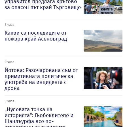
управител предлага кръгово
за опасен път край Търговище
8 часа
Какви са последиците от
пожара край Асеновград
9 часа
Йотова: Разочарована съм от
примитивната политическа
употреба на инцидента с
дрона
9 часа
„Нулевата точка на
историята“: Гьобеклитепе и
Шанлъурфа все по-