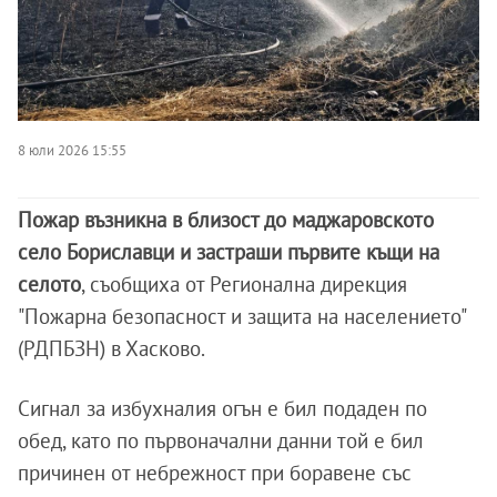
8 юли 2026 15:55
Пожар възникна в близост до маджаровското
село Бориславци и застраши първите къщи на
селото
, съобщиха от Регионална дирекция
"Пожарна безопасност и защита на населението"
(РДПБЗН) в Хасково.
Сигнал за избухналия огън е бил подаден по
обед, като по първоначални данни той е бил
причинен от небрежност при боравене със