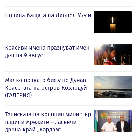
Почина бащата на Лионел Меси
Красиви имена празнуват имен
ден на 9 август
Малко познато бижу по Дунав:
Красотата на остров Козлодуй
(ГАЛЕРИЯ)
Тениската на военния министър
взриви мрежите – засенчи
дрона край „Кардам“