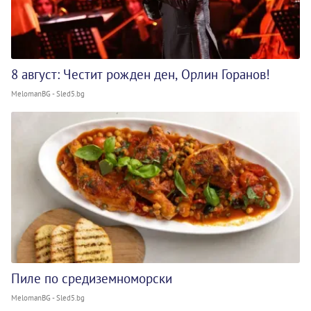
8 август: Честит рожден ден, Орлин Горанов!
MelomanBG - Sled5.bg
Пиле по средиземноморски
MelomanBG - Sled5.bg