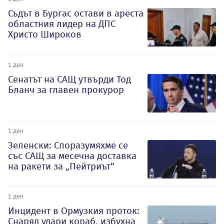
Съдът в Бургас остави в ареста
областния лидер на ДПС
Христо Широков
1 ден
Сенатът на САЩ утвърди Тод
Бланч за главен прокурор
1 ден
Зеленски: Споразумяхме се
със САЩ за месечна доставка
на ракети за „Пейтриът“
1 ден
Инцидент в Ормузкия проток:
Снаряд удари кораб, избухна