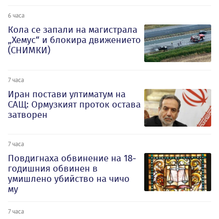
6 часа
Кола се запали на магистрала
„Хемус“ и блокира движението
(СНИМКИ)
7 часа
Иран постави ултиматум на
САЩ: Ормузкият проток остава
затворен
7 часа
Повдигнаха обвинение на 18-
годишния обвинен в
умишлено убийство на чичо
му
7 часа