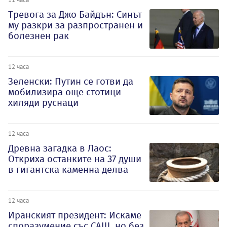
Тревога за Джо Байдън: Синът
му разкри за разпространен и
болезнен рак
12 часа
Зеленски: Путин се готви да
мобилизира още стотици
хиляди руснаци
12 часа
Древна загадка в Лаос:
Откриха останките на 37 души
в гигантска каменна делва
12 часа
Иранският президент: Искаме
споразумение със САЩ, но без