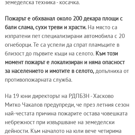
земеделска техника - косачка.
Пожарът е обхванал около 200 декара площи с
бали слама, сухи треви и храсти.
На място са
изпратени пет специализирани автомобила с 20
огнеборци. Те са успели да спрат пламъците в
близост до първите къщи на селото.
Към този
момент пожарът е локализиран и няма опасност
за населението и имотите в селото,
допълниха от
противопожарната служба.
На 19 юни директорът на РДПБЗН - Хасково
Митко Чакалов предупреди, че през летния сезон
най-честата причина пожарите остава човешката
небрежност при извършване на земеделски
дейности. Към началото на юли вече четирима