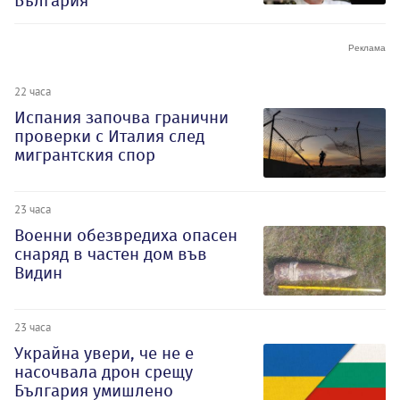
България
22 часа
Испания започва гранични
проверки с Италия след
мигрантския спор
23 часа
Военни обезвредиха опасен
снаряд в частен дом във
Видин
23 часа
Украйна увери, че не е
насочвала дрон срещу
България умишлено