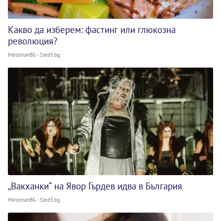
Какво да изберем: фастинг или глюкозна
революция?
MelomanBG - Sled5.bg
„Вакханки“ на Явор Гърдев идва в България
MelomanBG - Sled5.bg