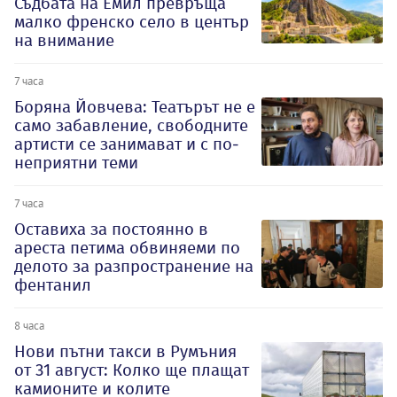
Съдбата на Емил превръща
малко френско село в център
на внимание
7 часа
Боряна Йовчева: Театърът не е
само забавление, свободните
артисти се занимават и с по-
неприятни теми
7 часа
Оставиха за постоянно в
ареста петима обвиняеми по
делото за разпространение на
фентанил
8 часа
Нови пътни такси в Румъния
от 31 август: Колко ще плащат
камионите и колите