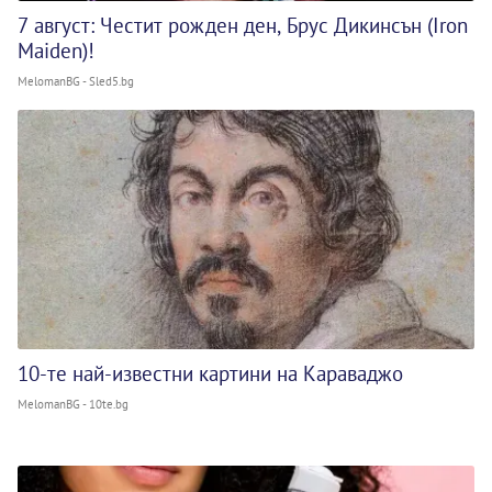
7 август: Честит рожден ден, Брус Дикинсън (Iron
Maiden)!
MelomanBG - Sled5.bg
10-те най-известни картини на Караваджо
MelomanBG - 10te.bg