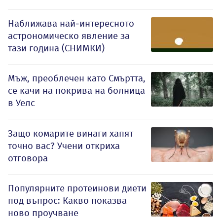
Наближава най-интересното
астрономическо явление за
тази година (СНИМКИ)
Мъж, преоблечен като Смъртта,
се качи на покрива на болница
в Уелс
Защо комарите винаги хапят
точно вас? Учени откриха
отговора
Популярните протеинови диети
под въпрос: Какво показва
ново проучване