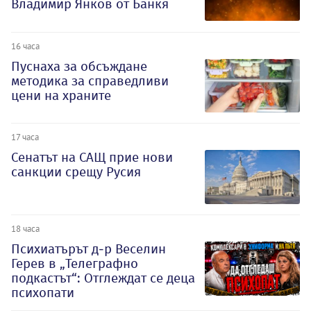
Владимир Янков от Банкя
16 часа
Пуснаха за обсъждане
методика за справедливи
цени на храните
17 часа
Сенатът на САЩ прие нови
санкции срещу Русия
18 часа
Психиатърът д-р Веселин
Герев в „Телеграфно
подкастът“: Отглеждат се деца
психопати