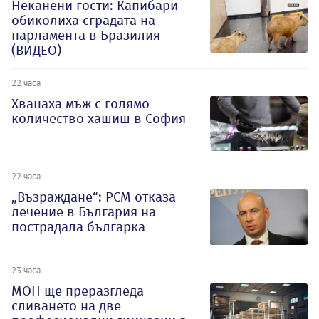
Неканени гости: Капибари
обиколиха сградата на
парламента в Бразилия
(ВИДЕО)
22 часа
Хванаха мъж с голямо
количество хашиш в София
22 часа
„Възраждане“: РСМ отказа
лечение в България на
пострадала българка
23 часа
МОН ще преразгледа
сливането на две