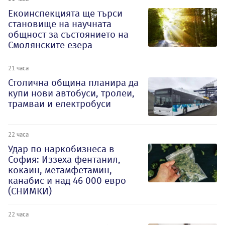
Екоинспекцията ще търси
становище на научната
общност за състоянието на
Смолянските езера
21 часа
Столична община планира да
купи нови автобуси, тролеи,
трамваи и електробуси
22 часа
Удар по наркобизнеса в
София: Иззеха фентанил,
кокаин, метамфетамин,
канабис и над 46 000 евро
(СНИМКИ)
22 часа