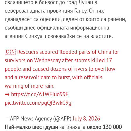
свлачището в близост до град Лунан в
северозападната провинция Гансу. От тях
дванадесет са оцелели, седем от които са ранени,
съобщи днес официалната информационна
агенция Синхуа, позовавайки се на властите.
🇨🇳 Rescuers scoured flooded parts of China for
survivors on Wednesday after storms killed 17
people and caused dozens of rivers to overflow
and a reservoir dam to burst, with officials
warning of more rain.
➡️
https://t.co/A1WEiuo99E
pic.twitter.com/pgQf3wkC9g
— AFP News Agency (@AFP)
July 8, 2026
Най-малко шест души
загинаха, а
около 130 000