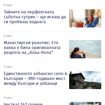
8 часа
Тайните на перфектната
съботна сутрин – ще искаш да
ги пробваш веднага
8 часа
Манастирски ръкопис: Ето
каква е била оригиналната
рецепта на „Кока-Кола“
9 часа
Единственото албанско село в
България – 390-годишен мост
между българи и албанци
9 часа
Честват 147 години