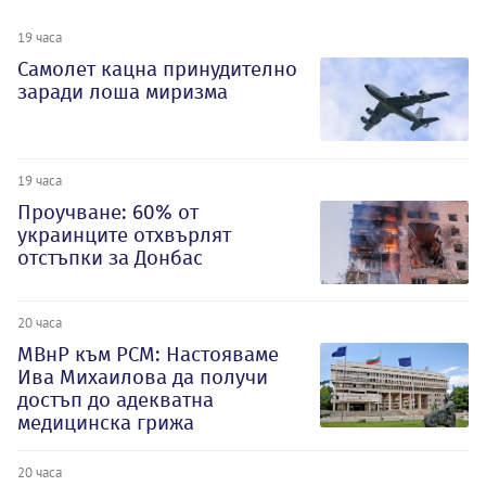
19 часа
Самолет кацна принудително
заради лоша миризма
19 часа
Проучване: 60% от
украинците отхвърлят
отстъпки за Донбас
20 часа
МВнР към РСМ: Настояваме
Ива Михаилова да получи
достъп до адекватна
медицинска грижа
20 часа