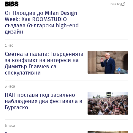
biss.bg
От Пловдив до Milan Design
Week: Как ROOMSTUDIO
създава български high-end
дизайн
1 час
Сметната палата: Твърденията
за конфликт на интереси на
Димитър Главчев са
спекулативни
3 часа
НАП постави под засилено
наблюдение два фестивала в
Бургаско
6 часа