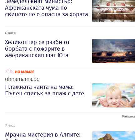
Земеделският министър:
Африканската чума по
свинете не е опасна за хората
6 часа
Хеликоптер се разби от
борбата с пожарите в
американския щат Юта
ohnamama.bg
Плажната чанта на мама:
Пълен списък за плаж с дете
7 часа
Мрачна мистерия в Алпите: