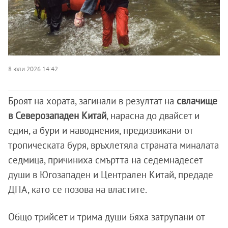
8 юли 2026 14:42
Броят на хората, загинали в резултат на
свлачище
в Северозападен Китай
, нарасна до двайсет и
един, а бури и наводнения, предизвикани от
тропическата буря, връхлетяла страната миналата
седмица, причиниха смъртта на седемнадесет
души в Югозападен и Централен Китай, предаде
ДПА, като се позова на властите.
Общо трийсет и трима души бяха затрупани от