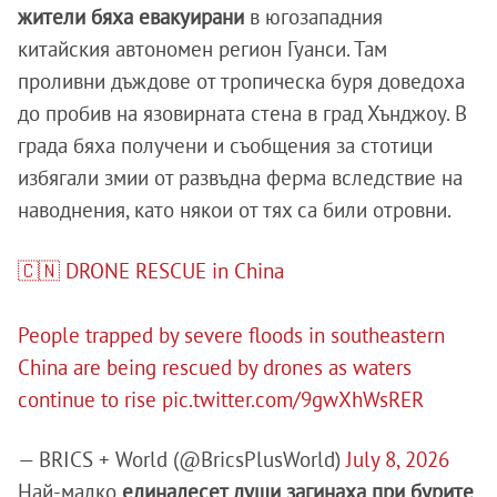
жители бяха евакуирани
в югозападния
китайския автономен регион Гуанси. Там
проливни дъждове от тропическа буря доведоха
до пробив на язовирната стена в град Хънджоу. В
града бяха получени и съобщения за стотици
избягали змии от развъдна ферма вследствие на
наводнения, като някои от тях са били отровни.
🇨🇳 DRONE RESCUE in China
People trapped by severe floods in southeastern
China are being rescued by drones as waters
continue to rise
pic.twitter.com/9gwXhWsRER
— BRICS + World (@BricsPlusWorld)
July 8, 2026
Най-малко
единадесет души загинаха при бурите