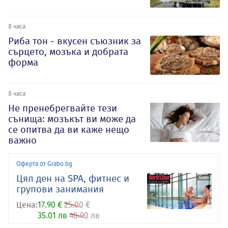
8 часа
Риба тон - вкусен съюзник за
сърцето, мозъка и добрата
форма
8 часа
Не пренебрегвайте тези
сънища: мозъкът ви може да
се опитва да ви каже нещо
важно
Оферта от Grabo.bg
Цял ден на SPA, фитнес и
групови занимания
Цена:
17.90 €
25.00 €
35.01 лв
48.90 лв