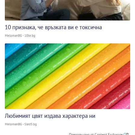
10 признака, че връзката ви е токсична
MelomanBG - 10te.bg
Любимият цвят издава характера ни
MelomanBG - Sled5.bg
Препоръчано от Content Exchange