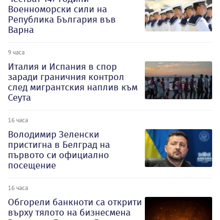
Военноморски сили на
Република България във
Варна
9 часа
Италия и Испания в спор
заради граничния контрол
след мигрантския наплив към
Сеута
16 часа
Володимир Зеленски
пристигна в Белград на
първото си официално
посещение
16 часа
Обгорели банкноти са открити
върху тялото на бизнесмена