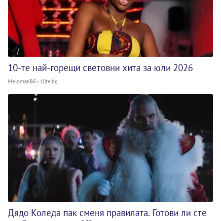
10-те най-горещи световни хита за юли 2026
MelomanBG - 10te.bg
Дядо Коледа пак сменя правилата. Готови ли сте