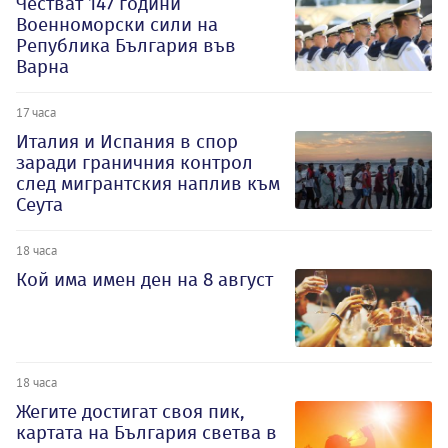
Честват 147 години
Военноморски сили на
Република България във
Варна
17 часа
Италия и Испания в спор
заради граничния контрол
след мигрантския наплив към
Сеута
18 часа
Кой има имен ден на 8 август
18 часа
Жегите достигат своя пик,
картата на България светва в