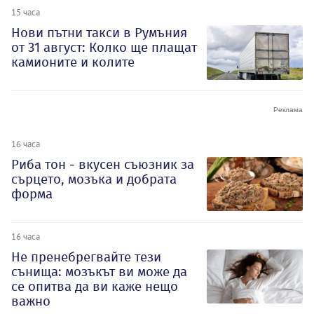
15 часа
Нови пътни такси в Румъния
от 31 август: Колко ще плащат
камионите и колите
16 часа
Риба тон - вкусен съюзник за
сърцето, мозъка и добрата
форма
16 часа
Не пренебрегвайте тези
сънища: мозъкът ви може да
се опитва да ви каже нещо
важно