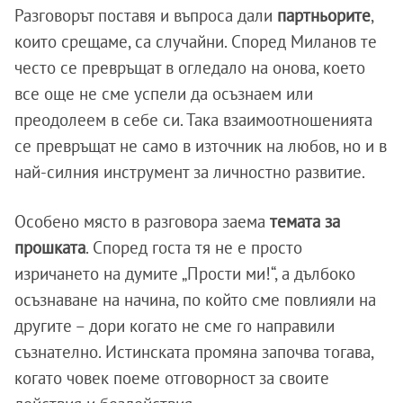
Разговорът поставя и въпроса дали
партньорите
,
които срещаме, са случайни. Според Миланов те
често се превръщат в огледало на онова, което
все още не сме успели да осъзнаем или
преодолеем в себе си. Така взаимоотношенията
се превръщат не само в източник на любов, но и в
най-силния инструмент за личностно развитие.
Особено място в разговора заема
темата за
прошката
. Според госта тя не е просто
изричането на думите „Прости ми!“, а дълбоко
осъзнаване на начина, по който сме повлияли на
другите – дори когато не сме го направили
съзнателно. Истинската промяна започва тогава,
когато човек поеме отговорност за своите