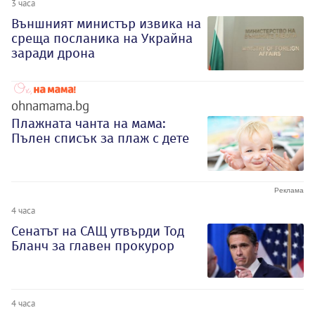
3 часа
Външният министър извика на
среща посланика на Украйна
заради дрона
ohnamama.bg
Плажната чанта на мама:
Пълен списък за плаж с дете
4 часа
Сенатът на САЩ утвърди Тод
Бланч за главен прокурор
4 часа