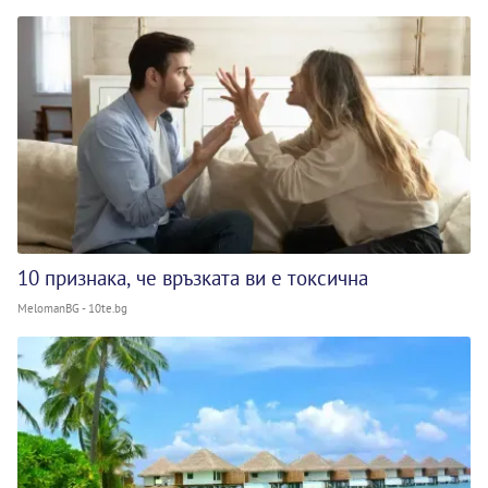
10 признака, че връзката ви е токсична
MelomanBG - 10te.bg