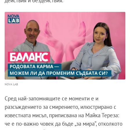
действия и бездействия.
NOVA LAB
Сред най-запомнящите се моменти е и
разсъждението за смирението, илюстрирано с
известната мисъл, приписвана на Майка Тереза:
че е по-важно човек да бъде „за мира“, отколкото