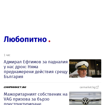
Любопитно
1 час
Адмирал Ефтимов за падналия
у нас дрон: Няма
преднамерени действия срещу
България
carmarket.bg
Мажоритарният собственик на
VAG призова за бързо
преструктуриране