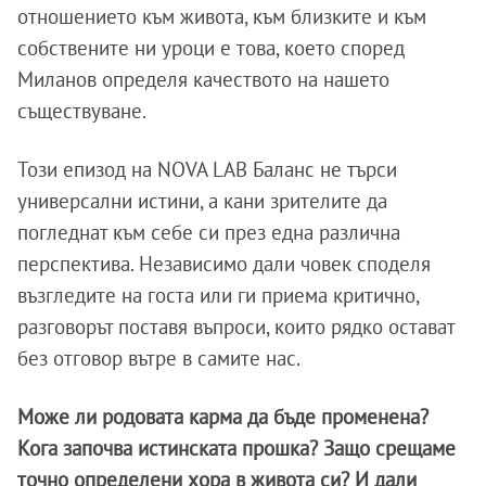
отношението към живота, към близките и към
собствените ни уроци е това, което според
Миланов определя качеството на нашето
съществуване.
Този епизод на NOVA LAB Баланс не търси
универсални истини, а кани зрителите да
погледнат към себе си през една различна
перспектива. Независимо дали човек споделя
възгледите на госта или ги приема критично,
разговорът поставя въпроси, които рядко остават
без отговор вътре в самите нас.
Може ли родовата карма да бъде променена?
Кога започва истинската прошка? Защо срещаме
точно определени хора в живота си? И дали