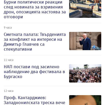
Бурни политически реакции
след новината за взривения
дрон, опозицията настоява за
отговори
9 часа
Сметната палата: Твърденията
за конфликт на интереси на
Димитър Главчев са
спекулативни
11 часа
НАП постави под засилено
наблюдение два фестивала в
Бургаско
12 часа
Проф. Кантарджиев:
Западнонилската треска вече