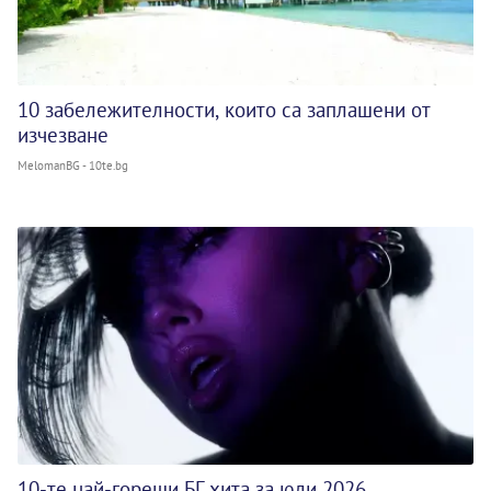
10 забележителности, които са заплашени от
изчезване
MelomanBG - 10te.bg
10-те най-горещи БГ хита за юли 2026