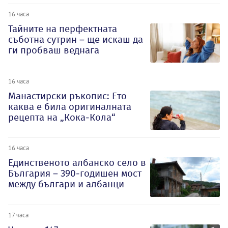
16 часа
Тайните на перфектната
съботна сутрин – ще искаш да
ги пробваш веднага
16 часа
Манастирски ръкопис: Ето
каква е била оригиналната
рецепта на „Кока-Кола“
16 часа
Единственото албанско село в
България – 390-годишен мост
между българи и албанци
17 часа