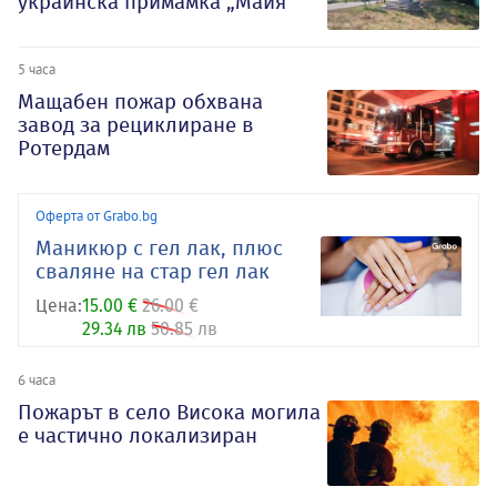
украинска примамка „Майя“
5 часа
Мащабен пожар обхвана
завод за рециклиране в
Ротердам
Оферта от Grabo.bg
Маникюр с гел лак, плюс
сваляне на стар гел лак
Цена:
15.00 €
26.00 €
29.34 лв
50.85 лв
6 часа
Пожарът в село Висока могила
е частично локализиран