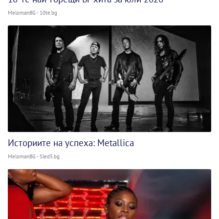
MelomanBG - 10te.bg
Историите на успеха: Metallica
MelomanBG - Sled5.bg