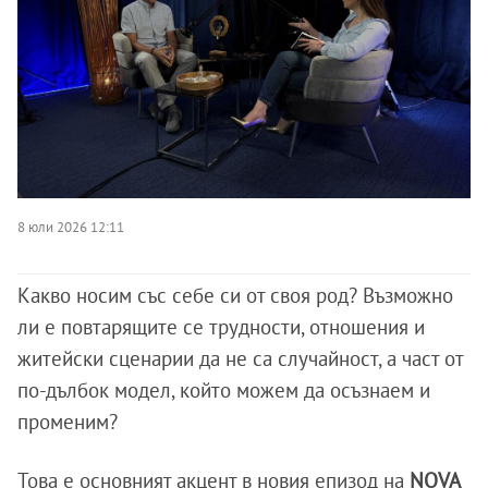
8 юли 2026 12:11
Какво носим със себе си от своя род? Възможно
ли е повтарящите се трудности, отношения и
житейски сценарии да не са случайност, а част от
по-дълбок модел, който можем да осъзнаем и
променим?
Това е основният акцент в новия епизод на
NOVA