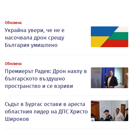
Обновена
Украйна увери, че не е
насочвала дрон срещу
България умишлено
Обновена
Премиерът Радев: Дрон нахлу в
българското въздушно
пространство и се взриви
Съдът в Бургас остави в ареста
областния лидер на ДПС Христо
Широков