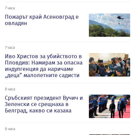
7 часа
Пожарът край Асеновград е
овладян
7 часа
Иво Христов за убийството в
Пловдив: Намирам за опасна
индулгенция да наричаме
„деца” малолетните садисти
8 часа
Сръбският президент Вучич и
Зеленски се срещнаха в
Белград, какво си казаха
8 часа