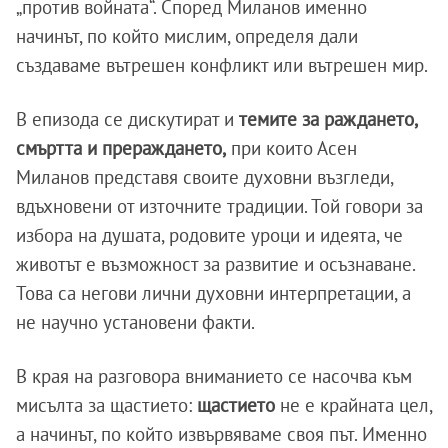
„против войната“. Според Миланов именно
начинът, по който мислим, определя дали
създаваме вътрешен конфликт или вътрешен мир.
В епизода се дискутират и
темите за раждането,
смъртта и прераждането,
при които Асен
Миланов представя своите духовни възгледи,
вдъхновени от източните традиции. Той говори за
избора на душата, родовите уроци и идеята, че
животът е възможност за развитие и осъзнаване.
Това са негови лични духовни интерпретации, а
не научно установени факти.
В края на разговора вниманието се насочва към
мисълта за щастието:
щастието
не е крайната цел,
а начинът, по който извървяваме своя път. Именно