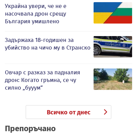
Украйна увери, че не е
насочвала дрон срещу
България умишлено
Задържаха 18-годишен за
убийство на чичо му в Странско
Овчар с разказ за падналия
дрон: Когато гръмна, се чу
силно „бууум“
Всичко от днес
Препоръчано