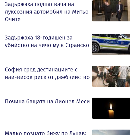
Задържаха подпалвача на
луксозния автомобил на Митьо
Очите
Задържаха 18-годишен за
убийство на чичо му в Странско
София сред дестинациите с
най-висок риск от джебчийство
Почина бащата на Лионел Меси
Малко познато бижу по Дунав: