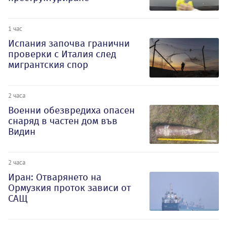
1 час
Испания започва гранични
проверки с Италия след
мигрантския спор
2 часа
Военни обезвредиха опасен
снаряд в частен дом във
Видин
2 часа
Иран: Отварянето на
Ормузкия проток зависи от
САЩ