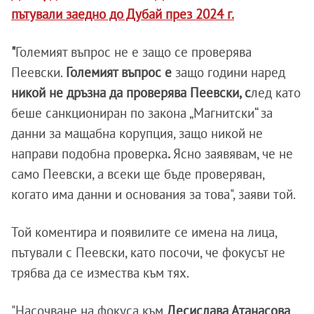
пътували заедно до Дубай през 2024 г.
"
Големият въпрос не е защо се проверява
Пеевски.
Големият въпрос е
защо години наред
никой не дръзна да проверява Пеевски, с
лед като
беше санкциониран по закона „Магнитски“ за
данни за мащабна корупция, защо никой не
направи подобна проверка
.
Ясно заявявам, че не
само Пеевски, а всеки ще бъде проверяван,
когато има данни и основания за това", заяви той.
Той коментира и появилите се имена на лица,
пътували с Пеевски, като посочи, че фокусът не
трябва да се измества към тях.
"Насочване на фокуса към
Десислава Атанасова