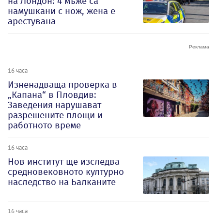
на Лондон: 4 мъже са
намушкани с нож, жена е
арестувана
16 часа
Изненадваща проверка в
„Капана“ в Пловдив:
Заведения нарушават
разрешените площи и
работното време
16 часа
Нов институт ще изследва
средновековното културно
наследство на Балканите
16 часа