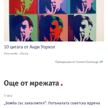
10 цитата от Анди Уорхол
MelomanBG - 10te.bg
Препоръчано от Content Exchange
Още от мрежата
3 часа
„Бомба със закъснител“: Потъналата съветска ядрена