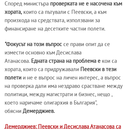
Според министъра
проверката не е насочена към
хората,
които са пътували с Пеевски, а към
произхода на средствата, използвани за
финансиране на десетките частни полети.
"Фокусът на този въпрос
се прави опит да се
измести основно към Десислава
Атанасова.
Едната страна на проблема е
кои са
хората, които са придружавали
Пеевски в тези
полети
и не е въпрос на личен интерес, а въпрос
на проверка дали има нездраво срастване между
политици, между магистрати и бизнес, нещо ,
което наричаме олигархия в България",
обясни
Демерджиев.
Демерджиев: Пеевски и Десислава Атанасова са