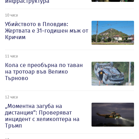
инфраструктура
10 часа
Убийството в Пловдив:
Жертвата е 31-годишен мъж от
Кричим
11 часа
Кола се преобърна по таван
на тротоар във Велико
Търново
12 часа
„Моментна загуба на
дистанция“: Проверяват
инцидент с хеликоптера на
Тръмп