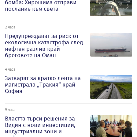
бомба: Хирошима отправи
послание към света
2 часа
Предупреждават за риск от
екологична катастрофа след
нефтен разлив край
бреговете на Оман
4 часа
Затварят за кратко лента на
магистрала „Тракия“ край
София
9 часа
Властта търси решения за
Видин с нови инвестиции,
индустриални зони и