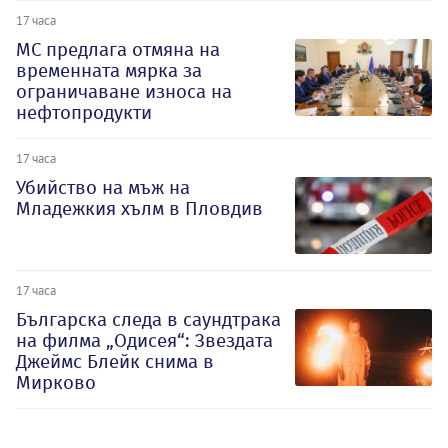
17 часа
МС предлага отмяна на
временната мярка за
ограничаване износа на
нефтопродукти
17 часа
Убийство на мъж на
Младежкия хълм в Пловдив
17 часа
Българска следа в саундтрака
на филма „Одисея“: Звездата
Джеймс Блейк снима в
Мирково