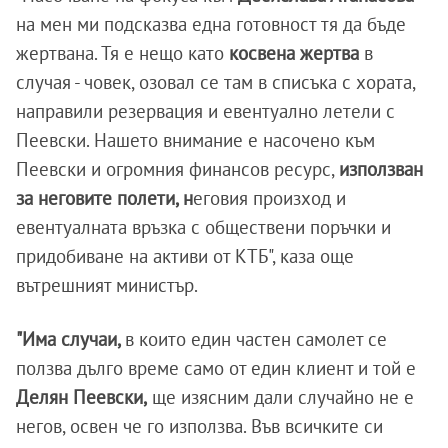
на мен ми подсказва една готовност тя да бъде
жертвана. Тя е нещо като
косвена жертва
в
случая - човек, озовал се там в списъка с хората,
направили резервация и евентуално летели с
Пеевски. Нашето внимание е насочено към
Пеевски и огромния финансов ресурс,
използван
за неговите полети, н
еговия произход и
евентуалната връзка с обществени поръчки и
придобиване на активи от КТБ", каза още
вътрешният министър.
"Има случаи,
в които един частен самолет се
ползва дълго време само от един клиент и той е
Делян Пеевски,
ще изясним дали случайно не е
негов, освен че го използва. Във всичките си