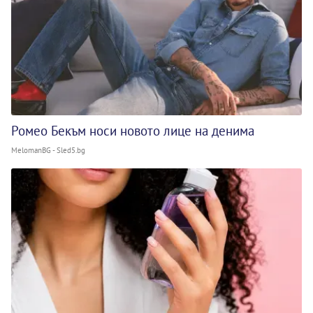
Ромео Бекъм носи новото лице на денима
MelomanBG - Sled5.bg