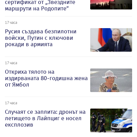
сертификат от „Звездните
маршрути на Родопите“
17 часа
Русия създава безпилотни
войски, Путин с ключови
рокади в армията
17 часа
Откриха тялото на
издирваната 80-годишна жена
от Ямбол
17 часа
Случаят се заплита: дронът на
летището в Лайпциг е носел
експлозив