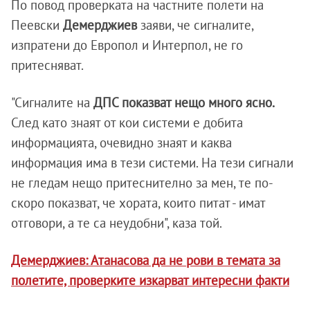
По повод проверката на частните полети на
Пеевски
Демерджиев
заяви, че сигналите,
изпратени до Европол и Интерпол, не го
притесняват.
"Сигналите на
ДПС показват нещо много ясно.
След като знаят от кои системи е добита
информацията, очевидно знаят и каква
информация има в тези системи. На тези сигнали
не гледам нещо притеснително за мен, те по-
скоро показват, че хората, които питат - имат
отговори, а те са неудобни", каза той.
Демерджиев: Атанасова да не рови в темата за
полетите, проверките изкарват интересни факти