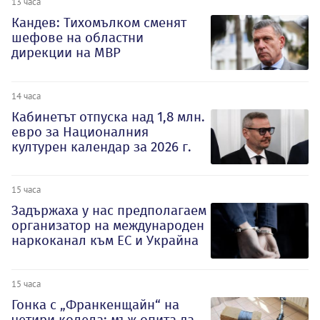
13 часа
Кандев: Тихомълком сменят
шефове на областни
дирекции на МВР
14 часа
Кабинетът отпуска над 1,8 млн.
евро за Националния
културен календар за 2026 г.
15 часа
Задържаха у нас предполагаем
организатор на международен
наркоканал към ЕС и Украйна
15 часа
Гонка с „Франкенщайн“ на
четири колела: мъж опита да