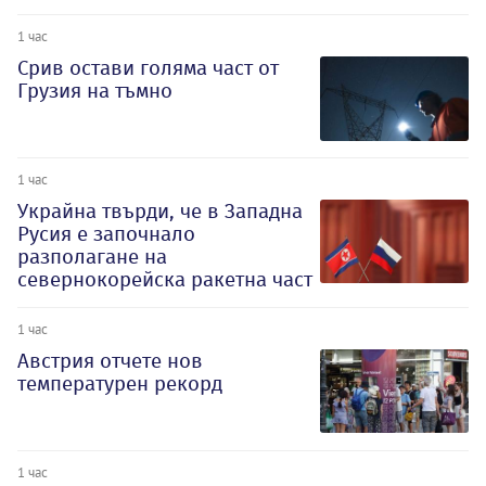
1 час
Срив остави голяма част от
Грузия на тъмно
1 час
Украйна твърди, че в Западна
Русия е започнало
разполагане на
севернокорейска ракетна част
1 час
Австрия отчете нов
температурен рекорд
1 час