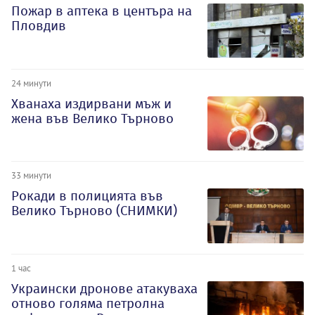
Пожар в аптека в центъра на
Пловдив
24 минути
Хванаха издирвани мъж и
жена във Велико Търново
33 минути
Рокади в полицията във
Велико Търново (СНИМКИ)
1 час
Украински дронове атакуваха
отново голяма петролна