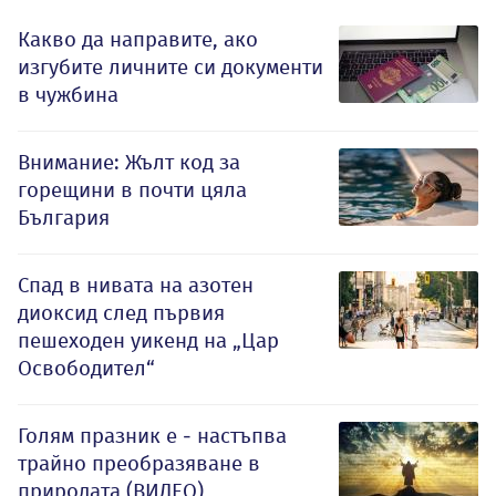
Какво да направите, ако
изгубите личните си документи
в чужбина
Внимание: Жълт код за
горещини в почти цяла
България
Спад в нивата на азотен
диоксид след първия
пешеходен уикенд на „Цар
Освободител“
Голям празник е - настъпва
трайно преобразяване в
природата (ВИДЕО)