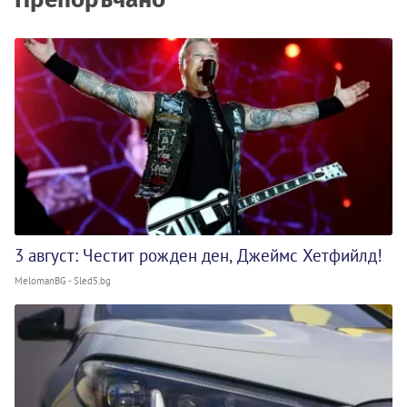
3 август: Честит рожден ден, Джеймс Хетфийлд!
MelomanBG - Sled5.bg