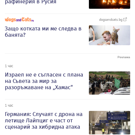
рафинерия в Русия
dogsandcats.bg
Защо котката ми ме следва в
банята?
1 час
Израел не е съгласен с плана
на Съвета за мир за
разоръжаване на „Хамас“
1 час
Германия: Случаят с дрона на
летище Лайпциг е част от
сценарий за хибридна атака