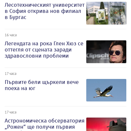
Лесотехническият университет
в София открива нов филиал
в Бургас
16 часа
Легендата на рока Глен Хюз се
оттегля от сцената заради
здравословни проблеми
17 часа
Първите бели щъркели вече
поеха на юг
17 часа
Астрономическа обсерватория
„Рожен“ ще получи първия