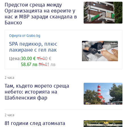
Предстои среща между
Организацията на евреите у
нас и МВР заради скандала в
Банско
Оферта от Grabo.bg
SPA педикюр, плюс
лакиране с гел лак
Цена:
30.00 €
45.00 €
58.67 лв
88.01 лв
2 часа
Там, където морето среща
небето: историята на
Шабленския фар
2 часа
81 години след атомната