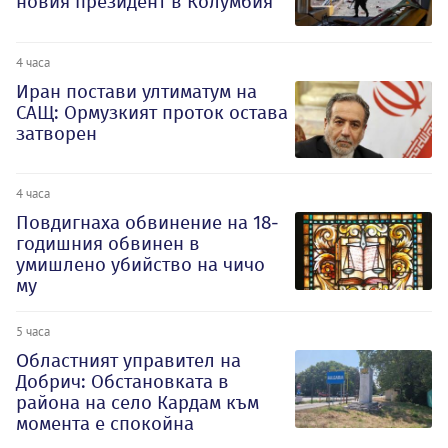
новия президент в Колумбия
4 часа
Иран постави ултиматум на
САЩ: Ормузкият проток остава
затворен
4 часа
Повдигнаха обвинение на 18-
годишния обвинен в
умишлено убийство на чичо
му
5 часа
Oбластният управител на
Добрич: Обстановката в
района на село Кардам към
момента е спокойна