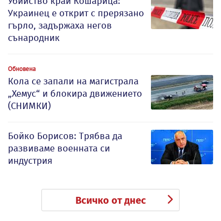
Убийство край Кошарица:
Украинец е открит с прерязано
гърло, задържаха негов
сънародник
Обновена
Кола се запали на магистрала
„Хемус“ и блокира движението
(СНИМКИ)
Бойко Борисов: Трябва да
развиваме военната си
индустрия
Всичко от днес