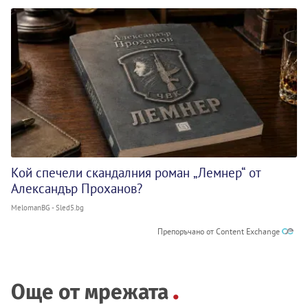
Кой спечели скандалния роман „Лемнер“ от
Александър Проханов?
MelomanBG - Sled5.bg
Препоръчано от Content Exchange
Още от мрежата