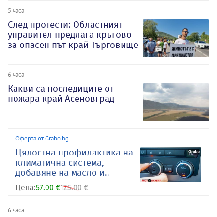
5 часа
След протести: Областният
управител предлага кръгово
за опасен път край Търговище
6 часа
Какви са последиците от
пожара край Асеновград
Оферта от Grabo.bg
Цялостна профилактика на
климатична система,
добавяне на масло и..
Цена:
57.00 €
125.00 €
6 часа