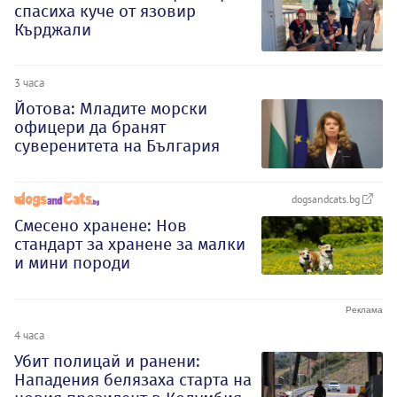
спасиха куче от язовир
Кърджали
3 часа
Йотова: Младите морски
офицери да бранят
суверенитета на България
dogsandcats.bg
Смесено хранене: Нов
стандарт за хранене за малки
и мини породи
4 часа
Убит полицай и ранени:
Нападения белязаха старта на