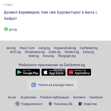
5 часа
Даниел Боримиров: Ние сме барометърът в мача с
Кайрат
gong
Abv.bg
Vbox7.com
Gong.bg
DogsAndCats.bg
CarMarket.bg
BISS.bg
Ohnamama.bg
Grabo.bg
Pariteni.bg
Edna.bg
Vesti.bg
Nova.bg
Telegraph.bg
Мобилното приложение на Dariknews.bg
Четете ни в Google News
За нас
За реклама
Платени публикации
Контакти
Facebook
Поверителност
Политика ЛД
Известия