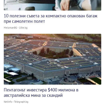
10 полезни съвета за компактно опакован багаж
при самолетен полет
MelomanBG - 10te.bg
Пентагонът инвестира $400 милиона в
австралийска мина за скандий
NetInfo - Telegraph.bg