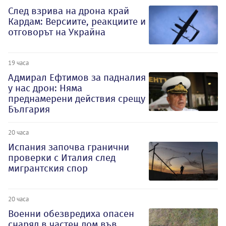
След взрива на дрона край
Кардам: Версиите, реакциите и
отговорът на Украйна
19 часа
Адмирал Ефтимов за падналия
у нас дрон: Няма
преднамерени действия срещу
България
20 часа
Испания започва гранични
проверки с Италия след
мигрантския спор
20 часа
Военни обезвредиха опасен
снаряд в частен дом във