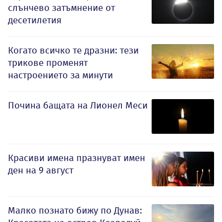
слънчево затъмнение от
десетилетия
Когато всичко те дразни: тези
трикове променят
настроението за минути
Почина бащата на Лионел Меси
Красиви имена празнуват имен
ден на 9 август
Малко познато бижу по Дунав: