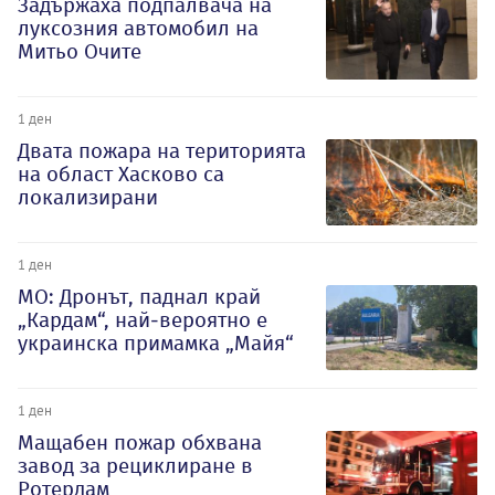
Задържаха подпалвача на
луксозния автомобил на
Митьо Очите
1 ден
Двата пожара на територията
на област Хасково са
локализирани
1 ден
МО: Дронът, паднал край
„Кардам“, най-вероятно е
украинска примамка „Майя“
1 ден
Мащабен пожар обхвана
завод за рециклиране в
Ротердам