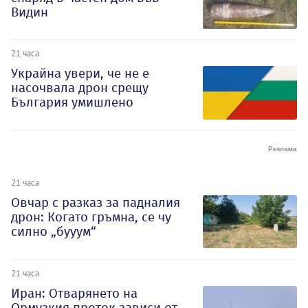
Видин
21 часа
Украйна увери, че не е
насочвала дрон срещу
България умишлено
21 часа
Овчар с разказ за падналия
дрон: Когато гръмна, се чу
силно „бууум“
21 часа
Иран: Отварянето на
Ормузкия проток зависи от