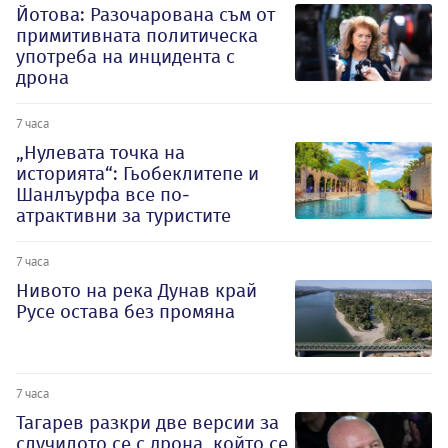
Йотова: Разочарована съм от
примитивната политическа
употреба на инцидента с
дрона
7 часа
„Нулевата точка на
историята“: Гьобеклитепе и
Шанлъурфа все по-
атрактивни за туристите
7 часа
Нивото на река Дунав край
Русе остава без промяна
7 часа
Тагарев разкри две версии за
случилото се с дрона, който се