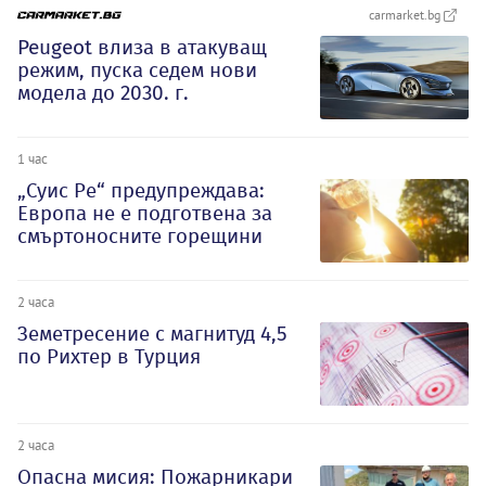
carmarket.bg
Peugeot влиза в атакуващ
режим, пуска седем нови
модела до 2030. г.
1 час
„Суис Ре“ предупреждава:
Европа не е подготвена за
смъртоносните горещини
2 часа
Земетресение с магнитуд 4,5
по Рихтер в Турция
2 часа
Опасна мисия: Пожарникари