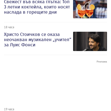
Свежест във всяка глътка: Топ
3 летни коктейла, които носят
наслада в горещите дни
18 часа
Христо Стоичков се оказа
неочакван музикален „учител“
за Луис Фонси
19 часа