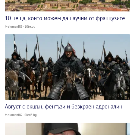
10 неща, които можем да научим от французите
MelomanBG - 10te.bg
Август с екшън, фентъзи и безкраен адреналин
MelomanBG - Sled5.bg