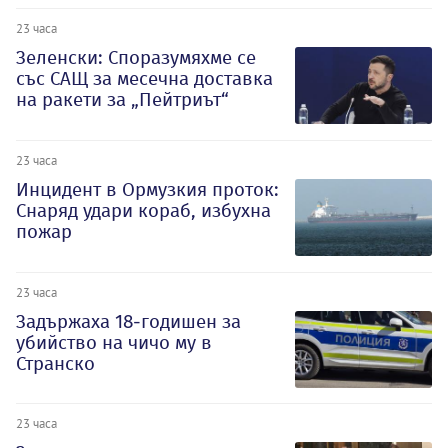
23 часа
Зеленски: Споразумяхме се
със САЩ за месечна доставка
на ракети за „Пейтриът“
23 часа
Инцидент в Ормузкия проток:
Снаряд удари кораб, избухна
пожар
23 часа
Задържаха 18-годишен за
убийство на чичо му в
Странско
23 часа