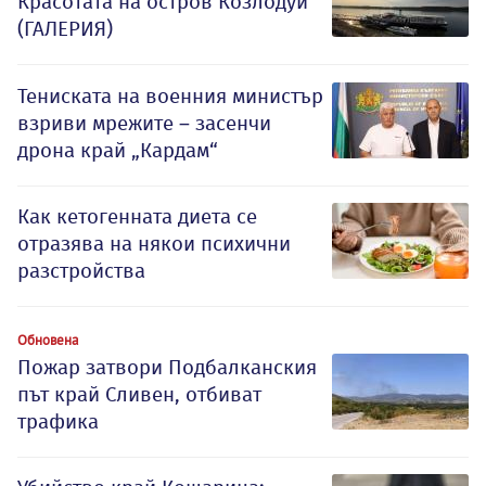
Красотата на остров Козлодуй
(ГАЛЕРИЯ)
Тениската на военния министър
взриви мрежите – засенчи
дрона край „Кардам“
Как кетогенната диета се
отразява на някои психични
разстройства
Обновена
Пожар затвори Подбалканския
път край Сливен, отбиват
трафика