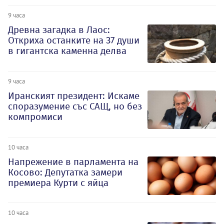
9 часа
Древна загадка в Лаос:
Откриха останките на 37 души
в гигантска каменна делва
9 часа
Иранският президент: Искаме
споразумение със САЩ, но без
компромиси
10 часа
Напрежение в парламента на
Косово: Депутатка замери
премиера Курти с яйца
10 часа