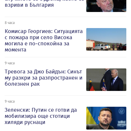
взриви в България
8 часа
Комисар Георгиев: Ситуацията
с пожара при село Висока
могила е по-спокойна за
момента
9 часа
Тревога за Джо Байдън: Синът
му разкри за разпространен и
болезнен рак
9 часа
Зеленски: Путин се готви да
мобилизира още стотици
хиляди руснаци