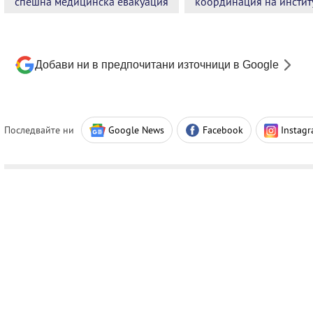
спешна медицинска евакуация
координация на инстит
Добави ни в предпочитани източници в Google
Последвайте ни
Google News
Facebook
Instag