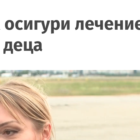
К осигури лечени
 деца