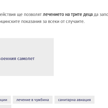
ействия ще позволят
лечението на трите деца
да запо
цинските показания за всеки от случаите.
 военния самолет
ации
лечение в чужбина
санитарна авиация