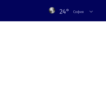
24°
София