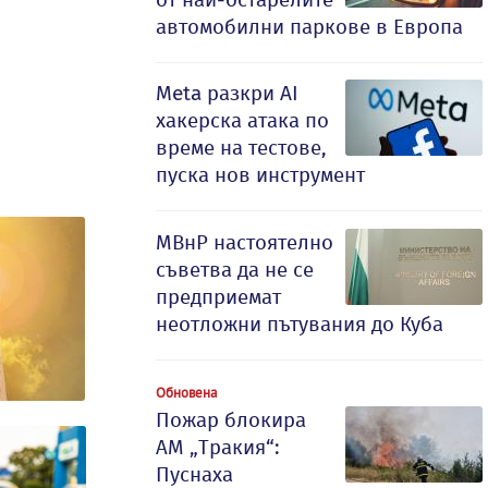
автомобилни паркове в Европа
Meta разкри AI
хакерска атака по
време на тестове,
пуска нов инструмент
МВнР настоятелно
съветва да не се
предприемат
неотложни пътувания до Куба
Обновена
Пожар блокира
АМ „Тракия“:
Пуснаха