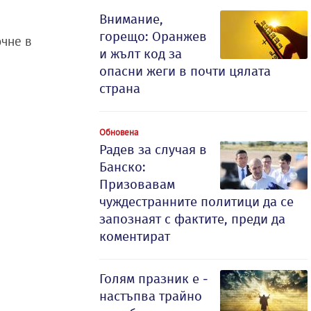
Внимание,
горещо: Оранжев
чне в
и жълт код за
опасни жеги в почти цялата
страна
Обновена
Радев за случая в
Банско:
Призовавам
чуждестранните политици да се
запознаят с фактите, преди да
коментират
Голям празник е -
настъпва трайно