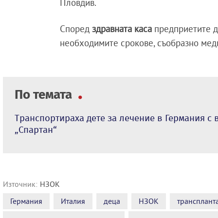
Пловдив.
Според
здравната каса
предприетите д
необходимите срокове, съобразно меди
По темата
Транспортираха дете за лечение в Германия с
„Спартан“
Източник:
НЗОК
Германия
Италия
деца
НЗОК
трансплант