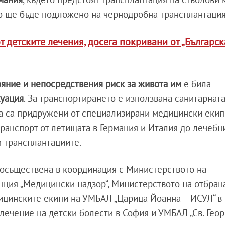
то ще бъде подложено на чернодробна трансплантация
т детските лечения, досега покривани от „Българск
яние и непосредствения риск за живота им
е била
куация
. За транспортирането е използвана санитарнат
та са придружени от специализирани медицински екип
ранспорт от летищата в Германия и Италия до лечебн
и трансплантациите.
е осъществена в координация с Министерството на
нция „Медицински надзор“, Министерството на отбран
ицинските екипи на УМБАЛ „Царица Йоанна – ИСУЛ“ в
ечение на детски болести в София и УМБАЛ „Св. Георг