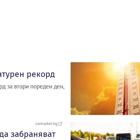
атурен рекорд
д за втори пореден ден,
carmarket.bg
 да забраняват