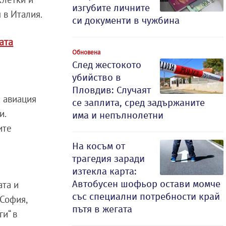
изгубите личните
 в Италия.
си документи в чужбина
ата
Обновена
След жестокото
убийство в
Пловдив: Случаят
а авиация
се заплита, сред задържаните
и.
има и непълнолетни
ите
На косъм от
трагедия заради
изтекла карта:
Автобусен шофьор остави момче
ата и
със специални потребности край
 София,
пътя в жегата
и“ в