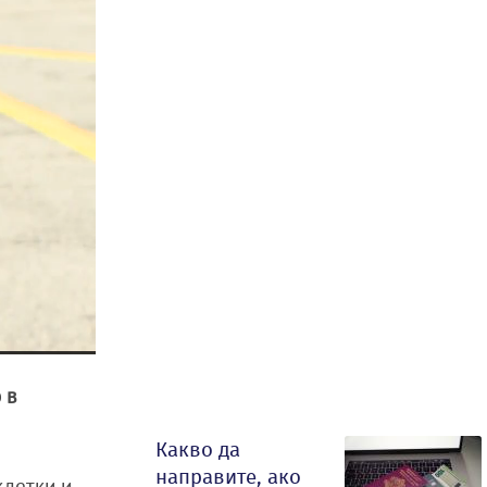
 в
Какво да
направите, ако
клетки и