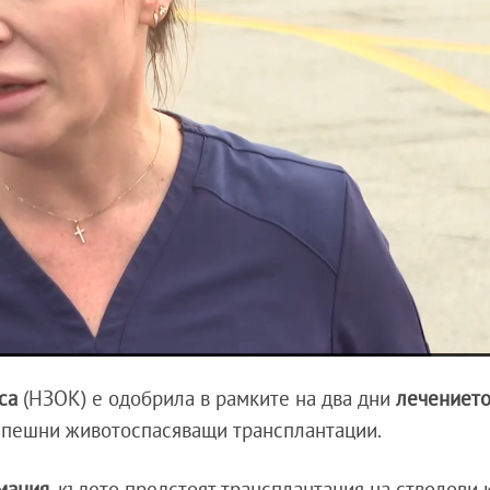
са
(НЗОК) е одобрила в рамките на два дни
лечението
спешни животоспасяващи трансплантации.
мания
, където предстоят трансплантация на стволови 