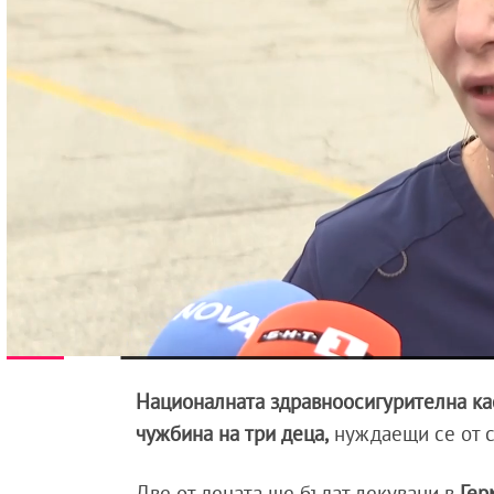
Националната здравноосигурителна ка
чужбина на три деца,
нуждаещи се от 
Две от децата ще бъдат лекувани в
Гер