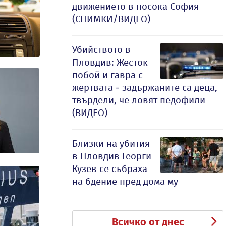
движението в посока София
(СНИМКИ/ВИДЕО)
Убийството в
Пловдив: Жесток
побой и гавра с
жертвата - задържаните са деца,
твърдели, че ловят педофили
(ВИДЕО)
Близки на убития
в Пловдив Георги
Кузев се събраха
на бдение пред дома му
Всичко от днес