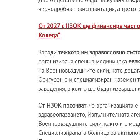
чернодробна трансплантация, а трето
От 2027 г. НЗОК ще финансира част о
Коледа“
Заради
тежкото им здравословно състо
организирана спешна медицинска
ева
на Военновъздушните сили, като деца
Осигурен е и специализиран наземен т
заведения, в които ще бъдат извършен
От
НЗОК посочват
, че организацията 
здравеопазването, Изпълнителната аге
Военновъздушните сили, както и с мед
Специализираната болница за активно л