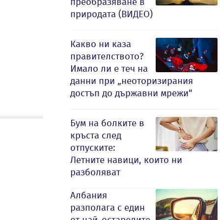
преобразяване в
природата (ВИДЕО)
Какво ни каза
правителството?
Имало ли е теч на
данни при „неоторизирания
достъп до държавни мрежи“
Бум на болките в
кръста след
отпуските:
Летните навици, които ни
разболяват
Албания
разполага с един
от най-остарелите