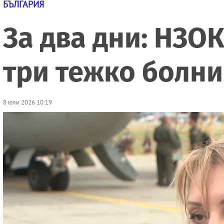
БЪЛГАРИЯ
За два дни: НЗО
три тежко болни
8 юли 2026 10:19