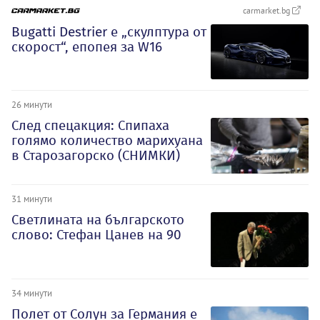
carmarket.bg
Bugatti Destrier е „скулптура от
скорост“, епопея за W16
26 минути
След спецакция: Спипаха
голямо количество марихуана
в Старозагорско (СНИМКИ)
31 минути
Светлината на българското
слово: Стефан Цанев на 90
34 минути
Полет от Солун за Германия е