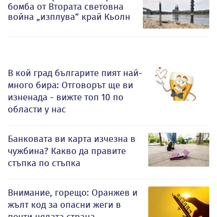
бомба от Втората световна
война „изплува“ край Кьолн
В кой град българите пият най-
много бира: Отговорът ще ви
изненада - вижте топ 10 по
области у нас
Банковата ви карта изчезна в
чужбина? Какво да правите
стъпка по стъпка
Внимание, горещо: Оранжев и
жълт код за опасни жеги в
почти цялата страна