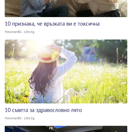
10 признака, че връзката ви е токсична
MelomanBG - 10te.bg
10 съвета за здравословно лято
MelomanBG - 10te.bg