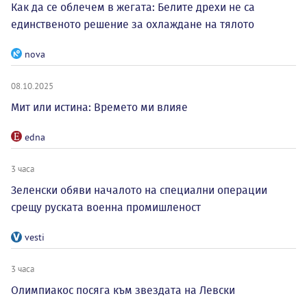
Как да се облечем в жегата: Белите дрехи не са
единственото решение за охлаждане на тялото
nova
08.10.2025
Мит или истина: Времето ми влияе
edna
3 часа
Зеленски обяви началото на специални операции
срещу руската военна промишленост
vesti
3 часа
Олимпиакос посяга към звездата на Левски