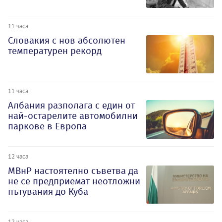
11 часа
Словакия с нов абсолютен
температурен рекорд
11 часа
Албания разполага с един от
най-остарелите автомобилни
паркове в Европа
12 часа
МВнР настоятелно съветва да
не се предприемат неотложни
пътувания до Куба
12 часа