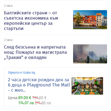
2 часа
Балтийските страни – от
съветска икономика към
европейски център за
стартъпи
2 часа
След безсънна и напрегната
нощ: Пожарът на магистрала
„Тракия“ е овладян
Оферта от Grabo.bg
2 часа детски рожден ден за
6 деца в Playground The Mall
- с мно..
Цена:
89.00 €
139.00 €
174.07 лв
271.86 лв