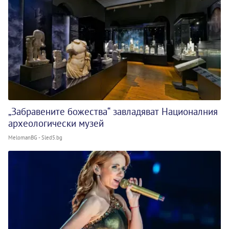
„Забравените божества“ завладяват Националния
археологически музей
MelomanBG - Sled5.bg