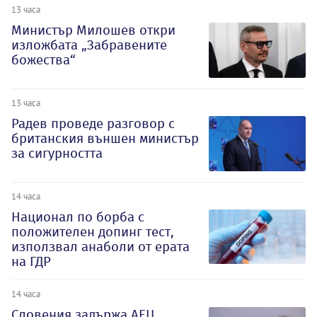
13 часа
Министър Милошев откри
изложбата „Забравените
божества“
13 часа
Радев проведе разговор с
британския външен министър
за сигурността
14 часа
Национал по борба с
положителен допинг тест,
използвал анаболи от ерата
на ГДР
14 часа
Словения задържа АЕЦ