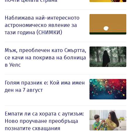
Наближава най-интересното
астрономическо явление за
тази година (СНИМКИ)
Мъж, преоблечен като Смъртта,
се качи на покрива на болница
в Уелс
Голям празник е: Кой има имен
ден на 7 август
Емпати ли са хората с аутизъм:
Ново проучване преобръща
познатите схващания