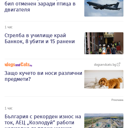
бил отменен заради птица в
двигателя
1 час
Стрелба в училище край
Банкок, 8 убити и 15 ранени
dogsandcats.bg
Защо кучето ви носи различни
предмети?
1 час
България с рекорден износ на
ток, АЕЦ „Козлодуй“ работи