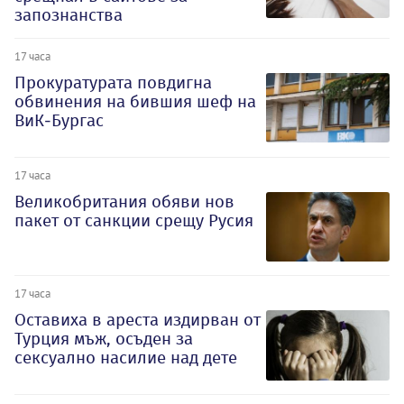
запознанства
17 часа
Прокуратурата повдигна
обвинения на бившия шеф на
ВиК-Бургас
17 часа
Великобритания обяви нов
пакет от санкции срещу Русия
17 часа
Оставиха в ареста издирван от
Турция мъж, осъден за
сексуално насилие над дете