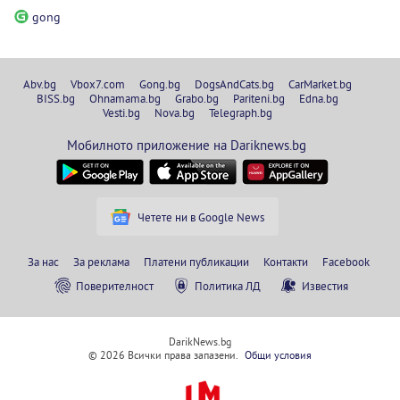
gong
Abv.bg
Vbox7.com
Gong.bg
DogsAndCats.bg
CarMarket.bg
BISS.bg
Ohnamama.bg
Grabo.bg
Pariteni.bg
Edna.bg
Vesti.bg
Nova.bg
Telegraph.bg
Мобилното приложение на Dariknews.bg
Четете ни в Google News
За нас
За реклама
Платени публикации
Контакти
Facebook
Поверителност
Политика ЛД
Известия
DarikNews.bg
© 2026 Всички права запазени.
Общи условия