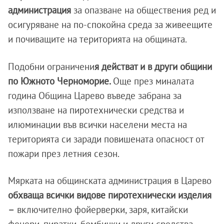
администрация
за опазване на обществения ред и
осигуряване на по-спокойна среда за живеещите
и почиващите на територията на общината.
Подобни ограничени
я действат и в други общини
по Южното Черноморие.
Още през миналата
година Община Царево въведе забрана за
използване на пиротехнически средства и
илюминации във всички населени места на
територията си заради повишената опасност от
пожари през летния сезон.
Мярката на общинската администрация в Царево
обхваща всички видове пиротехнически изделия
–
включително фойерверки, заря, китайски
фенери, пиратки, бомбички и други средства,