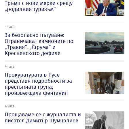
Тръмп с нови мерки срещу
„родилния туризъм“
4 часа
За безопасно пътуване:
Ограничават камионите по
„Тракия“, „Струма“ и
Кресненското дефиле
4 часа
Прокуратурата в Русе
представя подробности за
престъпната група,
произвеждала фентанил
4 часа
Прощаваме се с журналиста и
писател Димитър Шумналиев