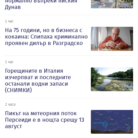
нормално въпреки ниския
Дунав
1 час
На 75 години, но в бизнеса с
кокаина: Спипаха криминално
проявен дилър в Разградско
1 час
Горещините в Италия
изчерпват и последните
останали водни запаси
(СНИМКИ)
2 часа
Пикът на метеорния поток
Персеиди е в нощта срещу 13
август