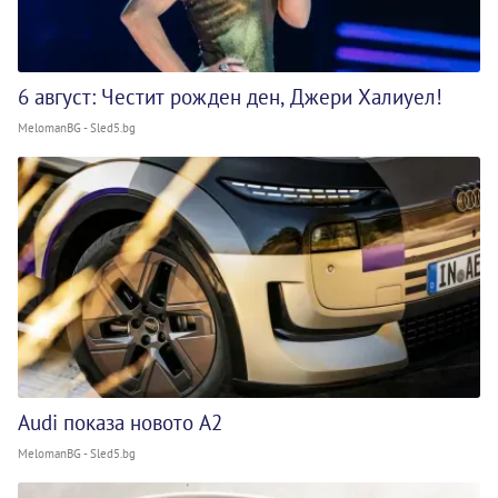
6 август: Честит рожден ден, Джери Халиуел!
MelomanBG - Sled5.bg
Audi показа новото A2
MelomanBG - Sled5.bg