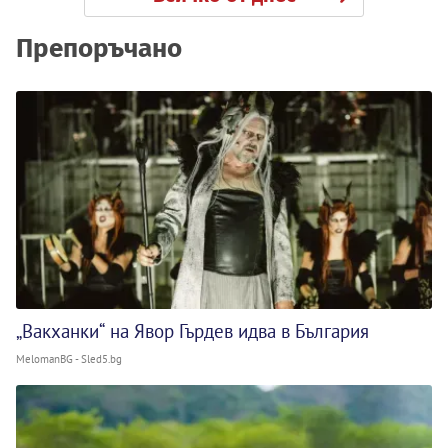
Препоръчано
„Вакханки“ на Явор Гърдев идва в България
MelomanBG - Sled5.bg