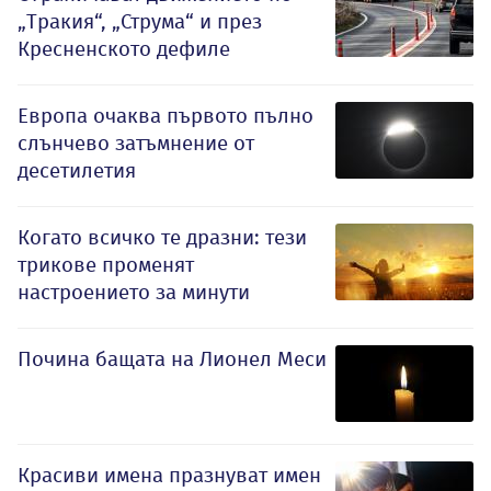
„Тракия“, „Струма“ и през
Кресненското дефиле
Европа очаква първото пълно
слънчево затъмнение от
десетилетия
Когато всичко те дразни: тези
трикове променят
настроението за минути
Почина бащата на Лионел Меси
Красиви имена празнуват имен