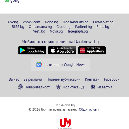
gong
Abv.bg
Vbox7.com
Gong.bg
DogsAndCats.bg
CarMarket.bg
BISS.bg
Ohnamama.bg
Grabo.bg
Pariteni.bg
Edna.bg
Vesti.bg
Nova.bg
Telegraph.bg
Мобилното приложение на Dariknews.bg
Четете ни в Google News
За нас
За реклама
Платени публикации
Контакти
Facebook
Поверителност
Политика ЛД
Известия
DarikNews.bg
© 2026 Всички права запазени.
Общи условия