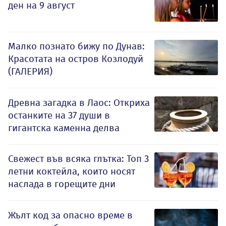
ден на 9 август
Малко познато бижу по Дунав:
Красотата на остров Козлодуй
(ГАЛЕРИЯ)
Древна загадка в Лаос: Откриха
останките на 37 души в
гигантска каменна делва
Свежест във всяка глътка: Топ 3
летни коктейла, които носят
наслада в горещите дни
Жълт код за опасно време в