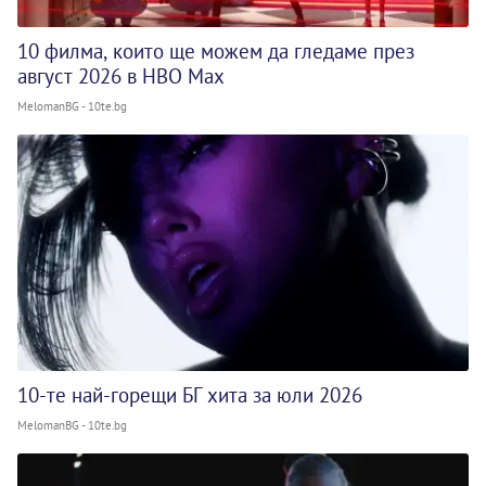
10 филма, които ще можем да гледаме през
август 2026 в HBO Max
MelomanBG - 10te.bg
10-те най-горещи БГ хита за юли 2026
MelomanBG - 10te.bg