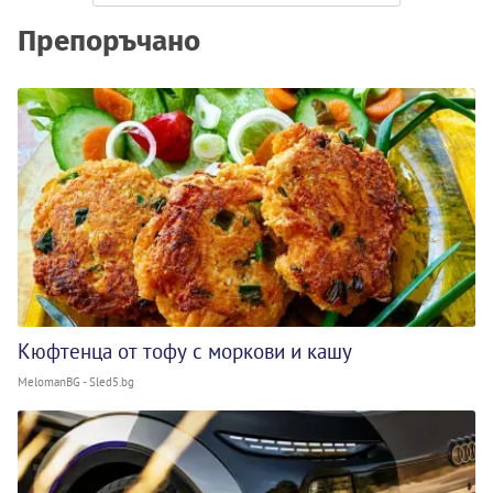
Препоръчано
Кюфтенца от тофу с моркови и кашу
MelomanBG - Sled5.bg