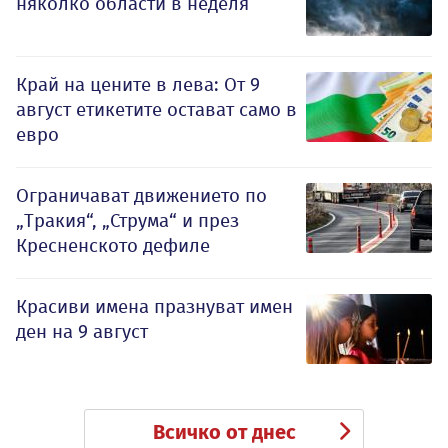
няколко области в неделя
Край на цените в лева: От 9
август етикетите остават само в
евро
Ограничават движението по
„Тракия“, „Струма“ и през
Кресненското дефиле
Красиви имена празнуват имен
ден на 9 август
Всичко от днес