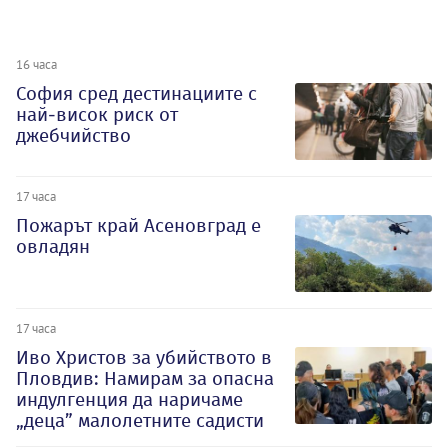
16 часа
София сред дестинациите с
най-висок риск от
джебчийство
17 часа
Пожарът край Асеновград е
овладян
17 часа
Иво Христов за убийството в
Пловдив: Намирам за опасна
индулгенция да наричаме
„деца” малолетните садисти