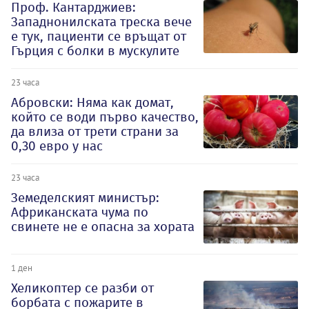
Проф. Кантарджиев:
Западнонилската треска вече
е тук, пациенти се връщат от
Гърция с болки в мускулите
23 часа
Абровски: Няма как домат,
който се води първо качество,
да влиза от трети страни за
0,30 евро у нас
23 часа
Земеделският министър:
Африканската чума по
свинете не е опасна за хората
1 ден
Хеликоптер се разби от
борбата с пожарите в