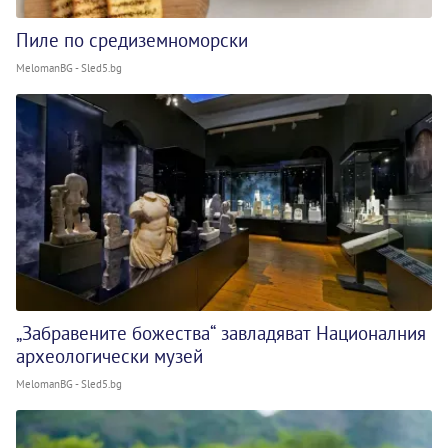
Пиле по средиземноморски
MelomanBG - Sled5.bg
„Забравените божества“ завладяват Националния
археологически музей
MelomanBG - Sled5.bg