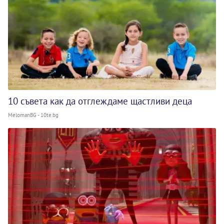
10 съвета как да отглеждаме щастливи деца
MelomanBG - 10te.bg