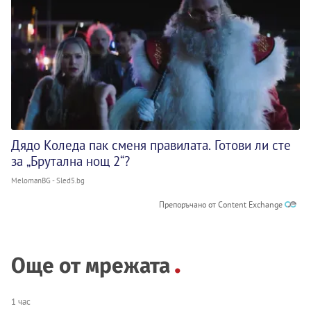
Дядо Коледа пак сменя правилата. Готови ли сте
за „Брутална нощ 2“?
MelomanBG - Sled5.bg
Препоръчано от Content Exchange
Още от мрежата
1 час