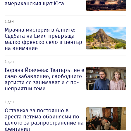
американския щат Юта
1 ден
Мрачна мистерия в Алпите:
Съдбата на Емил превръща
малко френско село в център
на внимание
1 ден
Боряна Йовчева: Театърът не е
само забавление, свободните
артисти се занимават и с по-
неприятни теми
1 ден
Оставиха за постоянно в
ареста петима обвиняеми по
делото за разпространение на
фентанил