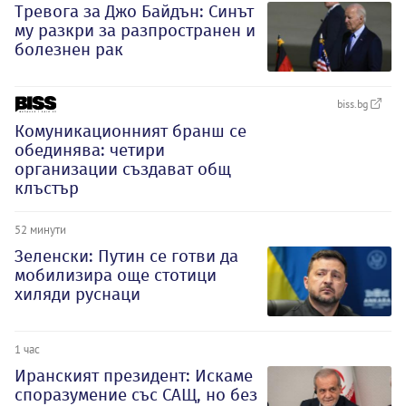
Тревога за Джо Байдън: Синът
му разкри за разпространен и
болезнен рак
biss.bg
Комуникационният бранш се
обединява: четири
организации създават общ
клъстър
52 минути
Зеленски: Путин се готви да
мобилизира още стотици
хиляди руснаци
1 час
Иранският президент: Искаме
споразумение със САЩ, но без