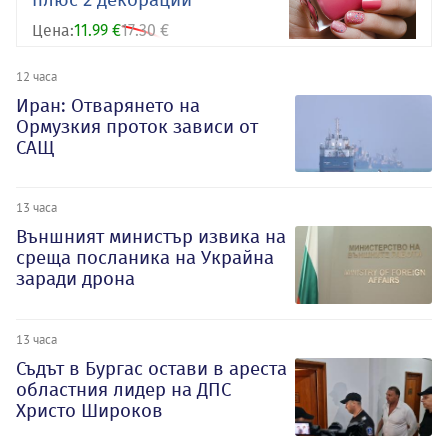
Цена:
11.99 €
17.30 €
12 часа
Иран: Отварянето на
Ормузкия проток зависи от
САЩ
13 часа
Външният министър извика на
среща посланика на Украйна
заради дрона
13 часа
Съдът в Бургас остави в ареста
областния лидер на ДПС
Христо Широков