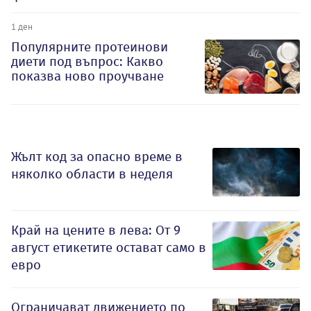
1 ден
Популярните протеинови
диети под въпрос: Какво
показва ново проучване
Жълт код за опасно време в
няколко области в неделя
Край на цените в лева: От 9
август етикетите остават само в
евро
Ограничават движението по