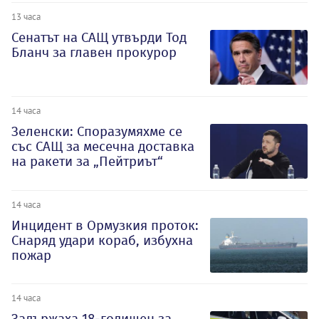
13 часа
Сенатът на САЩ утвърди Тод
Бланч за главен прокурор
14 часа
Зеленски: Споразумяхме се
със САЩ за месечна доставка
на ракети за „Пейтриът“
14 часа
Инцидент в Ормузкия проток:
Снаряд удари кораб, избухна
пожар
14 часа
Задържаха 18-годишен за