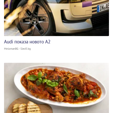
Audi показа новото A2
MelomanBG - Sled5.bg