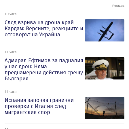
10 часа
След взрива на дрона край
Кардам: Версиите, реакциите и
отговорът на Украйна
11 часа
Адмирал Ефтимов за падналия
у нас дрон: Няма
преднамерени действия срещу
България
11 часа
Испания започва гранични
проверки с Италия след
мигрантския спор