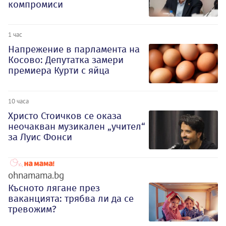
компромиси
1 час
Напрежение в парламента на
Косово: Депутатка замери
премиера Курти с яйца
10 часа
Христо Стоичков се оказа
неочакван музикален „учител“
за Луис Фонси
ohnamama.bg
Късното лягане през
ваканцията: трябва ли да се
тревожим?