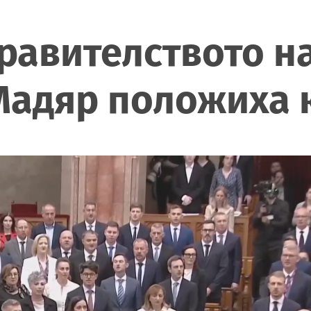
равителството н
Мадяр положиха 