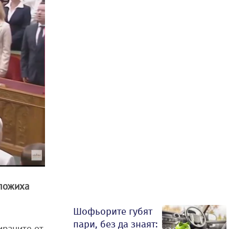
ложиха
Шофьорите губят
пари, без да знаят:
ираните от