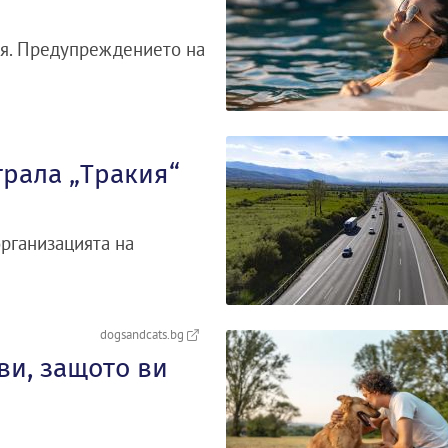
рия. Предупреждението на
трала „Тракия“
организацията на
dogsandcats.bg
ви, защото ви