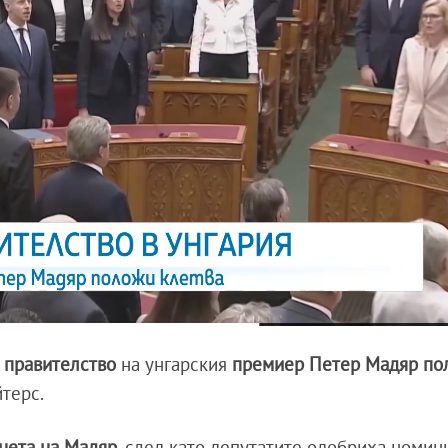
 правителство
на унгарския
премиер Петер Мадяр
по
йтерс.
нета на Мадяр
, след като депутатите одобриха номин