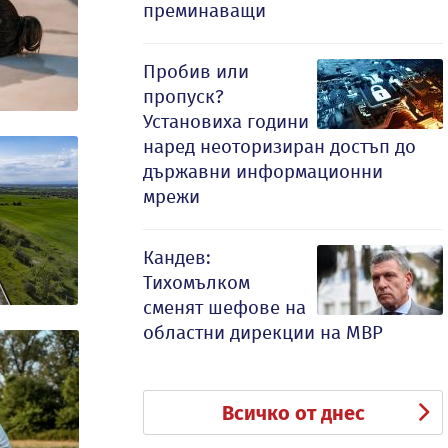
преминаващи
Пробив или
пропуск?
Установиха години
наред неоторизиран достъп до
държавни информационни
мрежи
Кандев:
Тихомълком
сменят шефове на
областни дирекции на МВР
Всичко от днес