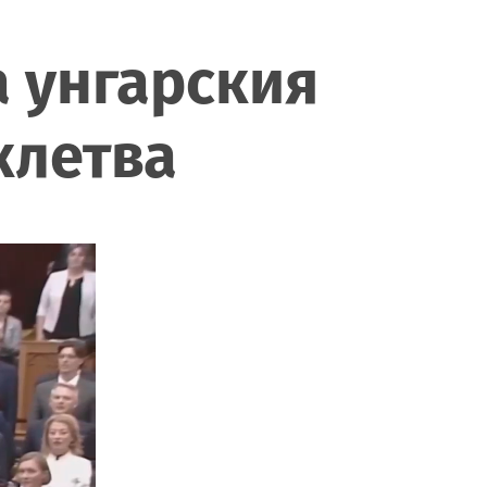
а унгарския
клетва