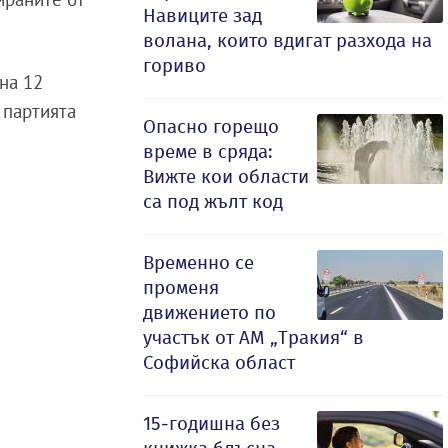
Навиците зад
волана, които вдигат разхода на
гориво
на 12
 партията
Опасно горещо
време в сряда:
Вижте кои области
са под жълт код
Временно се
променя
движението по
участък от АМ „Тракия“ в
Софийска област
15-годишна без