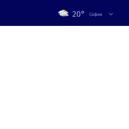
20°
София