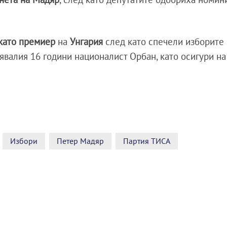
като премиер
на
Унгария
след като спечели изборите 
явалия 16 години националист Орбан, като осигури на
Избори
Петер Мадяр
Партия ТИСА