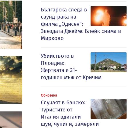
Българска следа в
саундтрака на
филма „Одисея“:
Звездата Джеймс Блейк снима в
Мирково
Убийството в
Пловдив:
Жертвата е 31-
годишен мъж от Кричим
Обновена
Случаят в Банско:
Туристите от
Италия вдигали
шум, чупили, замеряли