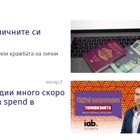
личните си
 или кражбата на лични
biss.bg
дии много скоро
 spend в