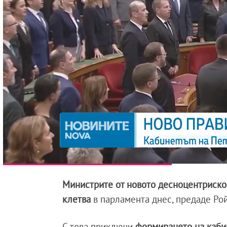
Министрите от новото десноцентриско
клетва
в парламента днес, предаде Ро
С това приключи
формирането на каби