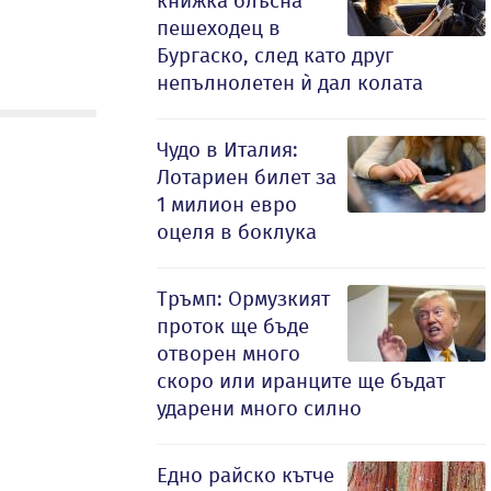
книжка блъсна
пешеходец в
Бургаско, след като друг
непълнолетен ѝ дал колата
Чудо в Италия:
Лотариен билет за
1 милион евро
оцеля в боклука
Тръмп: Ормузкият
проток ще бъде
отворен много
скоро или иранците ще бъдат
ударени много силно
Едно райско кътче