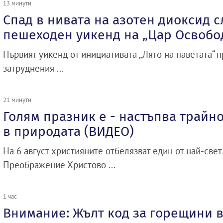
13 минути
Спад в нивата на азотен диоксид 
пешеходен уикенд на „Цар Освобо
Първият уикенд от инициативата „Лято на паветата“ 
затруднения ...
21 минути
Голям празник е - настъпва трайн
в природата (ВИДЕО)
На 6 август християните отбелязват един от най-свет
Преображение Христово ...
1 час
Внимание: Жълт код за горещини в