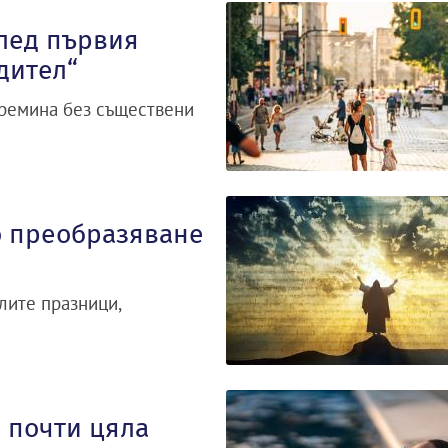
след първия
дител“
премина без съществени
о преобразяване
лите празници,
 почти цяла