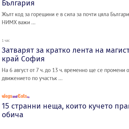
България
Жълт код за горещини е в сила за почти цяла Бълга
НИМХ важи ...
1 час
Затварят за кратко лента на магис
край София
На 6 август от 7 ч. до 13 ч. временно ще се промени 
движението по участък ...
15 странни неща, които кучето пра
обича