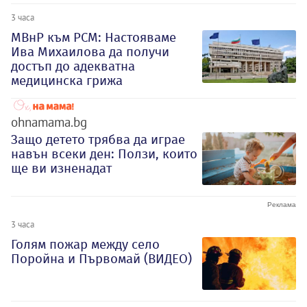
3 часа
МВнР към РСМ: Настояваме
Ива Михаилова да получи
достъп до адекватна
медицинска грижа
ohnamama.bg
Защо детето трябва да играе
навън всеки ден: Ползи, които
ще ви изненадат
3 часа
Голям пожар между село
Поройна и Първомай (ВИДЕО)