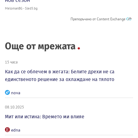
MelomanBG - Sled5.bg
Препоръчано от Content Exchange
Още от мрежата
15 часа
Как да се облечем в жегата: Белите дрехи не са
единственото решение за охлаждане на тялото
nova
08.10.2025
Мит или истина: Времето ми влияе
edna