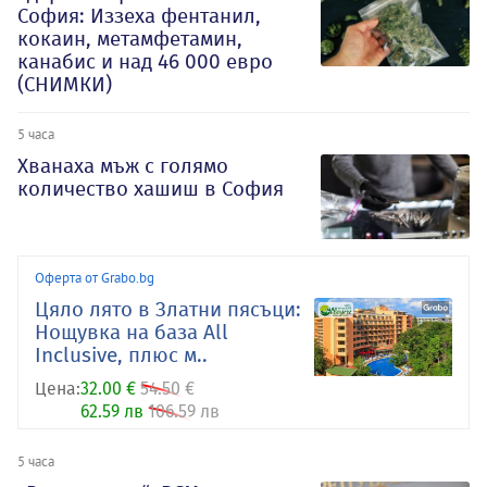
София: Иззеха фентанил,
кокаин, метамфетамин,
канабис и над 46 000 евро
(СНИМКИ)
5 часа
Хванаха мъж с голямо
количество хашиш в София
Оферта от Grabo.bg
Цяло лято в Златни пясъци:
Нощувка на база All
Inclusive, плюс м..
Цена:
32.00 €
54.50 €
62.59 лв
106.59 лв
5 часа