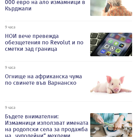
000 евро на ало измамници в
Кърджали
9 часа
НОИ вече превежда
обезщетения по Revolut и по
сметки зад граница
9 часа
Огнище на африканска чума
по свинете във Варнанско
9 часа
Бъдете внимателни:
Измамници използват имената
на родопски села за продажба
на „чудодейни“ мехлеми