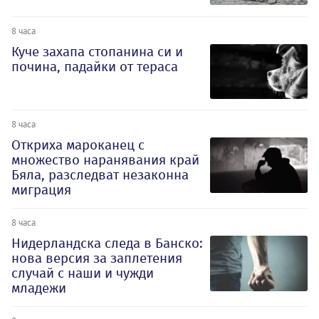
8 часа
Куче захапа стопанина си и
почина, падайки от тераса
8 часа
Откриха мароканец с
множество наранявания край
Бяла, разследват незаконна
миграция
8 часа
Нидерландска следа в Банско:
нова версия за заплетения
случай с наши и чужди
младежи