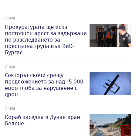
7 часа
Прокуратурата ще иска
постоянен арест за задържани
по разследването за
престъпна група във ВиК-
Бургас
7 часа
Секторът скочи срещу
предложението за над 15 000
евро глоба за нарушение с
дрон
7 часа
Кораб заседна в Дунав край
Белене