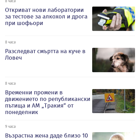
8 часа
Откриват нови лаборатории
за тестове за алкохол и дрога
при шофьори
8 часа
Разследват смъртта на куче в
Ловеч
8 часа
Временни промени в
движението по републикански
пътища и АМ „Тракия“ от
понеделник
9 часа
Възрастна жена даде близо 10