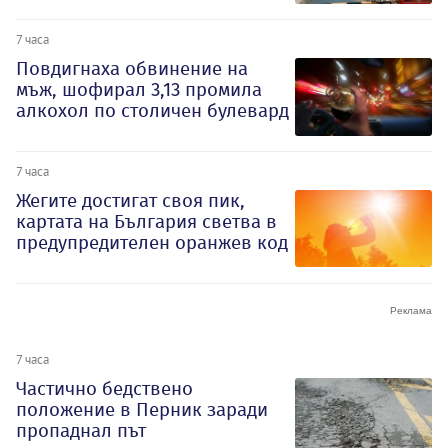
7 часа
Повдигнаха обвинение на
мъж, шофирал 3,13 промила
алкохол по столичен булевард
7 часа
Жегите достигат своя пик,
картата на България светва в
предупредителен оранжев код
7 часа
Частично бедствено
положение в Перник заради
пропаднал път