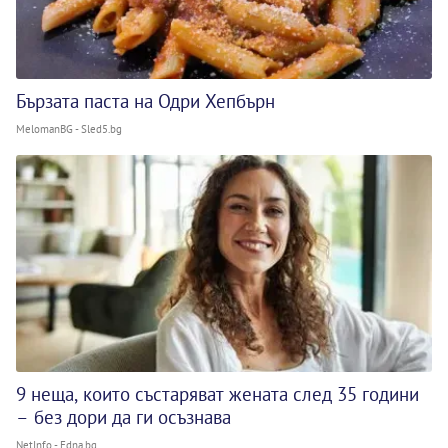
Бързата паста на Одри Хепбърн
MelomanBG - Sled5.bg
9 неща, които състаряват жената след 35 години
– без дори да ги осъзнава
NetInfo - Edna.bg