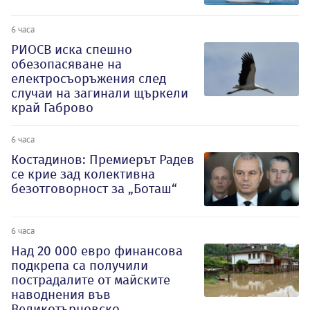
6 часа
РИОСВ иска спешно
обезопасяване на
електросъоръжения след
случаи на загинали щъркели
край Габрово
6 часа
Костадинов: Премиерът Радев
се крие зад колективна
безотговорност за „Боташ“
6 часа
Над 20 000 евро финансова
подкрепа са получили
пострадалите от майските
наводнения във
Великотърновско