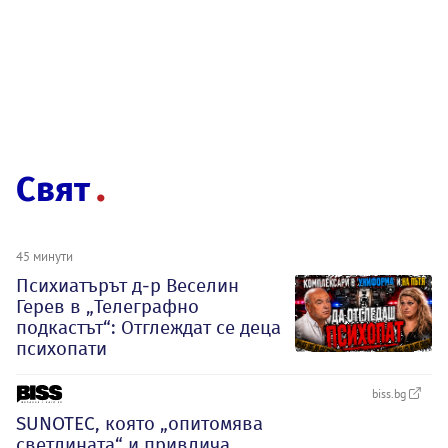
Свят
45 минути
Психиатърът д-р Веселин
Герев в „Телеграфно
подкастът“: Отглеждат се деца
психопати
biss.bg
SUNOTEC, която „опитомява
светлината“ и привлича