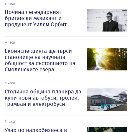
3 часа
Почина легендарният
британски музикант и
продуцент Уилям Орбит
4 часа
Екоинспекцията ще търси
становище на научната
общност за състоянието на
Смолянските езера
4 часа
Столична община планира да
купи нови автобуси, тролеи,
трамваи и електробуси
5 часа
Удар по наркобизнеса в