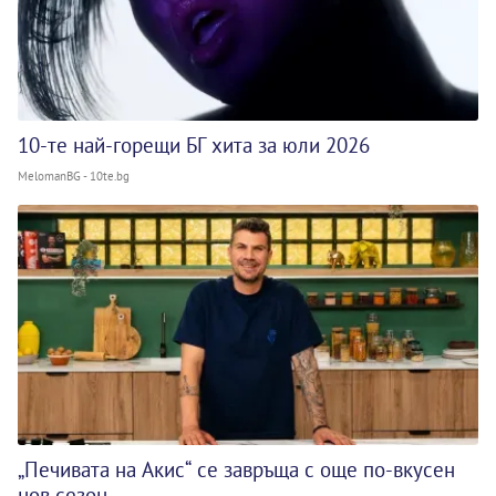
10-те най-горещи БГ хита за юли 2026
MelomanBG - 10te.bg
„Печивата на Акис“ се завръща с още по-вкусен
нов сезон