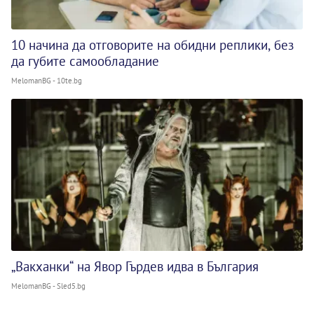
10 начина да отговорите на обидни реплики, без
да губите самообладание
MelomanBG - 10te.bg
„Вакханки“ на Явор Гърдев идва в България
MelomanBG - Sled5.bg