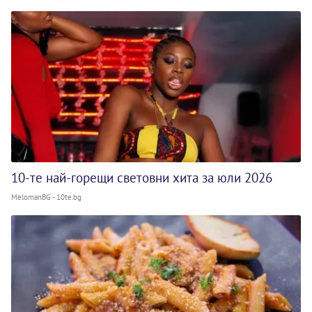
10-те най-горещи световни хита за юли 2026
MelomanBG - 10te.bg