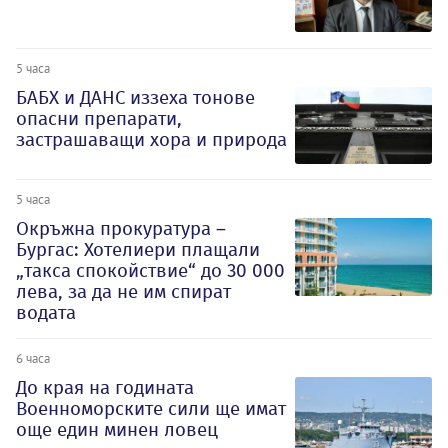
5 часа
БАБХ и ДАНС иззеха тонове
опасни препарати,
застрашаващи хора и природа
5 часа
Окръжна прокуратура –
Бургас: Хотелиери плащали
„такса спокойствие“ до 30 000
лева, за да не им спират
водата
6 часа
До края на годината
Военноморските сили ще имат
още един минен ловец