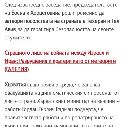
След извънредно заседание, председателството
на
Босна и Херцеговина
реши ременно
да
затвори посолствата на страната в Техеран и Тел
Авив
, за да гарантира безопасността на своите
служители.
Страшното лице на войната между Израел и
Иран: Разрушения и кратери като от метеорити
(ГАЛЕРИЯ)
Хърватия
също обяви в сряда, че започва
евакуацията
на дипломатическия си персонал от
двете страни. Хърватският министър на външните
работи Гордан Гърлич Радман подчерта, че
правителството работи и по репатрирането на
хърватски граждани, намиращи се в зоните на