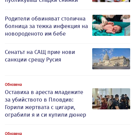
Родители обвиняват столична
болница за тежка инфекция на
новороденото им бебе
Сенатът на САЩ прие нови
санкции срещу Русия
Обновена
Оставиха в ареста младежите
за убийството в Пловдив:
Горили жертвата с цигари,
ограбили я и си купили дюнер
Обновена