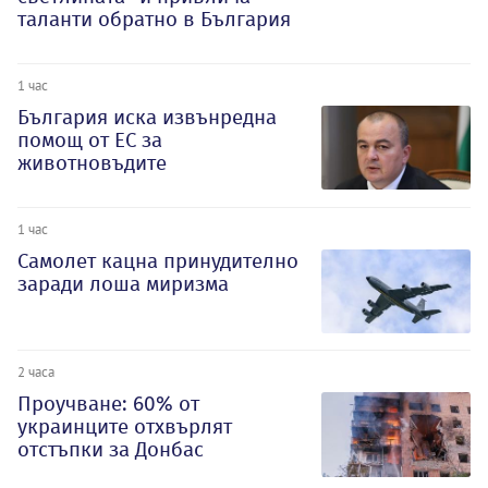
таланти обратно в България
1 час
България иска извънредна
помощ от ЕС за
животновъдите
1 час
Самолет кацна принудително
заради лоша миризма
2 часа
Проучване: 60% от
украинците отхвърлят
отстъпки за Донбас