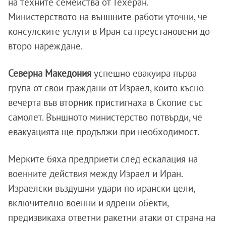
на техните семейства от Техеран.
Министерството на външните работи уточни, че
консулските услуги в Иран са преустановени до
второ нареждане.
Северна Македония
успешно евакуира първа
група от свои граждани от Израел, които късно
вечерта във вторник пристигнаха в Скопие със
самолет. Външното министерство потвърди, че
евакуацията ще продължи при необходимост.
Мерките бяха предприети след ескалация на
военните действия между Израел и Иран.
Израелски въздушни удари по ирански цели,
включително военни и ядрени обекти,
предизвикаха ответни ракетни атаки от страна на