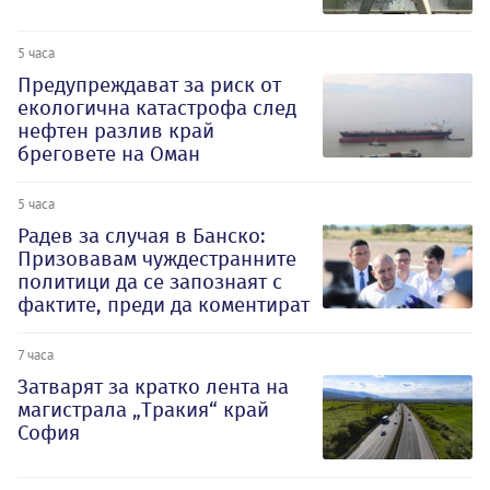
5 часа
Предупреждават за риск от
екологична катастрофа след
нефтен разлив край
бреговете на Оман
5 часа
Радев за случая в Банско:
Призовавам чуждестранните
политици да се запознаят с
фактите, преди да коментират
7 часа
Затварят за кратко лента на
магистрала „Тракия“ край
София