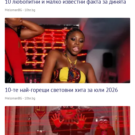
10 любопитни и малко известни факта за динята
MelomanBG - 10te.bg
10-те най-горещи световни хита за юли 2026
MelomanBG - 10te.bg