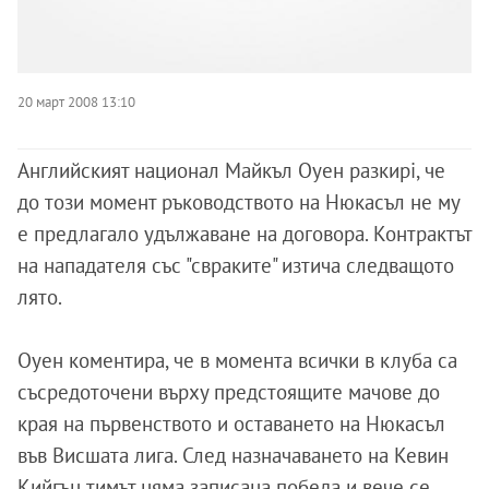
20 март 2008 13:10
Английският национал Майкъл Оуен разкирi, че
до този момент ръководството на Нюкасъл не му
е предлагало удължаване на договора. Контрактът
на нападателя със "свраките" изтича следващото
лято.
Оуен коментира, че в момента всички в клуба са
съсредоточени върху предстоящите мачове до
края на първенството и оставането на Нюкасъл
във Висшата лига. След назначаването на Кевин
Кийгън тимът няма записана победа и вече се