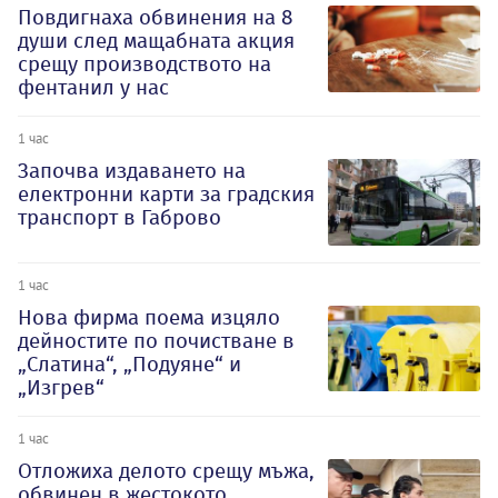
Повдигнаха обвинения на 8
души след мащабната акция
срещу производството на
фентанил у нас
1 час
Започва издаването на
електронни карти за градския
транспорт в Габрово
1 час
Нова фирма поема изцяло
дейностите по почистване в
„Слатина“, „Подуяне“ и
„Изгрев“
1 час
Отложиха делото срещу мъжа,
обвинен в жестокото