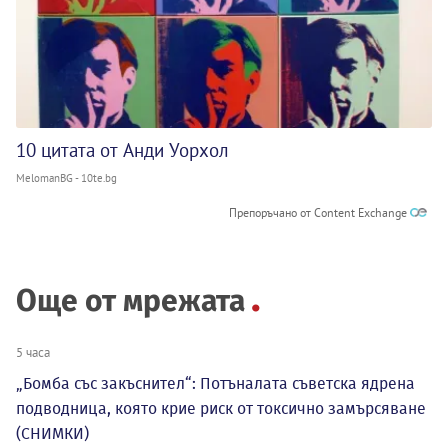
10 цитата от Анди Уорхол
MelomanBG - 10te.bg
Препоръчано от Content Exchange
Още от мрежата
5 часа
„Бомба със закъснител“: Потъналата съветска ядрена
подводница, която крие риск от токсично замърсяване
(СНИМКИ)