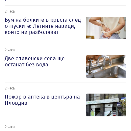
2 часа
Бум на болките в кръста след
отпуските: Летните навици,
които ни разболяват
2 часа
Две сливенски села ще
останат без вода
2 часа
Пожар в аптека в центъра на
Пловдив
2 часа