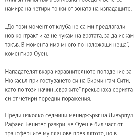
намира на четири точки от зоната на изпадащите.
„До този момент от клуба не са ми предлагали
нов контракт и аз не чукам на вратата, за да искам
такъв. В момента има много по наложащи неща”,
коментира Оуен.
Нападателят вкара изравнителното попадение за
Нюкасъл при гостуването си на Бирмингам Сити,
като по този начин „свраките” прекъснаха серията
си от четири поредни поражения.
Преди няколко седмици мениджърът на Ливърпул
Рафаел Бенитес разкри, че Оуен е бил част от
трансферните му планове през лятото, но в