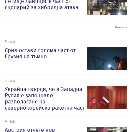
летище Лайпциг е част от
сценарий за хибридна атака
3 часа
Срив остави голяма част от
Грузия на тъмно
4 часа
Украйна твърди, че в Западна
Русия е започнало
разполагане на
севернокорейска ракетна част
4 часа
Австрия отчете нов