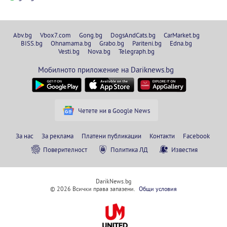
Abv.bg
Vbox7.com
Gong.bg
DogsAndCats.bg
CarMarket.bg
BISS.bg
Ohnamama.bg
Grabo.bg
Pariteni.bg
Edna.bg
Vesti.bg
Nova.bg
Telegraph.bg
Мобилното приложение на Dariknews.bg
Четете ни в Google News
За нас
За реклама
Платени публикации
Контакти
Facebook
Поверителност
Политика ЛД
Известия
DarikNews.bg
© 2026 Всички права запазени.
Общи условия