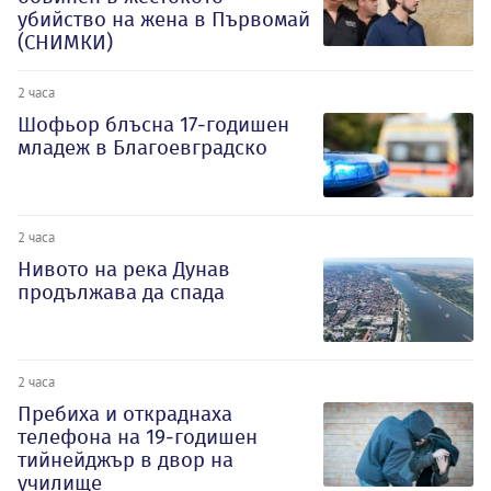
убийство на жена в Първомай
(СНИМКИ)
2 часа
Шофьор блъсна 17-годишен
младеж в Благоевградско
2 часа
Нивото на река Дунав
продължава да спада
2 часа
Пребиха и откраднаха
телефона на 19-годишен
тийнейджър в двор на
училище