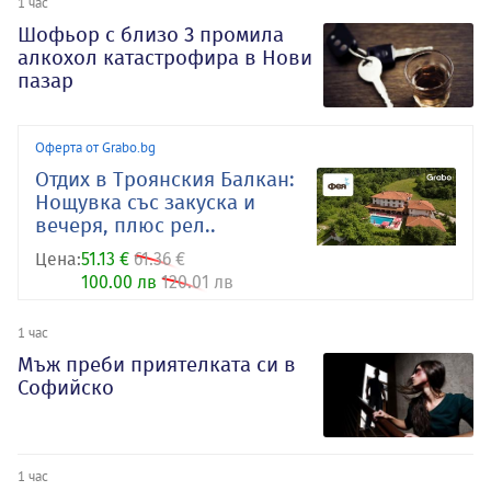
1 час
Шофьор с близо 3 промила
алкохол катастрофира в Нови
пазар
Оферта от Grabo.bg
Отдих в Троянския Балкан:
Нощувка със закуска и
вечеря, плюс рел..
Цена:
51.13 €
61.36 €
100.00 лв
120.01 лв
1 час
Мъж преби приятелката си в
Софийско
1 час