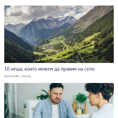
10 неща, които можем да правим на село
MelomanBG - 10te.bg