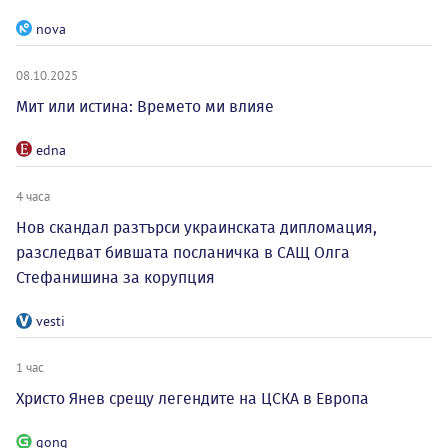
nova
08.10.2025
Мит или истина: Времето ми влияе
edna
4 часа
Нов скандал разтърси украинската дипломация,
разследват бившата посланичка в САЩ Олга
Стефанишина за корупция
vesti
1 час
Христо Янев срещу легендите на ЦСКА в Европа
gong