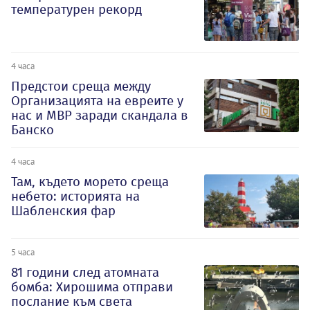
температурен рекорд
4 часа
Предстои среща между
Организацията на евреите у
нас и МВР заради скандала в
Банско
4 часа
Там, където морето среща
небето: историята на
Шабленския фар
5 часа
81 години след атомната
бомба: Хирошима отправи
послание към света