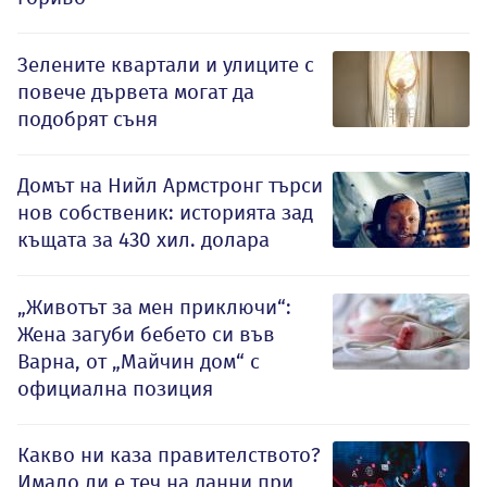
Зелените квартали и улиците с
повече дървета могат да
подобрят съня
Домът на Нийл Армстронг търси
нов собственик: историята зад
къщата за 430 хил. долара
„Животът за мен приключи“:
Жена загуби бебето си във
Варна, от „Майчин дом“ с
официална позиция
Какво ни каза правителството?
Имало ли е теч на данни при