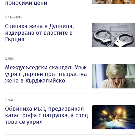
поносими цени
57 минути
Спипаха жена в Дупница,
издирвана от властите в
Гърция
1 час
Междусъседски скандал: Мъж
удря с дървен прът възрастна
жена в Кърджалийско
1 час
Обвиниха мъж, предизвикал
катастрофа с патрулка, а след
това се укрил