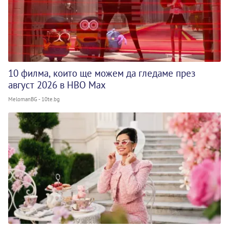
10 филма, които ще можем да гледаме през
август 2026 в HBO Max
MelomanBG - 10te.bg