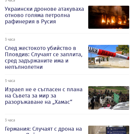
Украински дронове атакуваха
отново голяма петролна
рафинерия в Русия
3 часа
След жестокото убийство в
Пловдив: Случаят се заплита,
сред задържаните има и
непълнолетни
3 часа
Израел не е съгласен с плана
на Съвета за мир за
разоръжаване на „Хамас“
3 часа
Германия: Случаят с дрона на