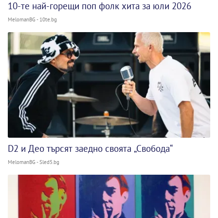
10-те най-горещи поп фолк хита за юли 2026
MelomanBG - 10te.bg
D2 и Део търсят заедно своята „Свобода“
MelomanBG - Sled5.bg