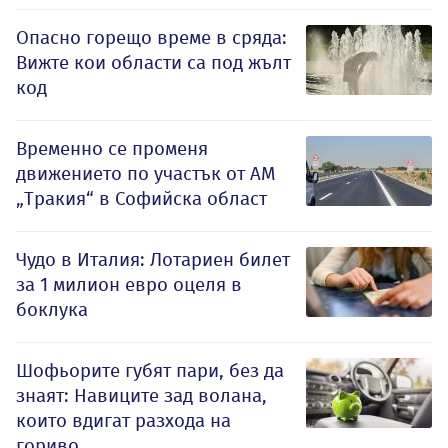
Опасно горещо време в сряда:
Вижте кои области са под жълт
код
Временно се променя
движението по участък от АМ
„Тракия“ в Софийска област
Чудо в Италия: Лотариен билет
за 1 милион евро оцеля в
боклука
Шофьорите губят пари, без да
знаят: Навиците зад волана,
които вдигат разхода на
гориво