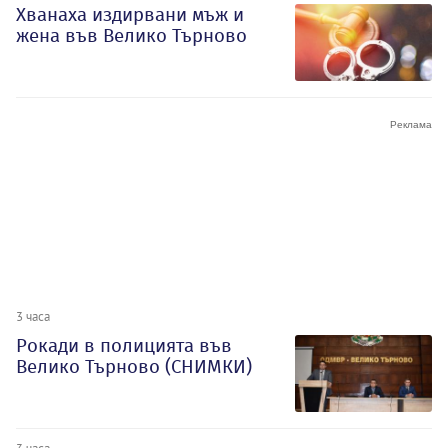
Хванаха издирвани мъж и
жена във Велико Търново
3 часа
Рокади в полицията във
Велико Търново (СНИМКИ)
3 часа