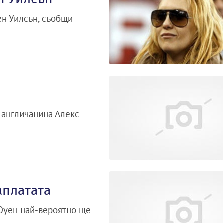
ен Уилсън, съобщи
 англичанина Алекс
аплатата
Оуен най-вероятно ще