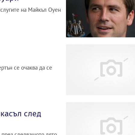
услугите на Майкъл Оуен
ртън се очаква да се
касъл след
 през следващото лято