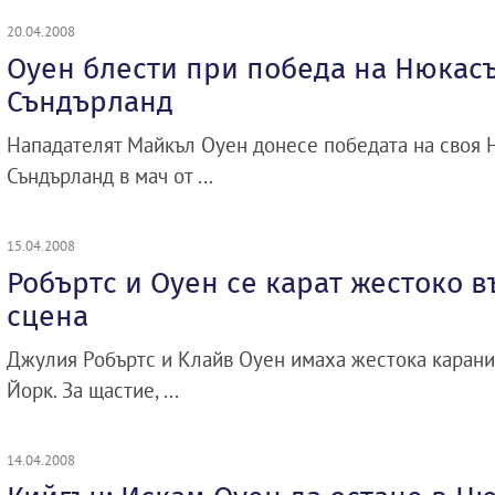
20.04.2008
Оуен блести при победа на Нюкас
Съндърланд
Нападателят Майкъл Оуен донесе победата на своя Н
Съндърланд в мач от ...
15.04.2008
Робъртс и Оуен се карат жестоко 
сцена
Джулия Робъртс и Клайв Оуен имаха жестока карани
Йорк. За щастие, ...
14.04.2008