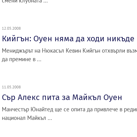
смени клубната ...
12.05.2008
Кийгън: Оуен няма да ходи никъде
Мениджърът на Нюкасъл Кевин Кийгън отхвърли въз
да премине в ...
11.05.2008
Сър Алекс пита за Майкъл Оуен
Манчестър Юнайтед ще се опита да привлече в реди
национал Майкъл ...