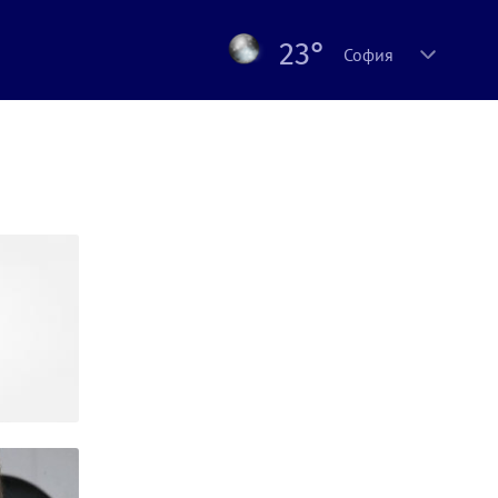
23°
София