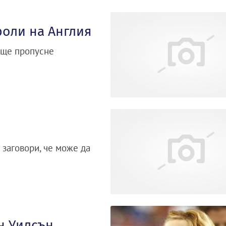
роли на Англия
 ще пропусне
 заговори, че може да
н Уилсън