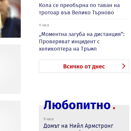
Кола се преобърна по таван на
тротоар във Велико Търново
4 часа
„Моментна загуба на дистанция“:
Проверяват инцидент с
хеликоптера на Тръмп
Всичко от днес
Любопитно
8 часа
Домът на Нийл Армстронг