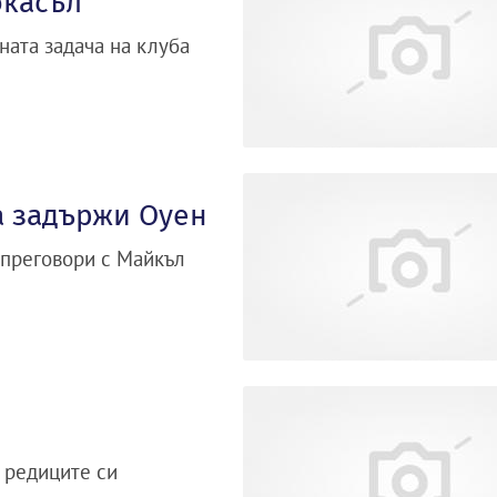
юкасъл
ната задача на клуба
а задържи Оуен
 преговори с Майкъл
 редиците си