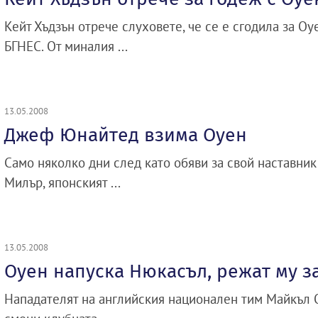
Кейт Хъдзън отрече слуховете, че се е сгодила за Оу
БГНЕС. От миналия ...
13.05.2008
Джеф Юнайтед взима Оуен
Само няколко дни след като обяви за свой наставник
Милър, японският ...
13.05.2008
Оуен напуска Нюкасъл, режат му з
Нападателят на английския национален тим Майкъл 