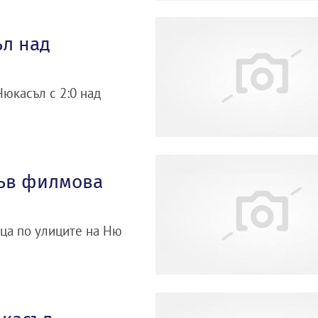
ъл над
юкасъл с 2:0 над
във филмова
ца по улиците на Ню