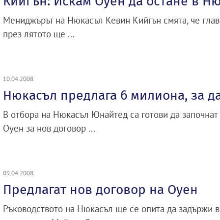
Кийгън: Искам Оуен да остане в Н
Мениджърът на Нюкасъл Кевин Кийгън смята, че глав
през лятото ще ...
10.04.2008
Нюкасъл предлага 6 милиона, за д
В отбора на Нюкасъл Юнайтед са готови да започнат
Оуен за нов договор ...
09.04.2008
Предлагат нов договор на Оуен
Ръководството на Нюкасъл ще се опита да задържи в