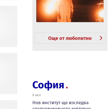
Още от любопитно
София
8 часа
Нов институт ще изследва
средновековното културно