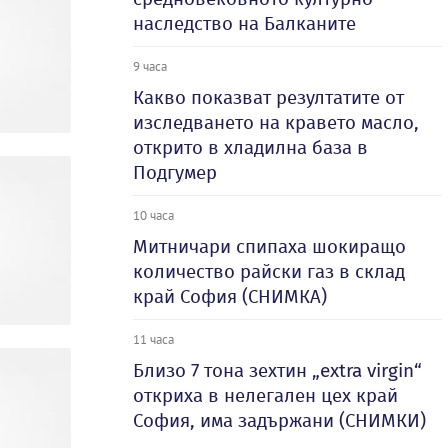
наследство на Балканите
9 часа
Какво показват резултатите от
изследването на кравето масло,
открито в хладилна база в
Подгумер
10 часа
Митничари спипаха шокиращо
количество райски газ в склад
край София (СНИМКА)
11 часа
Близо 7 тона зехтин „extra virgin“
откриха в нелегален цех край
София, има задържани (СНИМКИ)