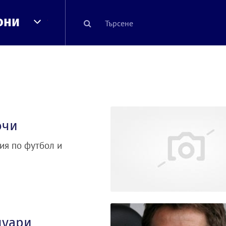
они
ючи
ия по футбол и
нуари