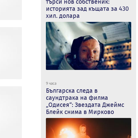
търси нов собственик:
историята зад къщата за 430
хил. долара
9 часа
Българска следа в
саундтрака на филма
„Одисея“: Звездата Джеймс
Блейк снима в Мирково