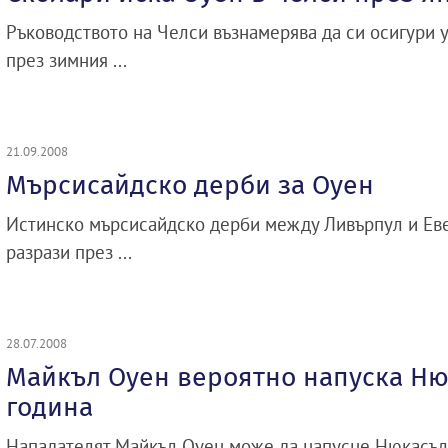
Ръководството на Челси възнамерява да си осигури 
през зимния ...
21.09.2008
Мърсисайдско дерби за Оуен
Истинско мърсисайдско дерби между Ливърпул и Еве
разрази през ...
28.07.2008
Майкъл Оуен вероятно напуска Ню
година
Нападателят Майкъл Оуен може да напусне Нюкасъл