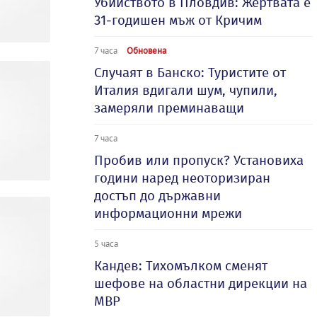
Убийството в Пловдив: Жертвата е
31-годишен мъж от Кричим
7 часа
Обновена
Случаят в Банско: Туристите от
Италия вдигали шум, чупили,
замеряли преминаващи
7 часа
Пробив или пропуск? Установиха
години наред неоторизиран
достъп до държавни
информационни мрежи
5 часа
Кандев: Тихомълком сменят
шефове на областни дирекции на
МВР