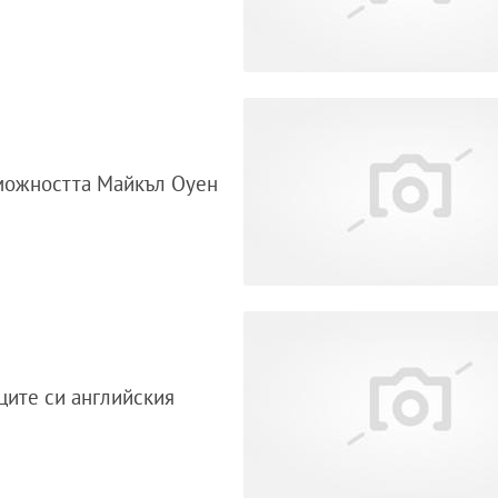
можността Майкъл Оуен
ците си английския