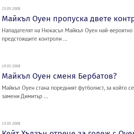
23.05.2008
Майкъл Оуен пропуска двете конт
Нападателят на Нюкасъл Майкъл Оуен най-вероятно
предстоящите контроли ...
19.05.2008
Майкъл Оуен сменя Бербатов?
Майкъл Оуен стана поредният футболист, за който се
замени Димитър ...
13.05.2008
Кейт Хъдзън отрече за годеж с Оуе