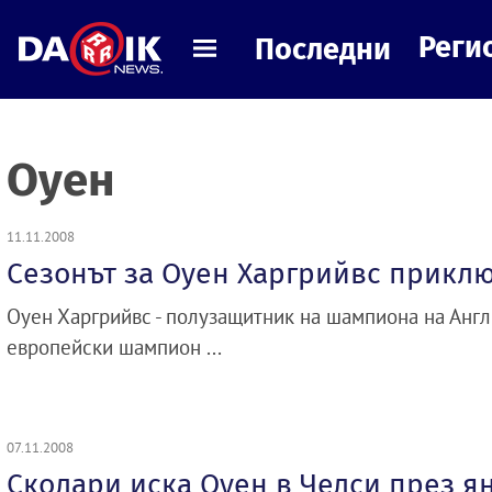
Реги
Последни
Оуен
11.11.2008
Сезонът за Оуен Харгрийвс прикл
Оуен Харгрийвс - полузащитник на шампиона на Англ
европейски шампион ...
07.11.2008
Сколари иска Оуен в Челси през я