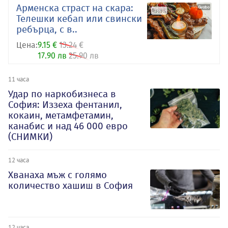
Арменска страст на скара:
Телешки кебап или свински
ребърца, с в..
Цена:
9.15 €
13.24 €
17.90 лв
25.90 лв
11 часа
Удар по наркобизнеса в
София: Иззеха фентанил,
кокаин, метамфетамин,
канабис и над 46 000 евро
(СНИМКИ)
12 часа
Хванаха мъж с голямо
количество хашиш в София
12 часа