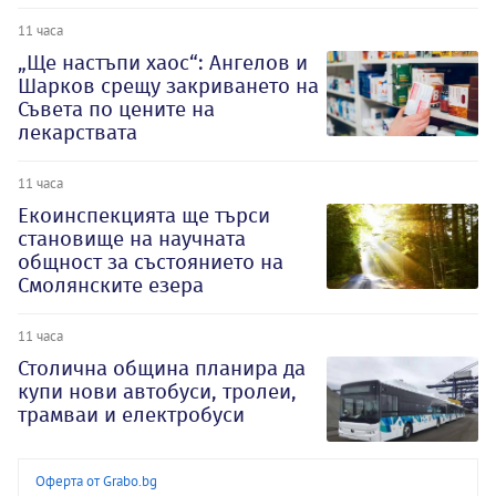
11 часа
„Ще настъпи хаос“: Ангелов и
Шарков срещу закриването на
Съвета по цените на
лекарствата
11 часа
Екоинспекцията ще търси
становище на научната
общност за състоянието на
Смолянските езера
11 часа
Столична община планира да
купи нови автобуси, тролеи,
трамваи и електробуси
Оферта от Grabo.bg