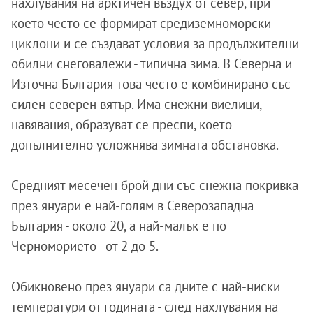
нахлувания на арктичен въздух от север, при
което често се формират средиземноморски
циклони и се създават условия за продължителни
обилни снеговалежи - типична зима. В Северна и
Източна България това често е комбинирано със
силен северен вятър. Има снежни виелици,
навявания, образуват се преспи, което
допълнително усложнява зимната обстановка.
Средният месечен брой дни със снежна покривка
през януари е най-голям в Северозападна
България - около 20, а най-малък е по
Черноморието - от 2 до 5.
Обикновено през януари са дните с най-ниски
температури от годината - след нахлувания на