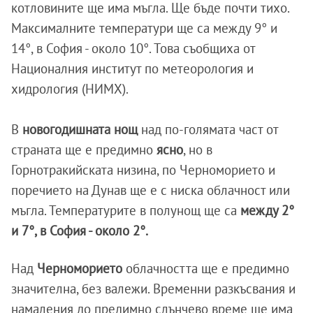
котловините ще има мъгла. Ще бъде почти тихо.
Максималните температури ще са между 9° и
14°, в София - около 10°. Това съобщиха от
Националния институт по метеорология и
хидрология (НИМХ).
В
новогодишната нощ
над по-голямата част от
страната ще е предимно
ясно
, но в
Горнотракийската низина, по Черноморието и
поречието на Дунав ще е с ниска облачност или
мъгла. Температурите в полунощ ще са
между 2°
и 7°, в София - около 2°.
Над
Черноморието
облачността ще е предимно
значителна, без валежи. Временни разкъсвания и
намаления до предимно слънчево време ще има