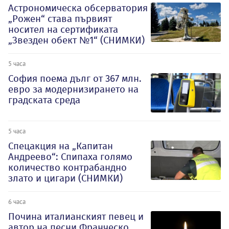
Астрономическа обсерватория
„Рожен“ става първият
носител на сертификата
„Звезден обект №1“ (СНИМКИ)
5 часа
София поема дълг от 367 млн.
евро за модернизирането на
градската среда
5 часа
Спецакция на „Капитан
Андреево“: Спипаха голямо
количество контрабандно
злато и цигари (СНИМКИ)
6 часа
Почина италианският певец и
автор на песни Франческо