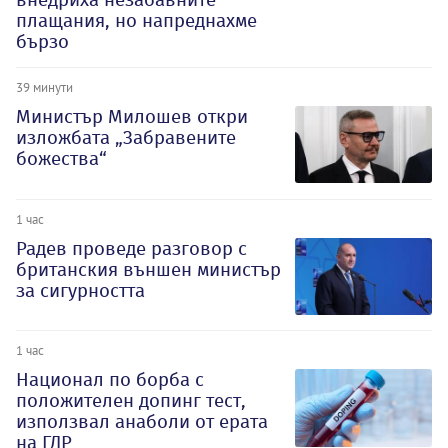
плащания, но напреднахме
бързо
39 минути
Министър Милошев откри
изложбата „Забравените
божества“
1 час
Радев проведе разговор с
британския външен министър
за сигурността
1 час
Национал по борба с
положителен допинг тест,
използвал анаболи от ерата
на ГДР