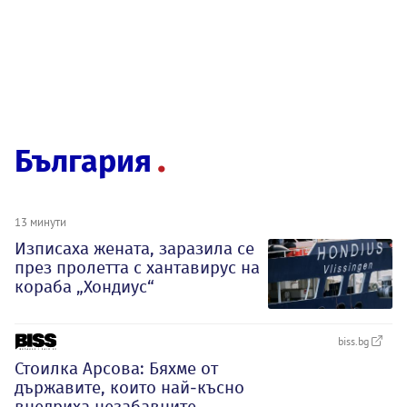
България
13 минути
Изписаха жената, заразила се
през пролетта с хантавирус на
кораба „Хондиус“
biss.bg
Стоилка Арсова: Бяхме от
държавите, които най-късно
внедриха незабавните