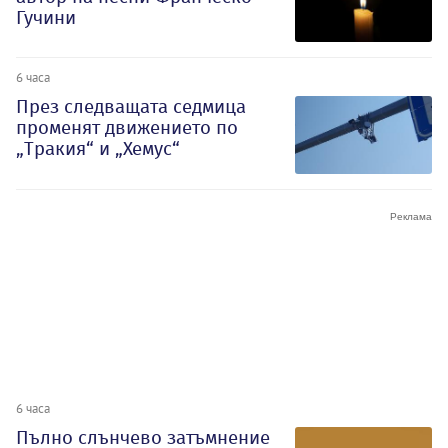
Гучини
6 часа
През следващата седмица
променят движението по
„Тракия“ и „Хемус“
6 часа
Пълно слънчево затъмнение