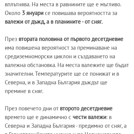
вплътнява. На места в равнините ще е мъгливо.
Около
3 януари
се повишава вероятността за
валежи от дъжд, а в планините - от сняг.
През
втората половина от първото десетдневие
има повишена вероятност за преминаване на
средиземноморски циклон и създаването на
валежна обстановка. На места валежите ще бъдат
значителни. Температурите ще се понижат и в
Северна, и в Западна България дъждът ще
премине в сняг.
През повечето дни от
второто десетдневие
времето ще е динамично с
чести валежи
: в
Северна и Западна България - предимно от сняг, а