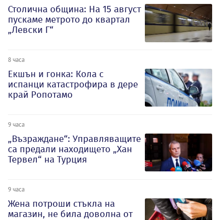
Столична община: На 15 август
пускаме метрото до квартал
„Левски Г“
8 часа
Екшън и гонка: Кола с
испанци катастрофира в дере
край Ропотамо
9 часа
„Възраждане“: Управляващите
са предали находището „Хан
Тервел“ на Турция
9 часа
Жена потроши стъкла на
магазин, не била доволна от