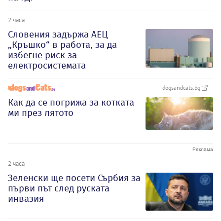
2 часа
Словения задържа АЕЦ
„Кръшко“ в работа, за да
избегне риск за
електросистемата
dogsandcats.bg
Как да се погрижа за котката
ми през лятото
2 часа
Зеленски ще посети Сърбия за
първи път след руската
инвазия