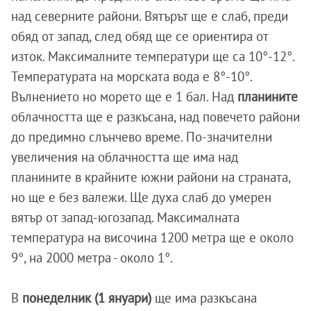
над северните райони. Вятърът ще е слаб, преди
обяд от запад, след обяд ще се ориентира от
изток. Максималните температури ще са 10°-12°.
Температурата на морската вода е 8°-10°.
Вълнението но морето ще е 1 бал. Над
планините
облачността ще е разкъсана, над повечето райони
до предимно слънчево време. По-значителни
увеличения на облачността ще има над
планините в крайните южни райони на страната,
но ще е без валежи. Ще духа слаб до умерен
вятър от запад-югозапад. Максималната
температура на височина 1200 метра ще е около
9°, на 2000 метра - около 1°.
В
понеделник (1 януари)
ще има разкъсана