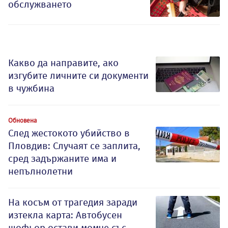
обслужването
Какво да направите, ако
изгубите личните си документи
в чужбина
Обновена
След жестокото убийство в
Пловдив: Случаят се заплита,
сред задържаните има и
непълнолетни
На косъм от трагедия заради
изтекла карта: Автобусен
шофьор остави момче със