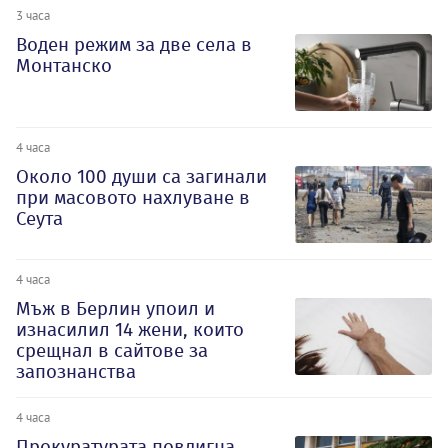
3 часа
Воден режим за две села в
Монтанско
4 часа
Около 100 души са загинали
при масовото нахлуване в
Сеута
4 часа
Мъж в Берлин упоил и
изнасилил 14 жени, които
срещнал в сайтове за
запознанства
4 часа
Прокуратурата повдигна