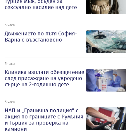
Турция мъж, осъден за
сексуално насилие над дете
5 часа
Движението по пътя София-
Варна е възстановено
5 часа
Клиника изплати обезщетение
след присаждане на увредено
сърце на 2-годишно дете
5 часа
НАП и „Гранична полиция“ с
акция по границите с Румъния
и Гърция за проверка на
камиони