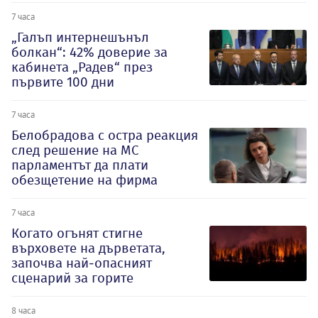
7 часа
„Галъп интернешънъл
болкан“: 42% доверие за
кабинета „Радев“ през
първите 100 дни
7 часа
Белобрадова с остра реакция
след решение на МС
парламентът да плати
обезщетение на фирма
7 часа
Когато огънят стигне
върховете на дърветата,
започва най-опасният
сценарий за горите
8 часа