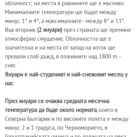
облачност; на места в равнините ще е мъгливо.
Минималните температури ще бъдат между
минус 1° и 4°, а максималните - между 8° и 13°.
Във вторник
(2 януари)
през страната ще премине
атмосферно смущение. Облачността ще е
значителна и на места от запад на изток ще
превали слаб дъжд, в планините над 1800 m –
сняг.
Януари е най-студеният и най-снежният месец у
нас
През януари се очаква средната месечна
температура да бъде около нормата
, която в
Северна България и по високите полета е между
минус 2 и 1 градуса, по Черноморието, в
Горнотракийската низина и по долината на река