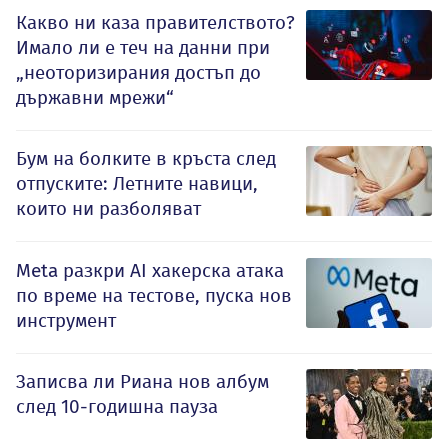
Какво ни каза правителството?
Имало ли е теч на данни при
„неоторизирания достъп до
държавни мрежи“
Бум на болките в кръста след
отпуските: Летните навици,
които ни разболяват
Meta разкри AI хакерска атака
по време на тестове, пуска нов
инструмент
Записва ли Риана нов албум
след 10-годишна пауза