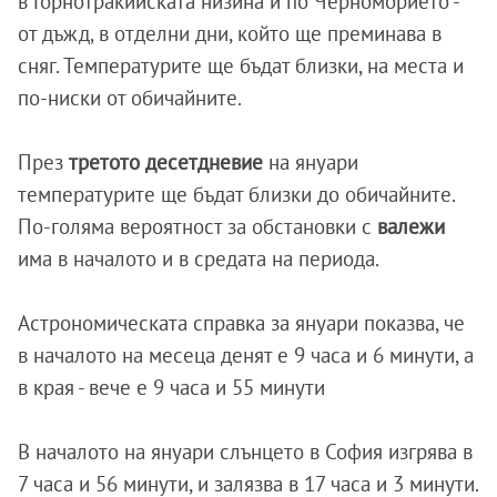
в Горнотракийската низина и по Черноморието -
от дъжд, в отделни дни, който ще преминава в
сняг. Температурите ще бъдат близки, на места и
по-ниски от обичайните.
През
третото десетдневие
на януари
температурите ще бъдат близки до обичайните.
По-голяма вероятност за обстановки с
валежи
има в началото и в средата на периода.
Астрономическата справка за януари показва, че
в началото на месеца денят е 9 часа и 6 минути, а
в края - вече е 9 часа и 55 минути
В началото на януари слънцето в София изгрява в
7 часа и 56 минути, и залязва в 17 часа и 3 минути.