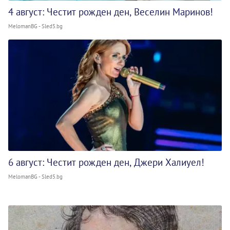
4 август: Честит рожден ден, Веселин Маринов!
MelomanBG - Sled5.bg
6 август: Честит рожден ден, Джери Халиуел!
MelomanBG - Sled5.bg