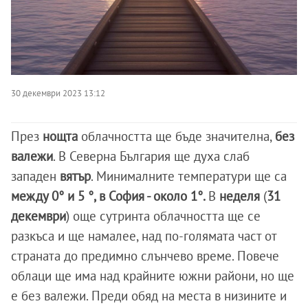
30 декември 2023 13:12
През
нощта
облачността ще бъде значителна,
без
валежи
. В Северна България ще духа слаб
западен
вятър
. Минималните температури ще са
между 0° и 5 °, в София - около 1°.
В
неделя
(
31
декември
) още сутринта облачността ще се
разкъса и ще намалее, над по-голямата част от
страната до предимно слънчево време. Повече
облаци ще има над крайните южни райони, но ще
е без валежи. Преди обяд на места в низините и