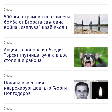
5 часа
500-килограмова невзривена
бомба от Втората световна
война „изплува“ край Кьолн
5 часа
Акция с дронове и обходи:
Търсят глутница кучета в два
столични района
5 часа
Почина известният
неврохирург доц. д-р Георги
Поптодоров
5 часа