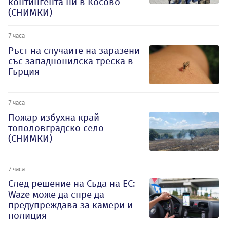
контингента ни в Косово
(СНИМКИ)
7 часа
Ръст на случаите на заразени
със западнонилска треска в
Гърция
7 часа
Пожар избухна край
тополовградско село
(СНИМКИ)
7 часа
След решение на Съда на ЕС:
Waze може да спре да
предупреждава за камери и
полиция