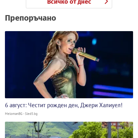
Всичко от днес
Препоръчано
6 август: Честит рожден ден, Джери Халиуел!
MelomanBG - Sled5.bg