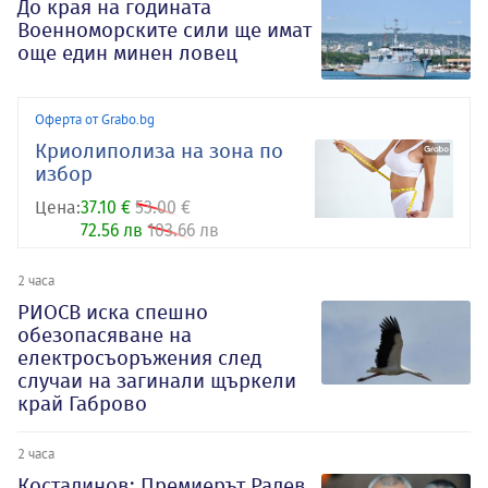
До края на годината
Военноморските сили ще имат
още един минен ловец
Оферта от Grabo.bg
Криолиполиза на зона по
избор
Цена:
37.10 €
53.00 €
72.56 лв
103.66 лв
2 часа
РИОСВ иска спешно
обезопасяване на
електросъоръжения след
случаи на загинали щъркели
край Габрово
2 часа
Костадинов: Премиерът Радев