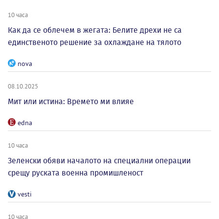
10 часа
Как да се облечем в жегата: Белите дрехи не са
единственото решение за охлаждане на тялото
nova
08.10.2025
Мит или истина: Времето ми влияе
edna
10 часа
Зеленски обяви началото на специални операции
срещу руската военна промишленост
vesti
10 часа