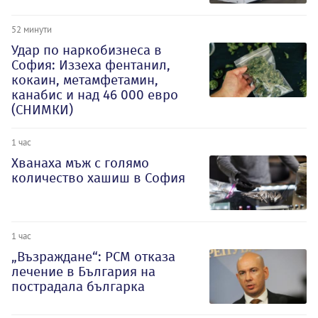
52 минути
Удар по наркобизнеса в
София: Иззеха фентанил,
кокаин, метамфетамин,
канабис и над 46 000 евро
(СНИМКИ)
1 час
Хванаха мъж с голямо
количество хашиш в София
1 час
„Възраждане“: РСМ отказа
лечение в България на
пострадала българка