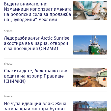
Бъдете внимателни:
Измамници използват имената
на родопски села за продажба
на „чудодейни“ мехлеми
5 часа
Ледоразбивачът Arctic Sunrise
акостира във Варна, отворен
е за посещения (СНИМИ)
6 часа
Спасиха дете, бедстващо във
водите на язовир Правище
(СНИМКИ)
6 часа
Не чула идващия влак: Жена
загина край жп гара Бутово