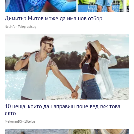
Димитър Митов може да има нов отбор
NetInfo - Telegraph.bg
10 неща, които да направиш поне веднъж това
лято
MelomanBG - 10te.bg