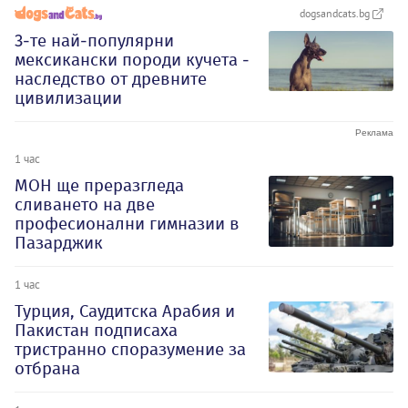
dogsandcats.bg
3-те най-популярни
мексикански породи кучета -
наследство от древните
цивилизации
1 час
МОН ще преразгледа
сливането на две
професионални гимназии в
Пазарджик
1 час
Турция, Саудитска Арабия и
Пакистан подписаха
тристранно споразумение за
отбрана