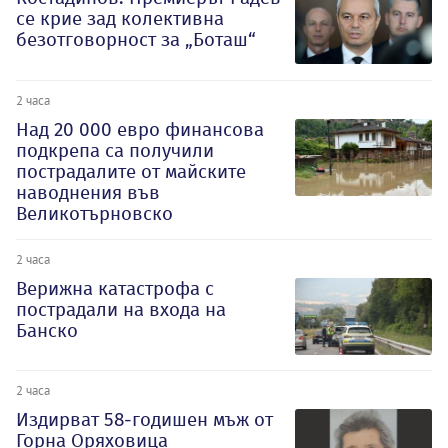
се крие зад колективна
безотговорност за „Боташ“
2 часа
Над 20 000 евро финансова
подкрепа са получили
пострадалите от майските
наводнения във
Великотърновско
2 часа
Верижна катастрофа с
пострадали на входа на
Банско
2 часа
Издирват 58-годишен мъж от
Горна Оряховица