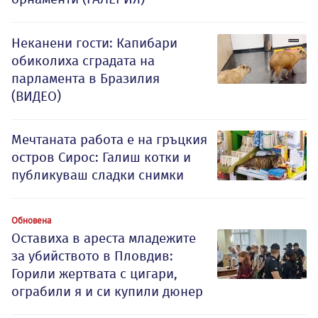
Неканени гости: Капибари
обиколиха сградата на
парламента в Бразилия
(ВИДЕО)
Мечтаната работа е на гръцкия
остров Сирос: Галиш котки и
публикуваш сладки снимки
Обновена
Оставиха в ареста младежите
за убийството в Пловдив:
Горили жертвата с цигари,
ограбили я и си купили дюнер