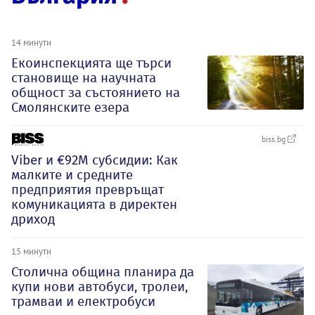
14 минути
Екоинспекцията ще търси
становище на научната
общност за състоянието на
Смолянските езера
biss.bg
Viber и €92М субсидии: Как
малките и средните
предприятия превръщат
комуникацията в директен
дриход
15 минути
Столична община планира да
купи нови автобуси, тролеи,
трамваи и електробуси