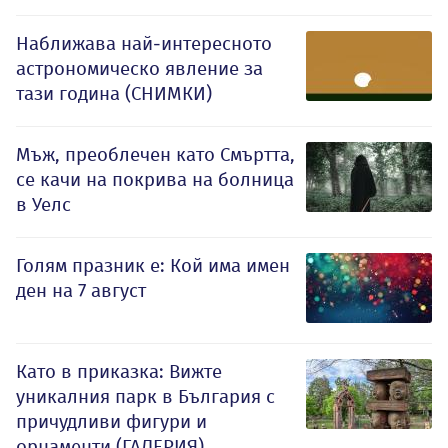
Наближава най-интересното
астрономическо явление за
тази година (СНИМКИ)
Мъж, преоблечен като Смъртта,
се качи на покрива на болница
в Уелс
Голям празник е: Кой има имен
ден на 7 август
Като в приказка: Вижте
уникалния парк в България с
причудливи фигури и
орнаменти (ГАЛЕРИЯ)