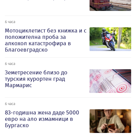
6 часа
Мотоциклетист без книжка и с
положителна проба за
алкохол катастрофира в
Благоевградско
6 часа
Земетресение близо до
турския курортен град
Мармарис
6 часа
83-годишна жена даде 5000
евро на ало измамници в
Бургаско