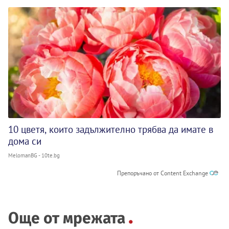
10 цветя, които задължително трябва да имате в
дома си
MelomanBG - 10te.bg
Препоръчано от Content Exchange
Още от мрежата