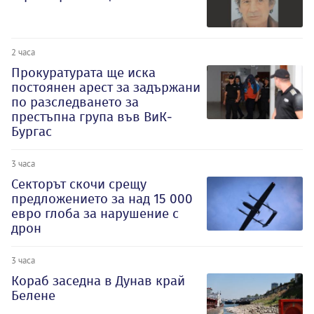
2 часа
Прокуратурата ще иска
постоянен арест за задържани
по разследването за
престъпна група във ВиК-
Бургас
3 часа
Секторът скочи срещу
предложението за над 15 000
евро глоба за нарушение с
дрон
3 часа
Кораб заседна в Дунав край
Белене