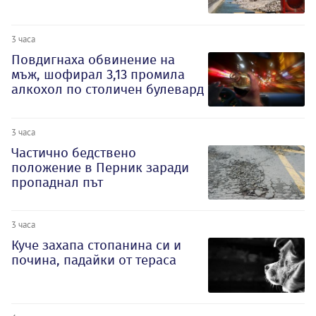
3 часа
Повдигнаха обвинение на
мъж, шофирал 3,13 промила
алкохол по столичен булевард
3 часа
Частично бедствено
положение в Перник заради
пропаднал път
3 часа
Куче захапа стопанина си и
почина, падайки от тераса