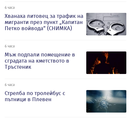
6 часа
Хванаха литовец за трафик на
мигранти през пункт „Капитан
Петко войвода“ (СНИМКА)
6 часа
Мъж подпали помещение в
сградата на кметството в
Тръстеник
6 часа
Стрелба по тролейбус с
пътници в Плевен