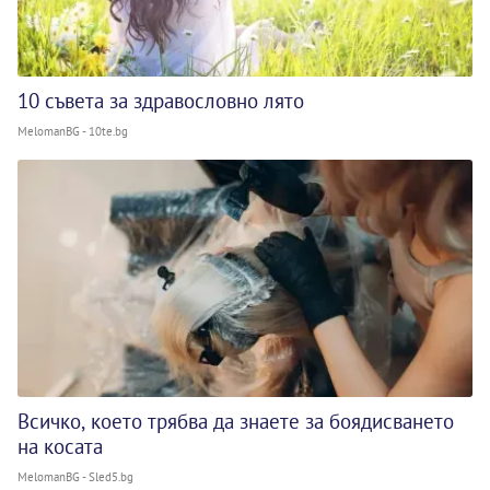
10 съвета за здравословно лято
MelomanBG - 10te.bg
Всичко, което трябва да знаете за боядисването
на косата
MelomanBG - Sled5.bg