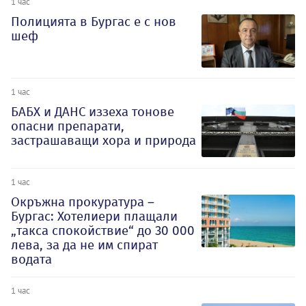
1 час
Полицията в Бургас е с нов
шеф
1 час
БАБХ и ДАНС иззеха тонове
опасни препарати,
застрашаващи хора и природа
1 час
Окръжна прокуратура –
Бургас: Хотелиери плащали
„такса спокойствие“ до 30 000
лева, за да не им спират
водата
1 час