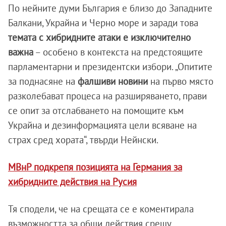
По нейните думи България е близо до Западните
Балкани, Украйна и Черно море и заради това
темата с хибридните атаки е изключително
важна
– особено в контекста на предстоящите
парламентарни и президентски избори. „Опитите
за поднасяне на
фалшиви новини
на първо място
разколебават процеса на разширяването, прави
се опит за отслабването на помощите към
Украйна и дезинформацията цели всяване на
страх сред хората“, твърди Нейнски.
МВнР подкрепя позицията на Германия за
хибридните действия на Русия
Тя сподели, че на срещата се е коментирала
възможността за общи действия срещу