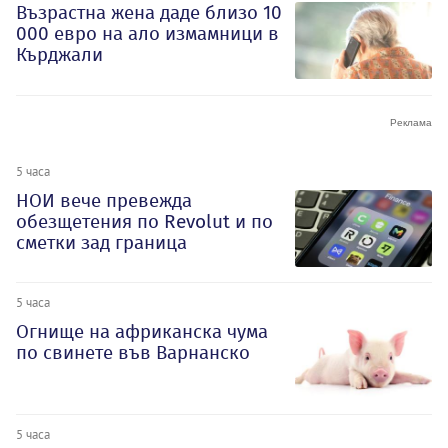
Възрастна жена даде близо 10
000 евро на ало измамници в
Кърджали
5 часа
НОИ вече превежда
обезщетения по Revolut и по
сметки зад граница
5 часа
Огнище на африканска чума
по свинете във Варнанско
5 часа