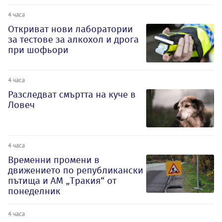
4 часа
Откриват нови лаборатории
за тестове за алкохол и дрога
при шофьори
4 часа
Разследват смъртта на куче в
Ловеч
4 часа
Временни промени в
движението по републикански
пътища и АМ „Тракия“ от
понеделник
4 часа