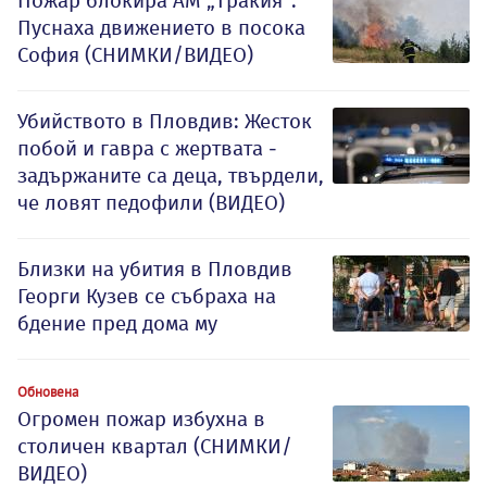
Пожар блокира АМ „Тракия“:
Пуснаха движението в посока
София (СНИМКИ/ВИДЕО)
Убийството в Пловдив: Жесток
побой и гавра с жертвата -
задържаните са деца, твърдели,
че ловят педофили (ВИДЕО)
Близки на убития в Пловдив
Георги Кузев се събраха на
бдение пред дома му
Обновена
Огромен пожар избухна в
столичен квартал (СНИМКИ/
ВИДЕО)