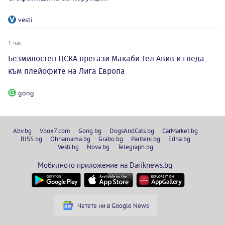
vesti
1 час
Безмилостен ЦСКА прегази Макаби Тел Авив и гледа
към плейофите на Лига Европа
gong
Abv.bg
Vbox7.com
Gong.bg
DogsAndCats.bg
CarMarket.bg
BISS.bg
Ohnamama.bg
Grabo.bg
Pariteni.bg
Edna.bg
Vesti.bg
Nova.bg
Telegraph.bg
Мобилното приложение на Dariknews.bg
Четете ни в Google News