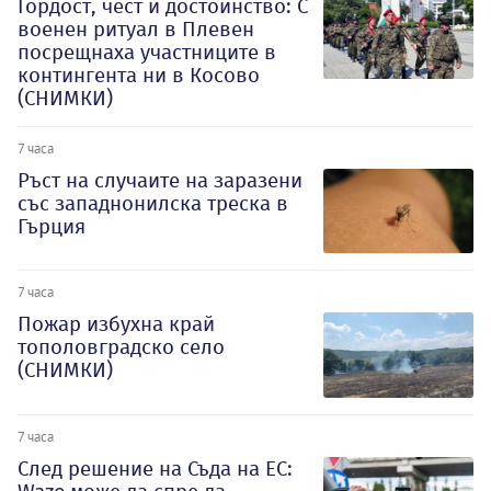
Гордост, чест и достойнство: С
военен ритуал в Плевен
посрещнаха участниците в
контингента ни в Косово
(СНИМКИ)
7 часа
Ръст на случаите на заразени
със западнонилска треска в
Гърция
7 часа
Пожар избухна край
тополовградско село
(СНИМКИ)
7 часа
След решение на Съда на ЕС: