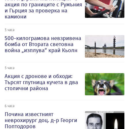
акция по границите с Румъния
и Гърция за проверка на
камиони
5 часа
500-килограмова невзривена
бомба от Втората световна
война „изплува“ край Кьолн
5 часа
Акция с дронове и обходи:
Търсят глутница кучета в два
столични района
6 часа
Почина известният
неврохирург доц. д-р Георги
Поптодоров