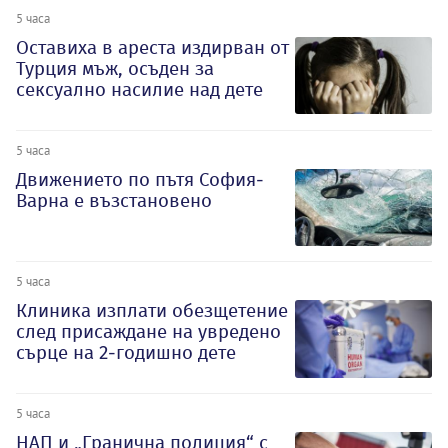
5 часа
Оставиха в ареста издирван от
Турция мъж, осъден за
сексуално насилие над дете
5 часа
Движението по пътя София-
Варна е възстановено
5 часа
Клиника изплати обезщетение
след присаждане на увредено
сърце на 2-годишно дете
5 часа
НАП и „Гранична полиция“ с