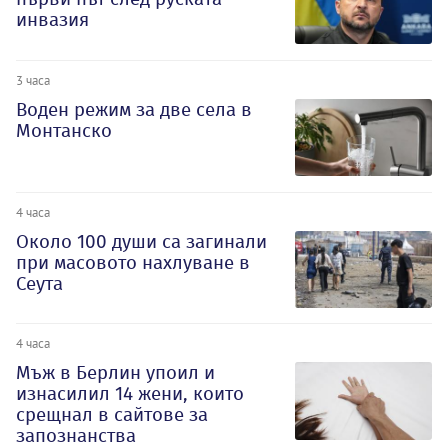
инвазия
3 часа
Воден режим за две села в
Монтанско
4 часа
Около 100 души са загинали
при масовото нахлуване в
Сеута
4 часа
Мъж в Берлин упоил и
изнасилил 14 жени, които
срещнал в сайтове за
запознанства