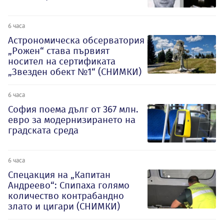
6 часа
Астрономическа обсерватория
„Рожен“ става първият
носител на сертификата
„Звезден обект №1“ (СНИМКИ)
6 часа
София поема дълг от 367 млн.
евро за модернизирането на
градската среда
6 часа
Спецакция на „Капитан
Андреево“: Спипаха голямо
количество контрабандно
злато и цигари (СНИМКИ)