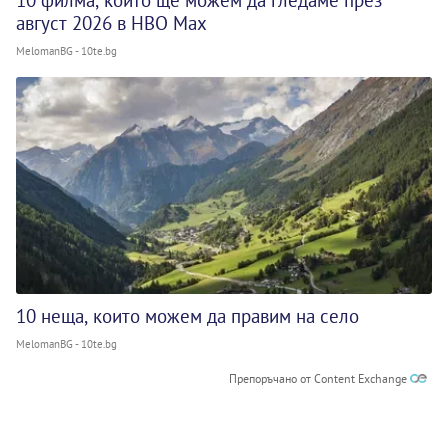
10 филма, които ще можем да гледаме през
август 2026 в HBO Max
MelomanBG - 10te.bg
10 неща, които можем да правим на село
MelomanBG - 10te.bg
Препоръчано от Content Exchange