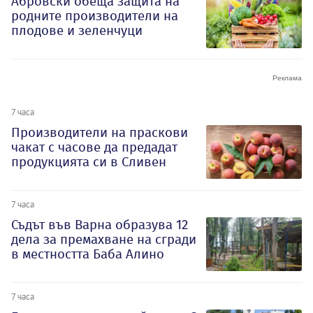
Абровски обеща защита на
родните производители на
плодове и зеленчуци
7 часа
Производители на праскови
чакат с часове да предадат
продукцията си в Сливен
7 часа
Съдът във Варна образува 12
дела за премахване на сгради
в местността Баба Алино
7 часа