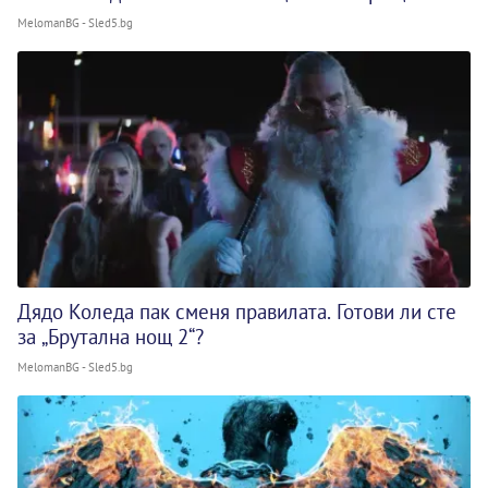
MelomanBG - Sled5.bg
Дядо Коледа пак сменя правилата. Готови ли сте
за „Брутална нощ 2“?
MelomanBG - Sled5.bg