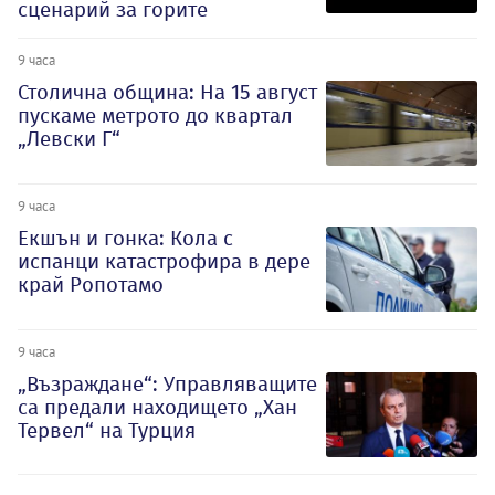
сценарий за горите
9 часа
Столична община: На 15 август
пускаме метрото до квартал
„Левски Г“
9 часа
Екшън и гонка: Кола с
испанци катастрофира в дере
край Ропотамо
9 часа
„Възраждане“: Управляващите
са предали находището „Хан
Тервел“ на Турция