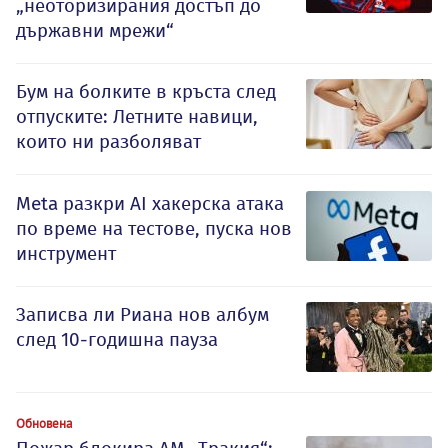
„неоторизирания достъп до
държавни мрежи“
Бум на болките в кръста след
отпуските: Летните навици,
които ни разболяват
Meta разкри AI хакерска атака
по време на тестове, пуска нов
инструмент
Записва ли Риана нов албум
след 10-годишна пауза
Обновена