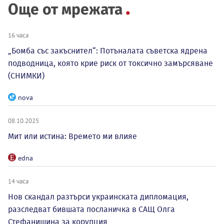
Още от мрежата
16 часа
„Бомба със закъснител“: Потъналата съветска ядрена
подводница, която крие риск от токсично замърсяване
(СНИМКИ)
nova
08.10.2025
Мит или истина: Времето ми влияе
edna
14 часа
Нов скандал разтърси украинската дипломация,
разследват бившата посланичка в САЩ Олга
Стефанишина за корупция