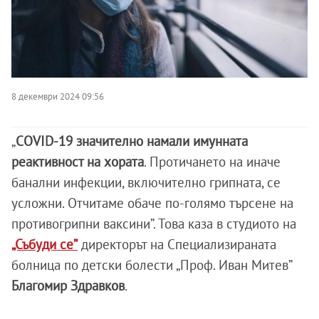
8 декември 2024 09:56
„
COVID-19 значително намали имунната
реактивност на хората
. Протичането на иначе
банални инфекции, включително грипната, се
усложни. Отчитаме обаче по-голямо търсене на
противогрипни ваксини”. Това каза в студиото на
„Събуди се”
директорът на Специализираната
болница по детски болести „Проф. Иван Митев”
Благомир Здравков
.