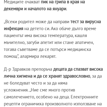
Медиците очакват
пик на грипа в края на
декември и началото на януари
.
„Всеки родител може да направи
тест за вирусна
инфекция
на детето си. Ако обаче дълго време
пациентът има висока температура, кашля
мъчително, загуби апетит или стане апатичен,
тогава съветваме да се потърси медицинска
помощ”, алармира лекарят.
Д-р Здравков препоръча
децата да спазват висока
лична хигиена и да се хранят здравословно
, за да
не боледуват често и за да няма
усложнения. „Ние сме много против
самолечението, особено на деца. Електронните
рецепти ограничиха произволното използване на