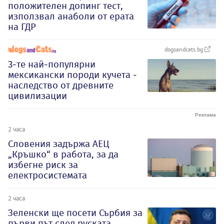
положителен допинг тест,
използвал анаболи от ерата
на ГДР
dogsandcats.bg
3-те най-популярни
мексикански породи кучета -
наследство от древните
цивилизации
2 часа
Словения задържа АЕЦ
„Кръшко“ в работа, за да
избегне риск за
електросистемата
2 часа
Зеленски ще посети Сърбия за
първи път след руската