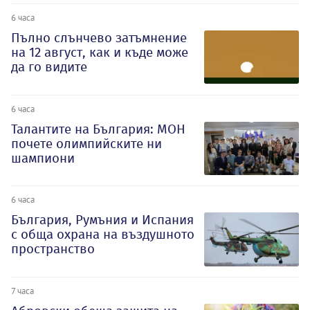
6 часа
Пълно слънчево затъмнение
на 12 август, как и къде може
да го видите
6 часа
Талантите на България: МОН
почете олимпийските ни
шампиони
6 часа
България, Румъния и Испания
с обща охрана на въздушното
пространство
7 часа