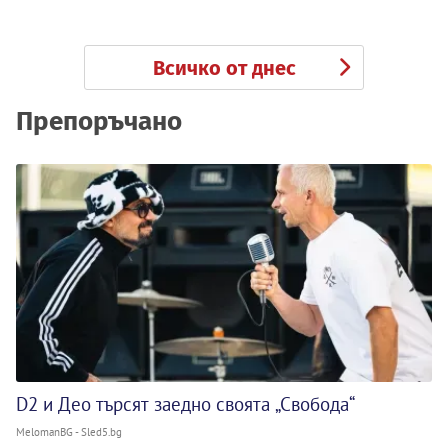
Всичко от днес
Препоръчано
D2 и Део търсят заедно своята „Свобода“
MelomanBG - Sled5.bg