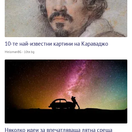
10-те най-известни картини на Караваджо
MelomanBG - 10te.bg
Няколко идеи за впечатляваща лятна среща