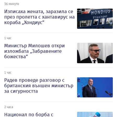
36 минути
Изписаха жената, заразила се
през пролетта с хантавирус на
кораба „Хондиус“
1 час
Министър Милошев откри
изложбата „Забравените
божества“
1 час
Радев проведе разговор с
британския външен министър
за сигурността
2 часа
Национал по борба с