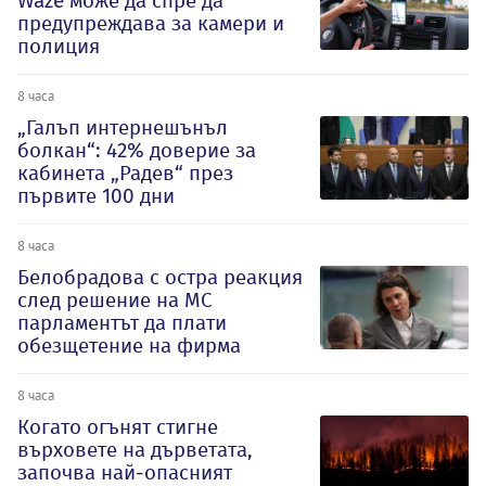
Waze може да спре да
предупреждава за камери и
полиция
8 часа
„Галъп интернешънъл
болкан“: 42% доверие за
кабинета „Радев“ през
първите 100 дни
8 часа
Белобрадова с остра реакция
след решение на МС
парламентът да плати
обезщетение на фирма
8 часа
Когато огънят стигне
върховете на дърветата,
започва най-опасният