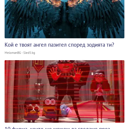
Кой е твоят ангел пазител според зодията ти?
MelomanBG - Sled5.bg