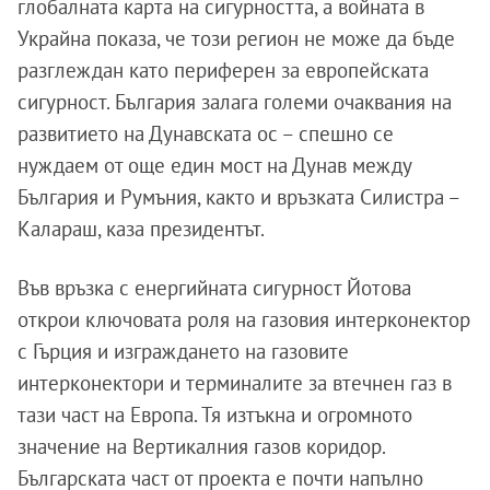
глобалната карта на сигурността, а войната в
Украйна показа, че този регион не може да бъде
разглеждан като периферен за европейската
сигурност. България залага големи очаквания на
развитието на Дунавската ос – спешно се
нуждаем от още един мост на Дунав между
България и Румъния, както и връзката Силистра –
Калараш, каза президентът.
Във връзка с енергийната сигурност Йотова
открои ключовата роля на газовия интерконектор
с Гърция и изграждането на газовите
интерконектори и терминалите за втечнен газ в
тази част на Европа. Тя изтъкна и огромното
значение на Вертикалния газов коридор.
Българската част от проекта е почти напълно