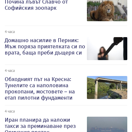
Почина лъвът Славчо от
Софийския зоопарк
4 часа
Домашно насилие в Перник:
Мъж поряза приятелката си по
врата, баща преби дъщеря си
4 часа
Обходният път на Кресна:
Тунелите са наполовина
прокопани, мостовете – на
етап пилотни фундаменти
4 часа
Иран планира да наложи
такси за преминаване през