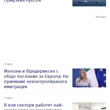
Ормузкия проток
4 часа
Мелони и Фредериксен с
общо послание за Европа: Не
приемаме неконтролираната
имиграция
5 часа
В кои сектори работят най-