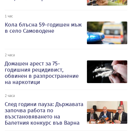
1 час
Кола блъсна 59-годишен мъж
в село Самоводене
2 часа
Домашен арест за 75-
годишния рецидивист,
обвинен в разпространение
на наркотици
2 часа
След години пауза: Държавата
започва работа по
възстановяването на
Балетния конкурс във Варна