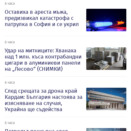
6 часа
Оставиха в ареста мъжа,
предизвикал катастрофа с
патрулка в София и се укрил
6 часа
Удар на митниците: Хванаха
над 1 млн. къса контрабандни
цигари в алуминиеви панели
на „Лесово“ (СНИМКИ)
6 часа
След срещата за дрона край
Кардам: България настоява за
изясняване на случая,
Украйна ще съдейства
6 часа