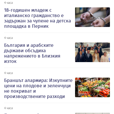
4 часа
18-годишен младеж с
италианско гражданство е
задържан за чупене на детска
площадка в Перник
4 часа
България и арабските
държави обсъдиха
напрежението в Близкия
изток
4 часа
Браншът алармира: Изкупните
цени на плодове и зеленчуци
не покриват и
производствените разходи
4 часа