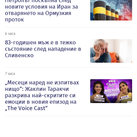
Петролът поскъпна след
новите условия на Иран за
отварянето на Ормузкия
проток
6 часа
83-годишен мъж е в тежко
състояние след нападение в
Сливенско
7 часа
„Месеци наред не изпитвах
нищо“: Жаклин Таракчи
разкрива най-скритите си
емоции в новия епизод на
„The Voice Cast“