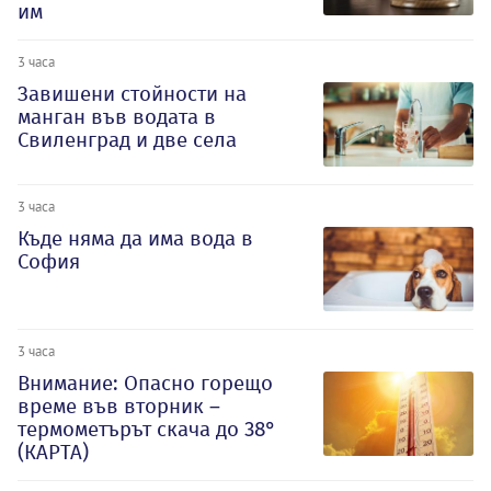
им
3 часа
Завишени стойности на
манган във водата в
Свиленград и две села
3 часа
Къде няма да има вода в
София
3 часа
Внимание: Опасно горещо
време във вторник –
термометърът скача до 38°
(КАРТА)