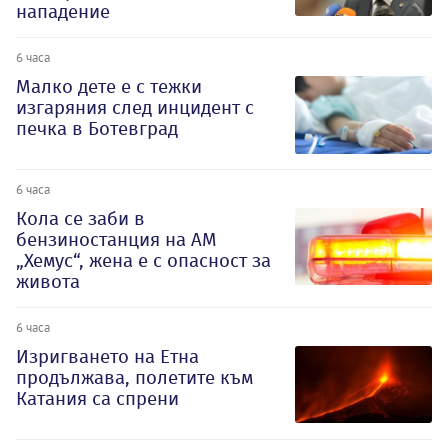
нападение
6 часа
Малко дете е с тежки
изгаряния след инцидент с
печка в Ботевград
6 часа
Кола се заби в
бензиностанция на АМ
„Хемус“, жена е с опасност за
живота
6 часа
Изригването на Етна
продължава, полетите към
Катания са спрени