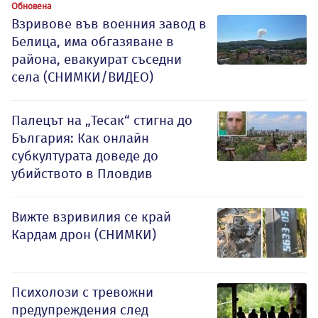
Обновена
Взривове във военния завод в
Белица, има обгазяване в
района, евакуират съседни
села (СНИМКИ/ВИДЕО)
Палецът на „Тесак“ стигна до
България: Как онлайн
субкултурата доведе до
убийството в Пловдив
Вижте взривилия се край
Кардам дрон (СНИМКИ)
Психолози с тревожни
предупреждения след