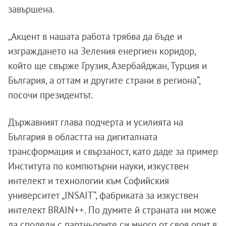
завършена.
„Акцент в нашата работа трябва да бъде и
изграждането на Зеления енергиен коридор,
който ще свърже Грузия, Азербайджан, Турция и
България, а оттам и другите страни в региона“,
посочи президентът.
Държавният глава подчерта и усилията на
България в областта на дигиталната
трансформация и свързаност, като даде за пример
Института по компютърни науки, изкуствен
интелект и технологии към Софийския
университет „INSAIT“, фабриката за изкуствен
интелект BRAIN++. По думите й страната ни може
да сподели с партньорите си много от своя опит в