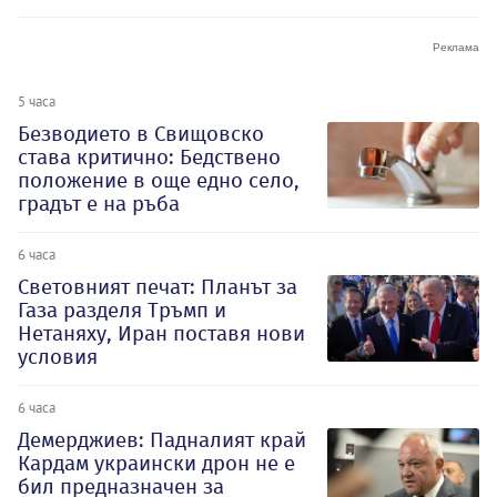
5 часа
Безводието в Свищовско
става критично: Бедствено
положение в още едно село,
градът е на ръба
6 часа
Световният печат: Планът за
Газа разделя Тръмп и
Нетаняху, Иран поставя нови
условия
6 часа
Демерджиев: Падналият край
Кардам украински дрон не е
бил предназначен за