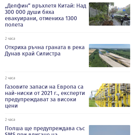
„Делфин“ връхлетя Китай: Над
300 000 души бяха
евакуирани, отмениха 1300
полета
2 часа
Откриха ръчна граната в река
Дунав край Силистра
2 часа
Газовите запаси на Европа са
най-ниски от 2021 г., експерти
предупреждават за високи
цени
2 часа
Полша ще предупреждава със
SMS при вдигане на