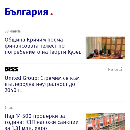
България
28 минути
Община Кричим поема
финансовата тежест по
погребението на Георги Кузев
biss.bg
United Group: Стремим се към
въглеродна неутралност до
2040 г.
1 час
Над 14 500 проверки за
година: КЗП наложи санкции
за 1,31 млн. евро