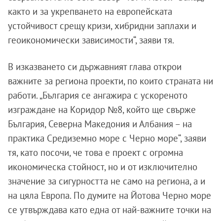
както и за укрепването на европейската
устойчивост срещу кризи, хибридни заплахи и
геоикономически зависимости“, заяви тя.
В изказването си държавният глава открои
важните за региона проекти, по които страната ни
работи. „България се ангажира с ускореното
изграждане на Коридор №8, който ще свърже
България, Северна Македония и Албания – на
практика Средиземно море с Черно море“, заяви
тя, като посочи, че това е проект с огромна
икономическа стойност, но и от изключително
значение за сигурността не само на региона, а и
на цяла Европа. По думите на Йотова Черно море
се утвърждава като една от най-важните точки на