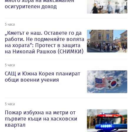
много хора на максимален
осигурителен доход
5 часа
„Кметът е наш. Оставете го да
работи. Не подменяйте волята
на хората“: Протест в защита
на Николай Рашков (СНИМКИ)
5 часа
САЩ и Южна Корея планират
общи военни учения
5 часа
Пожар избухна на метри от
първите къщи на хасковски
квартал