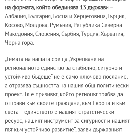
на формата, който обединява 13 държав
и –
Албания, България, Босна и Херцеговина, Гърция,
Косово, Молдова, Румъния, Република Северна
Македония, Словения, Сърбия, Турция, Хърватия,
Черна гора.
„Темата на нашата среща „Укрепване на
регионалното единство за стабилно, сигурно и
устойчиво бъдеще“ не е само ключово послание,
а отразява същността на нашия общ политически
проект. Тя е призивът, който регионът трябва да
отправи към своите граждани, към Европа и към
света – единството е нашият стратегически
ресурс, нашият инструмент за сигурност и нашият
път към устойчиво развитие“, заяви държавният