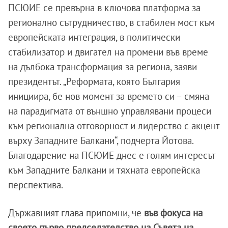
ПСЮИЕ се превърна в ключова платформа за
регионално сътрудничество, в стабилен мост към
европейската интеграция, в политически
стабилизатор и двигател на промени във време
на дълбока трансформация за региона, заяви
президентът. „Реформата, която България
инициира, бе нов момент за времето си – смяна
на парадигмата от външно управлявани процеси
към регионална отговорност и лидерство с акцент
върху Западните Балкани“, подчерта Йотова.
Благодарение на ПСЮИЕ днес е голям интересът
към Западните Балкани и тяхната европейска
перспектива.
Държавният глава припомни, че
във фокуса на
своето първо председателство на Съвета на