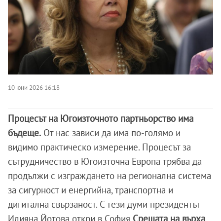
10 юни 2026 16:18
Процесът на Югоизточното партньорство има
бъдеще.
От нас зависи да има по-голямо и
видимо практическо измерение. Процесът за
сътрудничество в Югоизточна Европа трябва да
продължи с изграждането на регионална система
за сигурност и енергийна, транспортна и
дигитална свързаност. С тези думи президентът
Илияна Йотова откри в София
Срещата на върха