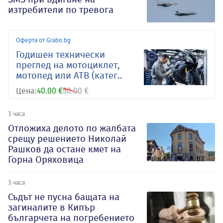
изтребители по тревога
Оферта от Grabo.bg
Годишен технически
преглед на мотоциклет,
мотопед или АТВ (катег..
Цена:
40.00 €
50.00 €
3 часа
Отложиха делото по жалбата
срещу решението Николай
Рашков да остане кмет на
Горна Оряховица
3 часа
Съдът не пусна бащата на
загиналите в Кипър
българчета на погребението