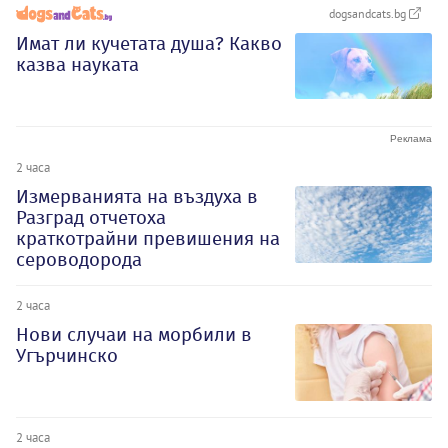
dogsandcats.bg
Имат ли кучетата душа? Какво
казва науката
2 часа
Измерванията на въздуха в
Разград отчетоха
краткотрайни превишения на
сероводорода
2 часа
Нови случаи на морбили в
Угърчинско
2 часа