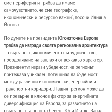
сме периферия и трябва да имаме
самочувствието, че сме географски,
икономически и ресурсно важни“, посочи Илияна
Йотова.
По думите на президента
Югоизточна Европа
трябва да изгради своята регионална архитектура
– свързаност, икономическо сътрудничество,
преодоляване на заплахи от всякакъв характер.
Президентът изрази убеденост, че регионът
притежава уникален потенциал да бъде мост
между различни икономически, енергийни и
транспортни коридори. „Нашият регион може да
се превърне в ключов фактор за енергийната
диверсификация на Европа, за развитието на
свързаността по оста Север–Юг и Изток–Запад,