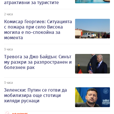
атрактивни за туристите
2 часа
Комисар Георгиев: Ситуацията
с пожара при село Висока
могила е по-спокойна за
момента
3 часа
Тревога за Джо Байдън: Синът
му разкри за разпространен и
болезнен рак
3 часа
Зеленски: Путин се готви да
мобилизира още стотици
хиляди руснаци