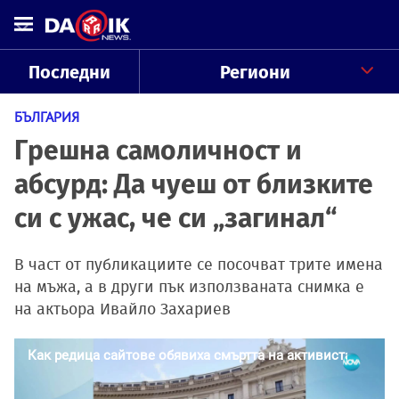
Последни
Региони
БЪЛГАРИЯ
Грешна самоличност и
абсурд: Да чуеш от близките
си с ужас, че си „загинал“
В част от публикациите се посочват трите имена
на мъжа, а в други пък използваната снимка е
на актьора Ивайло Захариев