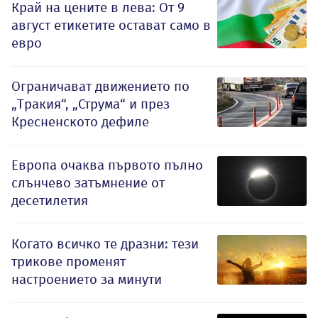
Край на цените в лева: От 9
август етикетите остават само в
евро
Ограничават движението по
„Тракия“, „Струма“ и през
Кресненското дефиле
Европа очаква първото пълно
слънчево затъмнение от
десетилетия
Когато всичко те дразни: тези
трикове променят
настроението за минути