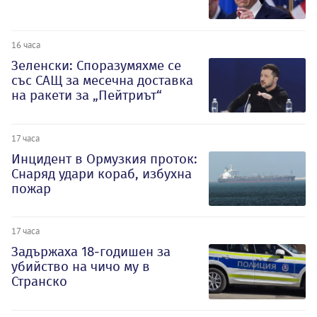
16 часа
Зеленски: Споразумяхме се
със САЩ за месечна доставка
на ракети за „Пейтриът“
17 часа
Инцидент в Ормузкия проток:
Снаряд удари кораб, избухна
пожар
17 часа
Задържаха 18-годишен за
убийство на чичо му в
Странско