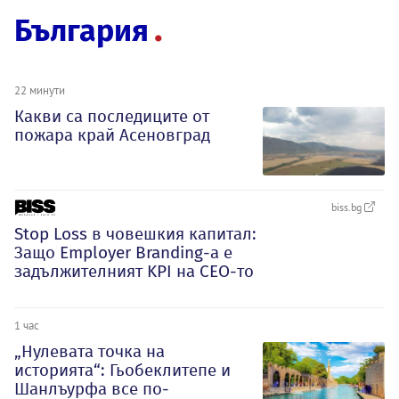
България
22 минути
Какви са последиците от
пожара край Асеновград
biss.bg
Stop Loss в човешкия капитал:
Защо Employer Branding-а е
задължителният KPI на CEO-то
1 час
„Нулевата точка на
историята“: Гьобеклитепе и
Шанлъурфа все по-