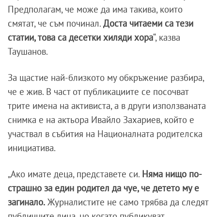
Предполагам, че може да има такива, които
смятат, че съм починал.
Доста читаеми са тези
статии, това са десетки хиляди хора
“, казва
Таушанов.
За щастие най-близкото му обкръжение разбира,
че е жив. В част от публикациите се посочват
трите имена на активиста, а в други използваната
снимка е на актьора Ивайло Захариев, който е
участвал в събития на Националната родителска
инициатива.
„Ако имате деца, представете си.
Няма нищо по-
страшно за един родител да чуе, че детето му е
загинало.
Журналистите не само трябва да следят
публичните лица, но когато публикуват