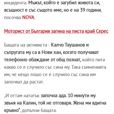
инцидента.
Мъжът, който е загубил живота си,
всъщност е със същото име, но е на 39 години
,
посочва
NOVA
.
Моторист от България загина на писта край Серес
Бащата на активиста -
Калчо Таушанов и
съпругата му са в Нови хан, когато получават
телефонно обаждане от общ познат,
който пита
какво се е случило със сина му. Така съмненията
им, че нещо лошо се е случило със сина им
започват да растат.
„И оттам нататък
започна ада. 10 минути му
звъня на Калин, той не отговаря. Жена ми вдигна
кръвно“
, допълни бащата.