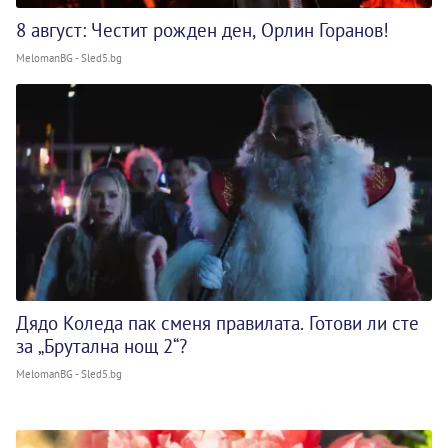
8 август: Честит рожден ден, Орлин Горанов!
MelomanBG - Sled5.bg
Дядо Коледа пак сменя правилата. Готови ли сте
за „Брутална нощ 2“?
MelomanBG - Sled5.bg