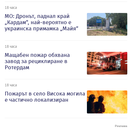
18 часа
МО: Дронът, паднал край
„Кардам“, най-вероятно е
украинска примамка „Майя“
18 часа
Мащабен пожар обхвана
завод за рециклиране в
Ротердам
18 часа
Пожарът в село Висока могила
е частично локализиран