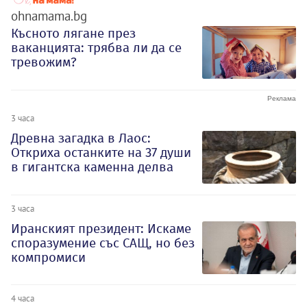
ohnamama.bg
Късното лягане през
ваканцията: трябва ли да се
тревожим?
3 часа
Древна загадка в Лаос:
Откриха останките на 37 души
в гигантска каменна делва
3 часа
Иранският президент: Искаме
споразумение със САЩ, но без
компромиси
4 часа