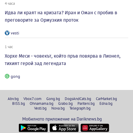
4 часа
Идва ли краят на кризата? Иран и Оман с пробив в
преговорите за Ормузкия проток
vesti
1 час
Хорхе Меси - човекът, който пръв повярва в Лионел,
тихият герой зад легендата
gong
Abv.bg
Vbox7.com
Gong.bg
DogsAndCats.bg
CarMarket.bg
BISS.bg
Ohnamama.bg
Grabo.bg
Pariteni.bg
Edna.bg
Vesti.bg
Nova.bg
Telegraph.bg
Мобилното приложение на Dariknews.bg