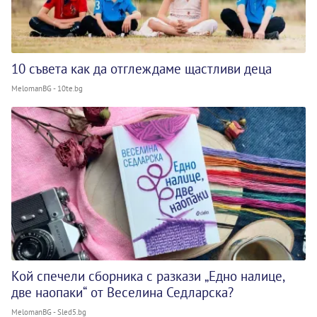
10 съвета как да отглеждаме щастливи деца
MelomanBG - 10te.bg
Кой спечели сборника с разкази „Едно налице,
две наопаки“ от Веселина Седларска?
MelomanBG - Sled5.bg