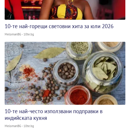
10-те най-горещи световни хита за юли 2026
MelomanBG - 10te.bg
10-те най-често използвани подправки в
индийската кухня
MelomanBG - 10te.bg