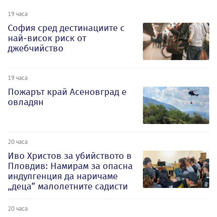
19 часа
София сред дестинациите с
най-висок риск от
джебчийство
19 часа
Пожарът край Асеновград е
овладян
20 часа
Иво Христов за убийството в
Пловдив: Намирам за опасна
индулгенция да наричаме
„деца” малолетните садисти
20 часа