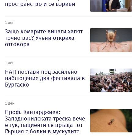
пространство и се взриви
1 ден
Защо комарите винаги хапят
точно вас? Учени откриха
отговора
1 ден
НАП постави под засилено
наблюдение два фестивала в
Бургаско
1 ден
Проф. Кантарджиев:
Западнонилската треска вече
е тук, пациенти се връщат от
Гърция с болки в мускулите