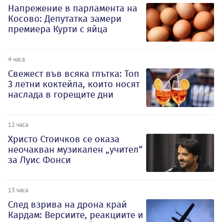
Напрежение в парламента на
Косово: Депутатка замери
премиера Курти с яйца
4 часа
Свежест във всяка глътка: Топ
3 летни коктейла, които носят
наслада в горещите дни
12 часа
Христо Стоичков се оказа
неочакван музикален „учител“
за Луис Фонси
13 часа
След взрива на дрона край
Кардам: Версиите, реакциите и