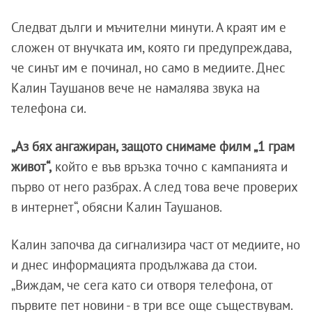
Следват дълги и мъчителни минути. А краят им е
сложен от внучката им, която ги предупреждава,
че синът им е починал, но само в медиите. Днес
Калин Таушанов вече не намалява звука на
телефона си.
„Аз бях ангажиран, защото снимаме филм „1 грам
живот“,
който е във връзка точно с кампанията и
първо от него разбрах. А след това вече проверих
в интернет“, обясни Калин Таушанов.
Калин започва да сигнализира част от медиите, но
и днес информацията продължава да стои.
„Виждам, че сега като си отворя телефона, от
първите пет новини - в три все още съществувам.