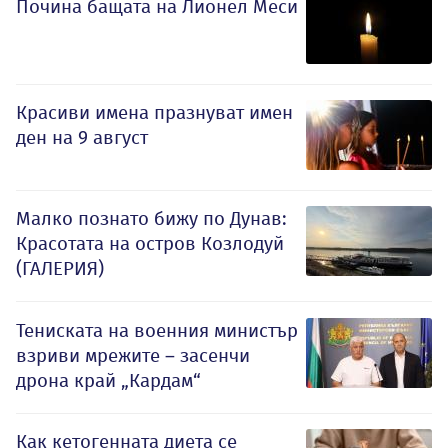
Почина бащата на Лионел Меси
Красиви имена празнуват имен
ден на 9 август
Малко познато бижу по Дунав:
Красотата на остров Козлодуй
(ГАЛЕРИЯ)
Тениската на военния министър
взриви мрежите – засенчи
дрона край „Кардам“
Как кетогенната диета се