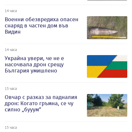
14 часа
Военни обезвредиха опасен
снаряд в частен дом във
Видин
14 часа
Украйна увери, че не е
насочвала дрон срещу
България умишлено
15 часа
Овчар с разказ за падналия
дрон: Когато гръмна, се чу
силно „бууум“
15 часа