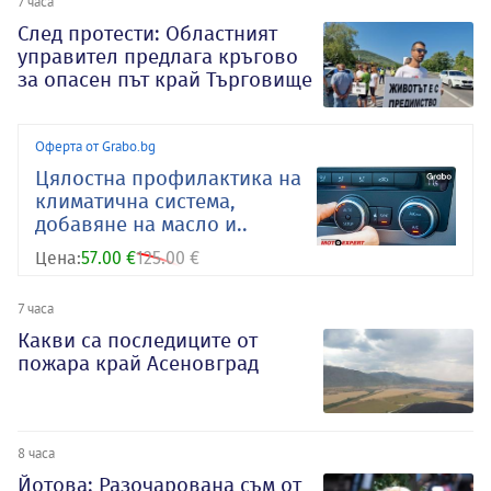
7 часа
След протести: Областният
управител предлага кръгово
за опасен път край Търговище
Оферта от Grabo.bg
Цялостна профилактика на
климатична система,
добавяне на масло и..
Цена:
57.00 €
125.00 €
7 часа
Какви са последиците от
пожара край Асеновград
8 часа
Йотова: Разочарована съм от