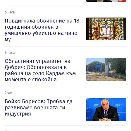
6 часа
Повдигнаха обвинение на 18-
годишния обвинен в
умишлено убийство на чичо
му
6 часа
Oбластният управител на
Добрич: Обстановката в
района на село Кардам към
момента е спокойна
7 часа
Бойко Борисов: Трябва да
развиваме военната си
индустрия