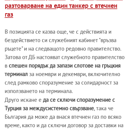
разтоварване на един танкер с втечнен
газ
В позицията се казва още, че с действията и
бездействието си служебният кабинет "връзва
ръцете" и на следващото редовно правителство.
Затова от ДБ настояват служебното правителство
в
спешен порядък да запази слотове на гръцкия
терминал
за ноември и декември, включително
след рамково споразумение за солидарност за
използването на терминала.
Друго искане е
да се сключи споразумение с
Турция за междусистемно свързване
, така че
България да може да внася втечнен газ по всяко
време, както и да сключи договор за доставки на