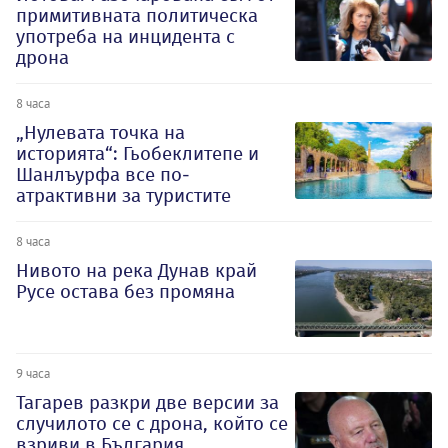
примитивната политическа
употреба на инцидента с
дрона
8 часа
„Нулевата точка на
историята“: Гьобеклитепе и
Шанлъурфа все по-
атрактивни за туристите
8 часа
Нивото на река Дунав край
Русе остава без промяна
9 часа
Тагарев разкри две версии за
случилото се с дрона, който се
взриви в България