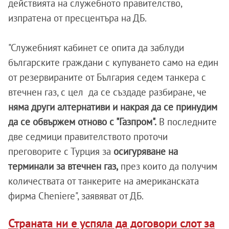
действията на служебното правителство,
изпратена от пресцентъра на ДБ.
"Служебният кабинет се опита да заблуди
българските граждани с купуването само на един
от резервираните от България седем танкера с
втечнен газ, с цел да се създаде разбиране, че
няма други алтернативи и накрая да се принудим
да се обвържем отново с "Газпром".
В последните
две седмици правителството проточи
преговорите с Турция за
осигуряване на
терминали за втечнен газ,
през които да получим
количествата от танкерите на американската
фирма Cheniere", заявяват от ДБ.
Страната ни е успяла да договори слот за