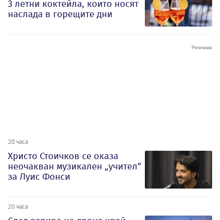
3 летни коктейла, които носят
наслада в горещите дни
20 часа
Христо Стоичков се оказа
неочакван музикален „учител“
за Луис Фонси
20 часа