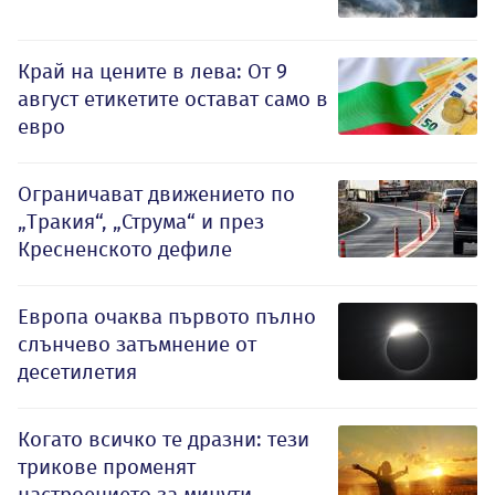
Край на цените в лева: От 9
август етикетите остават само в
евро
Ограничават движението по
„Тракия“, „Струма“ и през
Кресненското дефиле
Европа очаква първото пълно
слънчево затъмнение от
десетилетия
Когато всичко те дразни: тези
трикове променят
настроението за минути