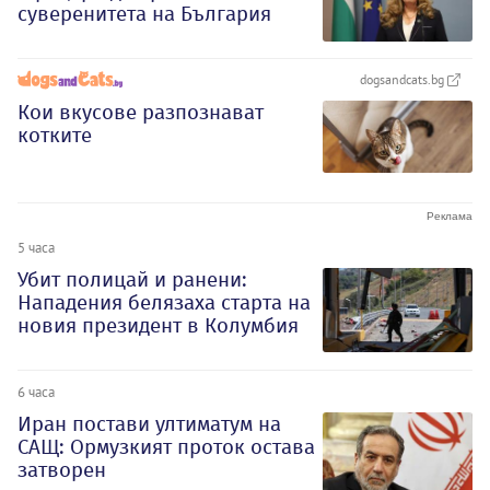
суверенитета на България
dogsandcats.bg
Кои вкусове разпознават
котките
5 часа
Убит полицай и ранени:
Нападения белязаха старта на
новия президент в Колумбия
6 часа
Иран постави ултиматум на
САЩ: Ормузкият проток остава
затворен