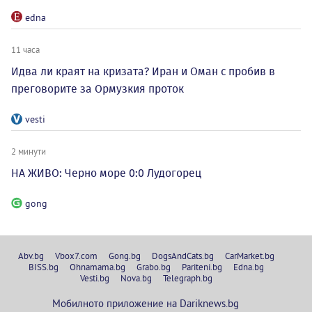
edna
11 часа
Идва ли краят на кризата? Иран и Оман с пробив в
преговорите за Ормузкия проток
vesti
2 минути
НА ЖИВО: Черно море 0:0 Лудогорец
gong
Abv.bg
Vbox7.com
Gong.bg
DogsAndCats.bg
CarMarket.bg
BISS.bg
Ohnamama.bg
Grabo.bg
Pariteni.bg
Edna.bg
Vesti.bg
Nova.bg
Telegraph.bg
Мобилното приложение на Dariknews.bg