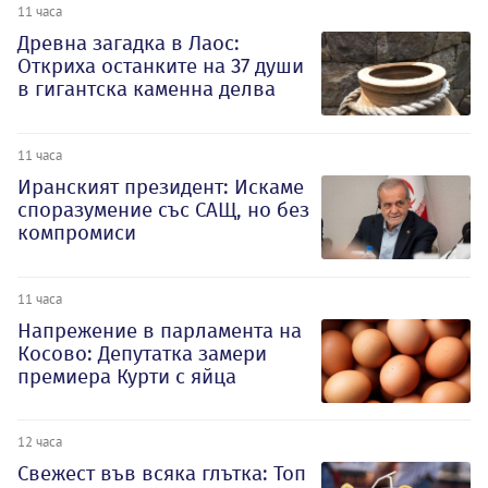
11 часа
Древна загадка в Лаос:
Откриха останките на 37 души
в гигантска каменна делва
11 часа
Иранският президент: Искаме
споразумение със САЩ, но без
компромиси
11 часа
Напрежение в парламента на
Косово: Депутатка замери
премиера Курти с яйца
12 часа
Свежест във всяка глътка: Топ