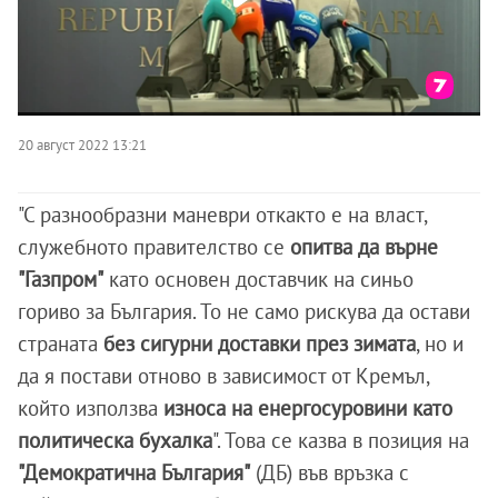
20 август 2022 13:21
"С разнообразни маневри откакто е на власт,
служебното правителство се
опитва да върне
"Газпром"
като основен доставчик на синьо
гориво за България. То не само рискува да остави
страната
без сигурни доставки през зимата
, но и
да я постави отново в зависимост от Кремъл,
който използва
износа на енергосуровини като
политическа бухалка
". Това се казва в позиция на
"Демократична България"
(ДБ) във връзка с