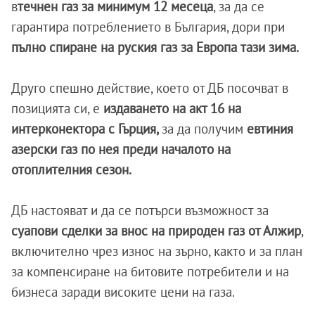
в
течнен газ за минимум 12 месеца
, за да се
гарантира потреблението в България, дори при
пълно спиране на руския газ за Европа тази зима.
Друго спешно действие, което от ДБ посочват в
позицията си, е
издаването на акт 16 на
интерконектора с Гърция,
за да получим
евтиния
азерски газ по нея преди началото на
отоплителния сезон.
ДБ настояват и да се потърси възможност за
суапови сделки за внос на природен газ от Алжир
,
включително чрез износ на зърно, както и за план
за компенсиране на битовите потребители и на
бизнеса заради високите цени на газа.