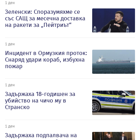
1 ден
Зеленски: Споразумяхме се
със САЩ за месечна доставка
на ракети за „Пейтриът“
1 ден
Инцидент в Ормузкия проток:
Снаряд удари кораб, избухна
пожар
1 ден
Задържаха 18-годишен за
убийство на чичо му в
Странско
1 ден
Задържаха подпалвача на