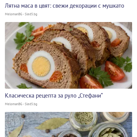
Лятна маса в цвят: свежи декорации с мушкато
MelomanBG - Sled5.bg
Класическа рецепта за руло „Стефани“
MelomanBG - Sled5.bg