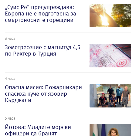
„Суис Ре“ предупреждава:
Европа не е подготвена за
смъртоносните горещини
3 часа
Земетресение с магнитуд 4,5
по Рихтер в Турция
4 часа
Опасна мисия: Пожарникари
спасиха куче от язовир
Кърджали
5 часа
Йотова: Младите морски
офицери да бранят