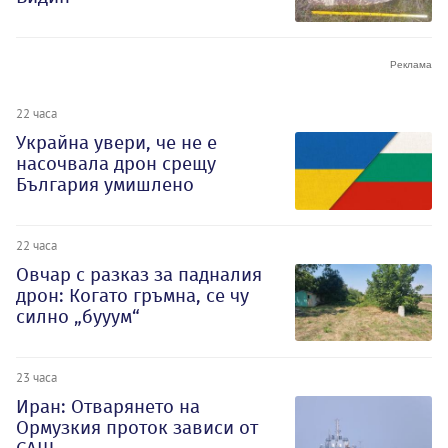
22 часа
Украйна увери, че не е
насочвала дрон срещу
България умишлено
22 часа
Овчар с разказ за падналия
дрон: Когато гръмна, се чу
силно „бууум“
23 часа
Иран: Отварянето на
Ормузкия проток зависи от