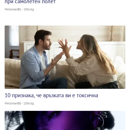
при самолетен полет
MelomanBG - 10te.bg
10 признака, че връзката ви е токсична
MelomanBG - 10te.bg