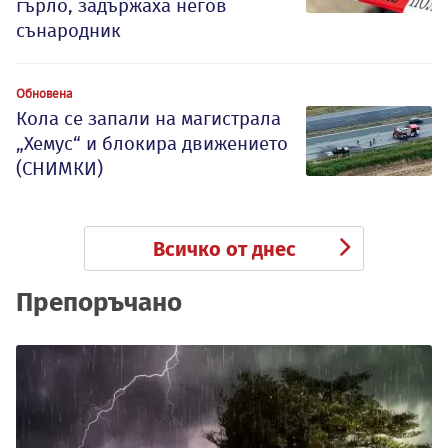
гърло, задържаха негов
сънародник
Обновена
Кола се запали на магистрала
„Хемус“ и блокира движението
(СНИМКИ)
Всичко от днес
Препоръчано