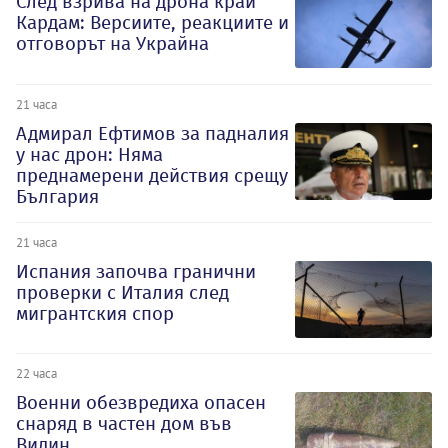
След взрива на дрона край
Кардам: Версиите, реакциите и
отговорът на Украйна
21 часа
Адмирал Ефтимов за падналия
у нас дрон: Няма
преднамерени действия срещу
България
21 часа
Испания започва гранични
проверки с Италия след
мигрантския спор
22 часа
Военни обезвредиха опасен
снаряд в частен дом във
Видин