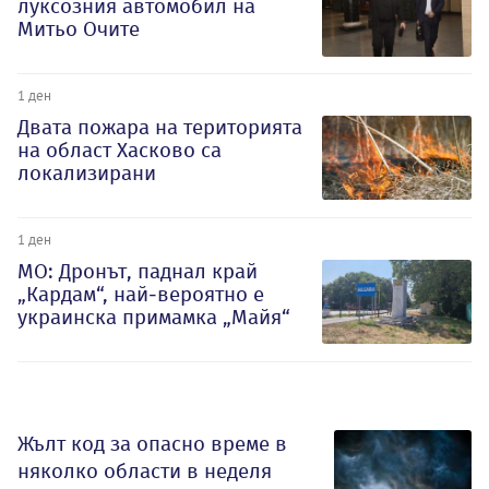
луксозния автомобил на
Митьо Очите
1 ден
Двата пожара на територията
на област Хасково са
локализирани
1 ден
МО: Дронът, паднал край
„Кардам“, най-вероятно е
украинска примамка „Майя“
Жълт код за опасно време в
няколко области в неделя