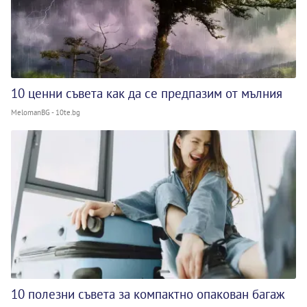
10 ценни съвета как да се предпазим от мълния
MelomanBG - 10te.bg
10 полезни съвета за компактно опакован багаж