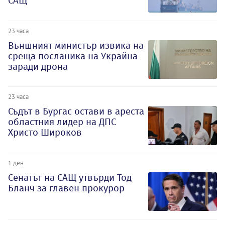
САЩ
23 часа
Външният министър извика на
среща посланика на Украйна
заради дрона
23 часа
Съдът в Бургас остави в ареста
областния лидер на ДПС
Христо Широков
1 ден
Сенатът на САЩ утвърди Тод
Бланч за главен прокурор