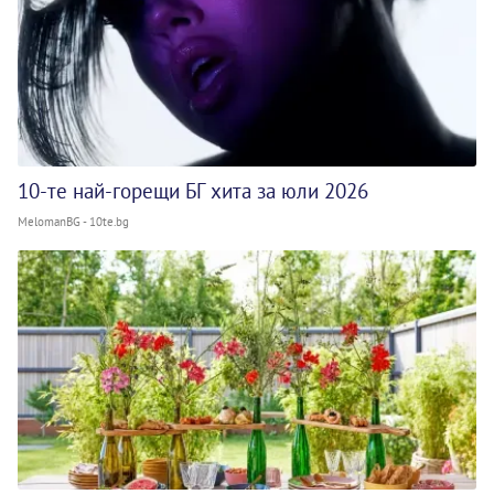
10-те най-горещи БГ хита за юли 2026
MelomanBG - 10te.bg