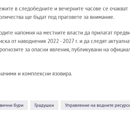
алежите в следобедните и вечерните часове се очакват
оличества ще бъдат под праговете за внимание.
одите напомня на местните власти да прилагат предв
ска от наводнения 2022 - 2027 г. и да следят актуална
огнозите за опасни явления, публикувани на официа
начими и комплексни язовира.
евични бури
Градушки
Управление на водните ресурс