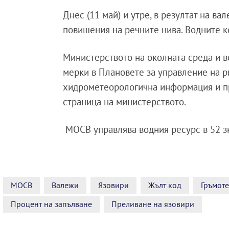
Днес (11 май) и утре, в резултат на в
повишения на речните нива. Водните к
Министерството на околната среда и в
мерки в Плановете за управление на ри
хидрометеорологична информация и пр
страница на министерството.
МОСВ управлява водния ресурс в 52 з
МОСВ
Валежи
Язовири
Жълт код
Гръмот
Процент на запълване
Преливане на язовири