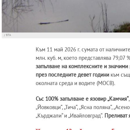
/ БТА
Към 11 май 2026 г. сумата от налични
млн. куб. м, което представлява 79,07
запълване на комплексните и значими 
през последните девет години
към същ
околната среда и водите (МОСВ).
Със 100% запълване е язовир „Камчия“
„Йовковци“, „Тича“, „Ясна поляна“, „Асено
„Кърджали“ и „Ивайловград“.
Преливат я