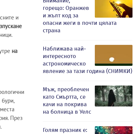
Внимание,
горещо: Оранжев
и жълт код за
сните и
опасни жеги в почти цялата
изпускане
страна
ници.
Наближава най-
 утре
на
интересното
астрономическо
явление за тази година (СНИМКИ)
Мъж, преоблечен
орологични
като Смъртта, се
 бури,
качи на покрива
 места
на болница в Уелс
рия. През
.
Голям празник е: