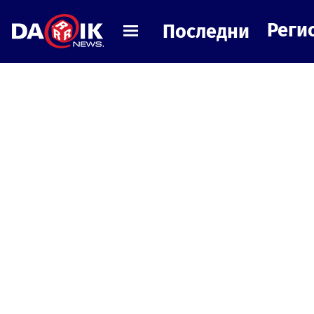
Реги
Последни