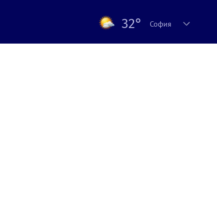
32°
София