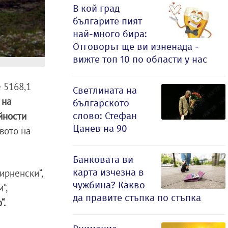
В кой град
българите пият
най-много бира:
Отговорът ще ви изненада -
вижте топ 10 по области у нас
 5168,1
Светлината на
 на
българското
слово: Стефан
йности
Цанев на 90
вото на
Банковата ви
карта изчезна в
мирненски“,
чужбина? Какво
“,
да правите стъпка по стъпка
“.