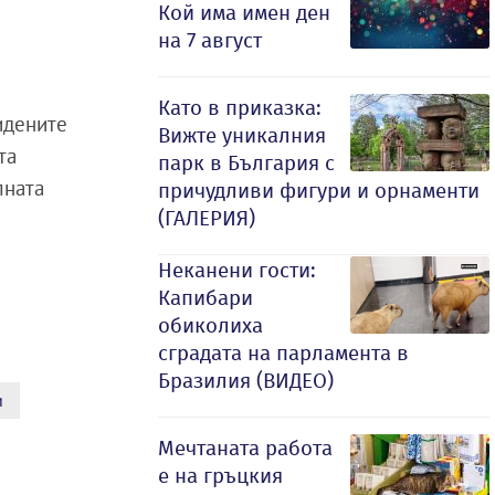
Кой има имен ден
на 7 август
Като в приказка:
идените
Вижте уникалния
та
парк в България с
лната
причудливи фигури и орнаменти
(ГАЛЕРИЯ)
Неканени гости:
Капибари
обиколиха
сградата на парламента в
Бразилия (ВИДЕО)
и
Мечтаната работа
е на гръцкия