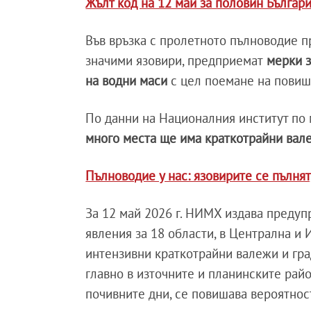
Жълт код на 12 май за половин Българ
Във връзка с пролетното пълноводие 
значими язовири, предприемат
мерки з
на водни маси
с цел поемане на повиш
По данни на Националния институт по
много места ще има краткотрайни вале
Пълноводие у нас: язовирите се пълнят,
За 12 май 2026 г. НИМХ издава предуп
явления за 18 области, в Централна и 
интензивни краткотрайни валежи и гра
главно в източните и планинските райо
почивните дни, се повишава вероятнос