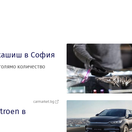
 хашиш в София
голямо количество
carmarket.bg
troеn в