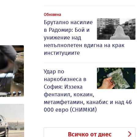
Обновена
Брутално насилие
в Радомир: Бой и
унижение над
непълнолетен вдигна на крак
институциите
Удар по
наркобизнеса в
София: Иззеха
фентанил, кокаин,
метамфетамин, канабис и над 46
000 евро (СНИМКИ)
Всичко от днес