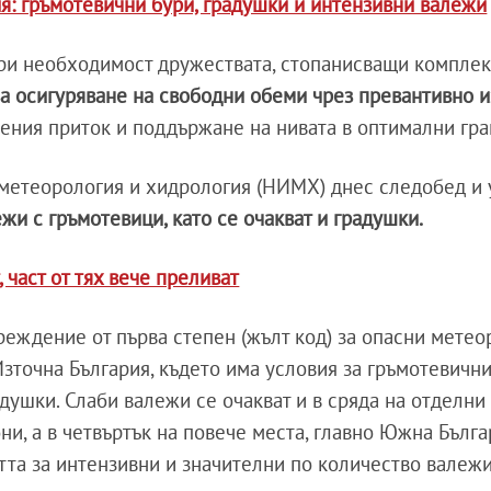
ия: гръмотевични бури, градушки и интензивни валежи
при необходимост дружествата, стопанисващи комплек
а осигуряване на свободни обеми чрез превантивно 
ения приток и поддържане на нивата в оптимални гра
 метеорология и хидрология (НИМХ) днес следобед и
жи с гръмотевици, като се очакват и градушки.
 част от тях вече преливат
реждение от първа степен (жълт код) за опасни мете
Източна България, където има условия за гръмотевични
душки. Слаби валежи се очакват и в сряда на отделни
ни, а в четвъртък на повече места, главно Южна Бълга
тта за интензивни и значителни по количество валежи