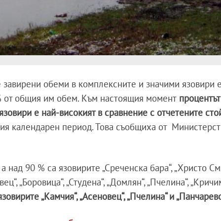
те завирени обеми в комплексните и значими язовири е
 % от общия им обем. Към настоящия момент
процентът
язовири е най-високият в сравнение с отчетените сто
ия календарен период. Това съобщиха от Министерст
, а над 90 % са язовирите „Среченска бара“, „Христо С
вец“, „Боровица“, „Студена“, „Домлян“, „Пчелина“, „Кричим
зовирите „Камчия“, „Асеновец“, „Пчелина“ и „Панчарево