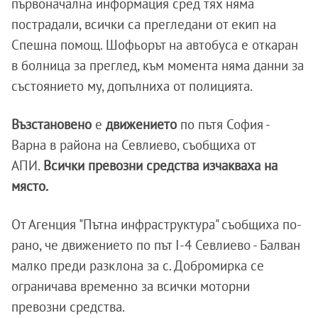
първоначална информация сред тях няма
пострадали, всички са прегледани от екип на
Спешна помощ. Шофьорът на автобуса е откаран
в болница за преглед, към момента няма данни за
състоянието му, допълниха от полицията.
Възстановено
е
движението
по пътя София -
Варна в района на Севлиево, съобщиха от
АПИ.
Всички превозни средства изчакваха на
място.
От Агенция "Пътна инфраструктура" съобщиха по-
рано, че движението по път I-4 Севлиево - Балван
малко преди разклона за с. Добромирка се
ограничава временно за всички моторни
превозни средства.