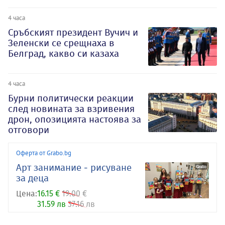
4 часа
Сръбският президент Вучич и
Зеленски се срещнаха в
Белград, какво си казаха
4 часа
Бурни политически реакции
след новината за взривения
дрон, опозицията настоява за
отговори
Оферта от Grabo.bg
Арт занимание - рисуване
за деца
Цена:
16.15 €
19.00 €
31.59 лв
37.16 лв