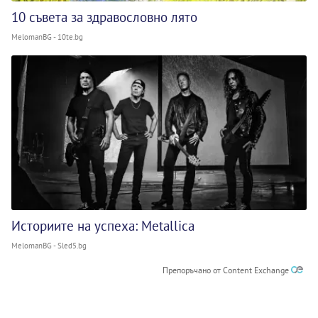
10 съвета за здравословно лято
MelomanBG - 10te.bg
Историите на успеха: Metallica
MelomanBG - Sled5.bg
Препоръчано от Content Exchange