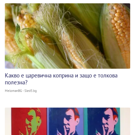
Какво е царевична коприна и защо е толкова
полезна?
MelomanBG - Sled5.bg