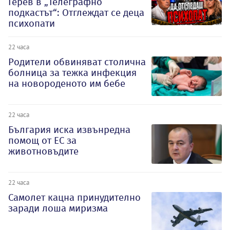
Герев в „Телеграфно
подкастът“: Отглеждат се деца
психопати
22 часа
Родители обвиняват столична
болница за тежка инфекция
на новороденото им бебе
22 часа
България иска извънредна
помощ от ЕС за
животновъдите
22 часа
Самолет кацна принудително
заради лоша миризма