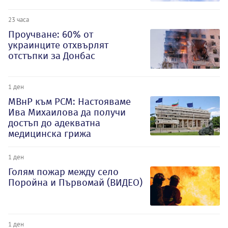
23 часа
Проучване: 60% от
украинците отхвърлят
отстъпки за Донбас
1 ден
МВнР към РСМ: Настояваме
Ива Михаилова да получи
достъп до адекватна
медицинска грижа
1 ден
Голям пожар между село
Поройна и Първомай (ВИДЕО)
1 ден