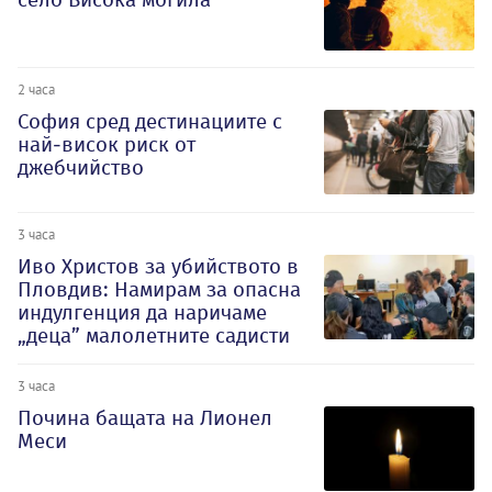
2 часа
София сред дестинациите с
най-висок риск от
джебчийство
3 часа
Иво Христов за убийството в
Пловдив: Намирам за опасна
индулгенция да наричаме
„деца” малолетните садисти
3 часа
Почина бащата на Лионел
Меси