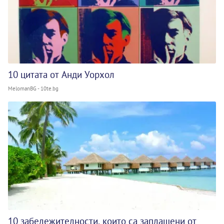
10 цитата от Анди Уорхол
MelomanBG - 10te.bg
10 забележителности, които са заплашени от