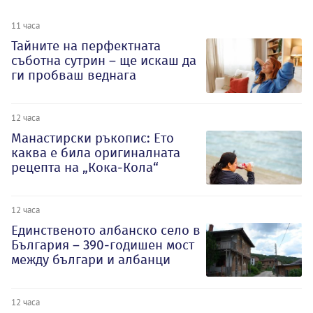
11 часа
Тайните на перфектната
съботна сутрин – ще искаш да
ги пробваш веднага
12 часа
Манастирски ръкопис: Ето
каква е била оригиналната
рецепта на „Кока-Кола“
12 часа
Единственото албанско село в
България – 390-годишен мост
между българи и албанци
12 часа