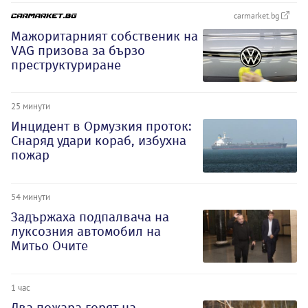
carmarket.bg
Мажоритарният собственик на
VAG призова за бързо
преструктуриране
25 минути
Инцидент в Ормузкия проток:
Снаряд удари кораб, избухна
пожар
54 минути
Задържаха подпалвача на
луксозния автомобил на
Митьо Очите
1 час
Два пожара горят на