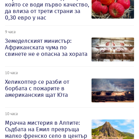
който се води първо качество,
да влиза от трети страни за
0,30 евро у нас
9 часа
Земеделският министър:
Африканската чума по
свинете не е опасна за хората
10 часа
Хеликоптер се разби от
борбата с пожарите в
американския щат Юта
10 часа
Мрачна мистерия в Алпите:
Съдбата на Емил превръща
малко френско село в център