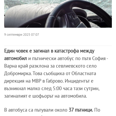
9 септември 2025 07:07
Един човек е загинал в катастрофа между
автомобил
и пътнически автобус по пътя София -
Варна край разклона за севлиевското село
Добромирка. Това съобщиха от Областната
дирекция на МВР в Габрово. Инцидентът е
възникнал малко след 5:00 часа тази сутрин,
загиналият е шофьорът на автомобила.
В автобуса са пътували около
37 пътници.
По