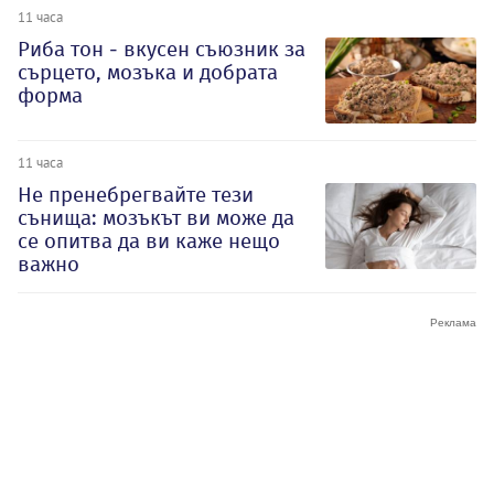
11 часа
Риба тон - вкусен съюзник за
сърцето, мозъка и добрата
форма
11 часа
Не пренебрегвайте тези
сънища: мозъкът ви може да
се опитва да ви каже нещо
важно