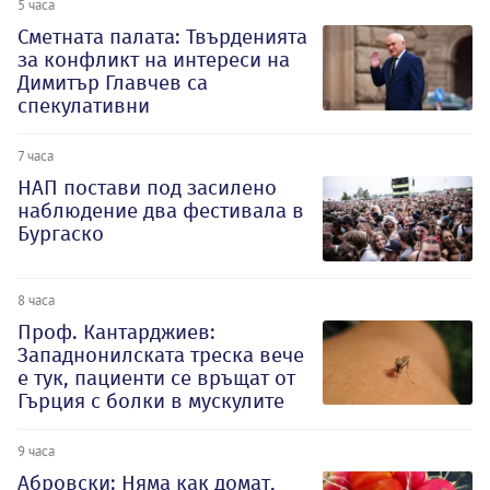
5 часа
Сметната палата: Твърденията
за конфликт на интереси на
Димитър Главчев са
спекулативни
7 часа
НАП постави под засилено
наблюдение два фестивала в
Бургаско
8 часа
Проф. Кантарджиев:
Западнонилската треска вече
е тук, пациенти се връщат от
Гърция с болки в мускулите
9 часа
Абровски: Няма как домат,