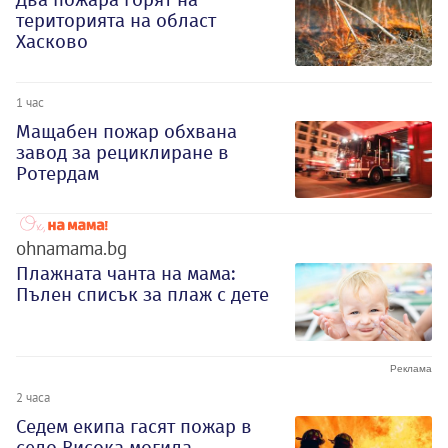
територията на област
Хасково
1 час
Мащабен пожар обхвана
завод за рециклиране в
Ротердам
ohnamama.bg
Плажната чанта на мама:
Пълен списък за плаж с дете
2 часа
Седем екипа гасят пожар в
село Висока могила