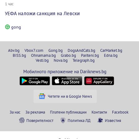
1 час
УЕФА наложи санкция на Левски
gong
Abv.bg
Vbox7.com
Gong.bg
DogsAndCats.bg
CarMarket.bg
BISS.bg
Ohnamama.bg
Grabo.bg
Pariteni.bg
Edna.bg
Vesti.bg
Nova.bg
Telegraph.bg
Мобилното приложение на Dariknews.bg
Четете ни в Google News
За нас
За реклама
Платени публикации
Контакти
Facebook
Поверителност
Политика ЛД
Известия