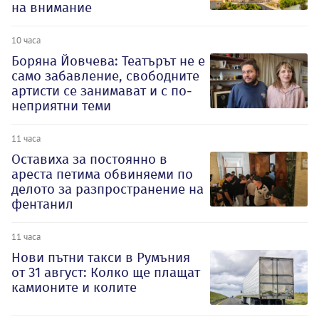
на внимание
10 часа
Боряна Йовчева: Театърът не е
само забавление, свободните
артисти се занимават и с по-
неприятни теми
11 часа
Оставиха за постоянно в
ареста петима обвиняеми по
делото за разпространение на
фентанил
11 часа
Нови пътни такси в Румъния
от 31 август: Колко ще плащат
камионите и колите