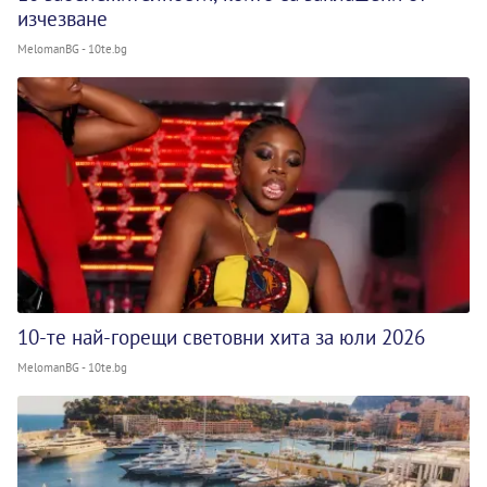
изчезване
MelomanBG - 10te.bg
10-те най-горещи световни хита за юли 2026
MelomanBG - 10te.bg