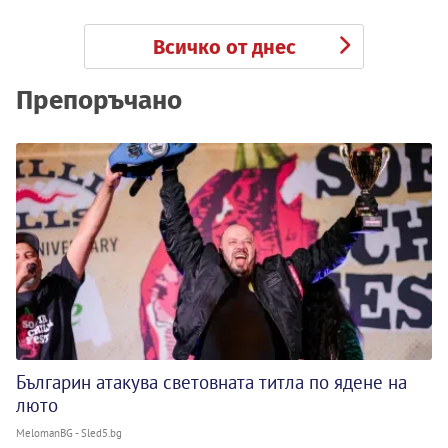
Всичко от днес
Препоръчано
Българин атакува световната титла по ядене на
люто
MelomanBG - Sled5.bg