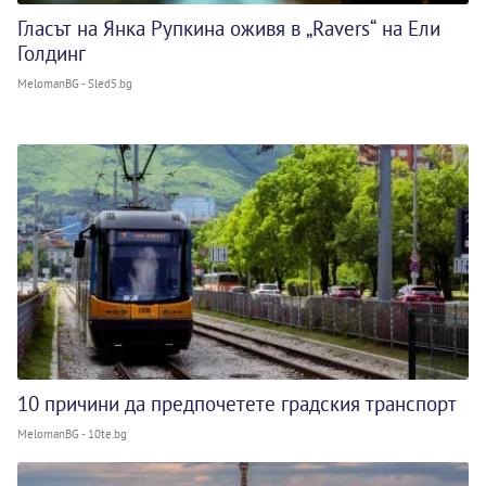
Гласът на Янка Рупкина оживя в „Ravers“ на Ели
Голдинг
MelomanBG - Sled5.bg
10 причини да предпочетете градския транспорт
MelomanBG - 10te.bg