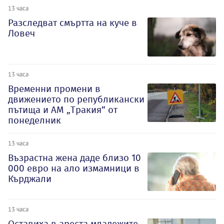
13 часа
Разследват смъртта на куче в
Ловеч
13 часа
Временни промени в
движението по републикански
пътища и АМ „Тракия“ от
понеделник
13 часа
Възрастна жена даде близо 10
000 евро на ало измамници в
Кърджали
13 часа
Оставиха в ареста младежите