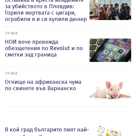
за убийството в Пловдив:
Горили жертвата с цигари,
ограбили я и си купили дюнер
14 часа
НОИ вече превежда
обезщетения по Revolut и по
сметки зад граница
14 часа
Огнище на африканска чума
по свинете във Варнанско
В кой град българите пият най-