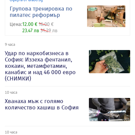
Групова тренировка по
пилатес реформър
Цена:
12.00 €
16.00 €
23.47 лв
31.29 лв
9 часа
Удар по наркобизнеса в
София: Иззеха фентанил,
кокаин, метамфетамин,
канабис и над 46 000 евро
(СНИМКИ)
10 часа
Хванаха мъж с голямо
количество хашиш в София
10 часа