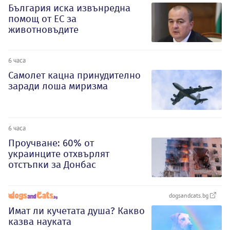
България иска извънредна
помощ от ЕС за
животновъдите
6 часа
Самолет кацна принудително
заради лоша миризма
6 часа
Проучване: 60% от
украинците отхвърлят
отстъпки за Донбас
dogsandcats.bg
Имат ли кучетата душа? Какво
казва науката