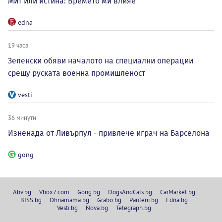
Мит или истина: Времето ми влияе
edna
19 часа
Зеленски обяви началото на специални операции
срещу руската военна промишленост
vesti
36 минути
Изненада от Ливърпул - привлече играч на Барселона
gong
Abv.bg
Vbox7.com
Gong.bg
DogsAndCats.bg
CarMarket.bg
BISS.bg
Ohnamama.bg
Grabo.bg
Pariteni.bg
Edna.bg
Vesti.bg
Nova.bg
Telegraph.bg