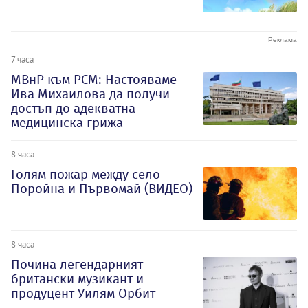
7 часа
МВнР към РСМ: Настояваме
Ива Михаилова да получи
достъп до адекватна
медицинска грижа
8 часа
Голям пожар между село
Поройна и Първомай (ВИДЕО)
8 часа
Почина легендарният
британски музикант и
продуцент Уилям Орбит