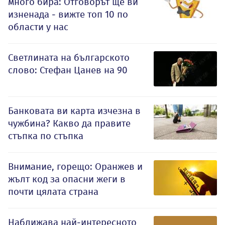
много бира: Отговорът ще ви
изненада - вижте топ 10 по
области у нас
Светлината на българското
слово: Стефан Цанев на 90
Банковата ви карта изчезна в
чужбина? Какво да правите
стъпка по стъпка
Внимание, горещо: Оранжев и
жълт код за опасни жеги в
почти цялата страна
Наближава най-интересното