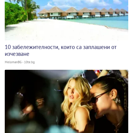
10 забележителности, които са заплашени от
изчезване
MelomanBG - 10te.bg