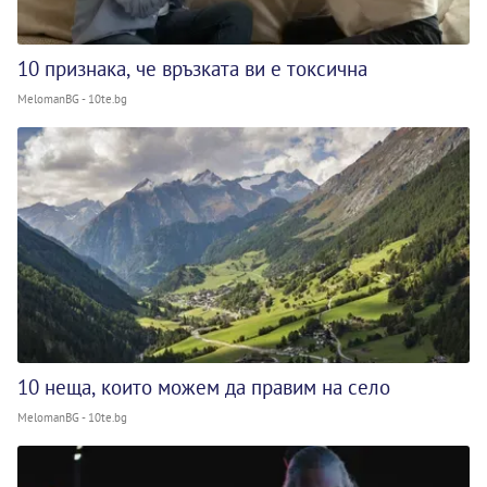
10 признака, че връзката ви е токсична
MelomanBG - 10te.bg
10 неща, които можем да правим на село
MelomanBG - 10te.bg