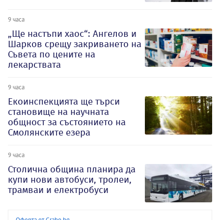
9 часа
„Ще настъпи хаос“: Ангелов и
Шарков срещу закриването на
Съвета по цените на
лекарствата
9 часа
Екоинспекцията ще търси
становище на научната
общност за състоянието на
Смолянските езера
9 часа
Столична община планира да
купи нови автобуси, тролеи,
трамваи и електробуси
Оферта от Grabo.bg