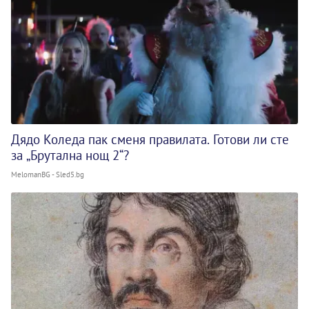
Дядо Коледа пак сменя правилата. Готови ли сте
за „Брутална нощ 2“?
MelomanBG - Sled5.bg