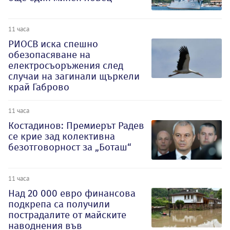
11 часа
РИОСВ иска спешно
обезопасяване на
електросъоръжения след
случаи на загинали щъркели
край Габрово
11 часа
Костадинов: Премиерът Радев
се крие зад колективна
безотговорност за „Боташ“
11 часа
Над 20 000 евро финансова
подкрепа са получили
пострадалите от майските
наводнения във