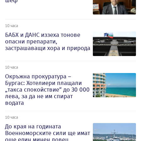
шеф
10 часа
БАБХ и ДАНС иззеха тонове
опасни препарати,
застрашаващи хора и природа
10 часа
Окръжна прокуратура –
Бургас: Хотелиери плащали
„такса спокойствие“ до 30 000
лева, за да не им спират
водата
10 часа
До края на годината
Военноморските сили ще имат
още един минен ловец