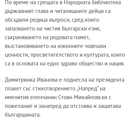
По време на срещата в Народната библиотека
държавният глава и читалищните дейци са
обсъдили редица въпроси, сред които
запазването на чистия български език,
съхраняването на родовата памет,
възстановяването на изконните човешки
ценности, просветителството и културата, които
са в основата на едно здраво общество и нация.
Димитринка Иванова е поднесла на президента
плакет със стихотворението „Напред” на
именития еленчанин Стоян Михайловски с
пожелание и занапред да отстоява и защитава
българщината.