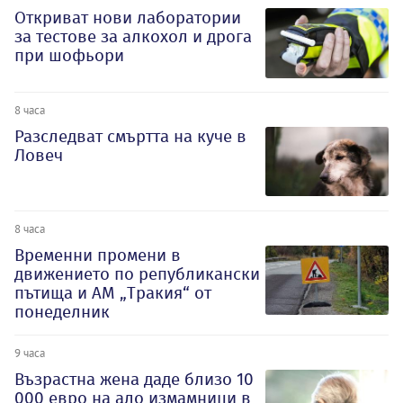
Откриват нови лаборатории
за тестове за алкохол и дрога
при шофьори
8 часа
Разследват смъртта на куче в
Ловеч
8 часа
Временни промени в
движението по републикански
пътища и АМ „Тракия“ от
понеделник
9 часа
Възрастна жена даде близо 10
000 евро на ало измамници в