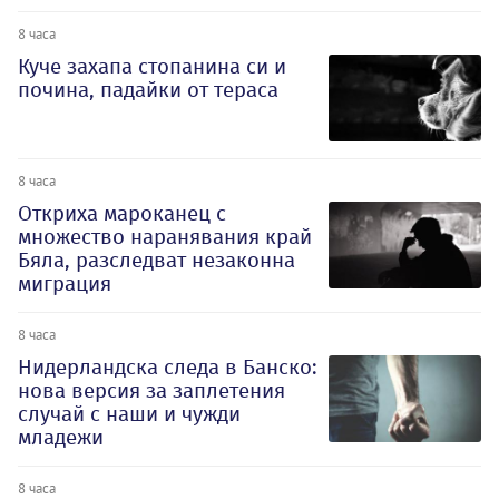
8 часа
Куче захапа стопанина си и
почина, падайки от тераса
8 часа
Откриха мароканец с
множество наранявания край
Бяла, разследват незаконна
миграция
8 часа
Нидерландска следа в Банско:
нова версия за заплетения
случай с наши и чужди
младежи
8 часа