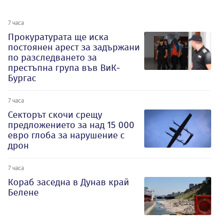
7 часа
Прокуратурата ще иска
постоянен арест за задържани
по разследването за
престъпна група във ВиК-
Бургас
7 часа
Секторът скочи срещу
предложението за над 15 000
евро глоба за нарушение с
дрон
7 часа
Кораб заседна в Дунав край
Белене