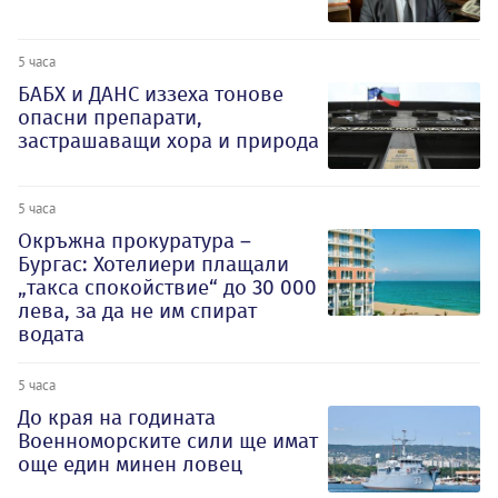
5 часа
БАБХ и ДАНС иззеха тонове
опасни препарати,
застрашаващи хора и природа
5 часа
Окръжна прокуратура –
Бургас: Хотелиери плащали
„такса спокойствие“ до 30 000
лева, за да не им спират
водата
5 часа
До края на годината
Военноморските сили ще имат
още един минен ловец