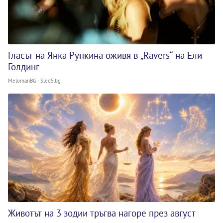
Гласът на Янка Рупкина оживя в „Ravers“ на Ели
Голдинг
MelomanBG - Sled5.bg
Животът на 3 зодии тръгва нагоре през август