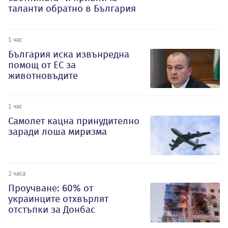
таланти обратно в България
1 час
България иска извънредна
помощ от ЕС за
животновъдите
1 час
Самолет кацна принудително
заради лоша миризма
2 часа
Проучване: 60% от
украинците отхвърлят
отстъпки за Донбас