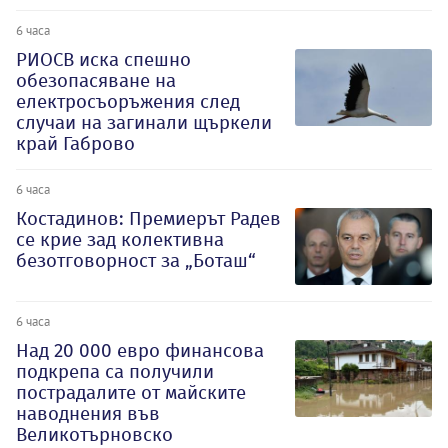
6 часа
РИОСВ иска спешно
обезопасяване на
електросъоръжения след
случаи на загинали щъркели
край Габрово
6 часа
Костадинов: Премиерът Радев
се крие зад колективна
безотговорност за „Боташ“
6 часа
Над 20 000 евро финансова
подкрепа са получили
пострадалите от майските
наводнения във
Великотърновско