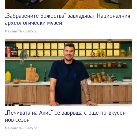
„Забравените божества“ завладяват Националния
археологически музей
MelomanBG - Sled5.bg
„Печивата на Акис“ се завръща с още по-вкусен
нов сезон
MelomanBG - Sled5.bg