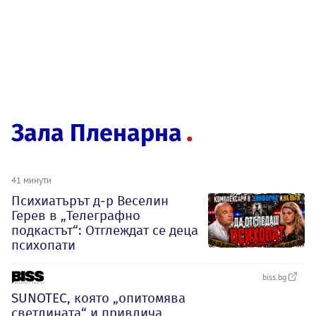
Зала Пленарна
41 минути
Психиатърът д-р Веселин
Герев в „Телеграфно
подкастът“: Отглеждат се деца
психопати
biss.bg
SUNOTEC, която „опитомява
светлината“ и привлича