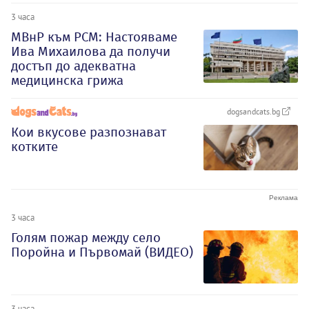
3 часа
МВнР към РСМ: Настояваме
Ива Михаилова да получи
достъп до адекватна
медицинска грижа
dogsandcats.bg
Кои вкусове разпознават
котките
3 часа
Голям пожар между село
Поройна и Първомай (ВИДЕО)
3 часа