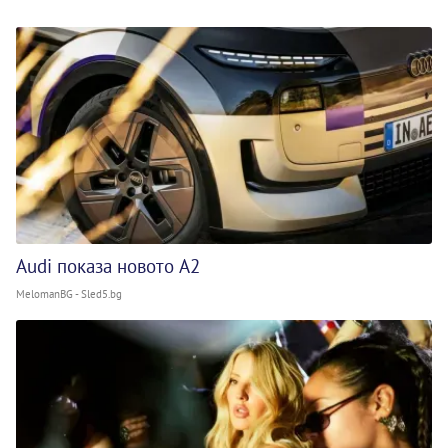
Audi показа новото A2
MelomanBG - Sled5.bg