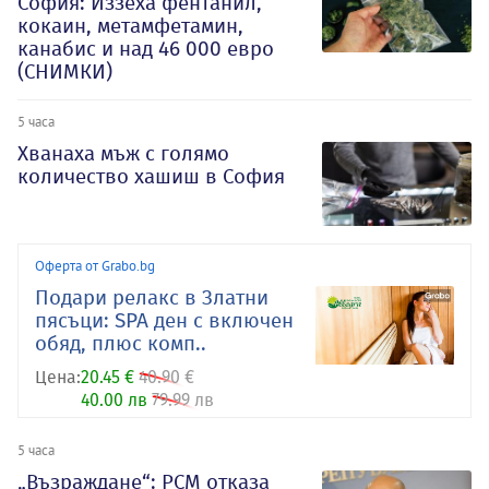
София: Иззеха фентанил,
кокаин, метамфетамин,
канабис и над 46 000 евро
(СНИМКИ)
5 часа
Хванаха мъж с голямо
количество хашиш в София
Оферта от Grabo.bg
Подари релакс в Златни
пясъци: SPA ден с включен
обяд, плюс комп..
Цена:
20.45 €
40.90 €
40.00 лв
79.99 лв
5 часа
„Възраждане“: РСМ отказа