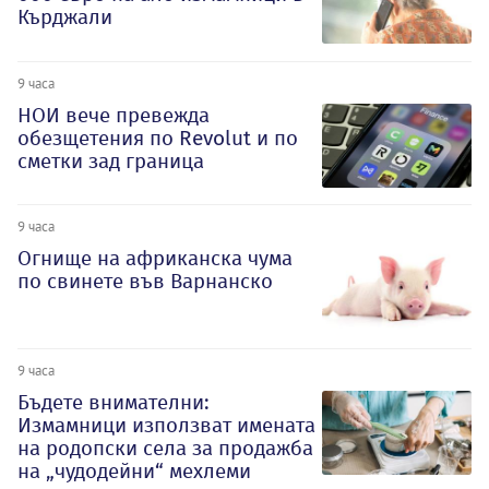
Кърджали
9 часа
НОИ вече превежда
обезщетения по Revolut и по
сметки зад граница
9 часа
Огнище на африканска чума
по свинете във Варнанско
9 часа
Бъдете внимателни:
Измамници използват имената
на родопски села за продажба
на „чудодейни“ мехлеми