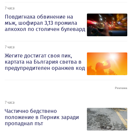
7 часа
Повдигнаха обвинение на
мъж, шофирал 3,13 промила
алкохол по столичен булевард
7 часа
Жегите достигат своя пик,
картата на България светва в
предупредителен оранжев код
7 часа
Частично бедствено
положение в Перник заради
пропаднал път