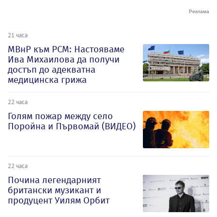
21 часа
МВнР към РСМ: Настояваме
Ива Михаилова да получи
достъп до адекватна
медицинска грижа
22 часа
Голям пожар между село
Поройна и Първомай (ВИДЕО)
22 часа
Почина легендарният
британски музикант и
продуцент Уилям Орбит