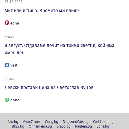
08.10.2025
Мит или истина: Времето ми влияе
edna
7 часа
8 август: Отдаваме почит на трима светци, кой има
имен ден
vesti
4 часа
Левски постави цена на Светослав Вуцов
gong
Abv.bg
Vbox7.com
Gong.bg
DogsAndCats.bg
CarMarket.bg
BISS.bg
Ohnamama.bg
Grabo.bg
Pariteni.bg
Edna.bg