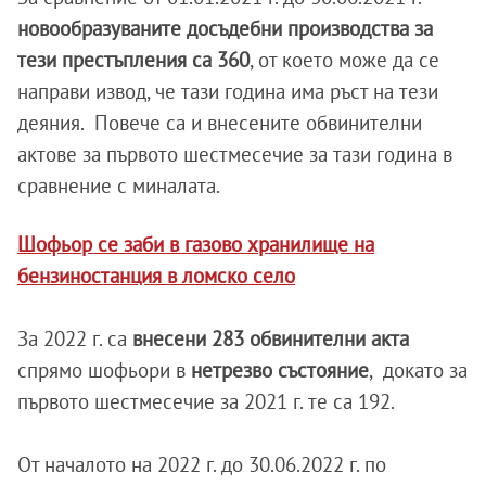
новообразуваните досъдебни производства за
тези престъпления са 360
, от което може да се
направи извод, че тази година има ръст на тези
деяния. Повече са и внесените обвинителни
актове за първото шестмесечие за тази година в
сравнение с миналата.
Шофьор се заби в газово хранилище на
бензиностанция в ломско село
За 2022 г. са
внесени 283 обвинителни акта
спрямо шофьори в
нетрезво състояние
, докато за
първото шестмесечие за 2021 г. те са 192.
От началото на 2022 г. до 30.06.2022 г. по