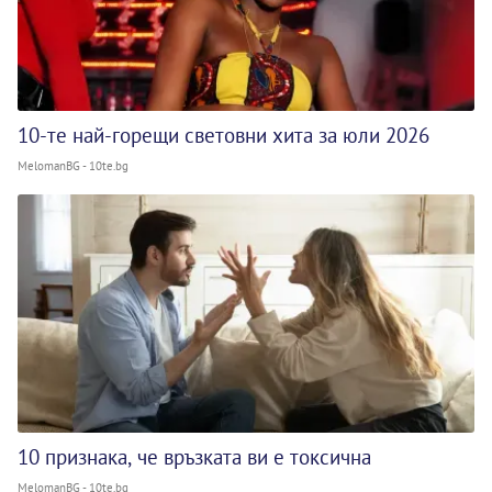
10-те най-горещи световни хита за юли 2026
MelomanBG - 10te.bg
10 признака, че връзката ви е токсична
MelomanBG - 10te.bg