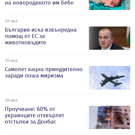
на новороденото им бебе
19 часа
България иска извънредна
помощ от ЕС за
животновъдите
20 часа
Самолет кацна принудително
заради лоша миризма
20 часа
Проучване: 60% от
украинците отхвърлят
отстъпки за Донбас