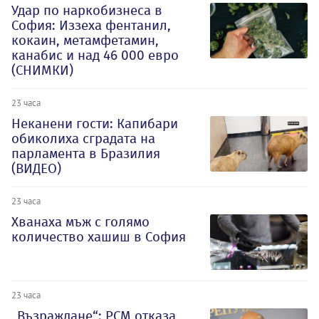
Удар по наркобизнеса в
София: Иззеха фентанил,
кокаин, метамфетамин,
канабис и над 46 000 евро
(СНИМКИ)
23 часа
Неканени гости: Капибари
обиколиха сградата на
парламента в Бразилия
(ВИДЕО)
23 часа
Хванаха мъж с голямо
количество хашиш в София
23 часа
„Възраждане“: РСМ отказа