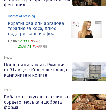
фентанил
Оферта от Grabo.bg
Кератинова или арганова
терапия за коса, плюс
подстригване и офо..
Цена:
12.99 €
35.79 €
25.41 лв
70.00 лв
9 часа
Нови пътни такси в Румъния
от 31 август: Колко ще плащат
камионите и колите
9 часа
Риба тон - вкусен съюзник за
сърцето, мозъка и добрата
форма