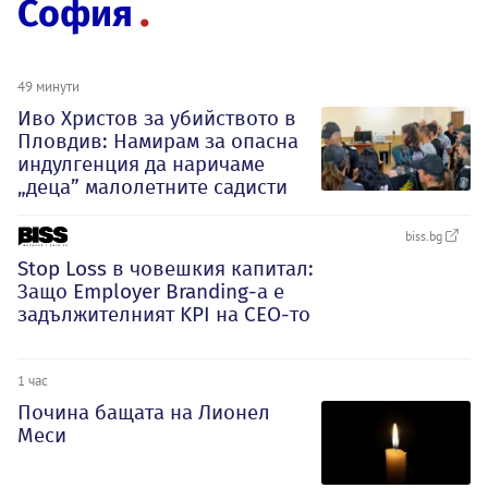
София
49 минути
Иво Христов за убийството в
Пловдив: Намирам за опасна
индулгенция да наричаме
„деца” малолетните садисти
biss.bg
Stop Loss в човешкия капитал:
Защо Employer Branding-а е
задължителният KPI на CEO-то
1 час
Почина бащата на Лионел
Меси