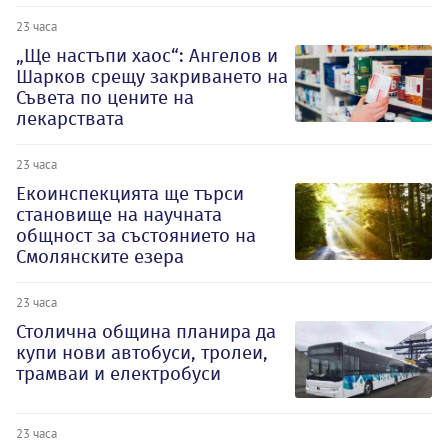
23 часа
„Ще настъпи хаос“: Ангелов и
Шарков срещу закриването на
Съвета по цените на
лекарствата
23 часа
Екоинспекцията ще търси
становище на научната
общност за състоянието на
Смолянските езера
23 часа
Столична община планира да
купи нови автобуси, тролеи,
трамваи и електробуси
23 часа