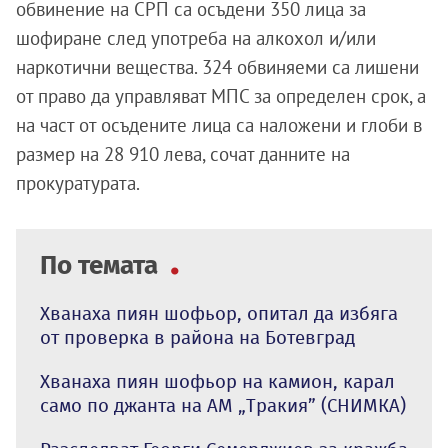
обвинение на СРП са осъдени 350 лица за
шофиране след употреба на алкохол и/или
наркотични вещества. 324 обвиняеми са лишени
от право да управляват МПС за определен срок, а
на част от осъдените лица са наложени и глоби в
размер на 28 910 лева, сочат данните на
прокуратурата.
По темата
Хванаха пиян шофьор, опитал да избяга
от проверка в района на Ботевград
Хванаха пиян шофьор на камион, карал
само по джанта на АМ „Тракия” (СНИМКА)