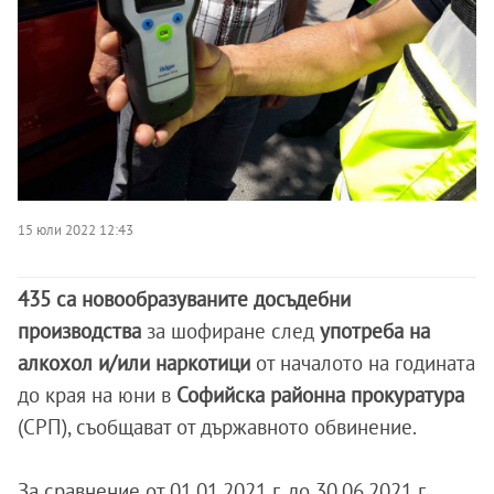
15 юли 2022 12:43
435 са новообразуваните досъдебни
производства
за шофиране след
употреба на
алкохол и/или наркотици
от началото на годината
до края на юни в
Софийска районна прокуратура
(СРП), съобщават от държавното обвинение.
За сравнение от 01.01.2021 г. до 30.06.2021 г.