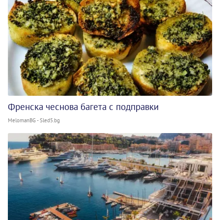
Френска чеснова багета с подправки
MelomanBG - Sled5.bg