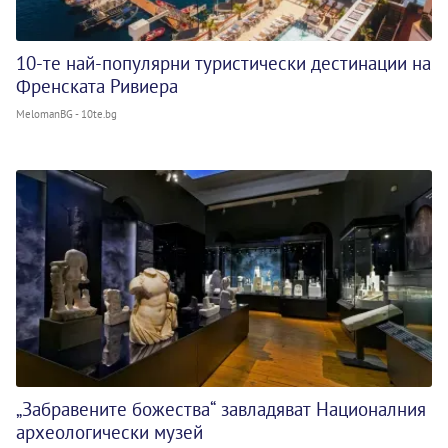
10-те най-популярни туристически дестинации на
Френската Ривиера
MelomanBG - 10te.bg
„Забравените божества“ завладяват Националния
археологически музей