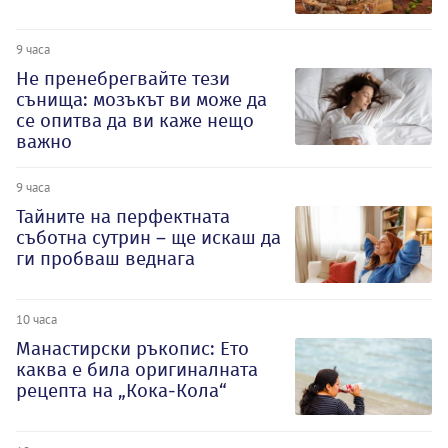
9 часа
Не пренебрегвайте тези
сънища: мозъкът ви може да
се опитва да ви каже нещо
важно
9 часа
Тайните на перфектната
съботна сутрин – ще искаш да
ги пробваш веднага
10 часа
Манастирски ръкопис: Ето
каква е била оригиналната
рецепта на „Кока-Кола“