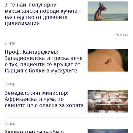
3-те най-популярни
мексикански породи кучета -
наследство от древните
цивилизации
5 часа
Проф. Кантарджиев:
Западнонилската треска вече
е тук, пациенти се връщат от
Гърция с болки в мускулите
7 часа
Земеделският министър:
Африканската чума по
свинете не е опасна за хората
7 часа
Хеликоптер се разби от