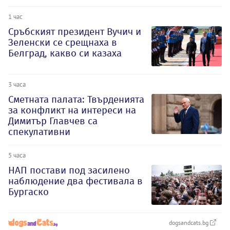
1 час
Сръбският президент Вучич и
Зеленски се срещнаха в
Белград, какво си казаха
3 часа
Сметната палата: Твърденията
за конфликт на интереси на
Димитър Главчев са
спекулативни
5 часа
НАП постави под засилено
наблюдение два фестивала в
Бургаско
dogsandcats.bg