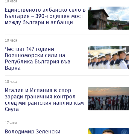
10 часа
Единственото албанско село в
България – 390-годишен мост
между българи и албанци
10 часа
Честват 147 години
Военноморски сили на
Република България във
Варна
10 часа
Италия и Испания в спор
заради граничния контрол
след мигрантския наплив към
Сеута
17 часа
Володимир Зеленски