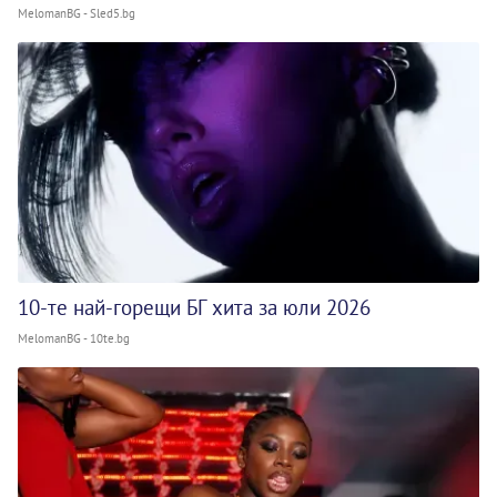
MelomanBG - Sled5.bg
10-те най-горещи БГ хита за юли 2026
MelomanBG - 10te.bg