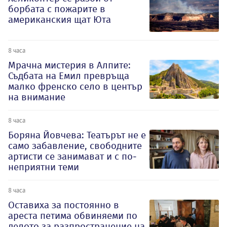
борбата с пожарите в
американския щат Юта
8 часа
Мрачна мистерия в Алпите:
Съдбата на Емил превръща
малко френско село в център
на внимание
8 часа
Боряна Йовчева: Театърът не е
само забавление, свободните
артисти се занимават и с по-
неприятни теми
8 часа
Оставиха за постоянно в
ареста петима обвиняеми по
делото за разпространение на