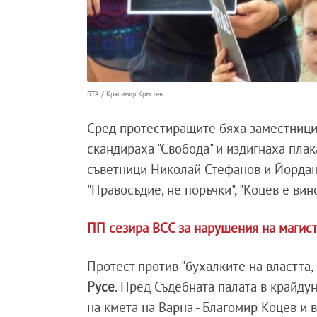
БТА / Красимир Кръстев
Сред протестиращите бяха заместници 
скандираха "Свобода" и издигнаха пла
съветници Николай Стефанов и Йордан
"Правосъдие, не поръчки", "Коцев е вино
ПП сезира ВСС за нарушения на магист
Протест против "бухалките на властта,
Русе
. Пред Съдебната палата в крайду
на кмета на Варна - Благомир Коцев и в