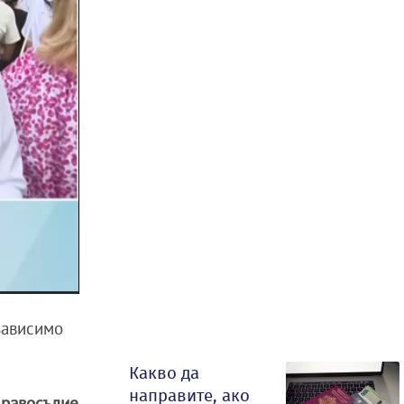
зависимо
Какво да
направите, ако
равосъдие