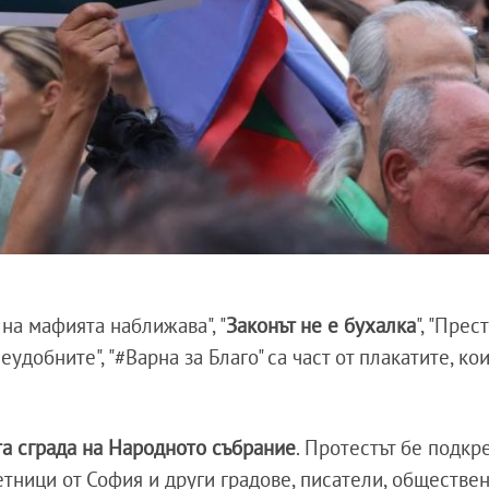
 на мафията наближава", "
Законът не е бухалка
", "Прес
удобните", "#Варна за Благо" са част от плакатите, ко
та сграда на Народното събрание
. Протестът бе подкр
тници от София и други градове, писатели, обществе