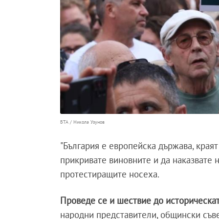
БТА / Никола Узунов
"България е европейска държава, краят
прикривате виновните и да наказвате не
протестиращите носеха.
Проведе се и шествие до историческа
народни представители, общински съве