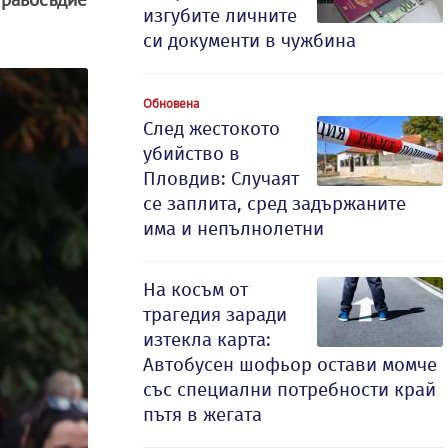
изгубите личните
си документи в чужбина
Обновена
След жестокото
убийство в
Пловдив: Случаят
се заплита, сред задържаните
има и непълнолетни
На косъм от
трагедия заради
изтекла карта:
Автобусен шофьор остави момче
със специални потребности край
пътя в жегата