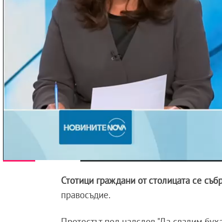
Стотици граждани от столицата се съб
правосъдие.
Протестът под надслов "Да свалим буха