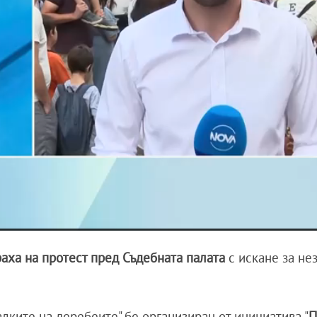
раха на протест пред Съдебната палата
с искане за не
лките на деребеите" бе организиран от инициатива "
П