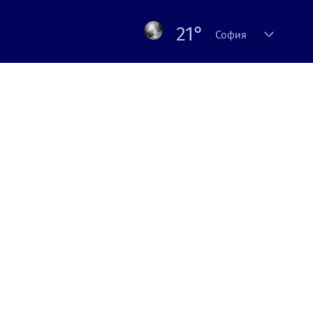
21°
София