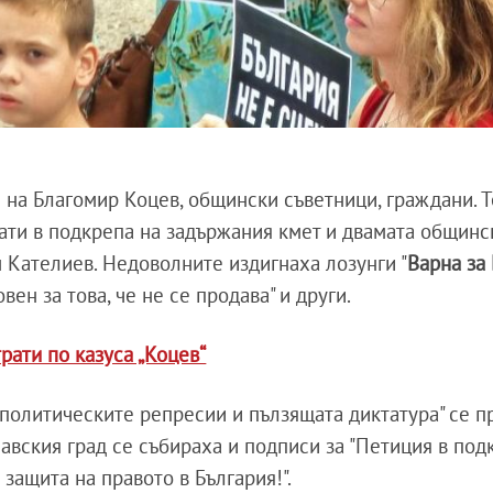
на Благомир Коцев, общински съветници, граждани. Т
кати в подкрепа на задържания кмет и двамата общинс
 Кателиев. Недоволните издигнаха лозунги "
Варна за
вен за това, че не се продава" и други.
рати по казуса „Коцев“
 политическите репресии и пълзящата диктатура" се п
навския град се събираха и подписи за "Петиция в под
 защита на правото в България!".