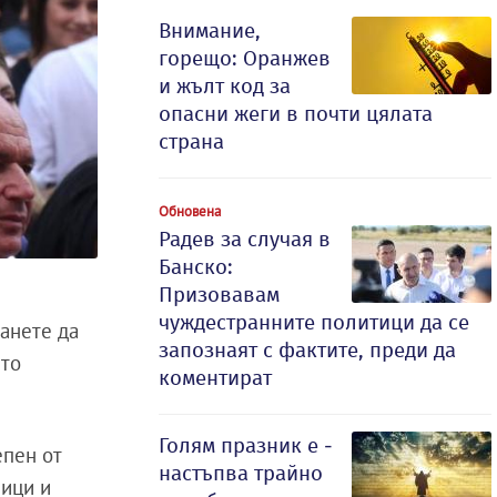
Внимание,
горещо: Оранжев
и жълт код за
опасни жеги в почти цялата
страна
Обновена
Радев за случая в
Банско:
Призовавам
чуждестранните политици да се
танете да
запознаят с фактите, преди да
ито
коментират
Голям празник е -
епен от
настъпва трайно
ници и