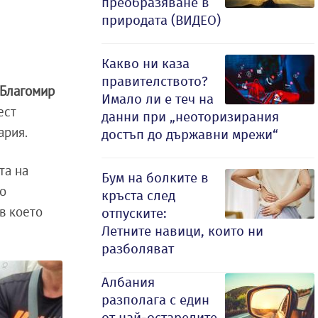
преобразяване в
природата (ВИДЕО)
Какво ни каза
правителството?
Благомир
Имало ли е теч на
ест
данни при „неоторизирания
ария.
достъп до държавни мрежи“
та на
Бум на болките в
но
кръста след
 в което
отпуските:
Летните навици, които ни
разболяват
Албания
разполага с един
от най-остарелите