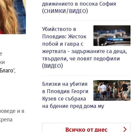
движението в посока София
(СНИМКИ/ВИДЕО)
Убийството в
Пловдив: Жесток
побой и гавра с
жертвата - задържаните са деца,
е
твърдели, че ловят педофили
ки
(ВИДЕО)
 Благо
",
Близки на убития
в Пловдив Георги
Кузев се събраха
на бдение пред дома му
роведе и в
крепа
Всичко от днес