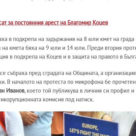
сат за постоянния арест на Благомир Коцев
аха в подкрепа на задържания на 8 юли кмет на града
 на кмета бяха на 9 юли и 14 юли. Преди втория прот
ция в подкрепа на Коцев и в защита на правото в Бълг
се събраха пред сградата на Общината, а организация
и. В началото на протеста по микрофона бе прочете
ан Иванов
, което той публикува в личния си профил и
нтикорупционната комисия под натиск.