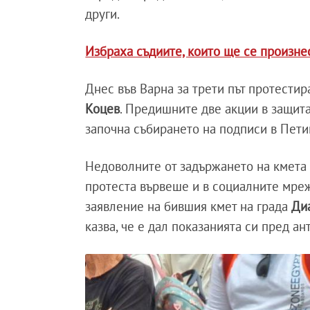
други.
Избраха съдиите, които ще се произне
Днес във Варна за трети път протестир
Коцев
. Предишните две акции в защита
започна събирането на подписи в Пети
Недоволните от задържането на кмета 
протеста вървеше и в социалните мреж
заявление на бившия кмет на града
Ди
казва, че е дал показанията си пред а