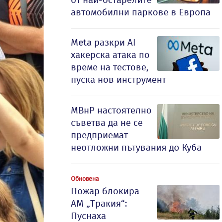
автомобилни паркове в Европа
Meta разкри AI
хакерска атака по
време на тестове,
пуска нов инструмент
МВнР настоятелно
съветва да не се
предприемат
неотложни пътувания до Куба
Обновена
Пожар блокира
АМ „Тракия“:
Пуснаха