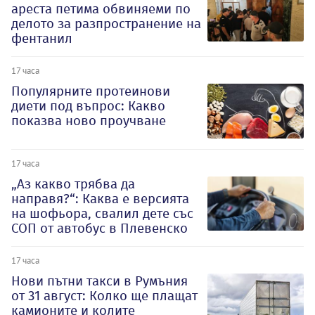
ареста петима обвиняеми по
делото за разпространение на
фентанил
17 часа
Популярните протеинови
диети под въпрос: Какво
показва ново проучване
17 часа
„Аз какво трябва да
направя?“: Каква е версията
на шофьора, свалил дете със
СОП от автобус в Плевенско
17 часа
Нови пътни такси в Румъния
от 31 август: Колко ще плащат
камионите и колите