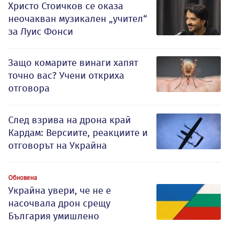
Христо Стоичков се оказа
неочакван музикален „учител“
за Луис Фонси
Защо комарите винаги хапят
точно вас? Учени откриха
отговора
След взрива на дрона край
Кардам: Версиите, реакциите и
отговорът на Украйна
Обновена
Украйна увери, че не е
насочвала дрон срещу
България умишлено