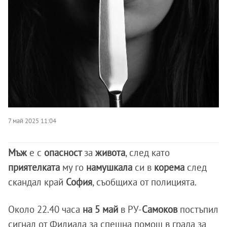
7 май 2025 11:04
Мъж
е с
опасност
за
живота
, след като
приятелката
му го
намушкала
си в
корема
след
скандал край
София
, съобщиха от полицията.
Около 22.40 часа
на 5 май
в РУ-
Самоков
постъпил
сигнал от Филиала за спешна помощ в града за