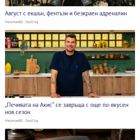
Август с екшън, фентъзи и безкраен адреналин
MelomanBG - Sled5.bg
„Печивата на Акис“ се завръща с още по-вкусен
нов сезон
MelomanBG - Sled5.bg