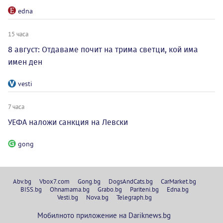
edna
15 часа
8 август: Отдаваме почит на трима светци, кой има
имен ден
vesti
7 часа
УЕФА наложи санкция на Левски
gong
Abv.bg
Vbox7.com
Gong.bg
DogsAndCats.bg
CarMarket.bg
BISS.bg
Ohnamama.bg
Grabo.bg
Pariteni.bg
Edna.bg
Vesti.bg
Nova.bg
Telegraph.bg
Мобилното приложение на Dariknews.bg