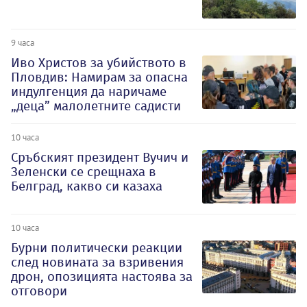
9 часа
Иво Христов за убийството в
Пловдив: Намирам за опасна
индулгенция да наричаме
„деца” малолетните садисти
10 часа
Сръбският президент Вучич и
Зеленски се срещнаха в
Белград, какво си казаха
10 часа
Бурни политически реакции
след новината за взривения
дрон, опозицията настоява за
отговори