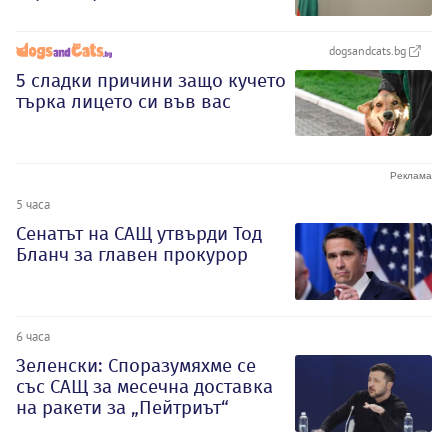
dogsandcats.bg
5 сладки причини защо кучето
търка лицето си във вас
5 часа
Сенатът на САЩ утвърди Тод
Бланч за главен прокурор
6 часа
Зеленски: Споразумяхме се
със САЩ за месечна доставка
на ракети за „Пейтриът“