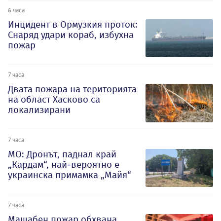
6 часа
Инцидент в Ормузкия проток:
Снаряд удари кораб, избухна
пожар
7 часа
Двата пожара на територията
на област Хасково са
локализирани
7 часа
МО: Дронът, паднал край
„Кардам“, най-вероятно е
украинска примамка „Майя“
7 часа
Мащабен пожар обхвана