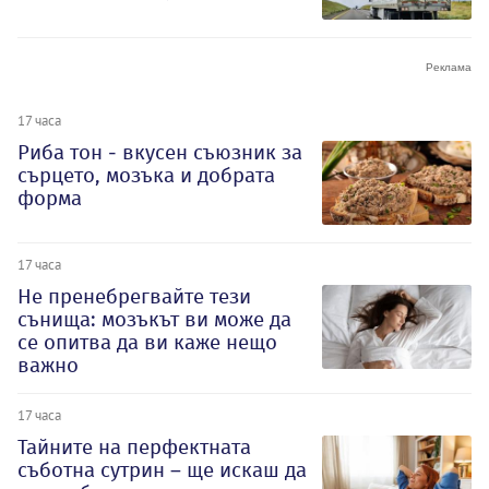
17 часа
Риба тон - вкусен съюзник за
сърцето, мозъка и добрата
форма
17 часа
Не пренебрегвайте тези
сънища: мозъкът ви може да
се опитва да ви каже нещо
важно
17 часа
Тайните на перфектната
съботна сутрин – ще искаш да