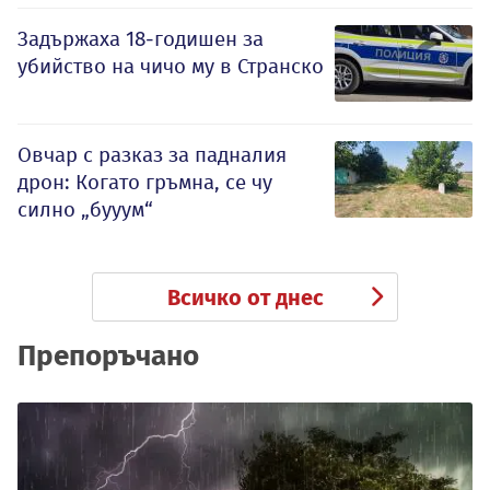
Задържаха 18-годишен за
убийство на чичо му в Странско
Овчар с разказ за падналия
дрон: Когато гръмна, се чу
силно „бууум“
Всичко от днес
Препоръчано