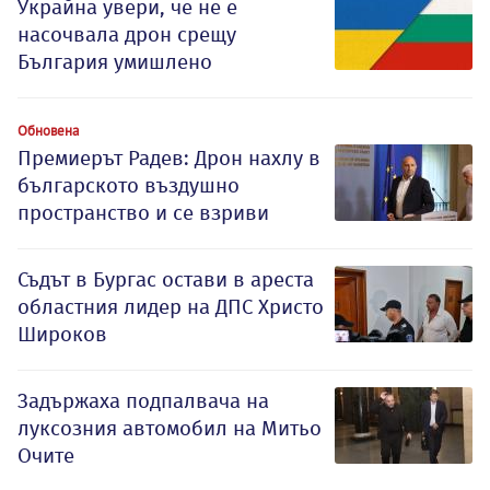
Украйна увери, че не е
насочвала дрон срещу
България умишлено
Обновена
Премиерът Радев: Дрон нахлу в
българското въздушно
пространство и се взриви
Съдът в Бургас остави в ареста
областния лидер на ДПС Христо
Широков
Задържаха подпалвача на
луксозния автомобил на Митьо
Очите