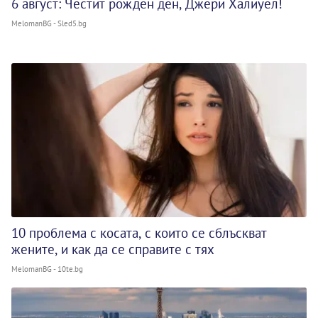
6 август: Честит рожден ден, Джери Халиуел!
MelomanBG - Sled5.bg
10 проблема с косата, с които се сблъскват
жените, и как да се справите с тях
MelomanBG - 10te.bg