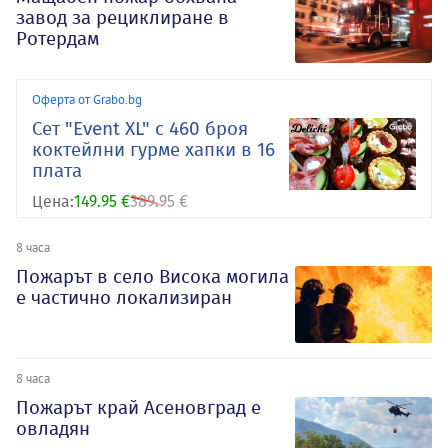
завод за рециклиране в
Ротердам
Оферта от Grabo.bg
Сет "Event XL" с 460 броя
коктейлни гурме хапки в 16
плата
Цена:
149.95 €
389.95 €
8 часа
Пожарът в село Висока могила
е частично локализиран
8 часа
Пожарът край Асеновград е
овладян