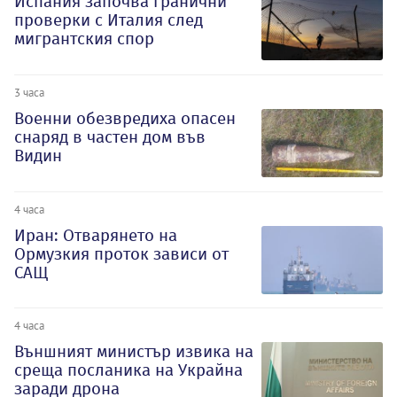
Испания започва гранични
проверки с Италия след
мигрантския спор
3 часа
Военни обезвредиха опасен
снаряд в частен дом във
Видин
4 часа
Иран: Отварянето на
Ормузкия проток зависи от
САЩ
4 часа
Външният министър извика на
среща посланика на Украйна
заради дрона