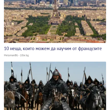
10 неща, които можем да научим от французите
MelomanBG - 10te.bg