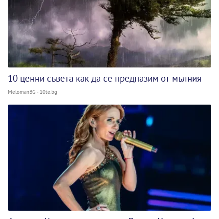
10 ценни съвета как да се предпазим от мълния
MelomanBG - 10te.bg