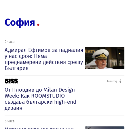
София
2 часа
Адмирал Ефтимов за падналия
у нас дрон: Няма
преднамерени действия срещу
България
biss.bg
От Пловдив до Milan Design
Week: Как ROOMSTUDIO
създава български high-end
дизайн
3 часа