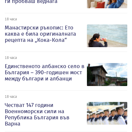
ги пробваш веднага
18 часа
Манастирски ръкопис: Ето
каква е била оригиналната
рецепта на „Кока-Кола“
18 часа
Единственото албанско село в
България – 390-годишен мост
между българи и албанци
18 часа
Честват 147 години
Военноморски сили на
Република България във
Варна