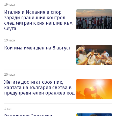
19 часа
Италия и Испания в спор
заради граничния контрол
след мигрантския наплив към
Сеута
19 часа
Кой има имен ден на 8 август
20 часа
Жегите достигат своя пик,
картата на България светва в
предупредителен оранжев код
1 ден