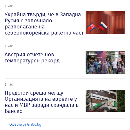
1 час
Украйна твърди, че в Западна
Русия е започнало
разполагане на
севернокорейска ракетна част
1 час
Австрия отчете нов
температурен рекорд
1 час
Предстои среща между
Организацията на евреите у
нас и МВР заради скандала в
Банско
Оферта от Grabo.bg