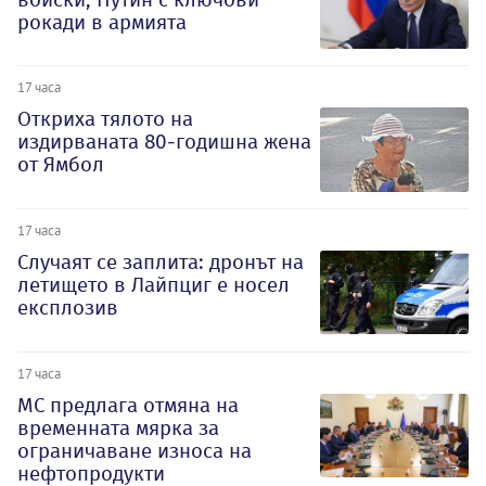
рокади в армията
17 часа
Откриха тялото на
издирваната 80-годишна жена
от Ямбол
17 часа
Случаят се заплита: дронът на
летището в Лайпциг е носел
експлозив
17 часа
МС предлага отмяна на
временната мярка за
ограничаване износа на
нефтопродукти