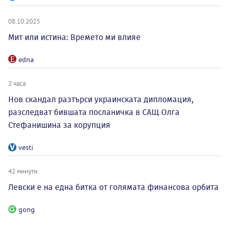
08.10.2025
Мит или истина: Времето ми влияе
edna
2 часа
Нов скандал разтърси украинската дипломация,
разследват бившата посланичка в САЩ Олга
Стефанишина за корупция
vesti
42 минути
Левски е на една битка от голямата финансова орбита
gong