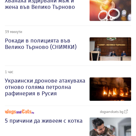
Хванаха издирвани мъж и
жена във Велико Търново
39 минути
Рокади в полицията във
Велико Търново (СНИМКИ)
1 час
Украински дронове атакуваха
отново голяма петролна
рафинерия в Русия
dogsandcats.bg
5 причини да живеем с котка