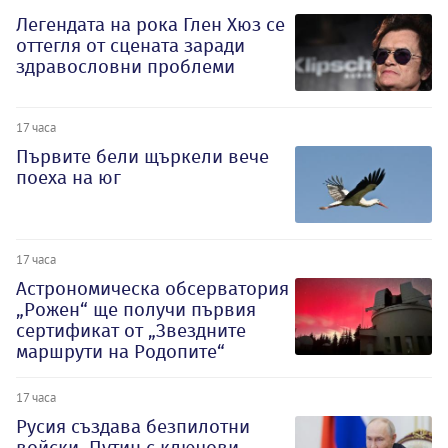
Легендата на рока Глен Хюз се
оттегля от сцената заради
здравословни проблеми
17 часа
Първите бели щъркели вече
поеха на юг
17 часа
Астрономическа обсерватория
„Рожен“ ще получи първия
сертификат от „Звездните
маршрути на Родопите“
17 часа
Русия създава безпилотни
войски, Путин с ключови