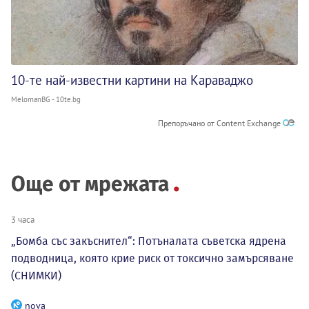
10-те най-известни картини на Караваджо
MelomanBG - 10te.bg
Препоръчано от Content Exchange
Още от мрежата
3 часа
„Бомба със закъснител“: Потъналата съветска ядрена
подводница, която крие риск от токсично замърсяване
(СНИМКИ)
nova