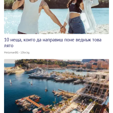
10 неща, които да направиш поне веднъж това
лято
MelomanBG - 10te.bg