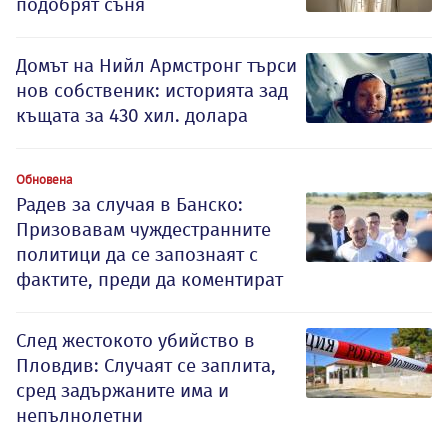
подобрят съня
Домът на Нийл Армстронг търси
нов собственик: историята зад
къщата за 430 хил. долара
Обновена
Радев за случая в Банско:
Призовавам чуждестранните
политици да се запознаят с
фактите, преди да коментират
След жестокото убийство в
Пловдив: Случаят се заплита,
сред задържаните има и
непълнолетни