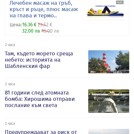
Лечебен масаж на гръб,
кръст и ръце, плюс масаж
на глава и термо..
Цена:
16.36 €
23.52 €
32.00 лв
46.00 лв
2 часа
Там, където морето среща
небето: историята на
Шабленския фар
2 часа
81 години след атомната
бомба: Хирошима отправи
послание към света
2 часа
Предупреждават за риск от