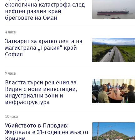
екологична катастрофа след
нефтен разлив край
бреговете на Оман
4 часа
Затварят за кратко лента на
магистрала „Тракия“ край
София
9 часа
Властта търси решения за
Видин с нови инвестиции,
индустриални зони и
инфраструктура
10 часа
Убийството в Пловдив:
Жертвата е 31-годишен мъж от
Кричим