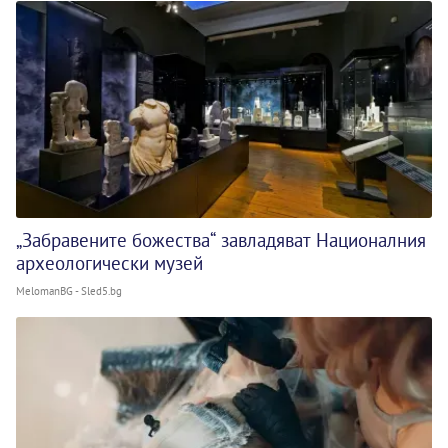
„Забравените божества“ завладяват Националния
археологически музей
MelomanBG - Sled5.bg