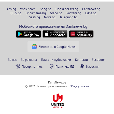
Abv.bg
Vbox7.com
Gong.bg
DogsAndCats.bg
CarMarket.bg
BISS.bg
Ohnamama.bg
Grabo.bg
Pariteni.bg
Edna.bg
Vesti.bg
Nova.bg
Telegraph.bg
Мобилното приложение на Dariknews.bg
Четете ни в Google News
За нас
За реклама
Платени публикации
Контакти
Facebook
Поверителност
Политика ЛД
Известия
DarikNews.bg
© 2026 Всички права запазени.
Общи условия