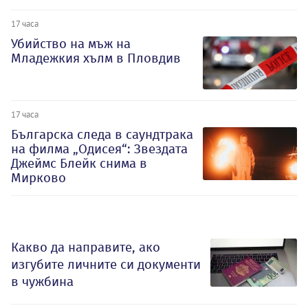
17 часа
Убийство на мъж на
Младежкия хълм в Пловдив
17 часа
Българска следа в саундтрака
на филма „Одисея“: Звездата
Джеймс Блейк снима в
Мирково
Какво да направите, ако
изгубите личните си документи
в чужбина