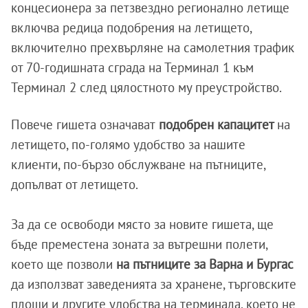
концесионера за петзвездно регионално летище
включва редица подобрения на летището,
включително прехвърляне на самолетния трафик
от 70-годишната сграда на Терминал 1 към
Терминал 2 след цялостното му преустройство.
Повече гишета означават
подобрен капацитет
на
летището, по-голямо удобство за нашите
клиенти, по-бързо обслужване на пътниците,
допълват от летището.
За да се освободи място за новите гишета, ще
бъде преместена зоната за вътрешни полети,
което ще позволи
на пътниците за Варна и Бургас
да използват заведенията за хранене, търговските
площи и другите удобства на терминала, което не