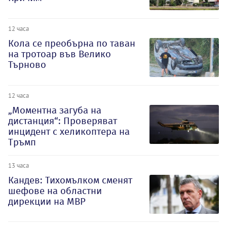
12 часа
Кола се преобърна по таван
на тротоар във Велико
Търново
12 часа
„Моментна загуба на
дистанция“: Проверяват
инцидент с хеликоптера на
Тръмп
13 часа
Кандев: Тихомълком сменят
шефове на областни
дирекции на МВР