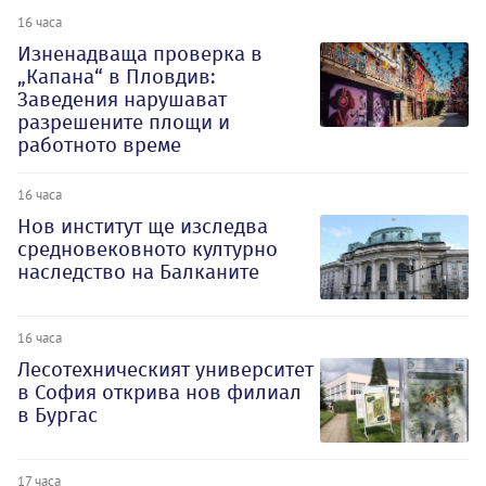
16 часа
Изненадваща проверка в
„Капана“ в Пловдив:
Заведения нарушават
разрешените площи и
работното време
16 часа
Нов институт ще изследва
средновековното културно
наследство на Балканите
16 часа
Лесотехническият университет
в София открива нов филиал
в Бургас
17 часа