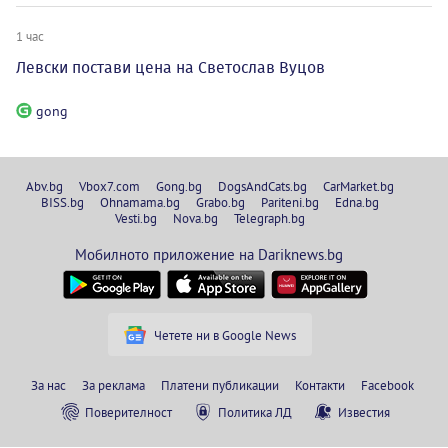
1 час
Левски постави цена на Светослав Вуцов
gong
Abv.bg
Vbox7.com
Gong.bg
DogsAndCats.bg
CarMarket.bg
BISS.bg
Ohnamama.bg
Grabo.bg
Pariteni.bg
Edna.bg
Vesti.bg
Nova.bg
Telegraph.bg
Мобилното приложение на Dariknews.bg
Четете ни в Google News
За нас
За реклама
Платени публикации
Контакти
Facebook
Поверителност
Политика ЛД
Известия