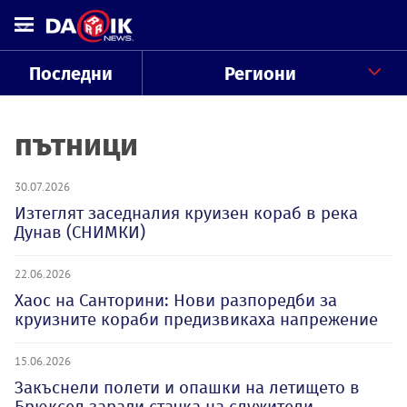
Последни
Региони
пътници
30.07.2026
Изтеглят заседналия круизен кораб в река
Дунав (СНИМКИ)
22.06.2026
Хаос на Санторини: Нови разпоредби за
круизните кораби предизвикаха напрежение
15.06.2026
Закъснели полети и опашки на летището в
Брюксел заради стачка на служители