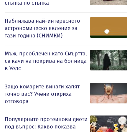
стъпка по стъпка
Наближава най-интересното
астрономическо явление за
тази година (СНИМКИ)
Мъж, преоблечен като Смъртта,
се качи на покрива на болница
в Уелс
Защо комарите винаги хапят
точно вас? Учени откриха
отговора
Популярните протеинови диети
под въпрос: Какво показва