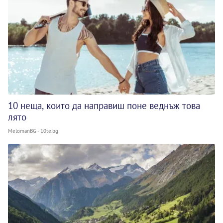
10 неща, които да направиш поне веднъж това
лято
MelomanBG - 10te.bg