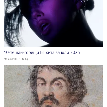
10-те най-горещи БГ хита за юли 2026
MelomanBG - 10te.bg