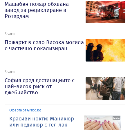
Мащабен пожар обхвана
завод за рециклиране в
Ротердам
3 часа
Пожарът в село Висока могила
е частично локализиран
3 часа
София сред дестинациите с
най-висок риск от
джебчийство
Оферта от Grabo.bg
Красиви нокти: Маникюр
или педикюр с гел лак