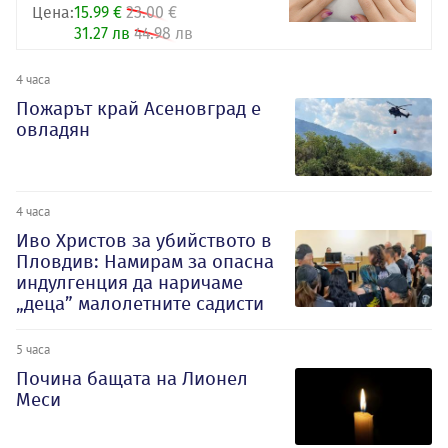
Цена:
15.99 €
23.00 €
31.27 лв
44.98 лв
4 часа
Пожарът край Асеновград е
овладян
4 часа
Иво Христов за убийството в
Пловдив: Намирам за опасна
индулгенция да наричаме
„деца” малолетните садисти
5 часа
Почина бащата на Лионел
Меси