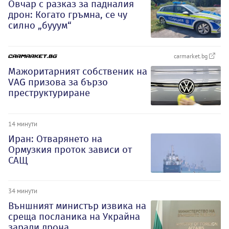
Овчар с разказ за падналия
дрон: Когато гръмна, се чу
силно „бууум“
carmarket.bg
Мажоритарният собственик на
VAG призова за бързо
преструктуриране
14 минути
Иран: Отварянето на
Ормузкия проток зависи от
САЩ
34 минути
Външният министър извика на
среща посланика на Украйна
заради дрона