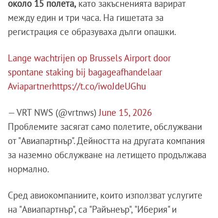
около 15 полета,
като закъсненията варират
между един и три часа. На гишетата за
регистрация се образуваха дълги опашки.
Lange wachtrijen op Brussels Airport door
spontane staking bij bagageafhandelaar
Aviapartner
https://t.co/iwoJdeUGhu
— VRT NWS (@vrtnws)
June 15, 2026
Проблемите засягат само полетите, обслужвани
от "Aвиапартнър". Дейността на другата компания
за наземно обслужване на летището продължава
нормално.
Сред авиокомпаниите, които използват услугите
на "Aвиапартнър", са "Райънеър", "Иберия" и