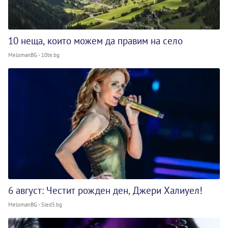
10 неща, които можем да правим на село
MelomanBG - 10te.bg
6 август: Честит рожден ден, Джери Халиуел!
MelomanBG - Sled5.bg