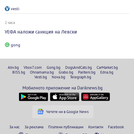
vesti
2 часа
УЕФА наложи санкция на Левски
gong
Abv.bg
Vbox7.com
Gong.bg
DogsAndCats.bg
CarMarket.bg
BISS.bg
Ohnamama.bg
Grabo.bg
Pariteni.bg
Edna.bg
Vesti.bg
Nova.bg
Telegraph.bg
Мобилното приложение на Dariknews.bg
Четете ни в Google News
За нас
За реклама
Платени публикации
Контакти
Facebook