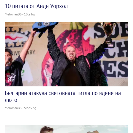
10 цитата от Анди Уорхол
MelomanBG - 10te.bg
Българин атакува световната титла по ядене на
люто
MelomanBG - Sled5.bg