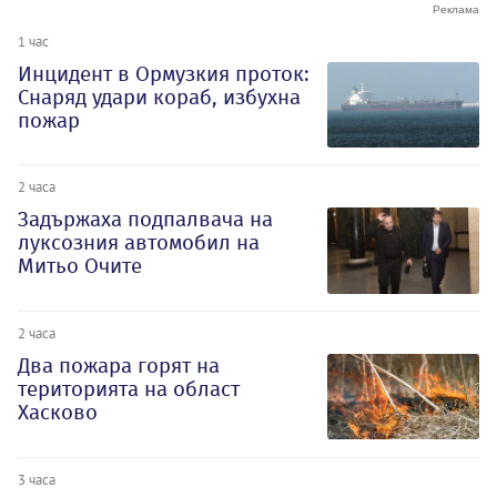
1 час
Инцидент в Ормузкия проток:
Снаряд удари кораб, избухна
пожар
2 часа
Задържаха подпалвача на
луксозния автомобил на
Митьо Очите
2 часа
Два пожара горят на
територията на област
Хасково
3 часа