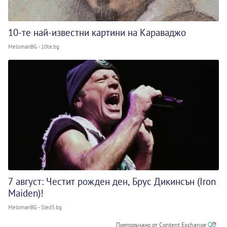
10-те най-известни картини на Караваджо
MelomanBG - 10te.bg
7 август: Честит рожден ден, Брус Дикинсън (Iron
Maiden)!
MelomanBG - Sled5.bg
Препоръчано от Content Exchange