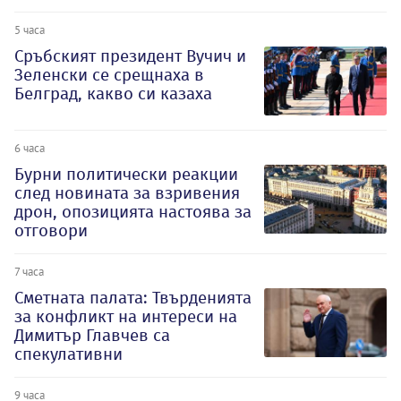
5 часа
Сръбският президент Вучич и
Зеленски се срещнаха в
Белград, какво си казаха
6 часа
Бурни политически реакции
след новината за взривения
дрон, опозицията настоява за
отговори
7 часа
Сметната палата: Твърденията
за конфликт на интереси на
Димитър Главчев са
спекулативни
9 часа