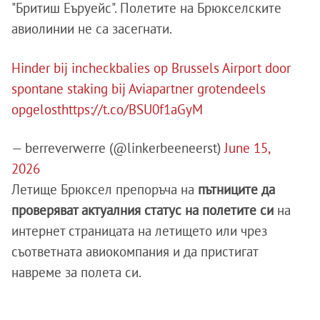
"Бритиш Еъруейс". Полетите на Брюкселските
авиолинии не са засегнати.
Hinder bij incheckbalies op Brussels Airport door
spontane staking bij Aviapartner grotendeels
opgelost
https://t.co/BSU0f1aGyM
— berreverwerre (@linkerbeeneerst)
June 15,
2026
Летище Брюксел препоръча на
пътниците да
проверяват актуалния статус на полетите си
на
интернет страницата на летището или чрез
съответната авиокомпания и да пристигат
навреме за полета си.