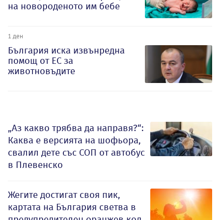
на новороденото им бебе
1 ден
България иска извънредна
помощ от ЕС за
животновъдите
„Аз какво трябва да направя?“:
Каква е версията на шофьора,
свалил дете със СОП от автобус
в Плевенско
Жегите достигат своя пик,
картата на България светва в
предупредителен оранжев код