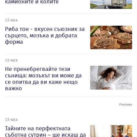
камионите и колите
13 часа
Риба тон - вкусен съюзник за
сърцето, мозъка и добрата
форма
13 часа
Не пренебрегвайте тези
сънища: мозъкът ви може да
се опитва да ви каже нещо
важно
13 часа
Тайните на перфектната
съботна сутрин – ще искаш да