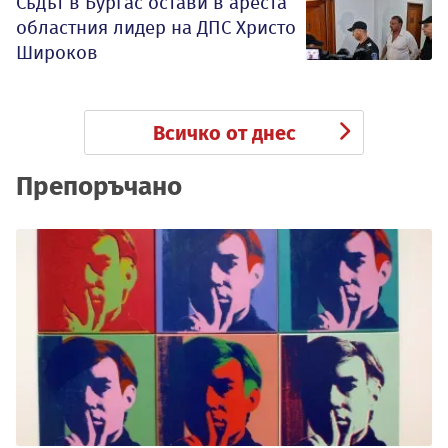
Съдът в Бургас остави в ареста
областния лидер на ДПС Христо
Широков
Всичко от днес
Препоръчано