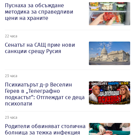
Пуснаха за обсъждане
методика за справедливи
цени на храните
22 часа
Сенатът на САЩ прие нови
санкции срещу Русия
23 часа
Психиатърът д-р Веселин
Герев в „Телеграфно
подкастът“: Отглеждат се деца
психопати
23 часа
Родители обвиняват столична
болница за тежка инфекция