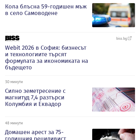
Кола блъсна 59-годишен мъж
в село Самоводене
biss.bg
Webit 2026 в София: бизнесът
и технологиите търсят
формулата за икономиката на
бъдещето
30 минути
Силно земетресение с
магнитуд 7,4 разтърси
Колумбия и Еквадор
48 минути
Домашен арест за 75-
годишния рецидивист,