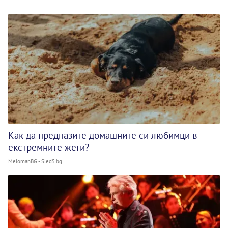
Как да предпазите домашните си любимци в
екстремните жеги?
MelomanBG - Sled5.bg