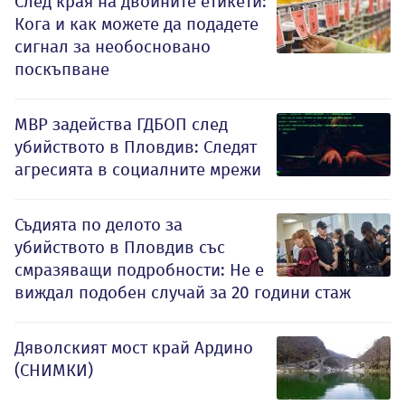
След края на двойните етикети:
Кога и как можете да подадете
сигнал за необосновано
поскъпване
МВР задейства ГДБОП след
убийството в Пловдив: Следят
агресията в социалните мрежи
Съдията по делото за
убийството в Пловдив със
смразяващи подробности: Не е
виждал подобен случай за 20 години стаж
Дяволският мост край Ардино
(СНИМКИ)