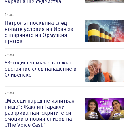
Украйна ще съдейства
5 часа
Петролът поскъпна след
новите условия на Иран за
отварянето на Ормузкия
проток
5 часа
83-годишен мъж е в тежко
състояние след нападение в
Сливенско
5 часа
„Месеци наред не изпитвах
нищо“: Жаклин Таракчи
разкрива най-скритите си
емоции в новия епизод на
„The Voice Cast“