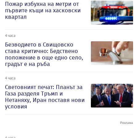
Пожар избухна на метри от
първите къщи на хасковски
квартал
4 часа
Безводието в Свищовско
става критично: Бедствено
положение в още едно село,
градът е на ръба
4 часа
Световният печат: Планът за
Газа разделя Тръмп и
Нетаняху, Иран поставя нови
условия
4 часа