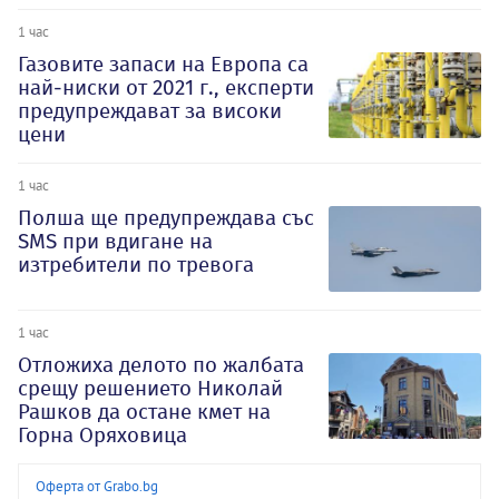
1 час
Газовите запаси на Европа са
най-ниски от 2021 г., експерти
предупреждават за високи
цени
1 час
Полша ще предупреждава със
SMS при вдигане на
изтребители по тревога
1 час
Отложиха делото по жалбата
срещу решението Николай
Рашков да остане кмет на
Горна Оряховица
Оферта от Grabo.bg