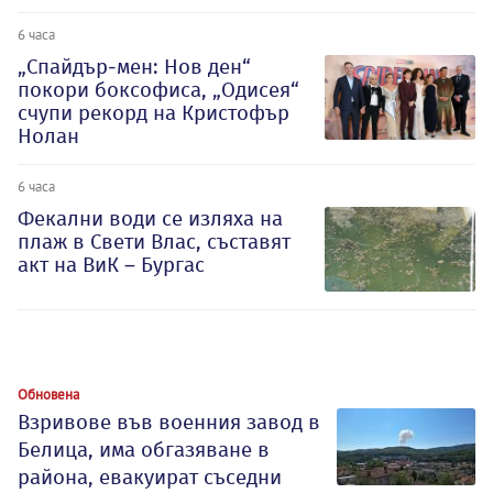
6 часа
„Спайдър-мен: Нов ден“
покори боксофиса, „Одисея“
счупи рекорд на Кристофър
Нолан
6 часа
Фекални води се изляха на
плаж в Свети Влас, съставят
акт на ВиК – Бургас
Обновена
Взривове във военния завод в
Белица, има обгазяване в
района, евакуират съседни