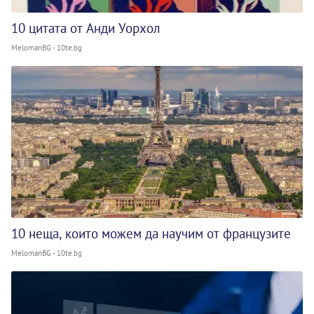
10 цитата от Анди Уорхол
MelomanBG - 10te.bg
10 неща, които можем да научим от французите
MelomanBG - 10te.bg