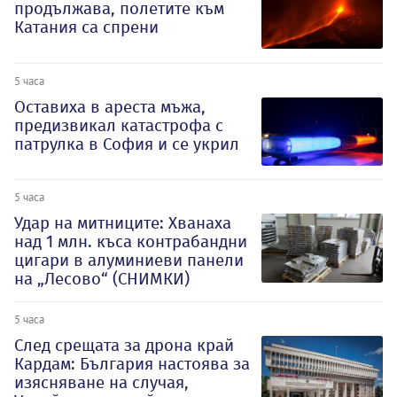
продължава, полетите към
Катания са спрени
5 часа
Оставиха в ареста мъжа,
предизвикал катастрофа с
патрулка в София и се укрил
5 часа
Удар на митниците: Хванаха
над 1 млн. къса контрабандни
цигари в алуминиеви панели
на „Лесово“ (СНИМКИ)
5 часа
След срещата за дрона край
Кардам: България настоява за
изясняване на случая,