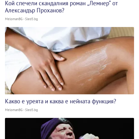
Кой спечели скандалния роман „Лемнер“ от
Александър Проханов?
MelomanBG - Sled5.bg
Какво е уреята и каква е нейната функция?
MelomanBG - Sled5.bg