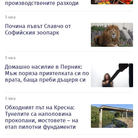
производствените разходи
3 часа
Почина лъвът Славчо от
Софийския зоопарк
3 часа
Домашно насилие в Перник:
Мъж поряза приятелката си по
врата, баща преби дъщеря си
3 часа
Обходният път на Кресна:
Тунелите са наполовина
прокопани, мостовете – на
етап пилотни фундаменти