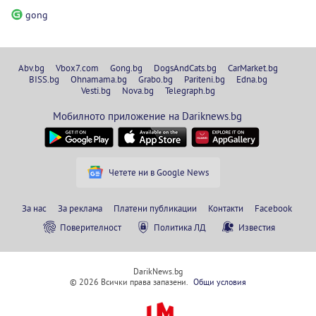
gong
Abv.bg
Vbox7.com
Gong.bg
DogsAndCats.bg
CarMarket.bg
BISS.bg
Ohnamama.bg
Grabo.bg
Pariteni.bg
Edna.bg
Vesti.bg
Nova.bg
Telegraph.bg
Мобилното приложение на Dariknews.bg
Четете ни в Google News
За нас
За реклама
Платени публикации
Контакти
Facebook
Поверителност
Политика ЛД
Известия
DarikNews.bg
© 2026 Всички права запазени.
Общи условия