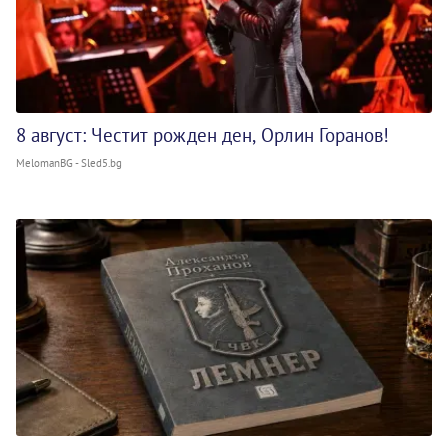
8 август: Честит рожден ден, Орлин Горанов!
MelomanBG - Sled5.bg