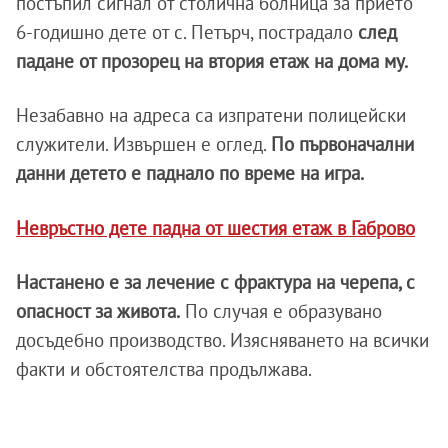
постъпил сигнал от столична болница за прието
6-годишно дете от с. Петърч, пострадало
след
падане от прозорец на втория етаж на дома му.
Незабавно на адреса са изпратени полицейски
служители. Извършен е оглед.
По първоначални
данни
детето е паднало по време на игра.
Невръстно дете падна от шестия етаж в Габрово
Настанено е за лечение с фрактура на черепа, с
опасност за живота.
По случая е образувано
досъдебно производство. Изясняването на всички
факти и обстоятелства продължава.