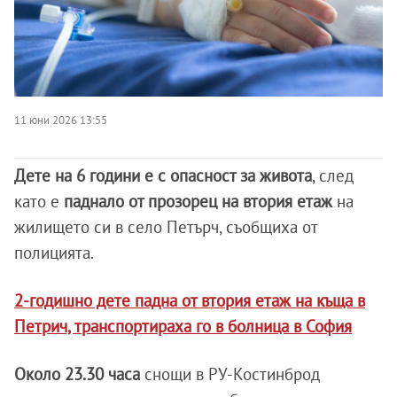
11 юни 2026 13:55
Дете на 6 години е с опасност за живота
, след
като е
паднало от прозорец на втория етаж
на
жилището си в село Петърч, съобщиха от
полицията.
2-годишно дете падна от втория етаж на къща в
Петрич, транспортираха го в болница в София
Около 23.30 часа
снощи в РУ-Костинброд