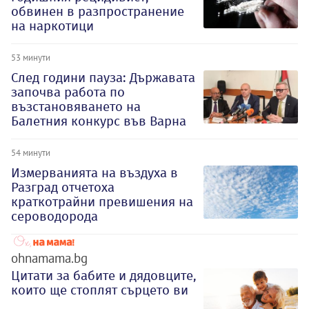
обвинен в разпространение
на наркотици
53 минути
След години пауза: Държавата
започва работа по
възстановяването на
Балетния конкурс във Варна
54 минути
Измерванията на въздуха в
Разград отчетоха
краткотрайни превишения на
сероводорода
ohnamama.bg
Цитати за бабите и дядовците,
които ще стоплят сърцето ви