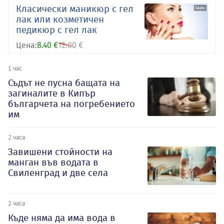
Класически маникюр с гел
лак или козметичен
педикюр с гел лак
Цена:
8.40 €
12.00 €
1 час
Съдът не пусна бащата на
загиналите в Кипър
българчета на погребението
им
2 часа
Завишени стойности на
манган във водата в
Свиленград и две села
2 часа
Къде няма да има вода в