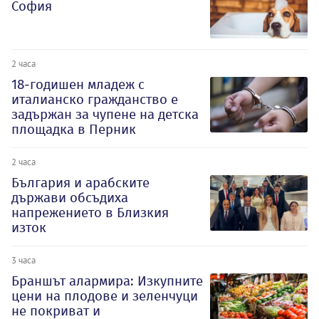
София
2 часа
18-годишен младеж с
италианско гражданство е
задържан за чупене на детска
площадка в Перник
2 часа
България и арабските
държави обсъдиха
напрежението в Близкия
изток
3 часа
Браншът алармира: Изкупните
цени на плодове и зеленчуци
не покриват и