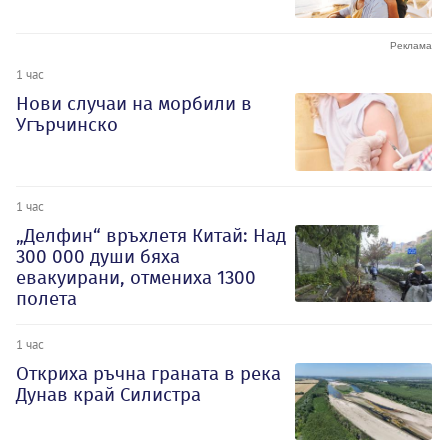
1 час
Нови случаи на морбили в
Угърчинско
1 час
„Делфин“ връхлетя Китай: Над
300 000 души бяха
евакуирани, отмениха 1300
полета
1 час
Откриха ръчна граната в река
Дунав край Силистра