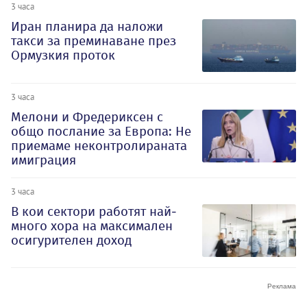
3 часа
Иран планира да наложи
такси за преминаване през
Ормузкия проток
3 часа
Мелони и Фредериксен с
общо послание за Европа: Не
приемаме неконтролираната
имиграция
3 часа
В кои сектори работят най-
много хора на максимален
осигурителен доход