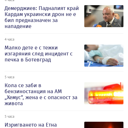
Демерджиев: Падналият край
Кардам украински дрон не е
бил предназначен за
нападение
4 часа
Малко дете е с тежки
изгаряния след инцидент с
печка в Ботевград
5 часа
Кола се заби в
бензиностанция на АМ
„Хемус“, жена е с опасност за
живота
5 часа
Изригването на Етна