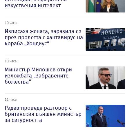
изкуствения интелект
10 часа
Изписаха жената, заразила се
през пролетта с хантавирус на
кораба „Хондиус“
10 часа
Министър Милошев откри
изложбата „Забравените
божества“
11 часа
Радев проведе разговор с
британския външен министър
за сигурността