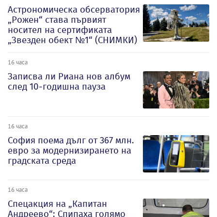
Астрономическа обсерватория
„Рожен“ става първият
носител на сертификата
„Звезден обект №1“ (СНИМКИ)
16 часа
Записва ли Риана нов албум
след 10-годишна пауза
16 часа
София поема дълг от 367 млн.
евро за модернизирането на
градската среда
16 часа
Спецакция на „Капитан
Андреево“: Спипаха голямо