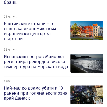
бранш
25 минути
Балтийските страни – от
съветска икономика към
европейски център за
стартъпи
52 минути
Испанският остров Майорка
регистрира рекордно висока
температура на морската вода
1 час
Най-малко двама убити и 13
ранени при голяма експлозия
край Дамаск