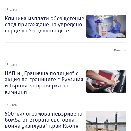
15 часа
Клиника изплати обезщетение
след присаждане на увредено
сърце на 2-годишно дете
15 часа
НАП и „Гранична полиция“ с
акция по границите с Румъния
и Гърция за проверка на
камиони
15 часа
500-килограмова невзривена
бомба от Втората световна
война „изплува“ край Кьолн