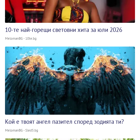
10-те най-горещи световни хита за юли 2026
MelomanBG - 10te.bg
Кой е твоят ангел пазител според зодията ти?
MelomanBG - Sled5.bg