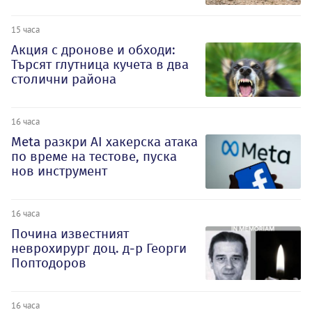
15 часа
Акция с дронове и обходи:
Търсят глутница кучета в два
столични района
16 часа
Meta разкри AI хакерска атака
по време на тестове, пуска
нов инструмент
16 часа
Почина известният
неврохирург доц. д-р Георги
Поптодоров
16 часа