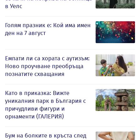
в Уелс
Голям празник е: Кой има имен
ден на 7 август
Емпати ли са хората с аутизъм:
Ново проучване преобръща
познатите схващания
Като в приказка: Вижте
уникалния парк в България с
причудливи фигури и
орнаменти (ГАЛЕРИЯ)
Бум на болките в кръста след