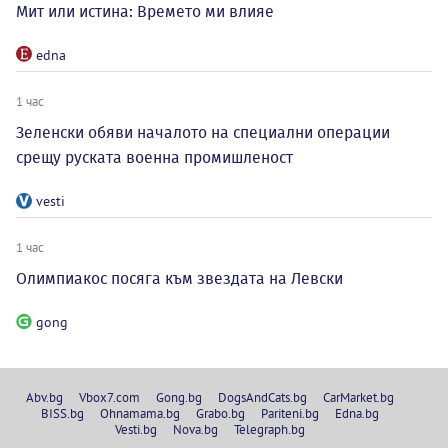
Мит или истина: Времето ми влияе
edna
1 час
Зеленски обяви началото на специални операции
срещу руската военна промишленост
vesti
1 час
Олимпиакос посяга към звездата на Левски
gong
Abv.bg
Vbox7.com
Gong.bg
DogsAndCats.bg
CarMarket.bg
BISS.bg
Ohnamama.bg
Grabo.bg
Pariteni.bg
Edna.bg
Vesti.bg
Nova.bg
Telegraph.bg