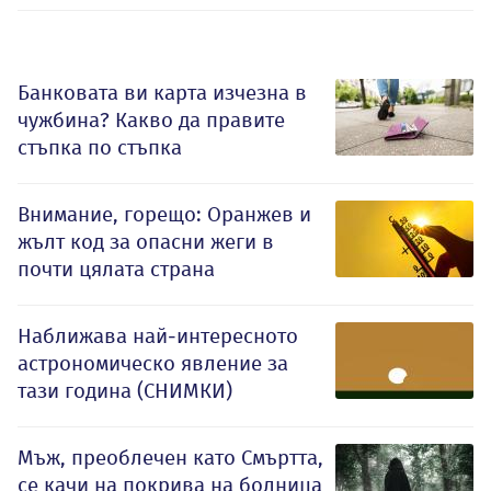
Банковата ви карта изчезна в
чужбина? Какво да правите
стъпка по стъпка
Внимание, горещо: Оранжев и
жълт код за опасни жеги в
почти цялата страна
Наближава най-интересното
астрономическо явление за
тази година (СНИМКИ)
Мъж, преоблечен като Смъртта,
се качи на покрива на болница