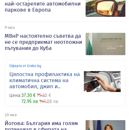
най-остарелите автомобилни
паркове в Европа
9 часа
МВнР настоятелно съветва да
не се предприемат неотложни
пътувания до Куба
Оферта от Grabo.bg
Цялостна профилактика на
климатична система на
автомобил, джип и..
Цена:
37.30 €
75.20 €
72.95 лв
147.08 лв
10 часа
Йотова: България има голям
потенциал в сферата на