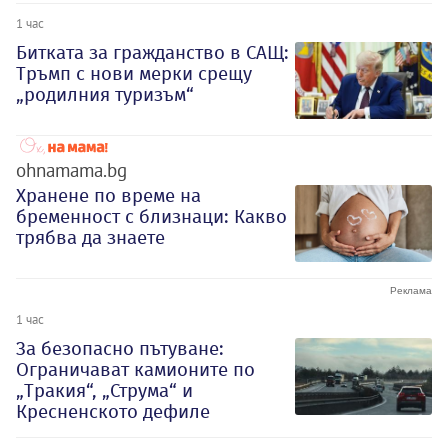
1 час
Битката за гражданство в САЩ:
Тръмп с нови мерки срещу
„родилния туризъм“
ohnamama.bg
Хранене по време на
бременност с близнаци: Какво
трябва да знаете
1 час
За безопасно пътуване:
Ограничават камионите по
„Тракия“, „Струма“ и
Кресненското дефиле