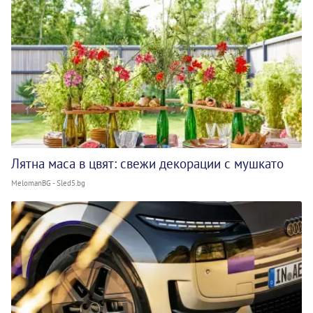
Лятна маса в цвят: свежи декорации с мушкато
MelomanBG - Sled5.bg