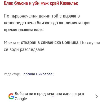
Влак блъсна и уби мъж край Казанлък
По първоначални данни той е
вървял в
непосредствена близост до жп линията при
преминаващия влак.
Мъжът е
откаран в сливенска болница
. По случая
се води разследване.
Редактор:
Гергана Николова;
Добави ни в предпочитани източници в
Google