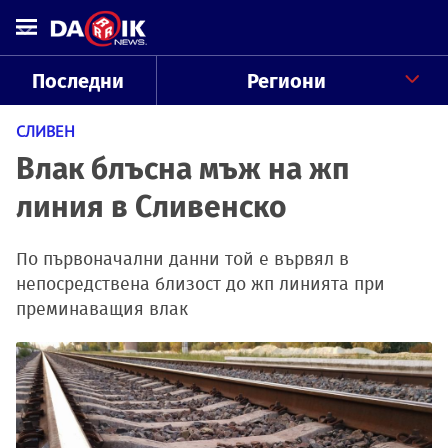
Последни
Региони
СЛИВЕН
Влак блъсна мъж на жп
линия в Сливенско
По първоначални данни той е вървял в
непосредствена близост до жп линията при
преминаващия влак