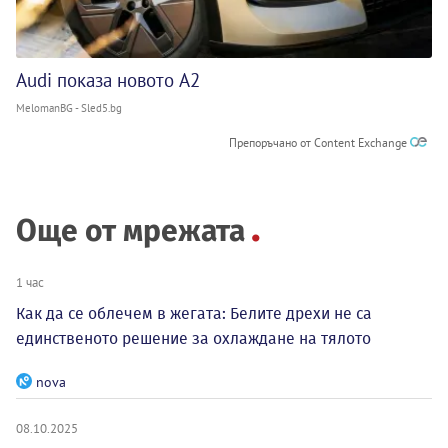
Audi показа новото A2
MelomanBG - Sled5.bg
Препоръчано от Content Exchange
Още от мрежата
1 час
Как да се облечем в жегата: Белите дрехи не са
единственото решение за охлаждане на тялото
nova
08.10.2025