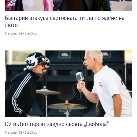
Българин атакува световната титла по ядене на
люто
MelomanBG - Sled5.bg
D2 и Део търсят заедно своята „Свобода“
MelomanBG - Sled5.bg