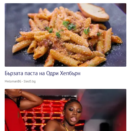
Бързата паста на Одри Хепбърн
MelomanBG - Sled5.bg