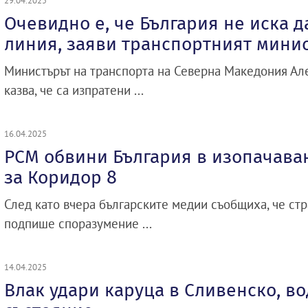
29.04.2025
Очевидно е, че България не иска д
линия, заяви транспортният мини
Министърът на транспорта на Северна Македония А
казва, че са изпратени ...
16.04.2025
РСМ обвини България в изопачава
за Коридор 8
След като вчера българските медии съобщиха, че стр
подпише споразумение ...
14.04.2025
Влак удари каруца в Сливенско, во