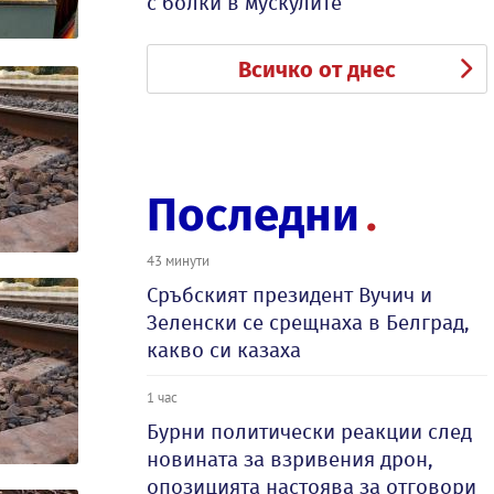
с болки в мускулите
Всичко от днес
Последни
43 минути
Сръбският президент Вучич и
Зеленски се срещнаха в Белград,
какво си казаха
1 час
Бурни политически реакции след
новината за взривения дрон,
опозицията настоява за отговори