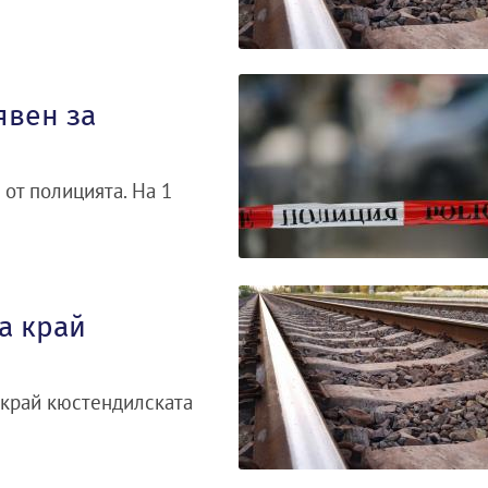
явен за
 от полицията. На 1
а край
 край кюстендилската