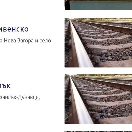
ливенско
а Нова Загора и село
лък
занлък-Дунавци,