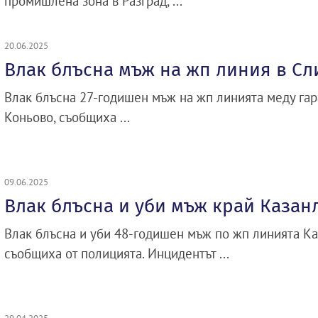
промишлена зона в Разград, ...
20.06.2025
Влак блъсна мъж на жп линия в С
Влак блъсна 27-годишен мъж на жп линията меду гар
Коньово, съобщиха ...
09.06.2025
Влак блъсна и уби мъж край Казан
Влак блъсна и уби 48-годишен мъж по жп линията Ка
съобщиха от полицията. Инцидентът ...