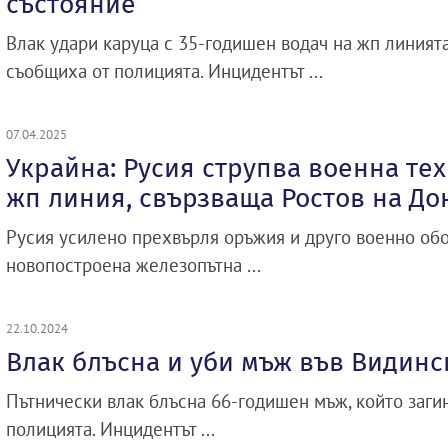
състояние
Влак удари каруца с 35-годишен водач на жп линият
съобщиха от полицията. Инцидентът ...
07.04.2025
Украйна: Русия струпва военна те
жп линия, свързваща Ростов на До
Русия усилено прехвърля оръжия и друго военно об
новопостроена железопътна ...
22.10.2024
Влак блъсна и уби мъж във Видинс
Пътнически влак блъсна 66-годишен мъж, който загин
полицията. Инцидентът ...