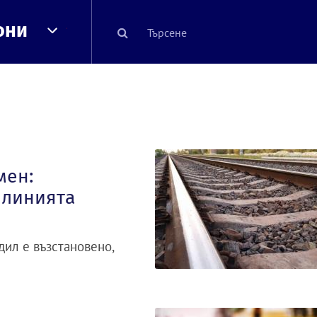
они
мен:
 линията
ил е възстановено,