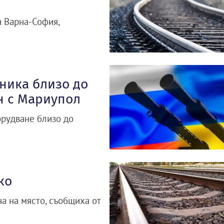
а Варна-София,
хника близо до
н с Мариупол
орудване близо до
ко
а на място, съобщиха от