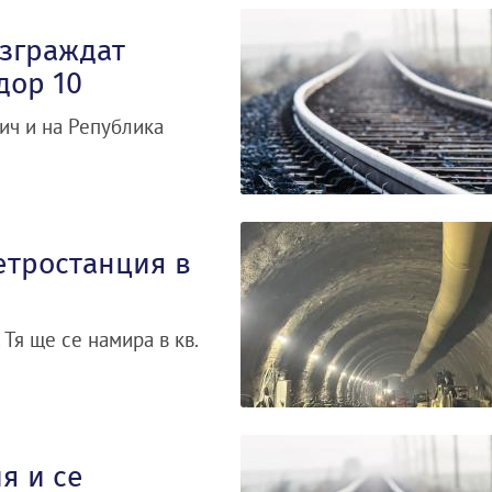
зграждат
дор 10
ич и на Република
етростанция в
Тя ще се намира в кв.
я и се