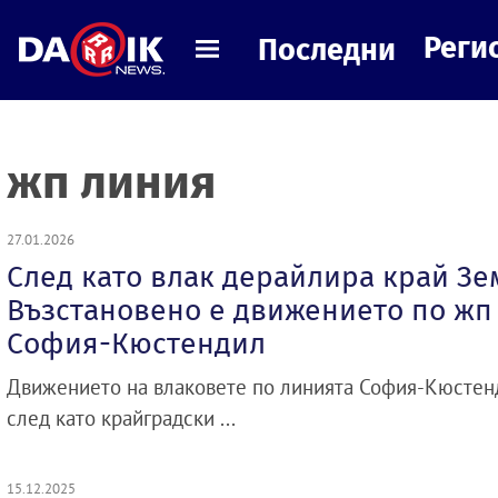
Реги
Последни
жп линия
27.01.2026
След като влак дерайлира край Зе
Възстановено е движението по жп
София-Кюстендил
Движението на влаковете по линията София-Кюстенд
след като крайградски ...
15.12.2025