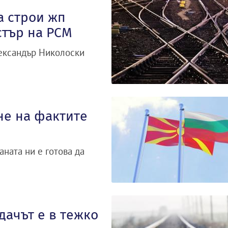
а строи жп
стър на РСМ
лександър Николоски
не на фактите
аната ни е готова да
дачът е в тежко