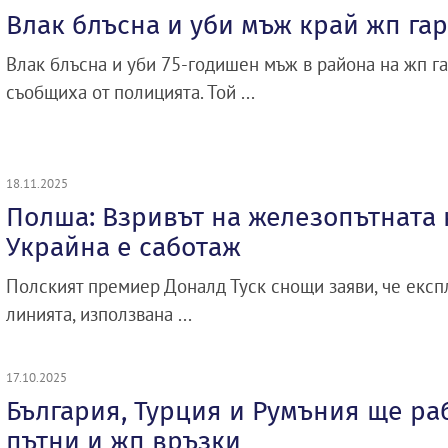
Влак блъсна и уби мъж край жп га
Влак блъсна и уби 75-годишен мъж в района на жп га
съобщиха от полицията. Той ...
18.11.2025
Полша: Взривът на железопътната
Украйна е саботаж
Полският премиер Доналд Туск снощи заяви, че експл
линията, използвана ...
17.10.2025
България, Турция и Румъния ще ра
пътни и жп връзки