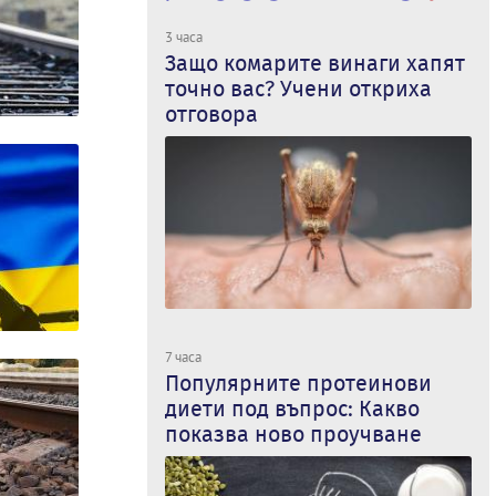
3 часа
Защо комарите винаги хапят
точно вас? Учени откриха
отговора
7 часа
Популярните протеинови
диети под въпрос: Какво
показва ново проучване