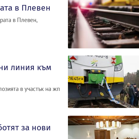
рата в Плевен
рата в Плевен,
 ни линия към
озията в участък на жп
ботят за нови