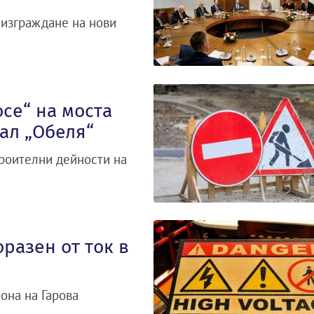
 изграждане на нови
се“ на моста
ал „Обеля“
троителни дейности на
разен от ток в
она на Гарова