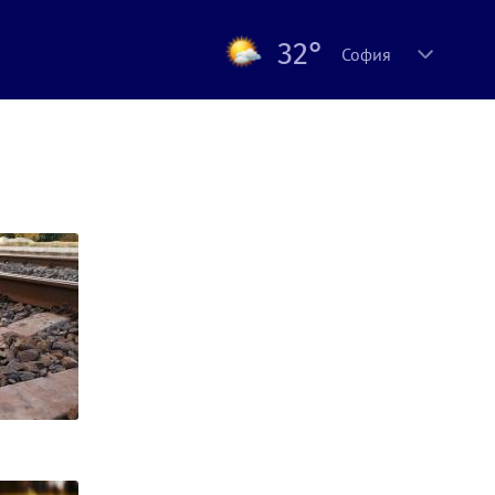
32°
София