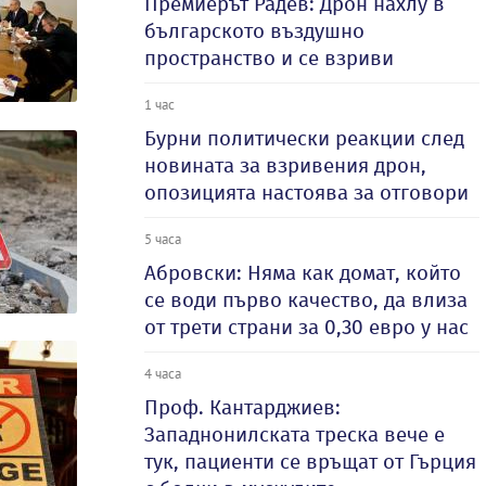
Премиерът Радев: Дрон нахлу в
българското въздушно
пространство и се взриви
1 час
Бурни политически реакции след
новината за взривения дрон,
опозицията настоява за отговори
5 часа
Абровски: Няма как домат, който
се води първо качество, да влиза
от трети страни за 0,30 евро у нас
4 часа
Проф. Кантарджиев:
Западнонилската треска вече е
тук, пациенти се връщат от Гърция