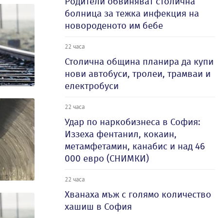
Родители обвиняват столична
болница за тежка инфекция на
новороденото им бебе
22 часа
Столична община планира да купи
нови автобуси, тролеи, трамваи и
електробуси
22 часа
Удар по наркобизнеса в София:
Иззеха фентанил, кокаин,
метамфетамин, канабис и над 46
000 евро (СНИМКИ)
22 часа
Хванаха мъж с голямо количество
хашиш в София