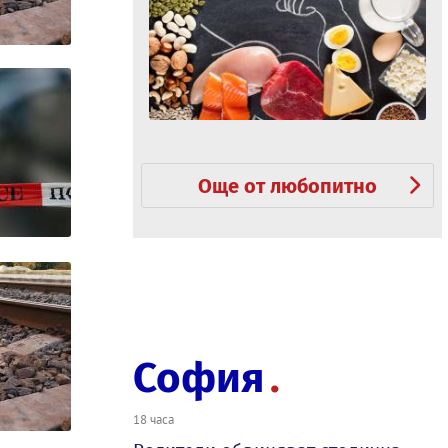
Още от любопитно
София
18 часа