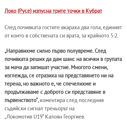
Локо (Русе) изпусна трите точки в Кубрат
След почивката гостите вкараха два гола, единият
от които в собствената си врата, за крайното 5:2.
„Направихме силно първо полувреме. След
почивката реших да дам шанс на всички в групата
за мача да запишат участие. Многото смени,
изглежда, се отразиха на представянето ни на
терена, но важното е, че спечелихме и
продължаваме с доброто си представяне в
първенството“
, коментира след последния
съдийски сигнал треньорът на
„Локомотив U19” Калоян Георгиев.