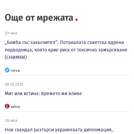
Още от мрежата
19 часа
„Бомба със закъснител“: Потъналата съветска ядрена
подводница, която крие риск от токсично замърсяване
(СНИМКИ)
nova
08.10.2025
Мит или истина: Времето ми влияе
edna
18 часа
Нов скандал разтърси украинската дипломация,