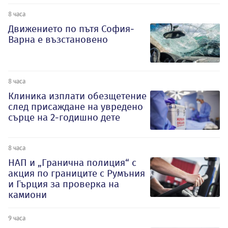
8 часа
Движението по пътя София-
Варна е възстановено
8 часа
Клиника изплати обезщетение
след присаждане на увредено
сърце на 2-годишно дете
8 часа
НАП и „Гранична полиция“ с
акция по границите с Румъния
и Гърция за проверка на
камиони
9 часа