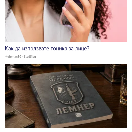
Как да използвате тоника за лице?
MelomanBG - Sled5.bg