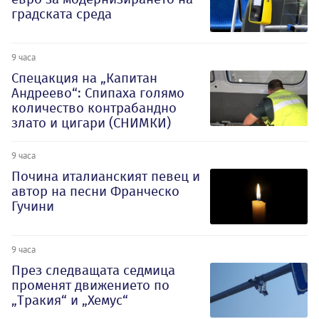
градската среда
9 часа
Спецакция на „Капитан
Андреево“: Спипаха голямо
количество контрабандно
злато и цигари (СНИМКИ)
9 часа
Почина италианският певец и
автор на песни Франческо
Гучини
9 часа
През следващата седмица
променят движението по
„Тракия“ и „Хемус“