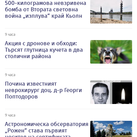
500-килограмова невзривена
бомба от Втората световна
война „изплува“ край Кьолн
9 часа
Акция с дронове и обходи:
Търсят глутница кучета в два
столични района
9 часа
Почина известният
неврохирург доц. д-р Георги
Поптодоров
9 часа
Астрономическа обсерватория
„Рожен“ става първият
носител на сертификата