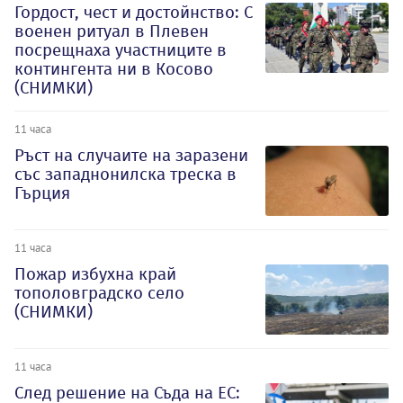
Гордост, чест и достойнство: С
военен ритуал в Плевен
посрещнаха участниците в
контингента ни в Косово
(СНИМКИ)
11 часа
Ръст на случаите на заразени
със западнонилска треска в
Гърция
11 часа
Пожар избухна край
тополовградско село
(СНИМКИ)
11 часа
След решение на Съда на ЕС: