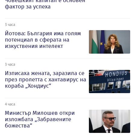
Човешкият капитал е основен
фактор за успеха
3 часа
Йотова: България има голям
потенциал в сферата на
изкуствения интелект
3 часа
Изписаха жената, заразила се
през пролетта с хантавирус на
кораба „Хондиус“
4 часа
Министър Милошев откри
изложбата „Забравените
божества“