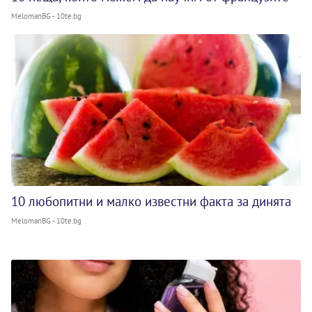
MelomanBG - 10te.bg
10 любопитни и малко известни факта за динята
MelomanBG - 10te.bg