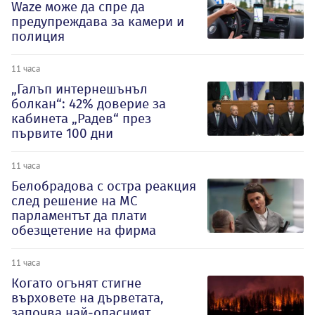
Waze може да спре да
предупреждава за камери и
полиция
11 часа
„Галъп интернешънъл
болкан“: 42% доверие за
кабинета „Радев“ през
първите 100 дни
11 часа
Белобрадова с остра реакция
след решение на МС
парламентът да плати
обезщетение на фирма
11 часа
Когато огънят стигне
върховете на дърветата,
започва най-опасният