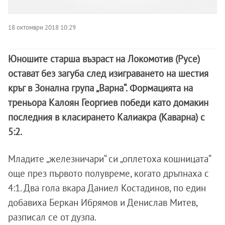
18 октомври 2018 10:29
Юношите старша възраст на Локомотив (Русе)
остават без загуба след изиграването на шестия
кръг в Зонална група „Варна“. Формацията на
треньора Калоян Георгиев победи като домакин
последния в класирането Калиакра (Каварна) с
5:2.
Младите „железничари“ си „оплетоха кошницата“
още през първото полувреме, когато дръпнаха с
4:1. Два гола вкара Даниел Костадинов, по един
добавиха Беркан Ибрямов и Денислав Митев,
разписал се от дузпа.