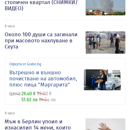
столичен квартал (СНИМКИ/
ВИДЕО)
8 часа
Около 100 души са загинали
при масовото нахлуване в
Сеута
Оферта от Grabo.bg
Вътрешно и външно
почистване на автомобил,
плюс пица "Маргарита"
Цена:
26.40 €
33.00 €
51.63 лв
64.54 лв
8 часа
Мъж в Берлин упоил и
изнасилил 14 жени, които