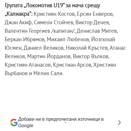
Групата „Локомотив U19” за мача срещу
„Калиакра“:
Кристиян Костов, Ерсин Енверов,
Джан Акиф, Симеон Стойчев, Виктор Денев,
Валентин Георгиев /капитан/, Денислав Митев,
Беркан Ибрямов, Михаил Любенов, Йозгюнай
Юсмен, Даниел Великов, Николай Кръстев, Атанас
Великов, Мартин Йорданов, Виктор Вълков,
Кристиян Атанасов, Кристиан Арсов, Християн
Върбанов и Мелих Сали.
Добави ни в предпочитани източници в
Google