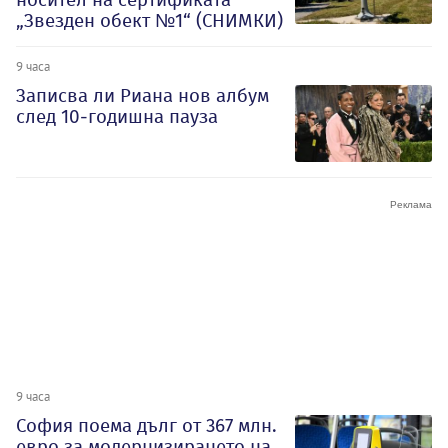
„Звезден обект №1“ (СНИМКИ)
9 часа
Записва ли Риана нов албум
след 10-годишна пауза
9 часа
София поема дълг от 367 млн.
евро за модернизирането на