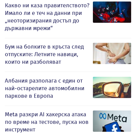
Какво ни каза правителството?
Имало ли е теч на данни при
„неоторизирания достъп до
държавни мрежи“
Бум на болките в кръста след
отпуските: Летните навици,
които ни разболяват
Албания разполага с един от
най-остарелите автомобилни
паркове в Европа
Meta разкри AI хакерска атака
по време на тестове, пуска нов
инструмент