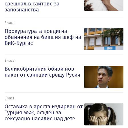
срещнал в сайтове за
запознанства
8 часа
Прокуратурата повдигна
обвинения на бившия шеф на
ВиК-Бургас
8 часа
Великобритания обяви нов
пакет от санкции срещу Русия
8 часа
Оставиха в ареста издирван от
Турция мъж, осъден за
сексуално насилие над дете