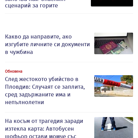
сценарий за горите
Какво да направите, ако
изгубите личните си документи
в чужбина
Обновена
След жестокото убийство в
Пловдив: Случаят се заплита,
сред задържаните има и
непълнолетни
На косъм от трагедия заради
изтекла карта: Автобусен
шофьор остави момче със