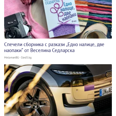
Спечели сборника с разкази „Едно налице, две
наопаки“ от Веселина Седларска
MelomanBG - Sled5.bg