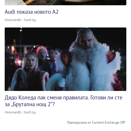
Audi показа новото A2
MelomanBG - Sled5.bg
Дядо Коледа пак сменя правилата. Готови ли сте
за „Брутална нощ 2“?
MelomanBG - Sled5.bg
Препоръчано от Content Exchange