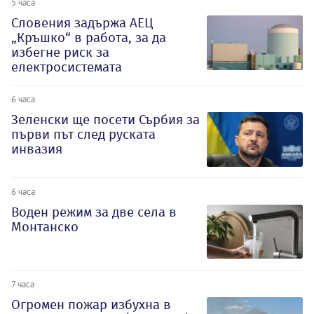
5 часа
Словения задържа АЕЦ
„Кръшко“ в работа, за да
избегне риск за
електросистемата
6 часа
Зеленски ще посети Сърбия за
първи път след руската
инвазия
6 часа
Воден режим за две села в
Монтанско
7 часа
Огромен пожар избухна в