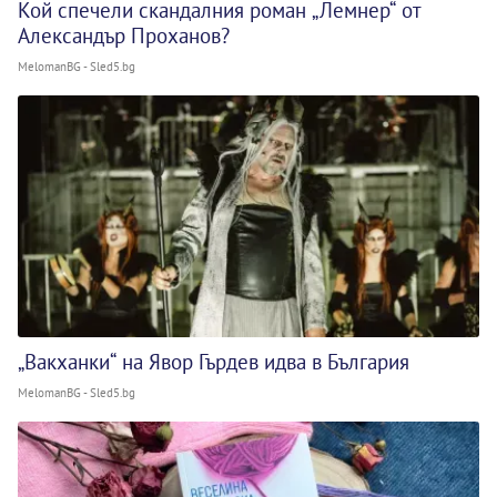
Кой спечели скандалния роман „Лемнер“ от
Александър Проханов?
MelomanBG - Sled5.bg
„Вакханки“ на Явор Гърдев идва в България
MelomanBG - Sled5.bg