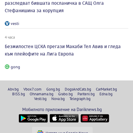
разследват бившата посланичка в САЩ Олга
Стефанишина за корупция
vesti
4 часа
Безмилостен ЦСКА прегази Макаби Тел Авив и гледа
към плейофите на Лига Европа
gong
Abv.bg
Vbox7.com
Gong.bg
DogsAndCats.bg
CarMarket.bg
BISS.bg
Ohnamama.bg
Grabo.bg
Pariteni.bg
Edna.bg
Vesti.bg
Nova.bg
Telegraph.bg
Мобилното приложение на Dariknews.bg