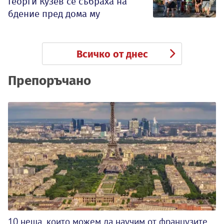
Георги Кузев се събраха на
бдение пред дома му
Всичко от днес
Препоръчано
10 неща, които можем да научим от французите