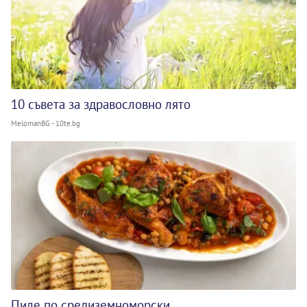
10 съвета за здравословно лято
MelomanBG - 10te.bg
Пиле по средиземноморски