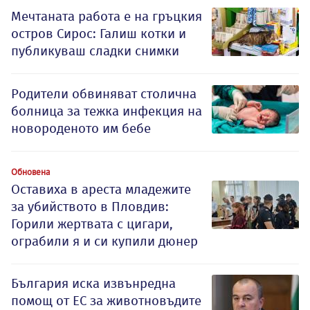
Мечтаната работа е на гръцкия
остров Сирос: Галиш котки и
публикуваш сладки снимки
Родители обвиняват столична
болница за тежка инфекция на
новороденото им бебе
Обновена
Оставиха в ареста младежите
за убийството в Пловдив:
Горили жертвата с цигари,
ограбили я и си купили дюнер
България иска извънредна
помощ от ЕС за животновъдите