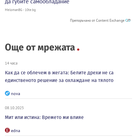
да губите самообладание
MelomanBG - 10te.bg
Препоръчано от Content Exchange
Още от мрежата
14 часа
Как да се облечем в жегата: Белите дрехи не са
единственото решение за охлаждане на тялото
nova
08.10.2025
Мит или истина: Времето ми влияе
edna