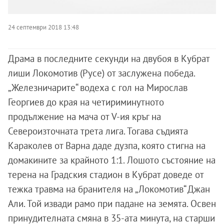
24 септември 2018 13:48
Драма в последните секунди на двубоя в Кубрат
лиши Локомотив (Русе) от заслужена победа.
„Железничарите“ водеха с гол на Мирослав
Георгиев до края на четириминутното
продължение на мача от V-ия кръг на
Североизточната трета лига. Тогава съдията
Караколев от Варна даде дузпа, която стигна на
домакините за крайното 1:1. Лошото състояние на
терена на Градския стадион в Кубрат доведе от
тежка травма на бранителя на „Локомотив“ Джан
Али. Той извади рамо при падане на земята. Освен
принудителната смяна в 35-ата минута, на старши