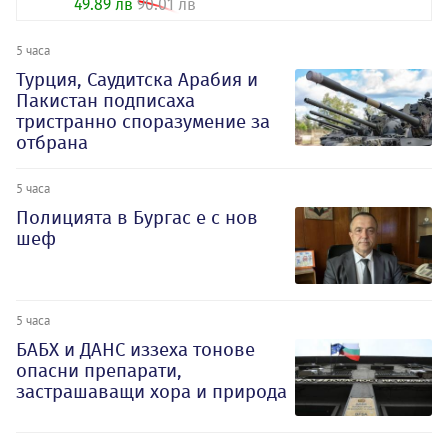
49.89 лв
90.01 лв
5 часа
Турция, Саудитска Арабия и
Пакистан подписаха
тристранно споразумение за
отбрана
5 часа
Полицията в Бургас е с нов
шеф
5 часа
БАБХ и ДАНС иззеха тонове
опасни препарати,
застрашаващи хора и природа