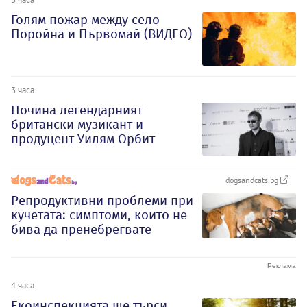
Голям пожар между село
Поройна и Първомай (ВИДЕО)
3 часа
Почина легендарният
британски музикант и
продуцент Уилям Орбит
dogsandcats.bg
Репродуктивни проблеми при
кучетата: симптоми, които не
бива да пренебрегвате
4 часа
Екоинспекцията ще търси