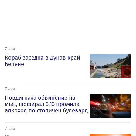
7 часа
Кораб заседна в Дунав край
Белене
7 часа
Повдигнаха обвинение на
мъж, шофирал 3,13 промила
алкохол по столичен булевард
7 часа