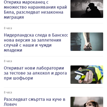
Откриха мароканец с
множество наранявания край
Бяла, разследват незаконна
миграция
8 часа
Нидерландска следа в Банско:
нова версия за заплетения
случай с наши и чужди
младежи
8 часа
Откриват нови лаборатории
за тестове за алкохол и дрога
при шофьори
8 часа
Разследват смъртта на куче в
Ловеч