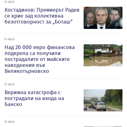
6 часа
Костадинов: Премиерът Радев
се крие зад колективна
безотговорност за „Боташ“
6 часа
Над 20 000 евро финансова
подкрепа са получили
пострадалите от майските
наводнения във
Великотърновско
6 часа
Верижна катастрофа с
пострадали на входа на
Банско
6 часа