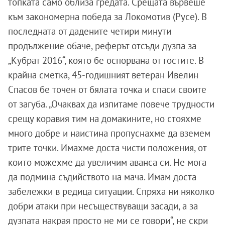
топката само облиза гредата. Срещата вървеше
към закономерна победа за Локомотив (Русе). В
последната от дадените четири минути
продължение обаче, реферът отсъди дузпа за
„Кубрат 2016“, която бе оспорвана от гостите. В
крайна сметка, 45-годишният ветеран Ивелин
Спасов бе точен от бялата точка и спаси своите
от загуба. „Очаквах да изпитаме повече трудности
срещу коравия тим на домакините, но стояхме
много добре и наистина пропуснахме да вземем
трите точки. Имахме доста чисти положения, от
които можехме да увеличим аванса си. Не мога
да подмина съдийството на мача. Имам доста
забележки в редица ситуации. Спряха ни няколко
добри атаки при несъществуващи засади, а за
дузпата накрая просто не ми се говори“, не скри