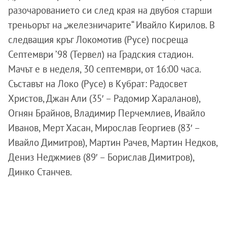
разочарованието си след края на двубоя старши
треньорът на „железничарите“ Ивайло Кирилов. В
следващия кръг Локомотив (Русе) посреща
Септември ’98 (Тервел) на Градския стадион.
Мачът е в неделя, 30 септември, от 16:00 часа.
Съставът на Локо (Русе) в Кубрат: Радосвет
Христов, Джан Али (35′ – Радомир Хараланов),
Огнян Брайнов, Владимир Перчемлиев, Ивайло
Иванов, Мерт Хасан, Мирослав Георгиев (83′ –
Ивайло Димитров), Мартин Рачев, Мартин Недков,
Дениз Неджмиев (89′ – Борислав Димитров),
Динко Станчев.