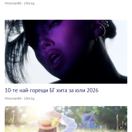
MelomanBG - 10te.bg
10-те най-горещи БГ хита за юли 2026
MelomanBG - 10te.bg