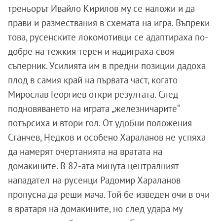
треньорът Ивайло Кирилов му се наложи и да
прави и размествания в схемата на игра. Въпреки
това, русенските локомотивци се адаптираха по-
добре на тежкия терен и надиграха своя
съперник. Усилията им в предни позиции дадоха
плод в самия край на първата част, когато
Мирослав Георгиев откри резултата. След
подновяването на играта „железничарите“
потърсиха и втори гол. От удобни положения
Станчев, Недков и особено Хараланов не успяха
да намерят очертанията на вратата на
домакините. В 82-ата минута централният
нападател на русенци Радомир Хараланов
пропусна да реши мача. Той бе изведен очи в очи
в вратаря на домакините, но след удара му