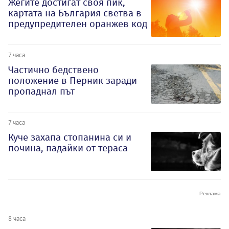
Жегите достигат своя пик,
картата на България светва в
предупредителен оранжев код
7 часа
Частично бедствено
положение в Перник заради
пропаднал път
7 часа
Куче захапа стопанина си и
почина, падайки от тераса
8 часа