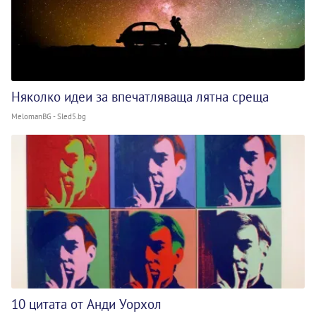
Няколко идеи за впечатляваща лятна среща
MelomanBG - Sled5.bg
10 цитата от Анди Уорхол