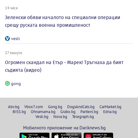
14 часа
Зеленски обяви началото на специални операции
срещу руската военна промишленост
vesti
37 минути
Огромен скандал на Етър - Марек! Тръгнаха да бият
съдията (видео)
gong
Abv.bg
Vbox7.com
Gong.bg
DogsAndCats.bg
CarMarket.bg
BISS.bg
Ohnamama.bg
Grabo.bg
Pariteni.bg
Edna.bg
Vesti.bg
Nova.bg
Telegraph.bg
Мобилното приложение на Dariknews.bg