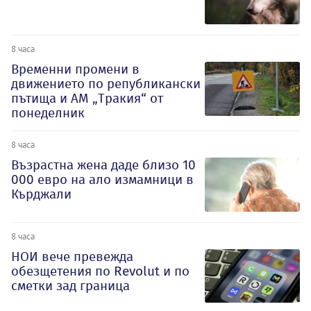
8 часа
Временни промени в
движението по републикански
пътища и АМ „Тракия“ от
понеделник
8 часа
Възрастна жена даде близо 10
000 евро на ало измамници в
Кърджали
8 часа
НОИ вече превежда
обезщетения по Revolut и по
сметки зад граница