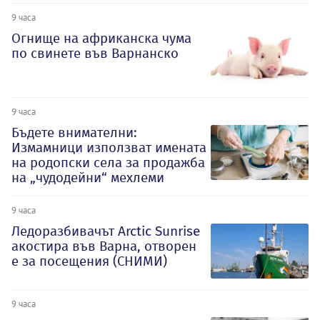
9 часа
Огнище на африканска чума
по свинете във Варнанско
9 часа
Бъдете внимателни:
Измамници използват имената
на родопски села за продажба
на „чудодейни“ мехлеми
9 часа
Ледоразбивачът Arctic Sunrise
акостира във Варна, отворен
е за посещения (СНИМИ)
9 часа