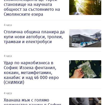
становище на научната
общност за състоянието на
Смолянските езера
4 часа
Столична община планира да
купи нови автобуси, тролеи,
трамваи и електробуси
4 часа
Удар по наркобизнеса в
София: Иззеха фентанил,
кокаин, метамфетамин,
канабис и над 46 000 евро
(СНИМКИ)
4 часа
Хванаха мъж с голямо
количество хашиш в София