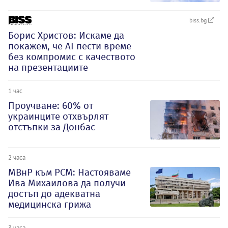
biss.bg
Борис Христов: Искаме да
покажем, че АI пести време
без компромис с качеството
на презентациите
1 час
Проучване: 60% от
украинците отхвърлят
отстъпки за Донбас
2 часа
МВнР към РСМ: Настояваме
Ива Михаилова да получи
достъп до адекватна
медицинска грижа
3 часа