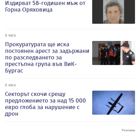
Издирват 58-годишен мъж от
Горна Оряховица
6 часа
Прокуратурата ще иска
постоянен арест за задържани
по разследването за
престъпна група във ВиК-
Бургас
6 часа
Секторът скочи срещу
предложението за над 15 000
евро глоба за нарушение с
дрон