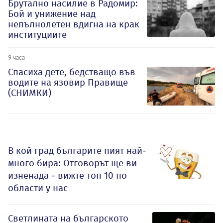
Брутално насилие в Радомир:
Бой и унижение над
непълнолетен вдигна на крак
институциите
9 часа
Спасиха дете, бедстващо във
водите на язовир Правище
(СНИМКИ)
В кой град българите пият най-
много бира: Отговорът ще ви
изненада - вижте топ 10 по
области у нас
Светлината на българското