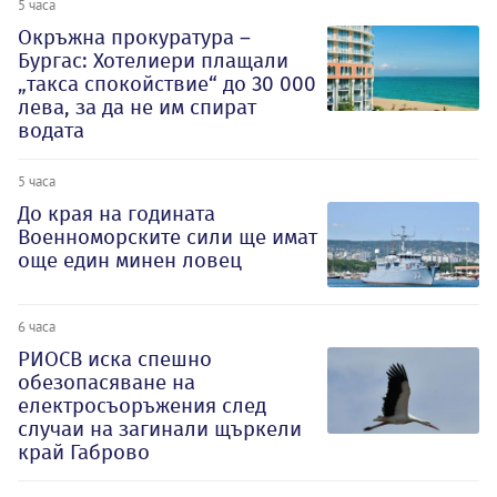
5 часа
Окръжна прокуратура –
Бургас: Хотелиери плащали
„такса спокойствие“ до 30 000
лева, за да не им спират
водата
5 часа
До края на годината
Военноморските сили ще имат
още един минен ловец
6 часа
РИОСВ иска спешно
обезопасяване на
електросъоръжения след
случаи на загинали щъркели
край Габрово