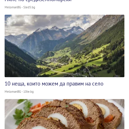
MelomanBG - Sled5.bg
10 неща, които можем да правим на село
MelomanBG - 10te.bg