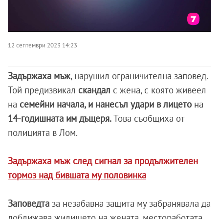
12 септември 2023 14:23
Задържаха мъж
, нарушил ограничителна заповед.
Той предизвикал
скандал
с жена, с която живеел
на
семейни начала, и нанесъл удари в лицето
на
14-годишната им дъщеря.
Това съобщиха от
полицията в Лом.
Задържаха мъж след сигнал за продължителен
тормоз над бившата му половинка
Заповедта
за незабавна защита му забранявала да
доближава жилището на жената, местоработата,