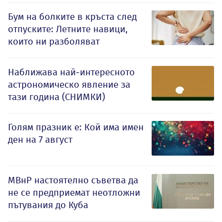
Бум на болките в кръста след
отпуските: Летните навици,
които ни разболяват
Наближава най-интересното
астрономическо явление за
тази година (СНИМКИ)
Голям празник е: Кой има имен
ден на 7 август
МВнР настоятелно съветва да
не се предприемат неотложни
пътувания до Куба