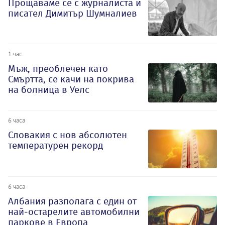
Прощаваме се с журналиста и
писател Димитър Шумналиев
1 час
Мъж, преоблечен като
Смъртта, се качи на покрива
на болница в Уелс
6 часа
Словакия с нов абсолютен
температурен рекорд
6 часа
Албания разполага с един от
най-остарелите автомобилни
паркове в Европа