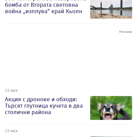
бомба от Втората световна
война „изплува“ край Кьолн
13 часа
Акция с дронове и обходи:
Търсят глутница кучета в два
столични района
13 часа