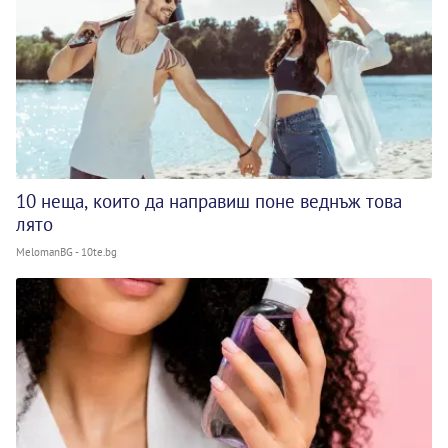
10 неща, които да направиш поне веднъж това
лято
MelomanBG - 10te.bg