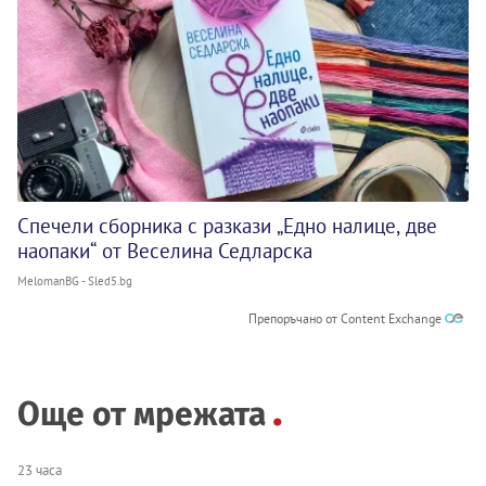
Спечели сборника с разкази „Едно налице, две
наопаки“ от Веселина Седларска
MelomanBG - Sled5.bg
Препоръчано от Content Exchange
Още от мрежата
23 часа