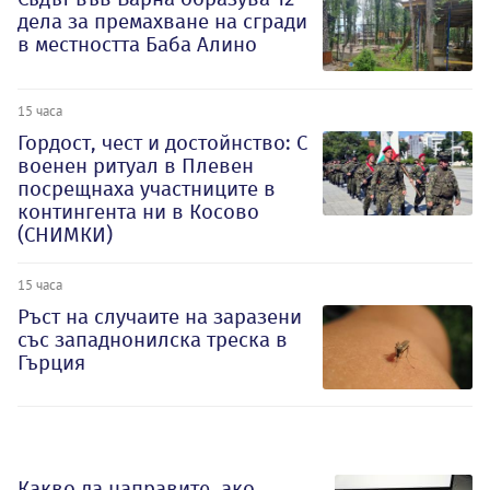
дела за премахване на сгради
в местността Баба Алино
15 часа
Гордост, чест и достойнство: С
военен ритуал в Плевен
посрещнаха участниците в
контингента ни в Косово
(СНИМКИ)
15 часа
Ръст на случаите на заразени
със западнонилска треска в
Гърция
Какво да направите, ако