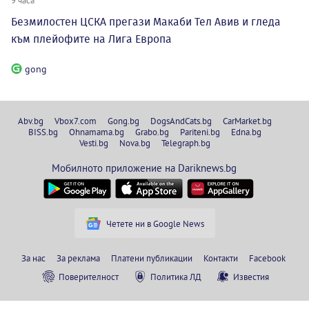
9 часа
Безмилостен ЦСКА прегази Макаби Тел Авив и гледа
към плейофите на Лига Европа
gong
Abv.bg
Vbox7.com
Gong.bg
DogsAndCats.bg
CarMarket.bg
BISS.bg
Ohnamama.bg
Grabo.bg
Pariteni.bg
Edna.bg
Vesti.bg
Nova.bg
Telegraph.bg
Мобилното приложение на Dariknews.bg
Четете ни в Google News
За нас
За реклама
Платени публикации
Контакти
Facebook
Поверителност
Политика ЛД
Известия