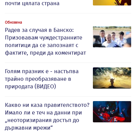
почти цялата страна
Обновена
Радев за случая в Банско:
Призовавам чуждестранните
политици да се запознаят с
фактите, преди да коментират
Голям празник е - настъпва
трайно преобразяване в
природата (ВИДЕО)
Какво ни каза правителството?
Имало ли е теч на данни при
„неоторизирания достъп до
държавни мрежи“