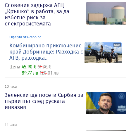
Словения задържа АЕЦ
„Кръшко“ в работа, за да
избегне риск за
електросистемата
Оферта от Grabo.bg
Комбинирано приключение
край Добринище: Разходка с
АТВ, разходка..
Цена:
45.90 €
61.36 €
89.77 лв
120.01 лв
10 часа
Зеленски ще посети Сърбия за
първи път след руската
инвазия
11 часа