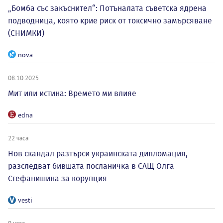
„Бомба със закъснител“: Потъналата съветска ядрена
подводница, която крие риск от токсично замърсяване
(СНИМКИ)
nova
08.10.2025
Мит или истина: Времето ми влияе
edna
22 часа
Нов скандал разтърси украинската дипломация,
разследват бившата посланичка в САЩ Олга
Стефанишина за корупция
vesti