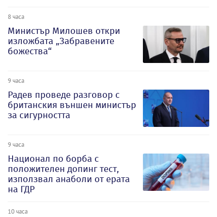
8 часа
Министър Милошев откри
изложбата „Забравените
божества“
9 часа
Радев проведе разговор с
британския външен министър
за сигурността
9 часа
Национал по борба с
положителен допинг тест,
използвал анаболи от ерата
на ГДР
10 часа