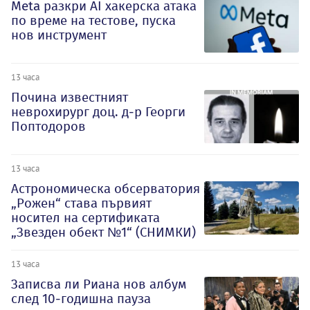
Meta разкри AI хакерска атака
по време на тестове, пуска
нов инструмент
13 часа
Почина известният
неврохирург доц. д-р Георги
Поптодоров
13 часа
Астрономическа обсерватория
„Рожен“ става първият
носител на сертификата
„Звезден обект №1“ (СНИМКИ)
13 часа
Записва ли Риана нов албум
след 10-годишна пауза