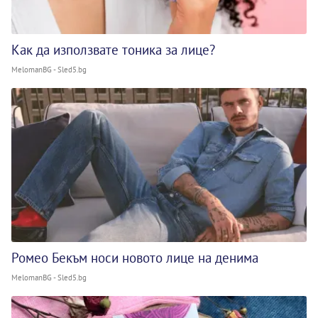
Как да използвате тоника за лице?
MelomanBG - Sled5.bg
Ромео Бекъм носи новото лице на денима
MelomanBG - Sled5.bg