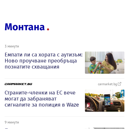
Монтана
3 минути
Емпати ли са хората с аутизъм:
Ново проучване преобръща
познатите схващания
carmarket.bg
Страните-членки на ЕС вече
могат да забраняват
сигналите за полиция в Waze
9 минути