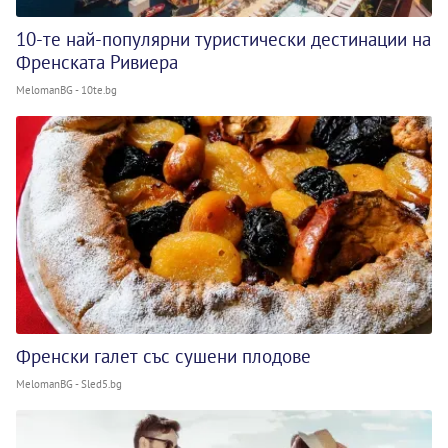
10-те най-популярни туристически дестинации на
Френската Ривиера
MelomanBG - 10te.bg
Френски галет със сушени плодове
MelomanBG - Sled5.bg