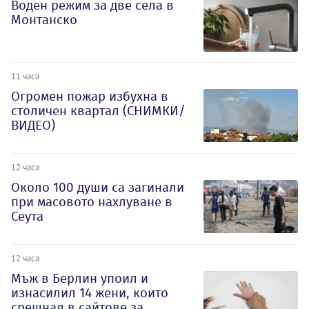
Воден режим за две села в
Монтанско
11 часа
Огромен пожар избухна в
столичен квартал (СНИМКИ/
ВИДЕО)
12 часа
Около 100 души са загинали
при масовото нахлуване в
Сеута
12 часа
Мъж в Берлин упоил и
изнасилил 14 жени, които
срещнал в сайтове за