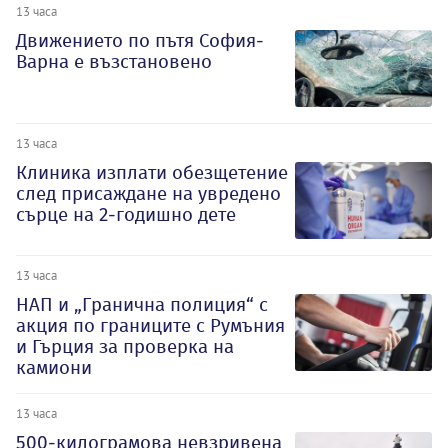
13 часа
Движението по пътя София-
Варна е възстановено
13 часа
Клиника изплати обезщетение
след присаждане на увредено
сърце на 2-годишно дете
13 часа
НАП и „Гранична полиция“ с
акция по границите с Румъния
и Гърция за проверка на
камиони
13 часа
500-килограмова невзривена