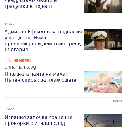
дъжд, гръмотевици и
градушки в неделя
8 часа
Адмирал Ефтимов за падналия
у нас дрон: Няма
преднамерени действия срещу
България
ohnamama.bg
Плажната чанта на мама:
Пълен списък за плаж с дете
8 часа
Испания започва гранични
проверки с Италия след