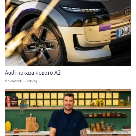
Audi показа новото A2
MelomanBG - Sled5.bg