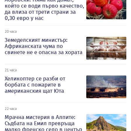
който се води първо качество,
да влиза от трети страни за
0,30 евро у нас
20 часа
Земеделският министър:
Африканската чума по
свинете не е опасна за хората
21 часа
Хеликоптер се разби от
борбата с пожарите в
американския щат Юта
22 часа
Мрачна мистерия в Алпите:
Съдбата на Емил превръща
малко френско село в център