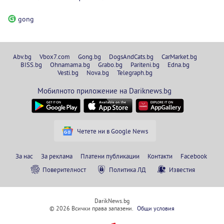
gong
Abv.bg
Vbox7.com
Gong.bg
DogsAndCats.bg
CarMarket.bg
BISS.bg
Ohnamama.bg
Grabo.bg
Pariteni.bg
Edna.bg
Vesti.bg
Nova.bg
Telegraph.bg
Мобилното приложение на Dariknews.bg
Четете ни в Google News
За нас
За реклама
Платени публикации
Контакти
Facebook
Поверителност
Политика ЛД
Известия
DarikNews.bg
© 2026 Всички права запазени.
Общи условия