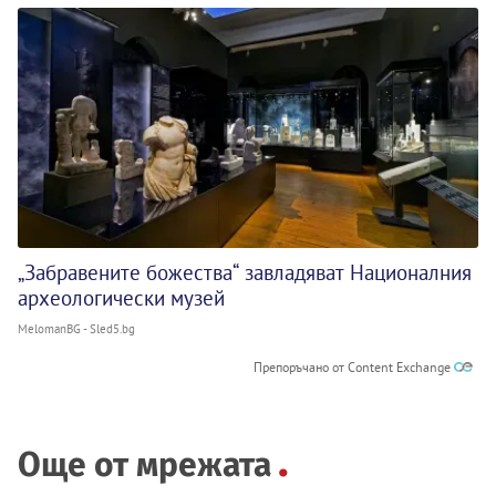
„Забравените божества“ завладяват Националния
археологически музей
MelomanBG - Sled5.bg
Препоръчано от Content Exchange
Още от мрежата