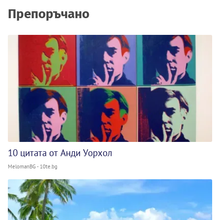
Препоръчано
10 цитата от Анди Уорхол
MelomanBG - 10te.bg