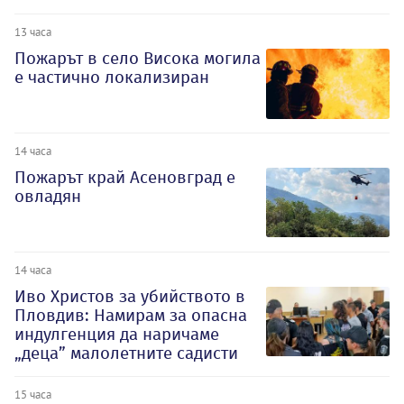
13 часа
Пожарът в село Висока могила
е частично локализиран
14 часа
Пожарът край Асеновград е
овладян
14 часа
Иво Христов за убийството в
Пловдив: Намирам за опасна
индулгенция да наричаме
„деца” малолетните садисти
15 часа