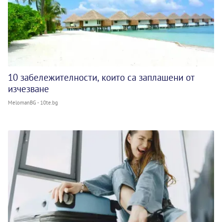
10 забележителности, които са заплашени от
изчезване
MelomanBG - 10te.bg