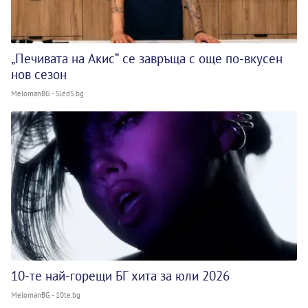
„Печивата на Акис“ се завръща с още по-вкусен
нов сезон
MelomanBG - Sled5.bg
10-те най-горещи БГ хита за юли 2026
MelomanBG - 10te.bg