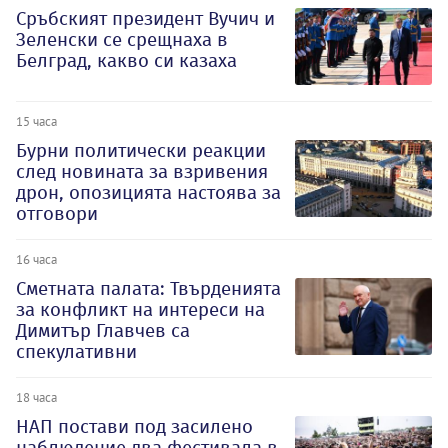
Сръбският президент Вучич и
Зеленски се срещнаха в
Белград, какво си казаха
15 часа
Бурни политически реакции
след новината за взривения
дрон, опозицията настоява за
отговори
16 часа
Сметната палата: Твърденията
за конфликт на интереси на
Димитър Главчев са
спекулативни
18 часа
НАП постави под засилено
наблюдение два фестивала в