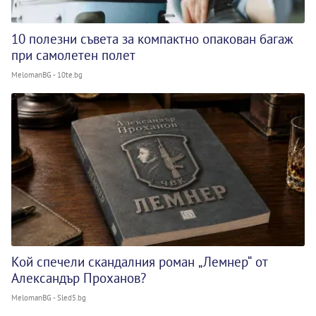
10 полезни съвета за компактно опакован багаж
при самолетен полет
MelomanBG - 10te.bg
Кой спечели скандалния роман „Лемнер“ от
Александър Проханов?
MelomanBG - Sled5.bg