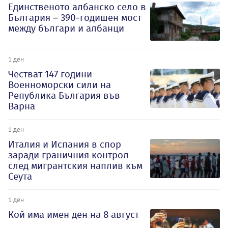
Единственото албанско село в
България – 390-годишен мост
между българи и албанци
1 ден
Честват 147 години
Военноморски сили на
Република България във
Варна
1 ден
Италия и Испания в спор
заради граничния контрол
след мигрантския наплив към
Сеута
1 ден
Кой има имен ден на 8 август