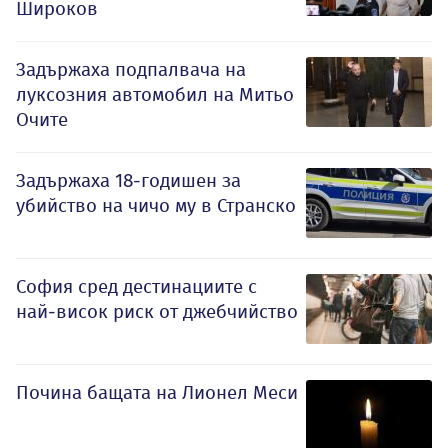
Широков
Задържаха подпалвача на
луксозния автомобил на Митьо
Очите
Задържаха 18-годишен за
убийство на чичо му в Странско
София сред дестинациите с
най-висок риск от джебчийство
Почина бащата на Лионел Меси