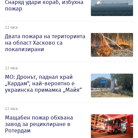
Снаряд удари кораб, избухна
пожар
12 часа
Двата пожара на територията
на област Хасково са
локализирани
12 часа
МО: Дронът, паднал край
„Кардам“, най-вероятно е
украинска примамка „Майя“
12 часа
Мащабен пожар обхвана
завод за рециклиране в
Ротердам