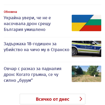
Обновена
Украйна увери, че не е
насочвала дрон срещу
България умишлено
Задържаха 18-годишен за
убийство на чичо му в Странско
Овчар с разказ за падналия
дрон: Когато гръмна, се чу
силно „бууум“
Всичко от днес