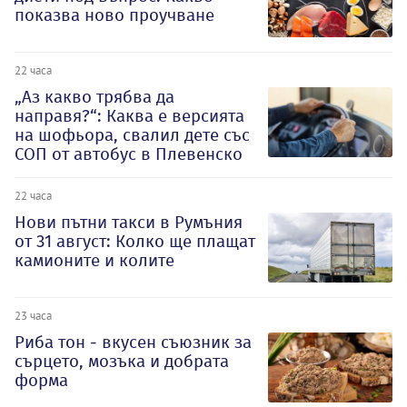
показва ново проучване
22 часа
„Аз какво трябва да
направя?“: Каква е версията
на шофьора, свалил дете със
СОП от автобус в Плевенско
22 часа
Нови пътни такси в Румъния
от 31 август: Колко ще плащат
камионите и колите
23 часа
Риба тон - вкусен съюзник за
сърцето, мозъка и добрата
форма