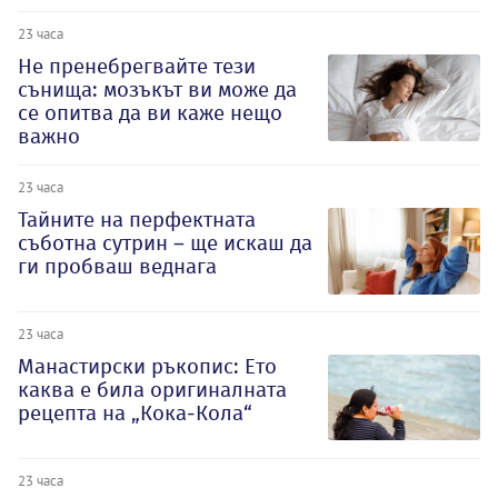
23 часа
Не пренебрегвайте тези
сънища: мозъкът ви може да
се опитва да ви каже нещо
важно
23 часа
Тайните на перфектната
съботна сутрин – ще искаш да
ги пробваш веднага
23 часа
Манастирски ръкопис: Ето
каква е била оригиналната
рецепта на „Кока-Кола“
23 часа