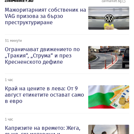
carmarket.bg
Мажоритарният собственик на
VAG призова за бързо
преструктуриране
31 минути
Ограничават движението по
„Тракия“, „Струма“ и през
Кресненското дефиле
1 час
Край на цените в лева: От 9
август етикетите остават само
в евро
1 час
Капризите на времето: Жега,