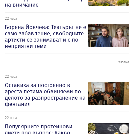
на внимание
22 часа
Боряна Йовчева: Театърът не е
само забавление, свободните
артисти се занимават и с по-
неприятни теми
22 часа
Оставиха за постоянно в
ареста петима обвиняеми по
делото за разпространение на
фентанил
22 часа
Популярните протеинови
диети под въпрос: Какво