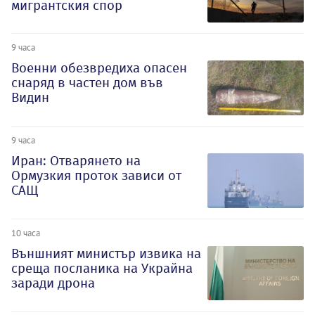
мигрантския спор
9 часа
Военни обезвредиха опасен
снаряд в частен дом във
Видин
9 часа
Иран: Отварянето на
Ормузкия проток зависи от
САЩ
10 часа
Външният министър извика на
среща посланика на Украйна
заради дрона