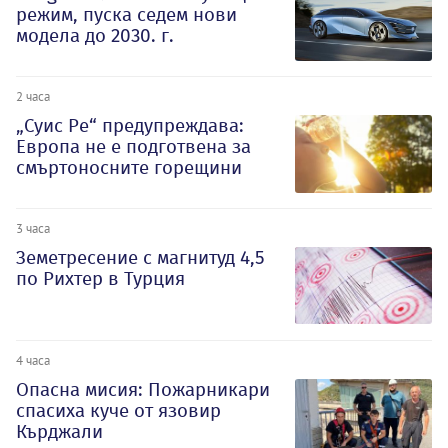
режим, пуска седем нови
модела до 2030. г.
2 часа
„Суис Ре“ предупреждава:
Европа не е подготвена за
смъртоносните горещини
3 часа
Земетресение с магнитуд 4,5
по Рихтер в Турция
4 часа
Опасна мисия: Пожарникари
спасиха куче от язовир
Кърджали