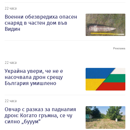
22 часа
Военни обезвредиха опасен
снаряд в частен дом във
Видин
22 часа
Украйна увери, че не е
насочвала дрон срещу
България умишлено
22 часа
Овчар с разказ за падналия
дрон: Когато гръмна, се чу
силно „бууум“