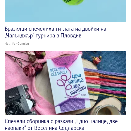
Бразилци спечелиха титлата на двойки на
„Чалънджър“ турнира в Пловдив
NetInfo - Gong.bg
Спечели сборника с разкази „Едно налице, две
наопаки“ от Веселина Седларска