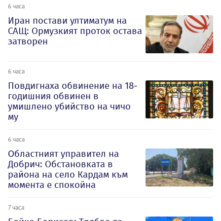
6 часа
Иран постави ултиматум на
САЩ: Ормузкият проток остава
затворен
6 часа
Повдигнаха обвинение на 18-
годишния обвинен в
умишлено убийство на чичо
му
6 часа
Oбластният управител на
Добрич: Обстановката в
района на село Кардам към
момента е спокойна
7 часа