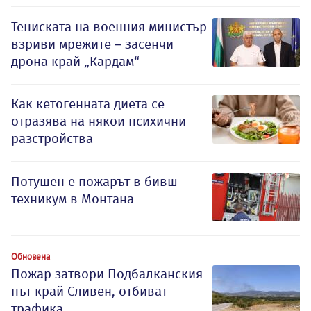
Тениската на военния министър
взриви мрежите – засенчи
дрона край „Кардам“
Как кетогенната диета се
отразява на някои психични
разстройства
Потушен е пожарът в бивш
техникум в Монтана
Обновена
Пожар затвори Подбалканския
път край Сливен, отбиват
трафика