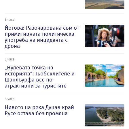
8 часа
Йотова: Разочарована съм от
примитивната политическа
употреба на инцидента с
дрона
8 часа
„Нулевата точка на
историята“: Гьобеклитепе и
Шанлъурфа все по-
атрактивни за туристите
8 часа
Нивото на река Дунав край
Русе остава без промяна