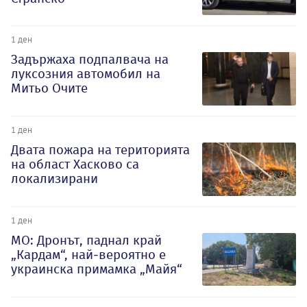
1 ден
Задържаха подпалвача на
луксозния автомобил на
Митьо Очите
1 ден
Двата пожара на територията
на област Хасково са
локализирани
1 ден
МО: Дронът, паднал край
„Кардам“, най-вероятно е
украинска примамка „Майя“