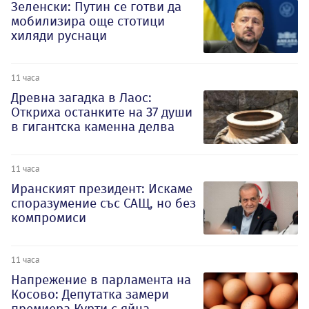
Зеленски: Путин се готви да
мобилизира още стотици
хиляди руснаци
11 часа
Древна загадка в Лаос:
Откриха останките на 37 души
в гигантска каменна делва
11 часа
Иранският президент: Искаме
споразумение със САЩ, но без
компромиси
11 часа
Напрежение в парламента на
Косово: Депутатка замери
премиера Курти с яйца