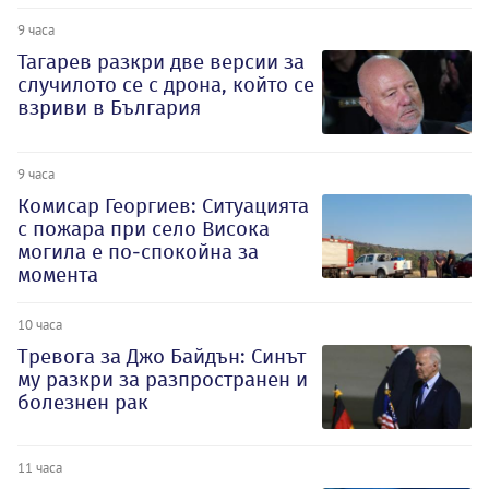
9 часа
Тагарев разкри две версии за
случилото се с дрона, който се
взриви в България
9 часа
Комисар Георгиев: Ситуацията
с пожара при село Висока
могила е по-спокойна за
момента
10 часа
Тревога за Джо Байдън: Синът
му разкри за разпространен и
болезнен рак
11 часа