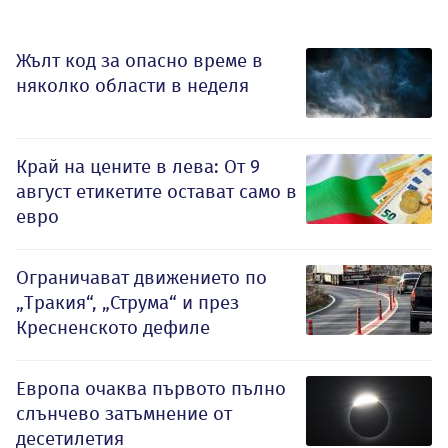
Жълт код за опасно време в
няколко области в неделя
Край на цените в лева: От 9
август етикетите остават само в
евро
Ограничават движението по
„Тракия“, „Струма“ и през
Кресненското дефиле
Европа очаква първото пълно
слънчево затъмнение от
десетилетия