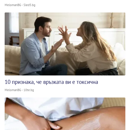
MelomanBG - Sled5.bg
10 признака, че връзката ви е токсична
MelomanBG - 10te.bg