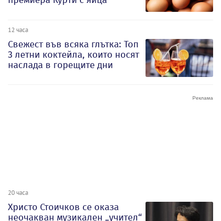
12 часа
Свежест във всяка глътка: Топ
3 летни коктейла, които носят
наслада в горещите дни
20 часа
Христо Стоичков се оказа
неочакван музикален „учител“