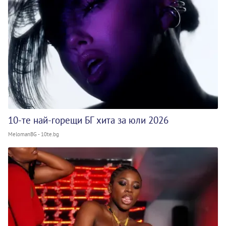
10-те най-горещи БГ хита за юли 2026
MelomanBG - 10te.bg