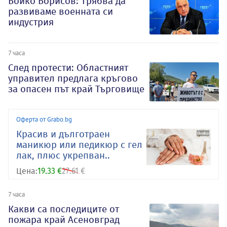
Бойко Борисов: Трябва да
развиваме военната си
индустрия
7 часа
След протести: Областният
управител предлага кръгово
за опасен път край Търговище
Оферта от Grabo.bg
Красив и дълготраен
маникюр или педикюр с гел
лак, плюс укрепван..
Цена:
19.33 €
27.61 €
7 часа
Какви са последиците от
пожара край Асеновград