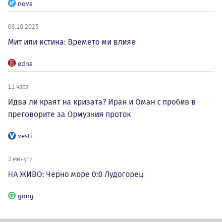
nova
08.10.2025
Мит или истина: Времето ми влияе
edna
11 часа
Идва ли краят на кризата? Иран и Оман с пробив в
преговорите за Ормузкия проток
vesti
2 минути
НА ЖИВО: Черно море 0:0 Лудогорец
gong