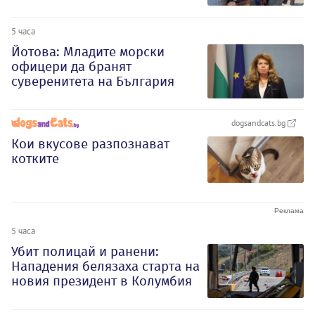
5 часа
Йотова: Младите морски
офицери да бранят
суверенитета на България
dogsandcats.bg
Кои вкусове разпознават
котките
5 часа
Убит полицай и ранени:
Нападения белязаха старта на
новия президент в Колумбия