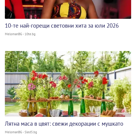
10-те най-горещи световни хита за юли 2026
MelomanBG - 10te.bg
Лятна маса в цвят: свежи декорации с мушкато
MelomanBG - Sled5.bg