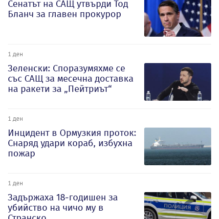
Сенатът на САЩ утвърди Тод
Бланч за главен прокурор
1 ден
Зеленски: Споразумяхме се
със САЩ за месечна доставка
на ракети за „Пейтриът“
1 ден
Инцидент в Ормузкия проток:
Снаряд удари кораб, избухна
пожар
1 ден
Задържаха 18-годишен за
убийство на чичо му в
Странско