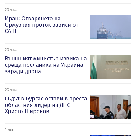
23 часа
Иран: Отварянето на
Ормузкия проток зависи от
САЩ
23 часа
Външният министър извика на
среща посланика на Украйна
заради дрона
23 часа
Съдът в Бургас остави в ареста
областния лидер на ДПС
Христо Широков
1 ден