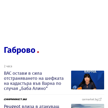
Габрово
2 часа
ВАС остави в сила
отстраняването на шефката
на кадастъра във Варна по
случая „Баба Алино“
carmarket.bg
Peugeot влиза в атакуващ