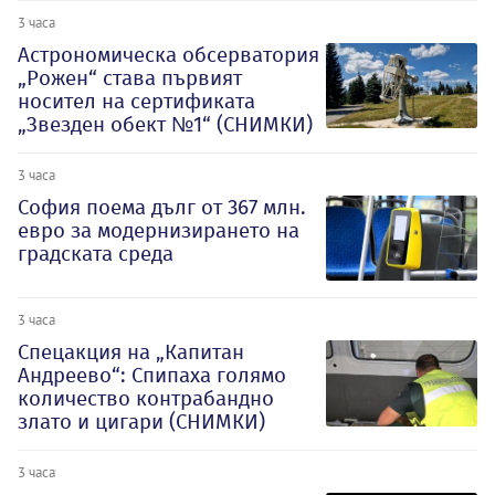
3 часа
Астрономическа обсерватория
„Рожен“ става първият
носител на сертификата
„Звезден обект №1“ (СНИМКИ)
3 часа
София поема дълг от 367 млн.
евро за модернизирането на
градската среда
3 часа
Спецакция на „Капитан
Андреево“: Спипаха голямо
количество контрабандно
злато и цигари (СНИМКИ)
3 часа