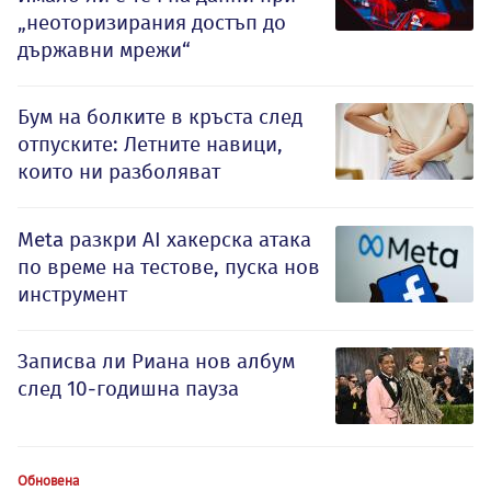
„неоторизирания достъп до
държавни мрежи“
Бум на болките в кръста след
отпуските: Летните навици,
които ни разболяват
Meta разкри AI хакерска атака
по време на тестове, пуска нов
инструмент
Записва ли Риана нов албум
след 10-годишна пауза
Обновена