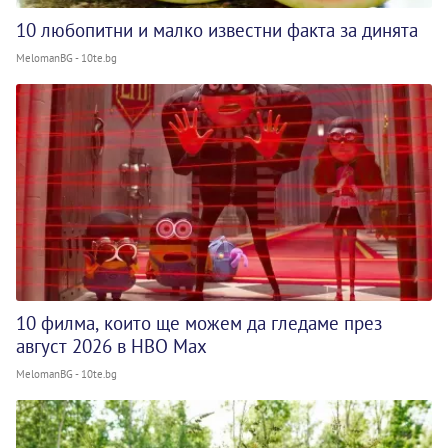
10 любопитни и малко известни факта за динята
MelomanBG - 10te.bg
10 филма, които ще можем да гледаме през
август 2026 в HBO Max
MelomanBG - 10te.bg