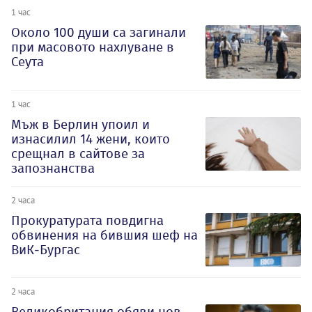
1 час
Около 100 души са загинали
при масовото нахлуване в
Сеута
1 час
Мъж в Берлин упоил и
изнасилил 14 жени, които
срещнал в сайтове за
запознанства
2 часа
Прокуратурата повдигна
обвинения на бившия шеф на
ВиК-Бургас
2 часа
Великобритания обяви нов