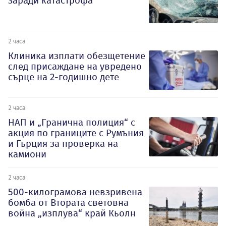
заради катастрофа
2 часа
Клиника изплати обезщетение
след присаждане на увредено
сърце на 2-годишно дете
2 часа
НАП и „Гранична полиция“ с
акция по границите с Румъния
и Гърция за проверка на
камиони
2 часа
500-килограмова невзривена
бомба от Втората световна
война „изплува“ край Кьолн