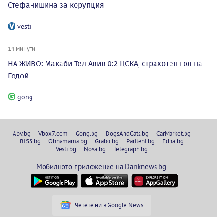
Стефанишина за корупция
vesti
14 минути
НА ЖИВО: Макаби Тел Авив 0:2 ЦСКА, страхотен гол на
Годой
gong
Abv.bg
Vbox7.com
Gong.bg
DogsAndCats.bg
CarMarket.bg
BISS.bg
Ohnamama.bg
Grabo.bg
Pariteni.bg
Edna.bg
Vesti.bg
Nova.bg
Telegraph.bg
Мобилното приложение на Dariknews.bg
Четете ни в Google News