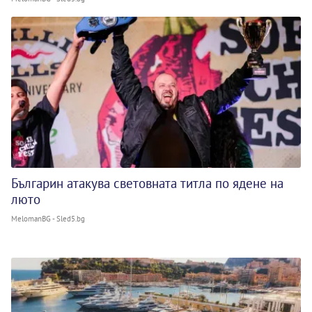
Българин атакува световната титла по ядене на
люто
MelomanBG - Sled5.bg