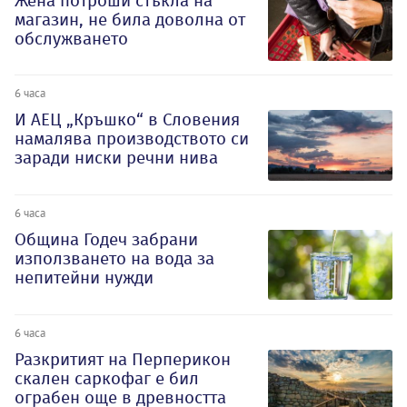
Жена потроши стъкла на
магазин, не била доволна от
обслужването
6 часа
И АЕЦ „Кръшко“ в Словения
намалява производството си
заради ниски речни нива
6 часа
Община Годеч забрани
използването на вода за
непитейни нужди
6 часа
Разкритият на Перперикон
скален саркофаг е бил
ограбен още в древността