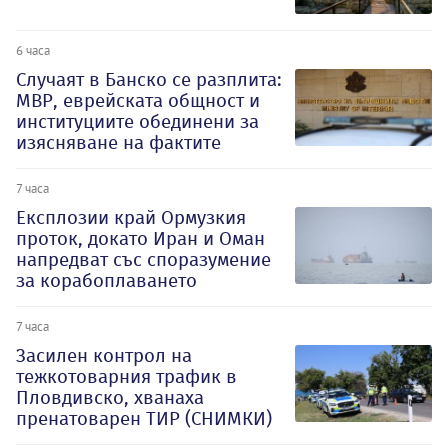
6 часа
Случаят в Банско се разплита:
МВР, еврейската общност и
институциите обединени за
изясняване на фактите
7 часа
Експлозии край Ормузкия
проток, докато Иран и Оман
напредват със споразумение
за корабоплаването
7 часа
Засилен контрол на
тежкотоварния трафик в
Пловдивско, хванаха
пренатоварен ТИР (СНИМКИ)