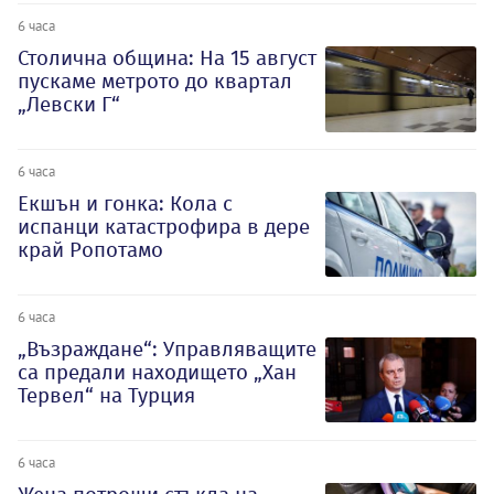
6 часа
Столична община: На 15 август
пускаме метрото до квартал
„Левски Г“
6 часа
Екшън и гонка: Кола с
испанци катастрофира в дере
край Ропотамо
6 часа
„Възраждане“: Управляващите
са предали находището „Хан
Тервел“ на Турция
6 часа