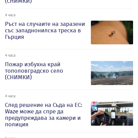
(СНИМКИ)
4 часа
Ръст на случаите на заразени
със западнонилска треска в
Гърция
4 часа
Пожар избухна край
тополовградско село
(СНИМКИ)
4 часа
След решение на Съда на ЕС:
Waze може да спре да
предупреждава за камери и
полиция