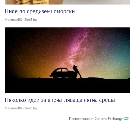
Пиле по средиземноморски
MelomanBG - Sled5.bg
Няколко идеи за впечатляваща лятна среща
MelomanBG - Sled5.bg
Препоръчано от Content Exchange