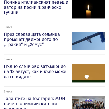
Почина италианският певец и
автор на песни Франческо
Гучини
3 часа
През следващата седмица
променят движението по
„Тракия“ и „Хемус“
3 часа
Пълно слънчево затъмнение
на 12 август, как и къде може
да го видите
3 часа
Талантите на България: МОН
почете олимпийските ни
шампиони