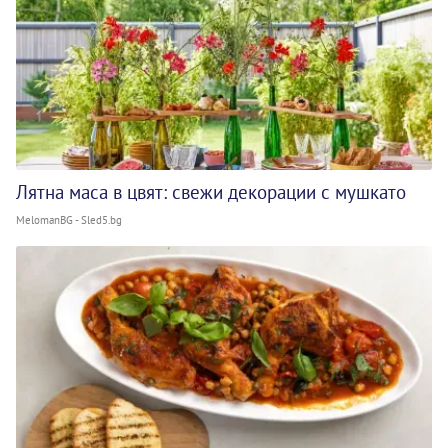
Лятна маса в цвят: свежи декорации с мушкато
MelomanBG - Sled5.bg