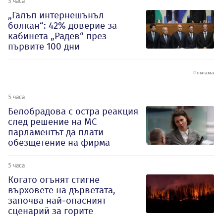
5 часа
„Галъп интернешънъл
болкан“: 42% доверие за
кабинета „Радев“ през
първите 100 дни
5 часа
Белобрадова с остра реакция
след решение на МС
парламентът да плати
обезщетение на фирма
5 часа
Когато огънят стигне
върховете на дърветата,
започва най-опасният
сценарий за горите