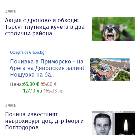
2 часа
Акция с дронове и обходи:
Търсят глутница кучета в два
столични района
Оферта от Grabo.bg
Почивка в Приморско - на
брега на Дяволския залив!
Нощувка на ба..
Цена:
65.00 €
83.00 €
127.13 лв
162.33 лв
3 часа
Почина известният
неврохирург доц. д-р Георги
Поптодоров