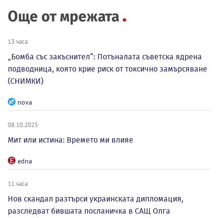
Още от мрежата
13 часа
„Бомба със закъснител“: Потъналата съветска ядрена
подводница, която крие риск от токсично замърсяване
(СНИМКИ)
nova
08.10.2025
Мит или истина: Времето ми влияе
edna
11 часа
Нов скандал разтърси украинската дипломация,
разследват бившата посланичка в САЩ Олга