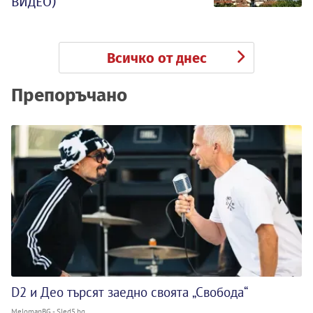
ВИДЕО)
Всичко от днес
Препоръчано
D2 и Део търсят заедно своята „Свобода“
MelomanBG - Sled5.bg