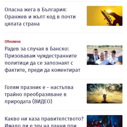
Опасна жега в България:
Оранжев и жълт код в почти
цялата страна
Обновена
Радев за случая в Банско:
Призовавам чуждестранните
политици да се запознаят с
фактите, преди да коментират
Голям празник е - настъпва
трайно преобразяване в
природата (ВИДЕО)
Какво ни каза правителството?
Имало ли е теч на данни при