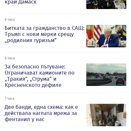
край Дамаск
6 часа
Битката за гражданство в САЩ:
Тръмп с нови мерки срещу
„родилния туризъм“
6 часа
За безопасно пътуване:
Ограничават камионите по
„Тракия“, „Струма“ и
Кресненското дефиле
7 часа
Две банди, една схема: как е
действала наглата мрежа за
фентанил у нас