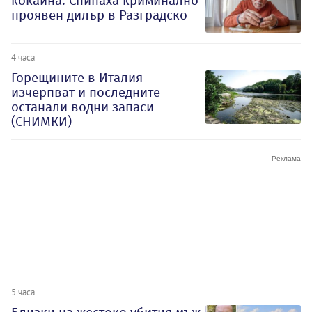
кокаина: Спипаха криминално
проявен дилър в Разградско
4 часа
Горещините в Италия
изчерпват и последните
останали водни запаси
(СНИМКИ)
5 часа