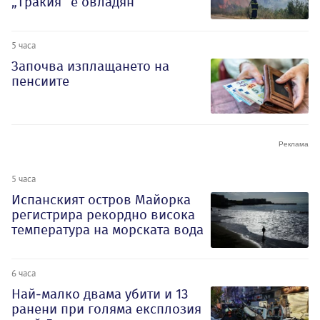
„Тракия“ е овладян
5 часа
Започва изплащането на
пенсиите
5 часа
Испанският остров Майорка
регистрира рекордно висока
температура на морската вода
6 часа
Най-малко двама убити и 13
ранени при голяма експлозия