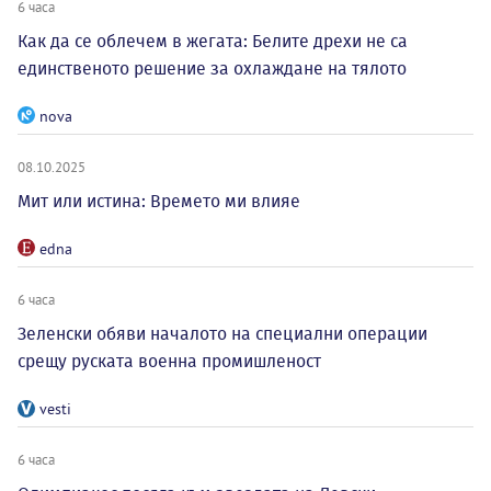
6 часа
Как да се облечем в жегата: Белите дрехи не са
единственото решение за охлаждане на тялото
nova
08.10.2025
Мит или истина: Времето ми влияе
edna
6 часа
Зеленски обяви началото на специални операции
срещу руската военна промишленост
vesti
6 часа