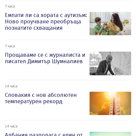
7 часа
Емпати ли са хората с аутизъм:
Ново проучване преобръща
познатите схващания
7 часа
Прощаваме се с журналиста и
писател Димитър Шумналиев
14 часа
Словакия с нов абсолютен
температурен рекорд
14 часа
Албания разполага с един от