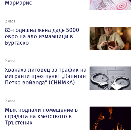
Мармарис
2 часа
83-годишна жена даде 5000
евро на ало измамници в
Бургаско
2 часа
Хванаха литовец за трафик на
мигранти през пункт „Капитан
Петко войвода“ (СНИМКА)
2 часа
Мъж подпали помещение в
сградата на кметството в
Тръстеник