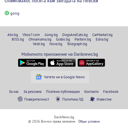
Олимпиакос посяга към звездата на Левски
gong
Abv.bg
Vbox7.com
Gong.bg
DogsAndCats.bg
CarMarket.bg
BISS.bg
Ohnamama.bg
Grabo.bg
Pariteni.bg
Edna.bg
Vesti.bg
Nova.bg
Telegraph.bg
Мобилното приложение на Dariknews.bg
Четете ни в Google News
За нас
За реклама
Платени публикации
Контакти
Facebook
Поверителност
Политика ЛД
Известия
DarikNews.bg
© 2026 Всички права запазени.
Общи условия