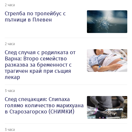
2 часа
Стрелба по тролейбус с
пътници в Плевен
2 часа
След случая с родилката от
Варна: Второ семейство
разказва за бременност с
трагичен край при същия
лекар
3 часа
След спецакция: Спипаха
голямо количество марихуана
в Старозагорско (СНИМКИ)
3 часа