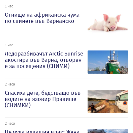
1 час
Огнище на африканска чума
по свинете във Варнанско
1 час
Ледоразбивачът Arctic Sunrise
акостира във Варна, отворен
е за посещения (СНИМИ)
2 часа
Спасиха дете, бедстващо във
водите на язовир Правище
(СНИМКИ)
2 часа
Не чула идващия влак: Жена