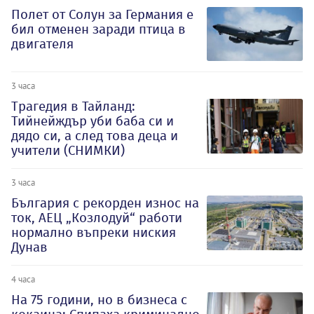
Полет от Солун за Германия е
бил отменен заради птица в
двигателя
3 часа
Трагедия в Тайланд:
Тийнейждър уби баба си и
дядо си, а след това деца и
учители (СНИМКИ)
3 часа
България с рекорден износ на
ток, АЕЦ „Козлодуй“ работи
нормално въпреки ниския
Дунав
4 часа
На 75 години, но в бизнеса с