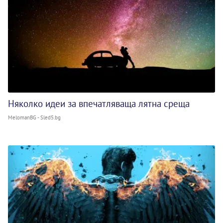
Няколко идеи за впечатляваща лятна среща
MelomanBG - Sled5.bg