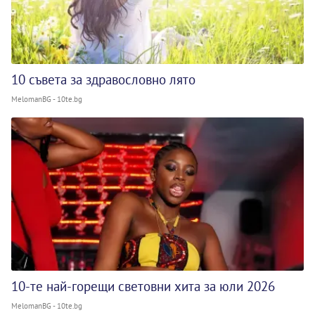
10 съвета за здравословно лято
MelomanBG - 10te.bg
10-те най-горещи световни хита за юли 2026
MelomanBG - 10te.bg