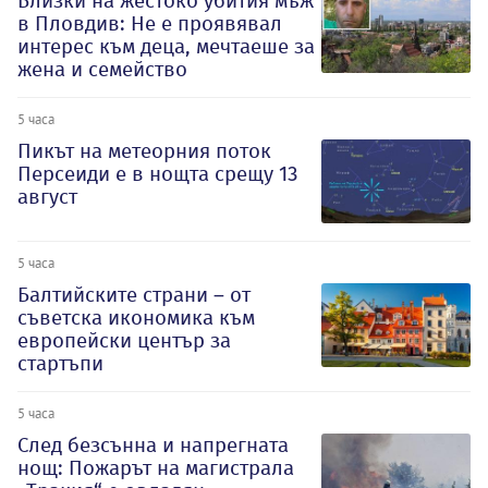
Близки на жестоко убития мъж
в Пловдив: Не е проявявал
интерес към деца, мечтаеше за
жена и семейство
5 часа
Пикът на метеорния поток
Персеиди е в нощта срещу 13
август
5 часа
Балтийските страни – от
съветска икономика към
европейски център за
стартъпи
5 часа
След безсънна и напрегната
нощ: Пожарът на магистрала