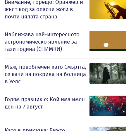
Внимание, горещо: Оранжев и
жълт код за опасни жеги в
почти цялата страна
Наближава най-интересното
астрономическо явление за
тази година (СНИМКИ)
Мъж, преоблечен като Смъртта,
се качи на покрива на болница
в Уелс
Голям празник е: Кой има имен
ден на 7 август
Като в приказка: Вижте