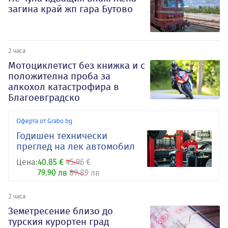
загина край жп гара Бутово
2 часа
Мотоциклетист без книжка и с
положителна проба за
алкохол катастрофира в
Благоевградско
Оферта от Grabo.bg
Годишен технически
преглед на лек автомобил
Цена:
40.85 €
45.96 €
79.90 лв
89.89 лв
2 часа
Земетресение близо до
турския курортен град