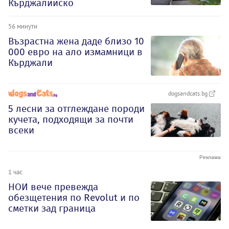
Кърджалийско
56 минути
Възрастна жена даде близо 10
000 евро на ало измамници в
Кърджали
dogsandcats.bg
5 лесни за отглеждане породи
кучета, подходящи за почти
всеки
1 час
НОИ вече превежда
обезщетения по Revolut и по
сметки зад граница