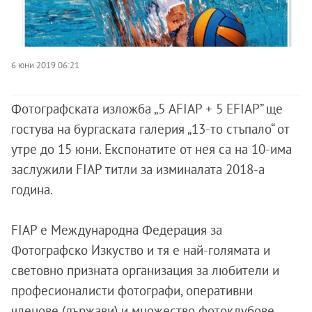
6 юни 2019 06:21
Фотографската изложба „5 AFIAP + 5 EFIAP” ще
гостува на бургаската галерия „13-то стъпало“ от
утре до 15 юни. Експонатите от нея са на 10-има
заслужили FIAP титли за изминалата 2018-а
година.
FIAP е Международна Федерация за
Фотографско Изкуство и тя е най-голямата и
световно призната организация за любители и
професионалисти фотографи, оперативни
членове (държави) и множество фотоклубове.