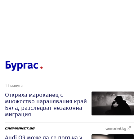
Бургас
11 минути
Откриха мароканец с
множество наранявания край
Бяла, разследват незаконна
миграция
carmarket.bg
Audi Q9 може да се поръча у