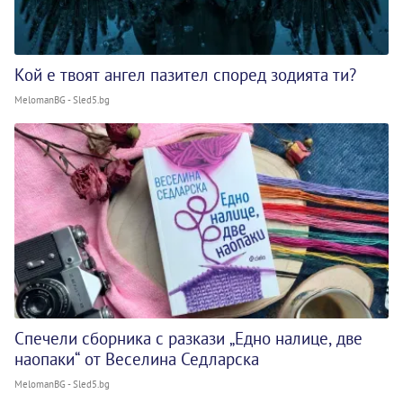
Кой е твоят ангел пазител според зодията ти?
MelomanBG - Sled5.bg
Спечели сборника с разкази „Едно налице, две
наопаки“ от Веселина Седларска
MelomanBG - Sled5.bg