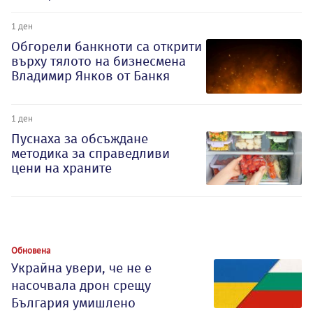
1 ден
Обгорели банкноти са открити
върху тялото на бизнесмена
Владимир Янков от Банкя
1 ден
Пуснаха за обсъждане
методика за справедливи
цени на храните
Обновена
Украйна увери, че не е
насочвала дрон срещу
България умишлено