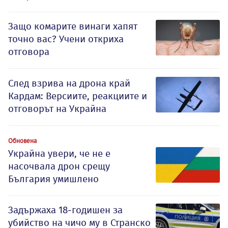
Защо комарите винаги хапят
точно вас? Учени откриха
отговора
След взрива на дрона край
Кардам: Версиите, реакциите и
отговорът на Украйна
Обновена
Украйна увери, че не е
насочвала дрон срещу
България умишлено
Задържаха 18-годишен за
убийство на чичо му в Странско