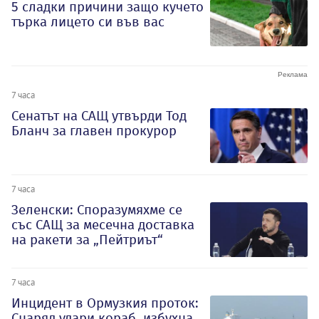
5 сладки причини защо кучето
търка лицето си във вас
7 часа
Сенатът на САЩ утвърди Тод
Бланч за главен прокурор
7 часа
Зеленски: Споразумяхме се
със САЩ за месечна доставка
на ракети за „Пейтриът“
7 часа
Инцидент в Ормузкия проток:
Снаряд удари кораб, избухна