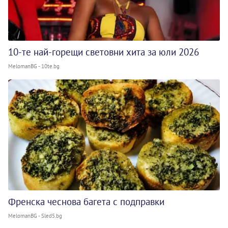
10-те най-горещи световни хита за юли 2026
MelomanBG - 10te.bg
Френска чеснова багета с подправки
MelomanBG - Sled5.bg