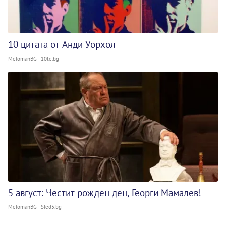
10 цитата от Анди Уорхол
MelomanBG - 10te.bg
5 август: Честит рожден ден, Георги Мамалев!
MelomanBG - Sled5.bg