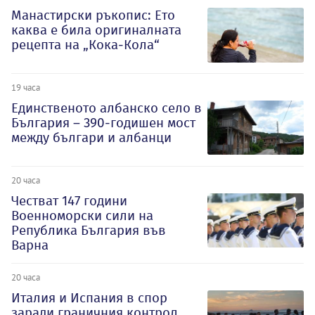
Манастирски ръкопис: Ето
каква е била оригиналната
рецепта на „Кока-Кола“
19 часа
Единственото албанско село в
България – 390-годишен мост
между българи и албанци
20 часа
Честват 147 години
Военноморски сили на
Република България във
Варна
20 часа
Италия и Испания в спор
заради граничния контрол