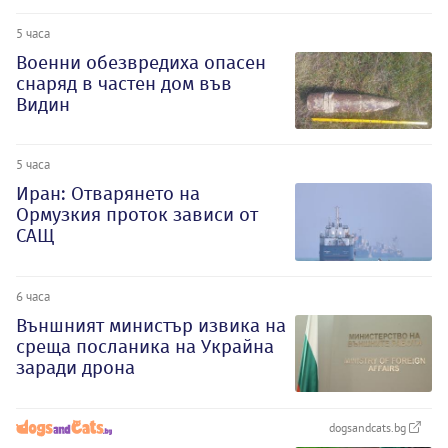
5 часа
Военни обезвредиха опасен
снаряд в частен дом във
Видин
5 часа
Иран: Отварянето на
Ормузкия проток зависи от
САЩ
6 часа
Външният министър извика на
среща посланика на Украйна
заради дрона
dogsandcats.bg