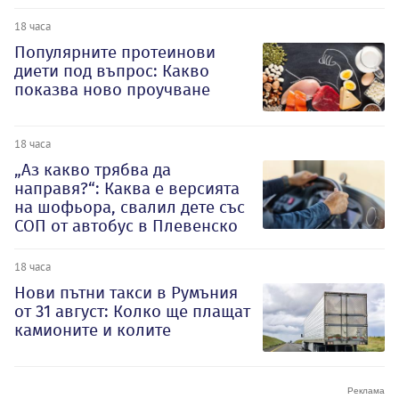
18 часа
Популярните протеинови
диети под въпрос: Какво
показва ново проучване
18 часа
„Аз какво трябва да
направя?“: Каква е версията
на шофьора, свалил дете със
СОП от автобус в Плевенско
18 часа
Нови пътни такси в Румъния
от 31 август: Колко ще плащат
камионите и колите