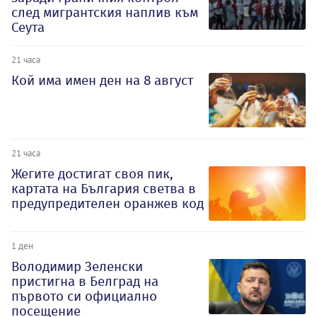
след мигрантския наплив към
Сеута
21 часа
Кой има имен ден на 8 август
21 часа
Жегите достигат своя пик,
картата на България светва в
предупредителен оранжев код
1 ден
Володимир Зеленски
пристигна в Белград на
първото си официално
посещение