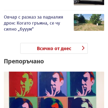
Овчар с разказ за падналия
дрон: Когато гръмна, се чу
силно „бууум“
Всичко от днес
Препоръчано