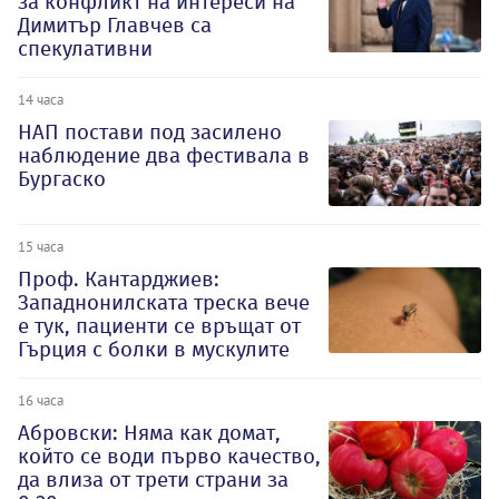
за конфликт на интереси на
Димитър Главчев са
спекулативни
14 часа
НАП постави под засилено
наблюдение два фестивала в
Бургаско
15 часа
Проф. Кантарджиев:
Западнонилската треска вече
е тук, пациенти се връщат от
Гърция с болки в мускулите
16 часа
Абровски: Няма как домат,
който се води първо качество,
да влиза от трети страни за