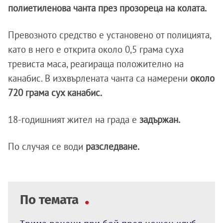
полиетиленова чанта през прозореца на колата.
Превозното средство е установено от полицията,
като в него е открита около 0,5 грама суха
тревиста маса, реагираща положително на
канабис. В изхвърлената чанта са намерени
около
720 грама сух канабис.
18-годишният жител на града е
задържан.
По случая се води
разследване.
По темата