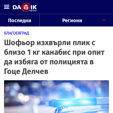
Последни
Региони
БЛАГОЕВГРАД
Шофьор изхвърли плик с
близо 1 кг канабис при опит
да избяга от полицията в
Гоце Делчев