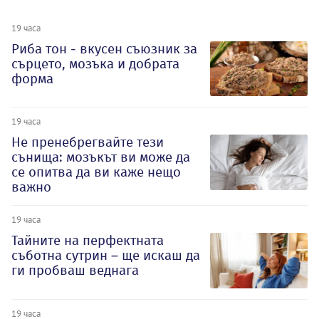
19 часа
Риба тон - вкусен съюзник за
сърцето, мозъка и добрата
форма
19 часа
Не пренебрегвайте тези
сънища: мозъкът ви може да
се опитва да ви каже нещо
важно
19 часа
Тайните на перфектната
съботна сутрин – ще искаш да
ги пробваш веднага
19 часа