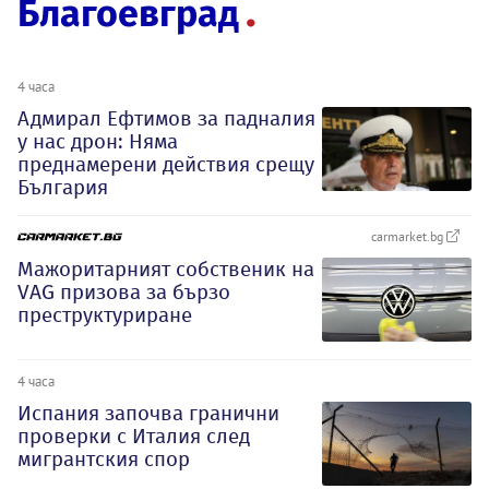
Благоевград
4 часа
Адмирал Ефтимов за падналия
у нас дрон: Няма
преднамерени действия срещу
България
carmarket.bg
Мажоритарният собственик на
VAG призова за бързо
преструктуриране
4 часа
Испания започва гранични
проверки с Италия след
мигрантския спор