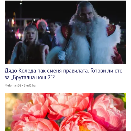
Дядо Коледа пак сменя правилата. Готови ли сте
за „Брутална нощ 2“?
MelomanBG - Sled5.bg