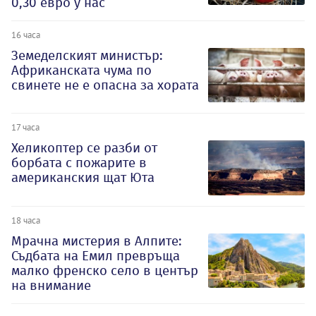
0,30 евро у нас
16 часа
Земеделският министър:
Африканската чума по
свинете не е опасна за хората
17 часа
Хеликоптер се разби от
борбата с пожарите в
американския щат Юта
18 часа
Мрачна мистерия в Алпите:
Съдбата на Емил превръща
малко френско село в център
на внимание