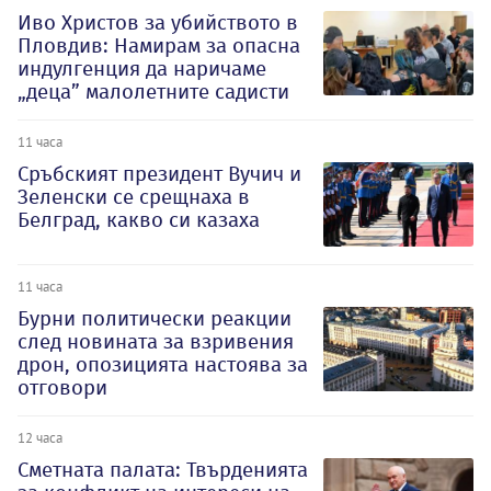
Иво Христов за убийството в
Пловдив: Намирам за опасна
индулгенция да наричаме
„деца” малолетните садисти
11 часа
Сръбският президент Вучич и
Зеленски се срещнаха в
Белград, какво си казаха
11 часа
Бурни политически реакции
след новината за взривения
дрон, опозицията настоява за
отговори
12 часа
Сметната палата: Твърденията