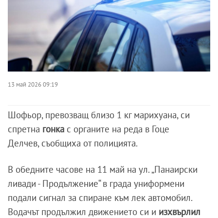
13 май 2026 09:19
Шофьор, превозващ близо 1 кг марихуана, си
спретна
гонка
с органите на реда в Гоце
Делчев, съобщиха от полицията.
В обедните часове на 11 май на ул. „Панаирски
ливади - Продължение“ в града униформени
подали сигнал за спиране към лек автомобил.
Водачът продължил движението си и
изхвърлил