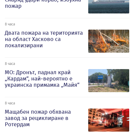
пожар
8 часа
Двата пожара на територията
на област Хасково са
локализирани
8 часа
МО: Дронът, паднал край
„Кардам“, най-вероятно е
украинска примамка „Майя“
8 часа
Мащабен пожар обхвана
завод за рециклиране в
Ротердам