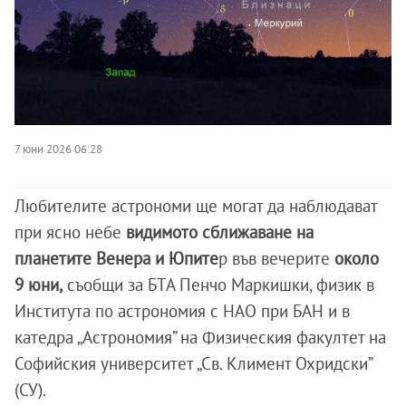
7 юни 2026 06:28
Любителите астрономи ще могат да наблюдават
при ясно небе
видимото сближаване на
планетите Венера и Юпите
р във вечерите
около
9 юни,
съобщи за БТА Пенчо Маркишки, физик в
Института по астрономия с НАО при БАН и в
катедра „Астрономия” на Физическия факултет на
Софийския университет „Св. Климент Охридски”
(СУ).