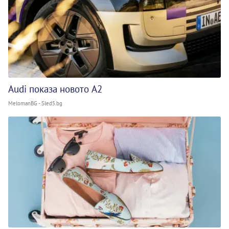
Audi показа новото A2
MelomanBG - Sled5.bg