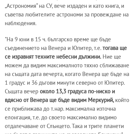
„Астрономия“ на СУ, вече издаден и като книга, и
съветва любителите астрономи за провеждане на
наблюдения.
"На 9 юни в 15 ч. българско време ще бъде
съединението на Венера и Юпитер, т.е.
тогава ще
се изравнят техните небесни дължини.
Ние ще
можем да видим максималното тяхно сближаване
на същата дата вечерта, когато Венера ще бъде на
1 градус и 36 дъгови минути северно от Юпитер.
Същата вечер
около 13,3 градуса по-ниско и
вдясно от Венера ще бъде видим Меркурий,
който
се приближава до т.нар. максимална източна
елонгация, т.е. до своето максимално видимо
отдалечаване от Слънцето. Така и трите планети