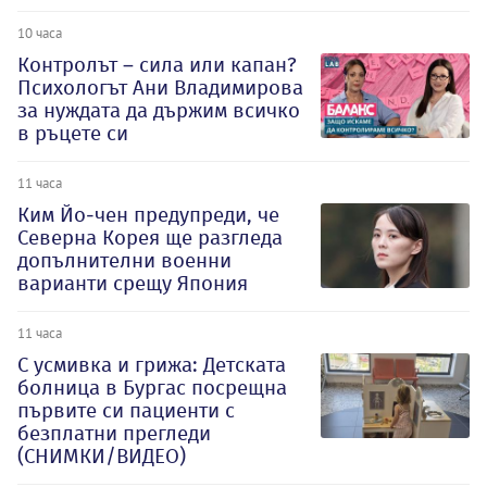
10 часа
Контролът – сила или капан?
Психологът Ани Владимирова
за нуждата да държим всичко
в ръцете си
11 часа
Ким Йо-чен предупреди, че
Северна Корея ще разгледа
допълнителни военни
варианти срещу Япония
11 часа
С усмивка и грижа: Детската
болница в Бургас посрещна
първите си пациенти с
безплатни прегледи
(СНИМКИ/ВИДЕО)