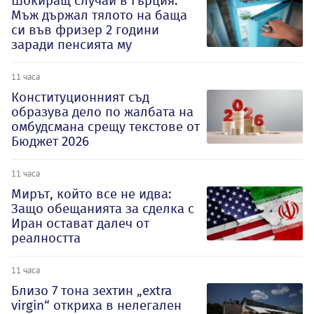
Шокиращ случай в Гърция:
Мъж държал тялото на баща
си във фризер 2 години
заради пенсията му
11 часа
Конституционният съд
образува дело по жалбата на
омбудсмана срещу текстове от
Бюджет 2026
11 часа
Мирът, който все не идва:
Защо обещанията за сделка с
Иран остават далеч от
реалността
11 часа
Близо 7 тона зехтин „extra
virgin“ откриха в нелегален