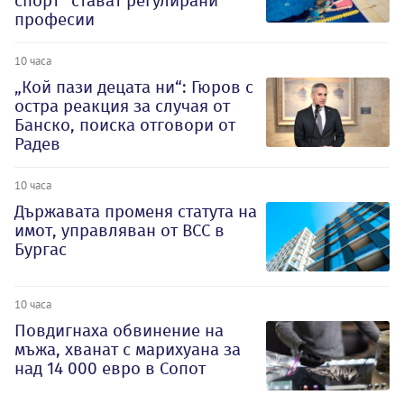
спорт“ стават регулирани
професии
10 часа
„Кой пази децата ни“: Гюров с
остра реакция за случая от
Банско, поиска отговори от
Радев
10 часа
Държавата променя статута на
имот, управляван от ВСС в
Бургас
10 часа
Повдигнаха обвинение на
мъжа, хванат с марихуана за
над 14 000 евро в Сопот