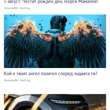
5 август: Честит рожден ден, Георги Мамалев!
MelomanBG - Sled5.bg
Кой е твоят ангел пазител според зодията ти?
MelomanBG - Sled5.bg