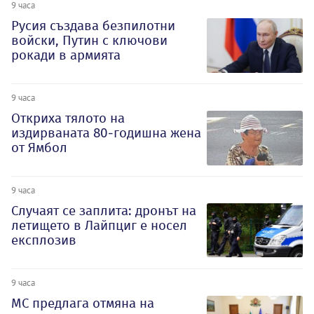
9 часа
Русия създава безпилотни
войски, Путин с ключови
рокади в армията
9 часа
Откриха тялото на
издирваната 80-годишна жена
от Ямбол
9 часа
Случаят се заплита: дронът на
летището в Лайпциг е носел
експлозив
9 часа
МС предлага отмяна на