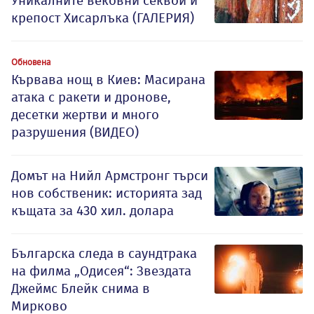
Уникалните вековни секвои и
крепост Хисарлъка (ГАЛЕРИЯ)
Обновена
Кървава нощ в Киев: Масирана
атака с ракети и дронове,
десетки жертви и много
разрушения (ВИДЕО)
Домът на Нийл Армстронг търси
нов собственик: историята зад
къщата за 430 хил. долара
Българска следа в саундтрака
на филма „Одисея“: Звездата
Джеймс Блейк снима в
Мирково