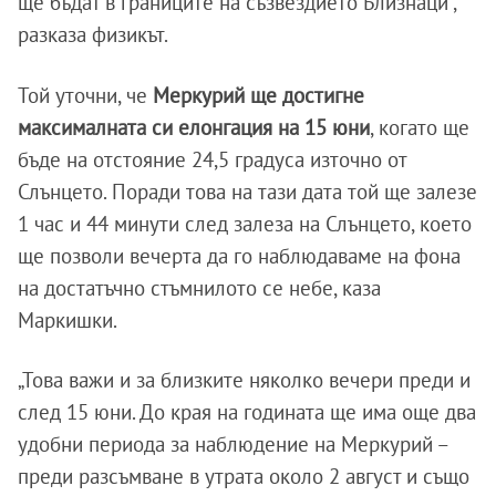
ще бъдат в границите на съзвездието Близнаци",
разказа физикът.
Той уточни, че
Меркурий ще достигне
максималната си елонгация на 15 юни
, когато ще
бъде на отстояние 24,5 градуса източно от
Слънцето. Поради това на тази дата той ще залезе
1 час и 44 минути след залеза на Слънцето, което
ще позволи вечерта да го наблюдаваме на фона
на достатъчно стъмнилото се небе, каза
Маркишки.
„Това важи и за близките няколко вечери преди и
след 15 юни. До края на годината ще има още два
удобни периода за наблюдение на Меркурий –
преди разсъмване в утрата около 2 август и също