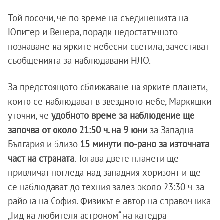
Той посочи, че по време на съединенията на
Юпитер и Венера, поради недостатъчното
познаване на ярките небесни светила, зачестяват
съобщенията за наблюдавани НЛО.
За предстоящото сближаване на ярките планети,
които се наблюдават в звездното небе, Маркишки
уточни, че
удобното време за наблюдение ще
започва от около 21:50 ч. на 9 юни
за Западна
България и близо
15 минути по-рано за източната
част на страната
. Тогава двете планети ще
привличат погледа над западния хоризонт и ще
се наблюдават до техния залез около 23:30 ч. за
района на София. Физикът е автор на справочника
„Гид на любителя астроном“ на катедра