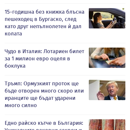
15-годишна без книжка блъсна
пешеходец в Бургаско, след
като друг непълнолетен ѝ дал
колата
Чудо в Италия: Лотариен билет
за 1 милион евро оцеля в
боклука
Тръмп: Ормузкият проток ще
бъде отворен много скоро или
иранците ще бъдат ударени
много силно
Едно райско кътче в България: