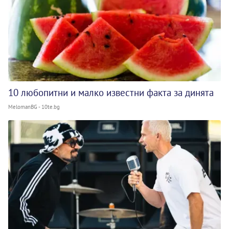
10 любопитни и малко известни факта за динята
MelomanBG - 10te.bg