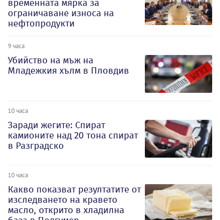
временната мярка за
ограничаване износа на
нефтопродукти
9 часа
Убийство на мъж на
Младежкия хълм в Пловдив
10 часа
Заради жегите: Спират
камионите над 20 тона спират
в Разградско
10 часа
Какво показват резултатите от
изследването на кравето
масло, открито в хладилна