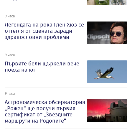
9 часа
Легендата на рока Глен Хюз се
оттегля от сцената заради
здравословни проблеми
9 часа
Първите бели щъркели вече
поеха на юг
9 часа
Астрономическа обсерватория
„Рожен“ ще получи първия
сертификат от „Звездните
маршрути на Родопите“