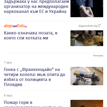
Задържаха у нас предполагаем
организатор на международен
наркоканал към ЕС и Украйна
dogsandcats.bg
Какво означава позата, в
която спи котката ми
7 часа
Гонка с „Франкенщайн“ на
четири колела: мъж опита да
избяга от полицията в
Пловдив
8 часа
Пожар гори в