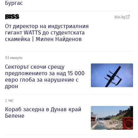
Бургас
biss.bg
От директор на индустриалния
гигант WATTS до студентската
скамейка | Милен Найденов
33 минути
Секторът скочи срещу
предложението за над 15 000
евро глоба за нарушение с
дрон
1 час
Кораб заседна в Дунав край
Белене