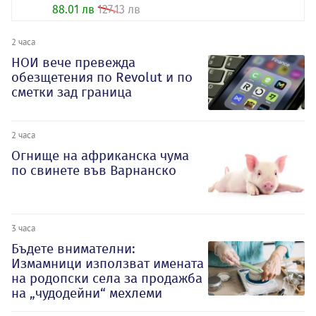
88.01 лв
127.13 лв
2 часа
НОИ вече превежда
обезщетения по Revolut и по
сметки зад граница
2 часа
Огнище на африканска чума
по свинете във Варнанско
3 часа
Бъдете внимателни:
Измамници използват имената
на родопски села за продажба
на „чудодейни“ мехлеми