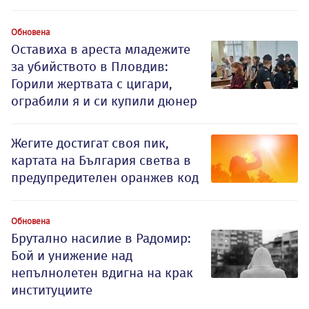
Обновена
Оставиха в ареста младежите
за убийството в Пловдив:
Горили жертвата с цигари,
ограбили я и си купили дюнер
Жегите достигат своя пик,
картата на България светва в
предупредителен оранжев код
Обновена
Брутално насилие в Радомир:
Бой и унижение над
непълнолетен вдигна на крак
институциите