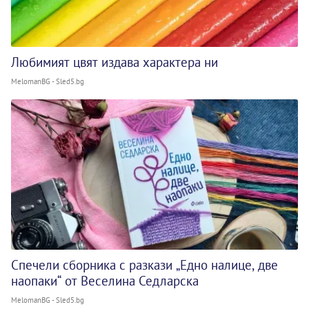
Любимият цвят издава характера ни
MelomanBG - Sled5.bg
Спечели сборника с разкази „Едно налице, две
наопаки“ от Веселина Седларска
MelomanBG - Sled5.bg