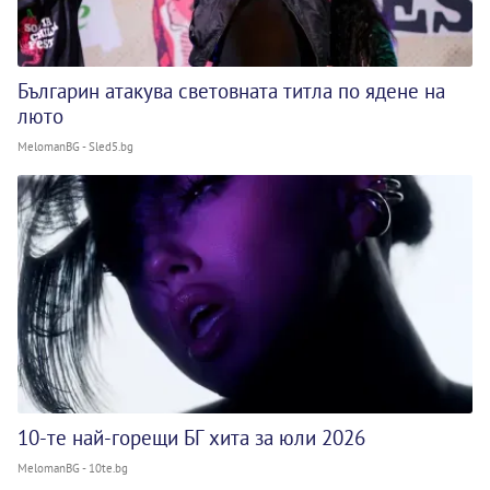
Българин атакува световната титла по ядене на
люто
MelomanBG - Sled5.bg
10-те най-горещи БГ хита за юли 2026
MelomanBG - 10te.bg