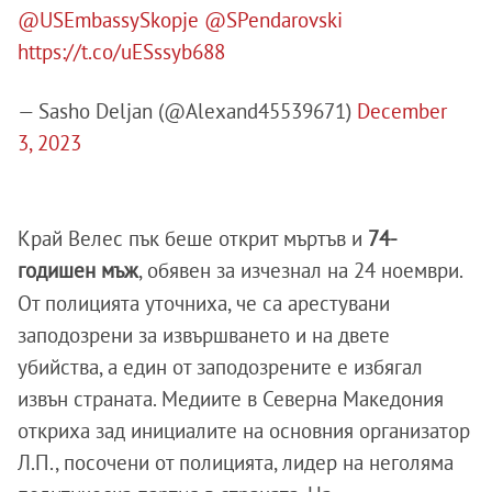
@USEmbassySkopje
@SPendarovski
https://t.co/uESssyb688
— Sasho Deljan (@Alexand45539671)
December
3, 2023
Край Велес пък беше открит мъртъв и
74-
годишен мъж
, обявен за изчезнал на 24 ноември.
От полицията уточниха, че са арестувани
заподозрени за извършването и на двете
убийства, а един от заподозрените е избягал
извън страната. Медиите в Северна Македония
откриха зад инициалите на основния организатор
Л.П., посочени от полицията, лидер на неголяма