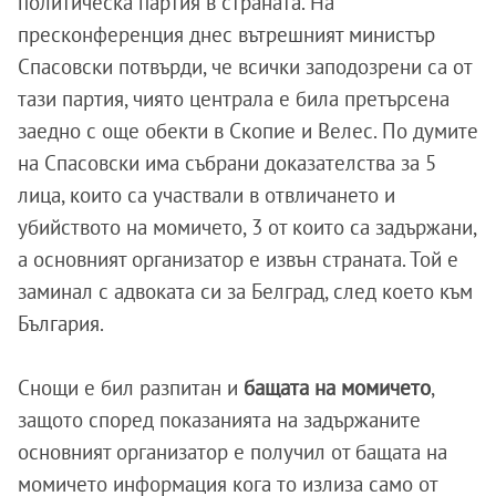
политическа партия в страната.
На
пресконференция днес вътрешният министър
Спасовски потвърди, че всички заподозрени са от
тази партия, чиято централа е била претърсена
заедно с още обекти в Скопие и Велес. По думите
на Спасовски има събрани доказателства за 5
лица, които са участвали в отвличането и
убийството на момичето, 3 от които са задържани,
а основният организатор е извън страната. Той е
заминал с адвоката си за Белград, след което към
България.
Снощи е бил разпитан и
бащата на момичето
,
защото според показанията на задържаните
основният организатор е получил от бащата на
момичето информация кога то излиза само от