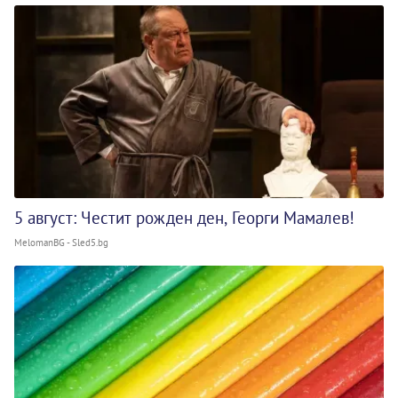
5 август: Честит рожден ден, Георги Мамалев!
MelomanBG - Sled5.bg