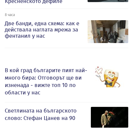
Кресненското дефиле
8 часа
Две банди, една схема: как е
действала наглата мрежа за
фентанил у нас
В кой град българите пият най-
много бира: Отговорът ще ви
изненада - вижте топ 10 по
области у нас
Светлината на българското
слово: Стефан Цанев на 90