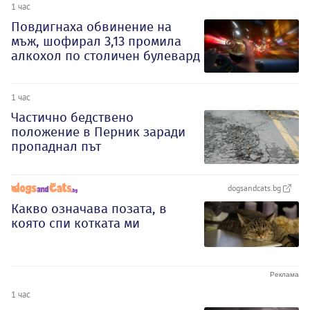
1 час
Повдигнаха обвинение на
мъж, шофирал 3,13 промила
алкохол по столичен булевард
1 час
Частично бедствено
положение в Перник заради
пропаднал път
dogsandcats.bg
Какво означава позата, в
която спи котката ми
1 час