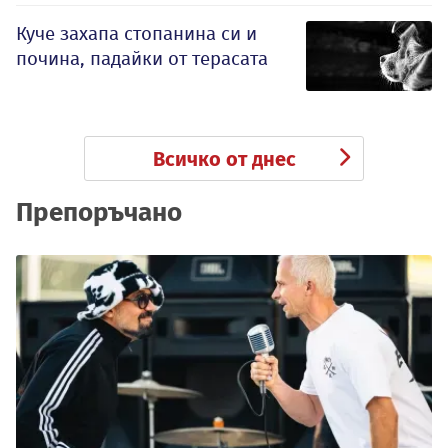
Куче захапа стопанина си и
почина, падайки от терасата
Всичко от днес
Препоръчано