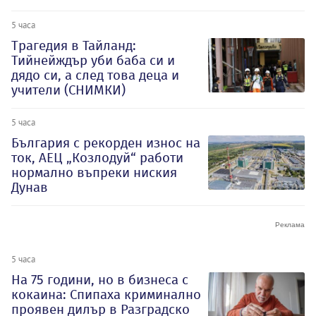
5 часа
Трагедия в Тайланд:
Тийнейждър уби баба си и
дядо си, а след това деца и
учители (СНИМКИ)
5 часа
България с рекорден износ на
ток, АЕЦ „Козлодуй“ работи
нормално въпреки ниския
Дунав
5 часа
На 75 години, но в бизнеса с
кокаина: Спипаха криминално
проявен дилър в Разградско