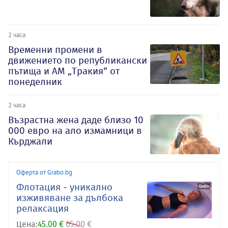
2 часа
Временни промени в
движението по републикански
пътища и АМ „Тракия“ от
понеделник
2 часа
Възрастна жена даде близо 10
000 евро на ало измамници в
Кърджали
Оферта от Grabo.bg
Флотация - уникално
изживяване за дълбока
релаксация
Цена:
45.00 €
65.00 €