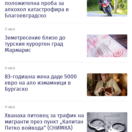
положителна проба за
алкохол катастрофира в
Благоевградско
3 часа
Земетресение близо до
турския курортен град
Мармарис
4 часа
83-годишна жена даде 5000
евро на ало измамници в
Бургаско
4 часа
Хванаха литовец за трафик на
мигранти през пункт „Капитан
Петко войвода“ (СНИМКА)