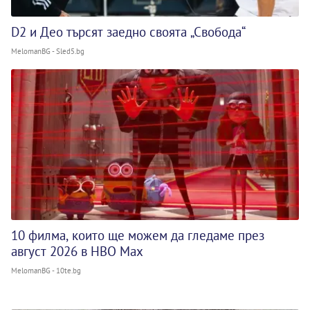
D2 и Део търсят заедно своята „Свобода“
MelomanBG - Sled5.bg
10 филма, които ще можем да гледаме през
август 2026 в HBO Max
MelomanBG - 10te.bg