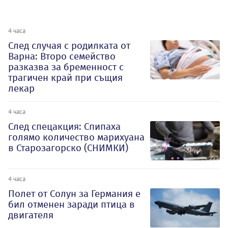
4 часа
След случая с родилката от
Варна: Второ семейство
разказва за бременност с
трагичен край при същия
лекар
4 часа
След спецакция: Спипаха
голямо количество марихуана
в Старозагорско (СНИМКИ)
4 часа
Полет от Солун за Германия е
бил отменен заради птица в
двигателя