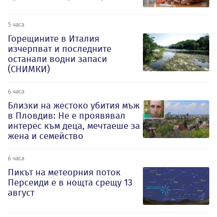
5 часа
Горещините в Италия
изчерпват и последните
останали водни запаси
(СНИМКИ)
6 часа
Близки на жестоко убития мъж
в Пловдив: Не е проявявал
интерес към деца, мечтаеше за
жена и семейство
6 часа
Пикът на метеорния поток
Персеиди е в нощта срещу 13
август