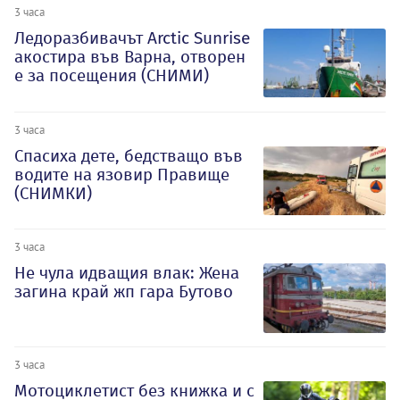
3 часа
Ледоразбивачът Arctic Sunrise
акостира във Варна, отворен
е за посещения (СНИМИ)
3 часа
Спасиха дете, бедстващо във
водите на язовир Правище
(СНИМКИ)
3 часа
Не чула идващия влак: Жена
загина край жп гара Бутово
3 часа
Мотоциклетист без книжка и с