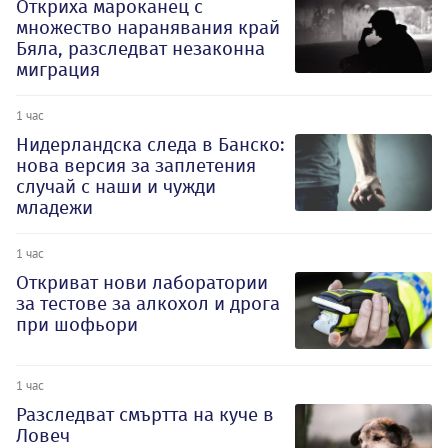
Откриха мароканец с
множество наранявания край
Бяла, разследват незаконна
миграция
1 час
Нидерландска следа в Банско:
нова версия за заплетения
случай с наши и чужди
младежи
1 час
Откриват нови лаборатории
за тестове за алкохол и дрога
при шофьори
1 час
Разследват смъртта на куче в
Ловеч