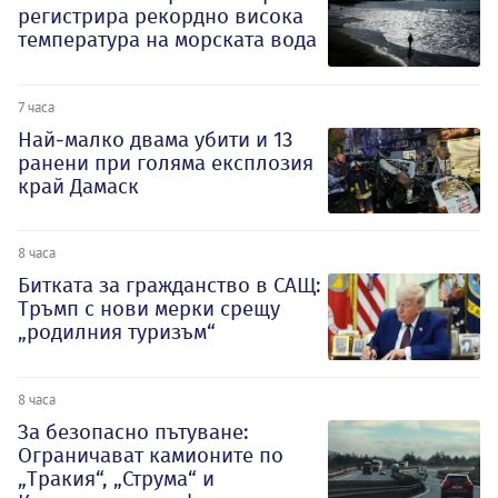
регистрира рекордно висока
температура на морската вода
7 часа
Най-малко двама убити и 13
ранени при голяма експлозия
край Дамаск
8 часа
Битката за гражданство в САЩ:
Тръмп с нови мерки срещу
„родилния туризъм“
8 часа
За безопасно пътуване:
Ограничават камионите по
„Тракия“, „Струма“ и