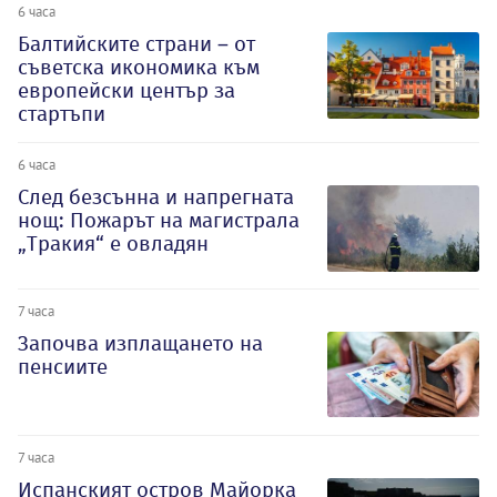
6 часа
Балтийските страни – от
съветска икономика към
европейски център за
стартъпи
6 часа
След безсънна и напрегната
нощ: Пожарът на магистрала
„Тракия“ е овладян
7 часа
Започва изплащането на
пенсиите
7 часа
Испанският остров Майорка