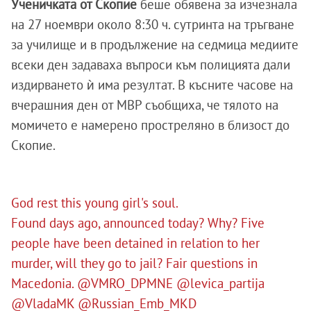
Ученичката от Скопие
беше обявена за изчезнала
на 27 ноември около 8:30 ч. сутринта на тръгване
за училище и в продължение на седмица медиите
всеки ден задаваха въпроси към полицията дали
издирването ѝ има резултат. В късните часове на
вчерашния ден от МВР съобщиха, че тялото на
момичето е намерено простреляно в близост до
Скопие.
God rest this young girl's soul.
Found days ago, announced today? Why? Five
people have been detained in relation to her
murder, will they go to jail? Fair questions in
Macedonia.
@VMRO_DPMNE
@levica_partija
@VladaMK
@Russian_Emb_MKD