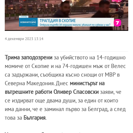
4 декември 2023 13:14
Трима заподозрени
за убийството на 14-годишно
момиче от Скопие и на 74-годишен мъж от Велес
са задържани, съобщиха късно снощи от МВР в
Северна Македония. Днес
министърът на
вътрешните работи Оливер Спасовски
заяви, че
се издирват още двама души, за един от които
има данни, че е заминал първо за Белград, а след
това за
България
.