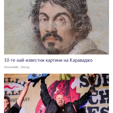
10-те най-известни картини на Караваджо
MelomanBG - 10te.bg