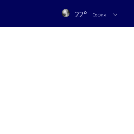
22°
София