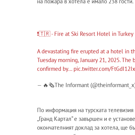
на пожара в хотела е имало 238 гости.
❗️🇹🇷 - Fire at Ski Resort Hotel in Turkey
A devastating fire erupted at a hotel in t
Tuesday morning, January 21, 2025. The b
confirmed by…
pic.twitter.com/FtGdI12I
— 🔥🗞The Informant (@theinformant_x
По информация на турската телевизия
„Гранд Картал“ е завършен и е установе
окончателният доклад за хотела, ще б