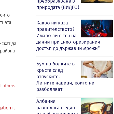
преобразяване в
природата (ВИДЕО)
които
стната
Какво ни каза
правителството?
Имало ли е теч на
данни при „неоторизирания
искат да
достъп до държавни мрежи“
 района
Бум на болките в
кръста след
отпуските:
Летните навици, които ни
1 others
разболяват
Албания
разполага с един
ation is
от най-остарелите