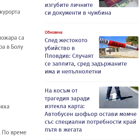
изгубите личните
 курорта
си документи в чужбина
Обновена
пожара са
След жестокото
ра в Болу
убийство в
Пловдив: Случаят
се заплита, сред задържаните
има и непълнолетни
На косъм от
трагедия заради
изтекла карта:
бяха
Автобусен шофьор остави момче
със специални потребности край
пътя в жегата
. По време