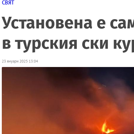
СВЯТ
Установена е са
в турския ски к
23 януари 2025 13:04