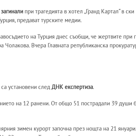
 загинали
при трагедията в хотел „Гранд Картал“ в ски
Турция, предават турските медии.
восъдието на Турция днес съобщи, че жертвите при 
ра Чолакова. Вчера Главната републиканска прокурату
 са установени след
ДНК експертиза
.
нието на 12 ранени. От общо 51 пострадали 39 души 
ярния зимен курорт започна през нощта на 21 януари