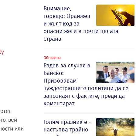
Внимание,
горещо: Оранжев
и жълт код за
опасни жеги в почти цялата
страна
ly
Обновена
Радев за случая в
Банско:
Призовавам
чуждестранните политици да се
запознаят с фактите, преди да
коментират
хотел
зготвен
Голям празник е -
ности или
настъпва трайно