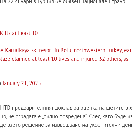
 На 22 януари в Турция бе обявен национален траур.
 Kills at Least 10
he Kartalkaya ski resort in Bolu, northwestern Turkey, ear
laze claimed at least 10 lives and injured 32 others, as
xE
)
January 21, 2025
 НТВ предварителният доклад за оценка на щетите в 
но, че сградата е „силно повредена“. След като бъде и
ъде взето решение за извършване на укрепителни дей