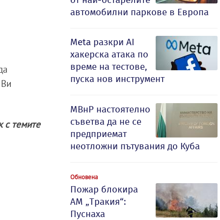
автомобилни паркове в Европа
Meta разкри AI
хакерска атака по
време на тестове,
да
пуска нов инструмент
 Ви
МВнР настоятелно
съветва да не се
ак с темите
предприемат
неотложни пътувания до Куба
Обновена
Пожар блокира
АМ „Тракия“:
Пуснаха