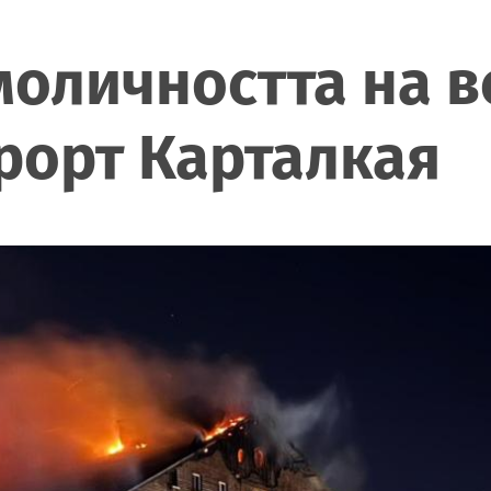
моличността на 
урорт Карталкая