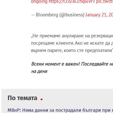
ongoing
https://t.co/aCchq6lvFr
pic.twi
— Bloomberg (@business)
January 21, 2
„Не приемаме анулиране на резервации
посрещаме клиенти. Ако не искате да 
върнем парите, които сте предплатили“,
Всеки момент е важен! Последвайте н
на деня
По темата
МВнР: Няма данни за пострадали българи при 