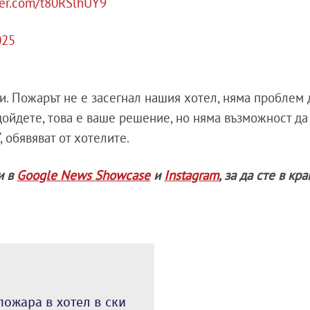
tter.com/t80RSlhUY9
025
. Пожарът не е засегнал нашия хотел, няма проблем 
дойдете, това е ваше решение, но няма възможност да
 обявяват от хотелите.
и в
Google News Showcase
и
Instagram
, за да сте в кр
пожара в хотел в ски