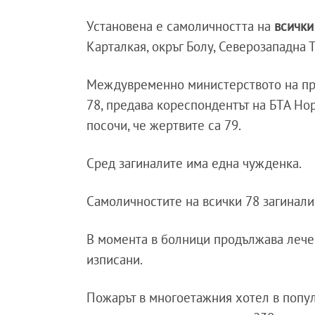
Установена е самоличността на
всички
Карталкая, окръг Болу, Северозападна 
Междувременно министерството на пра
78, предава кореспондентът на БТА Но
посочи, че жертвите са 79.
Сред загиналите има една чужденка.
Самоличностите на всички 78 загинали
В момента в болници продължава лече
изписани.
Пожарът в многоетажния хотел в попул