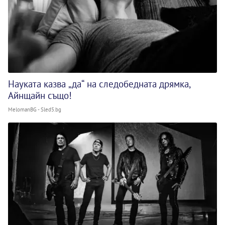
Науката казва „да“ на следобедната дрямка,
Айнщайн също!
MelomanBG - Sled5.bg