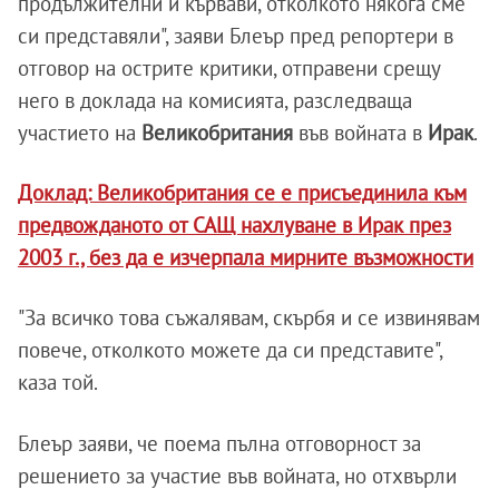
продължителни и кървави, отколкото някога сме
си представяли", заяви Блеър пред репортери в
отговор на острите критики, отправени срещу
него в доклада на комисията, разследваща
участието на
Великобритания
във войната в
Ирак
.
Доклад: Великобритания се е присъединила към
предвожданото от САЩ нахлуване в Ирак през
2003 г., без да е изчерпала мирните възможности
"За всичко това съжалявам, скърбя и се извинявам
повече, отколкото можете да си представите",
каза той.
Блеър заяви, че поема пълна отговорност за
решението за участие във войната, но отхвърли