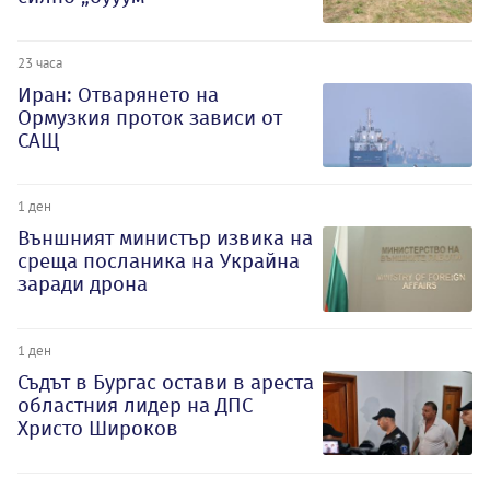
23 часа
Иран: Отварянето на
Ормузкия проток зависи от
САЩ
1 ден
Външният министър извика на
среща посланика на Украйна
заради дрона
1 ден
Съдът в Бургас остави в ареста
областния лидер на ДПС
Христо Широков