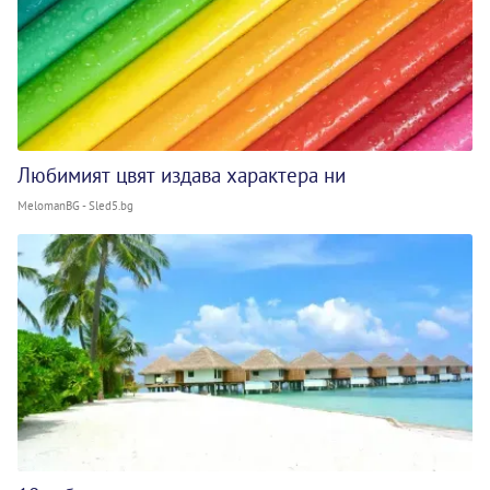
Любимият цвят издава характера ни
MelomanBG - Sled5.bg