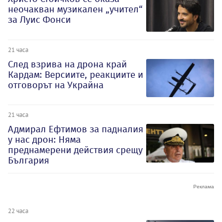
неочакван музикален „учител“
за Луис Фонси
21 часа
След взрива на дрона край
Кардам: Версиите, реакциите и
отговорът на Украйна
21 часа
Адмирал Ефтимов за падналия
у нас дрон: Няма
преднамерени действия срещу
България
22 часа