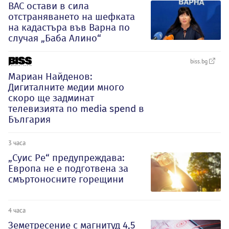
ВАС остави в сила
отстраняването на шефката
на кадастъра във Варна по
случая „Баба Алино“
biss.bg
Мариан Найденов:
Дигиталните медии много
скоро ще задминат
телевизията по media spend в
България
3 часа
„Суис Ре“ предупреждава:
Европа не е подготвена за
смъртоносните горещини
4 часа
Земетресение с магнитуд 4,5