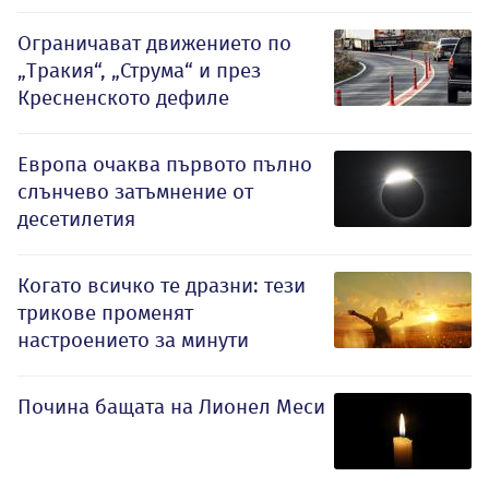
Ограничават движението по
„Тракия“, „Струма“ и през
Кресненското дефиле
Европа очаква първото пълно
слънчево затъмнение от
десетилетия
Когато всичко те дразни: тези
трикове променят
настроението за минути
Почина бащата на Лионел Меси