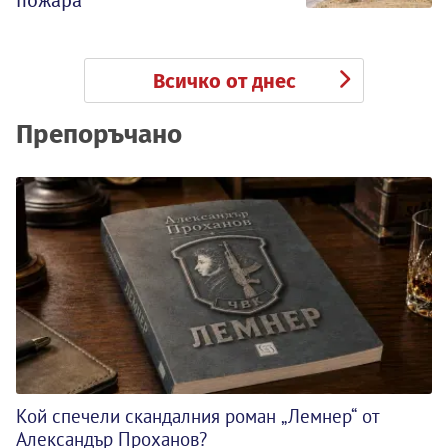
пожара
Всичко от днес
Препоръчано
Кой спечели скандалния роман „Лемнер“ от
Александър Проханов?