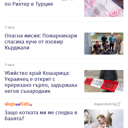
по Рихтер в Турция
5 часа
Опасна мисия: Пожарникари
спасиха куче от язовир
Кърджали
5 часа
Убийство край Кошарица:
Украинец е открит с
прерязано гърло, задържаха
негов сънародник
dogsandcats.bg
Защо котката ми ме следва в
банята?