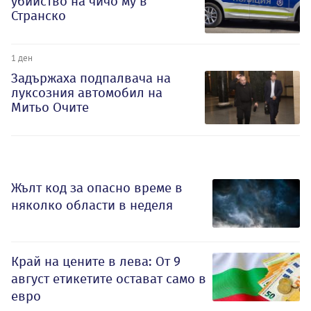
убийство на чичо му в
Странско
1 ден
Задържаха подпалвача на
луксозния автомобил на
Митьо Очите
Жълт код за опасно време в
няколко области в неделя
Край на цените в лева: От 9
август етикетите остават само в
евро