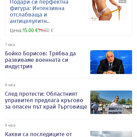
Подари си перфектна
фигура: Интензивна
отслабваща и
антицелулитн..
Цена:
15.00 €
34.00 €
7 часа
Бойко Борисов: Трябва да
развиваме военната си
индустрия
8 часа
След протести: Областният
управител предлага кръгово
за опасен път край Търговище
8 часа
Какви са последиците от