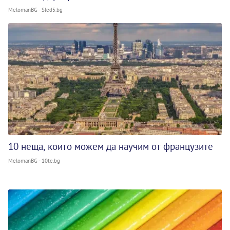
MelomanBG - Sled5.bg
10 неща, които можем да научим от французите
MelomanBG - 10te.bg