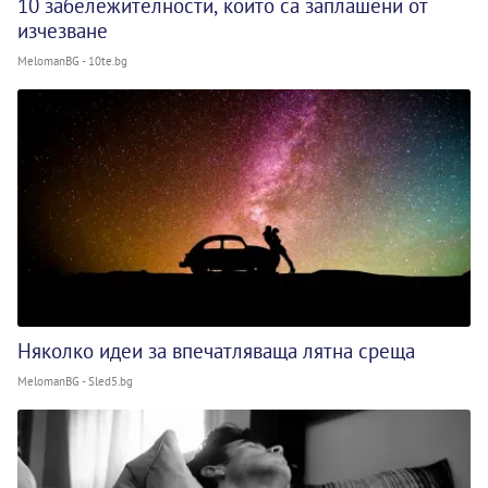
10 забележителности, които са заплашени от
изчезване
MelomanBG - 10te.bg
Няколко идеи за впечатляваща лятна среща
MelomanBG - Sled5.bg