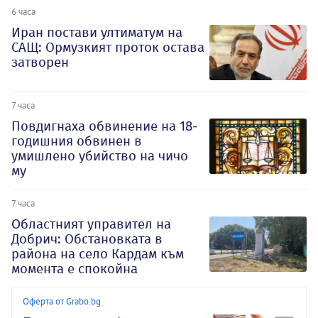
6 часа
Иран постави ултиматум на
САЩ: Ормузкият проток остава
затворен
7 часа
Повдигнаха обвинение на 18-
годишния обвинен в
умишлено убийство на чичо
му
7 часа
Oбластният управител на
Добрич: Обстановката в
района на село Кардам към
момента е спокойна
Оферта от Grabo.bg