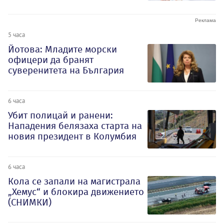
5 часа
Йотова: Младите морски
офицери да бранят
суверенитета на България
6 часа
Убит полицай и ранени:
Нападения белязаха старта на
новия президент в Колумбия
6 часа
Кола се запали на магистрала
„Хемус“ и блокира движението
(СНИМКИ)