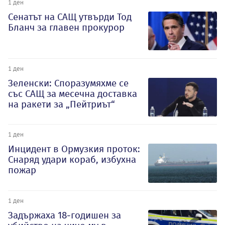
1 ден
Сенатът на САЩ утвърди Тод
Бланч за главен прокурор
1 ден
Зеленски: Споразумяхме се
със САЩ за месечна доставка
на ракети за „Пейтриът“
1 ден
Инцидент в Ормузкия проток:
Снаряд удари кораб, избухна
пожар
1 ден
Задържаха 18-годишен за