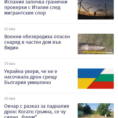
Испания започва гранични
проверки с Италия след
мигрантския спор
22 часа
Военни обезвредиха опасен
снаряд в частен дом във
Видин
23 часа
Украйна увери, че не е
насочвала дрон срещу
България умишлено
23 часа
Овчар с разказ за падналия
дрон: Когато гръмна, се чу
силно „бууум“