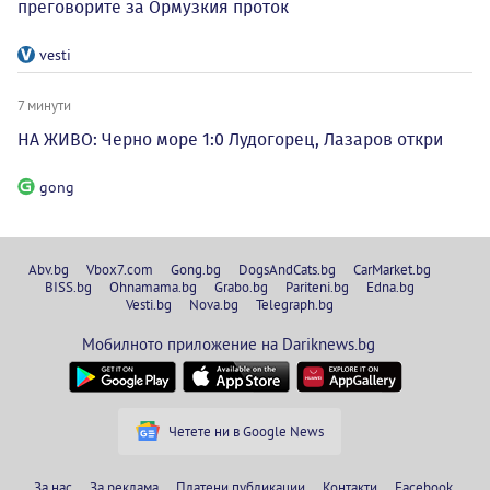
преговорите за Ормузкия проток
vesti
7 минути
НА ЖИВО: Черно море 1:0 Лудогорец, Лазаров откри
gong
Abv.bg
Vbox7.com
Gong.bg
DogsAndCats.bg
CarMarket.bg
BISS.bg
Ohnamama.bg
Grabo.bg
Pariteni.bg
Edna.bg
Vesti.bg
Nova.bg
Telegraph.bg
Мобилното приложение на Dariknews.bg
Четете ни в Google News
За нас
За реклама
Платени публикации
Контакти
Facebook