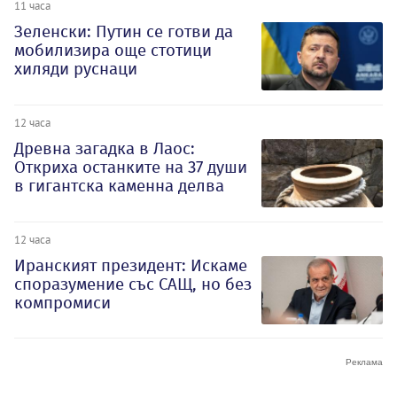
11 часа
Зеленски: Путин се готви да
мобилизира още стотици
хиляди руснаци
12 часа
Древна загадка в Лаос:
Откриха останките на 37 души
в гигантска каменна делва
12 часа
Иранският президент: Искаме
споразумение със САЩ, но без
компромиси