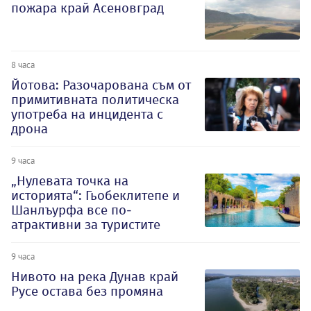
пожара край Асеновград
8 часа
Йотова: Разочарована съм от
примитивната политическа
употреба на инцидента с
дрона
9 часа
„Нулевата точка на
историята“: Гьобеклитепе и
Шанлъурфа все по-
атрактивни за туристите
9 часа
Нивото на река Дунав край
Русе остава без промяна