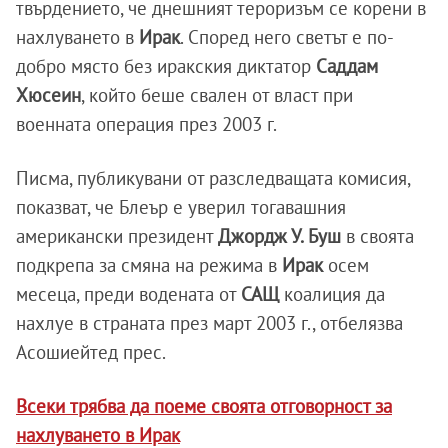
твърдението, че днешният тероризъм се корени в
нахлуването в
Ирак
. Според него светът е по-
добро място без иракския диктатор
Саддам
Хюсеин
, който беше свален от власт при
военната операция през 2003 г.
Писма, публикувани от разследващата комисия,
показват, че Блеър е уверил тогавашния
американски президент
Джордж У. Буш
в своята
подкрепа за смяна на режима в
Ирак
осем
месеца, преди водената от
САЩ
коалиция да
нахлуе в страната през март 2003 г., отбелязва
Асошиейтед прес.
Всеки трябва да поеме своята отговорност за
нахлуването в Ирак