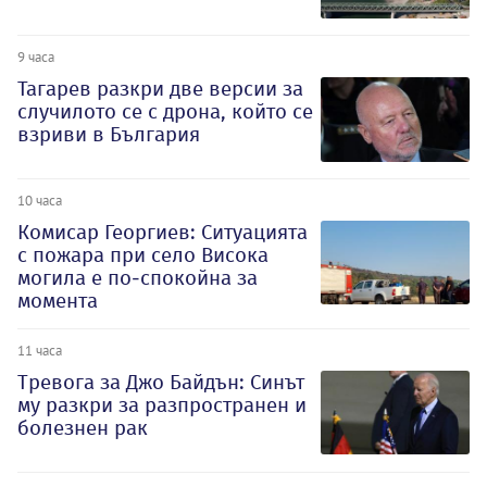
9 часа
Тагарев разкри две версии за
случилото се с дрона, който се
взриви в България
10 часа
Комисар Георгиев: Ситуацията
с пожара при село Висока
могила е по-спокойна за
момента
11 часа
Тревога за Джо Байдън: Синът
му разкри за разпространен и
болезнен рак