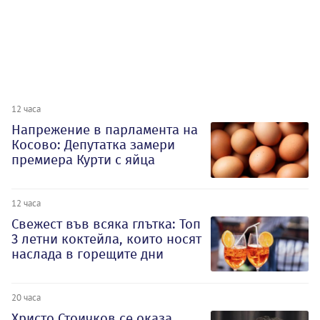
12 часа
Напрежение в парламента на
Косово: Депутатка замери
премиера Курти с яйца
12 часа
Свежест във всяка глътка: Топ
3 летни коктейла, които носят
наслада в горещите дни
20 часа
Христо Стоичков се оказа