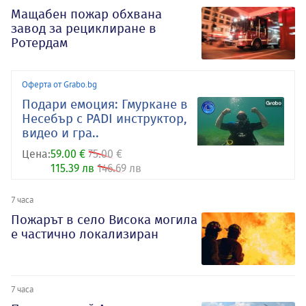
Мащабен пожар обхвана
завод за рециклиране в
Ротердам
Оферта от Grabo.bg
Подари емоция: Гмуркане в
Несебър с PADI инструктор,
видео и гра..
Цена:
59.00 €
75.00 €
115.39 лв
146.69 лв
7 часа
Пожарът в село Висока могила
е частично локализиран
7 часа