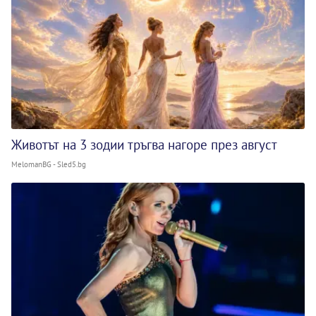
Животът на 3 зодии тръгва нагоре през август
MelomanBG - Sled5.bg