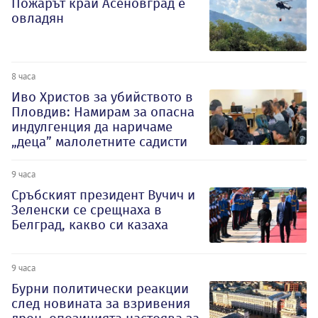
Пожарът край Асеновград е
овладян
8 часа
Иво Христов за убийството в
Пловдив: Намирам за опасна
индулгенция да наричаме
„деца” малолетните садисти
9 часа
Сръбският президент Вучич и
Зеленски се срещнаха в
Белград, какво си казаха
9 часа
Бурни политически реакции
след новината за взривения