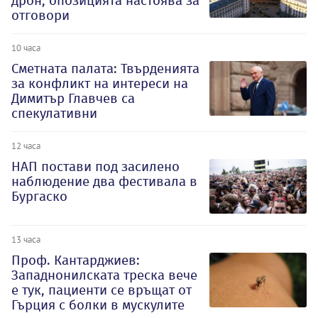
дрон, опозицията настоява за
отговори
10 часа
Сметната палата: Твърденията
за конфликт на интереси на
Димитър Главчев са
спекулативни
12 часа
НАП постави под засилено
наблюдение два фестивала в
Бургаско
13 часа
Проф. Кантарджиев:
Западнонилската треска вече
е тук, пациенти се връщат от
Гърция с болки в мускулите