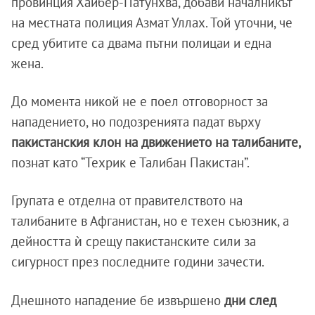
провинция Хайбер-Патунхва, добави началникът
на местната полиция Азмат Уллах. Той уточни, че
сред убитите са двама пътни полицаи и една
жена.
До момента никой не е поел отговорност за
нападението, но подозренията падат върху
пакистанския клон на движението на талибаните,
познат като “Техрик е Талибан Пакистан”.
Групата е отделна от правителството на
талибаните в Афганистан, но е техен съюзник, а
дейността ѝ срещу пакистанските сили за
сигурност през последните години зачести.
Днешното нападение бе извършено
дни след