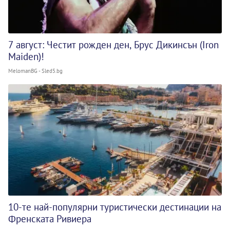
7 август: Честит рожден ден, Брус Дикинсън (Iron
Maiden)!
MelomanBG - Sled5.bg
10-те най-популярни туристически дестинации на
Френската Ривиера