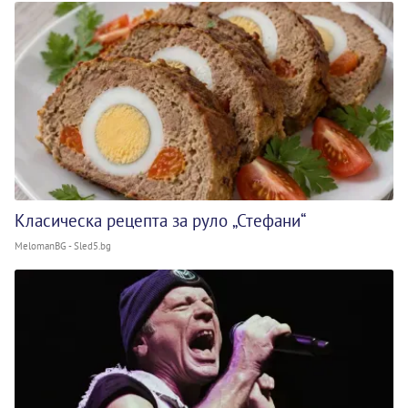
Класическа рецепта за руло „Стефани“
MelomanBG - Sled5.bg