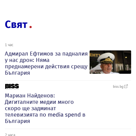
Свят
1 час
Адмирал Ефтимов за падналия
у нас дрон: Няма
преднамерени действия срещу
България
biss.bg
Мариан Найденов:
Дигиталните медии много
скоро ще задминат
телевизията по media spend в
България
2 часа