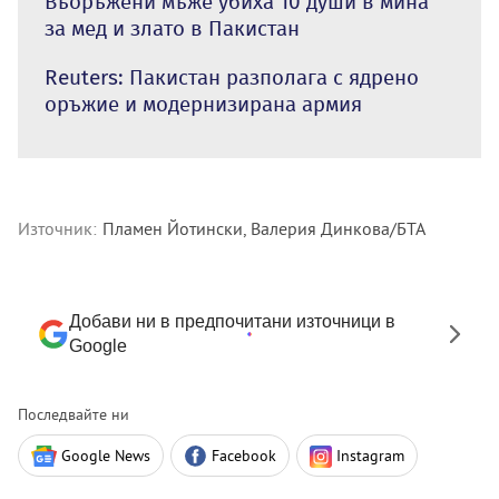
Въоръжени мъже убиха 10 души в мина
за мед и злато в Пакистан
Reuters: Пакистан разполага с ядрено
оръжие и модернизирана армия
Източник:
Пламен Йотински, Валерия Динкова/БТА
Добави ни в предпочитани източници в
Google
Последвайте ни
Google News
Facebook
Instagram