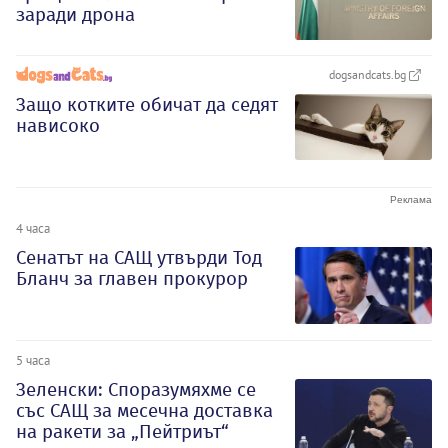
заради дрона
dogsandcats.bg
Защо котките обичат да седят
нависоко
4 часа
Сенатът на САЩ утвърди Тод
Бланч за главен прокурор
5 часа
Зеленски: Споразумяхме се
със САЩ за месечна доставка
на ракети за „Пейтриът“