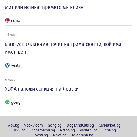
Мит или истина: Времето ми влияе
edna
14 часа
8 август: Отдаваме почит на трима светци, кой има
имен ден
vesti
6 часа
УЕФА наложи санкция на Левски
gong
Abv.bg
Vbox7.com
Gong.bg
DogsAndCats.bg
CarMarket.bg
BISS.bg
Ohnamama.bg
Grabo.bg
Pariteni.bg
Edna.bg
Vesti.bg
Nova.bg
Telegraph.bg