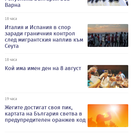
Варна
18 часа
Италия и Испания в спор
заради граничния контрол
след мигрантския наплив към
Сеута
18 часа
Кой има имен ден на 8 август
19 часа
Жегите достигат своя пик,
картата на България светва в
предупредителен оранжев код