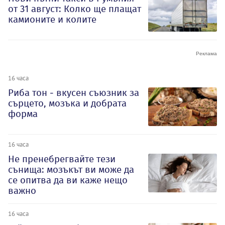
от 31 август: Колко ще плащат
камионите и колите
16 часа
Риба тон - вкусен съюзник за
сърцето, мозъка и добрата
форма
16 часа
Не пренебрегвайте тези
сънища: мозъкът ви може да
се опитва да ви каже нещо
важно
16 часа