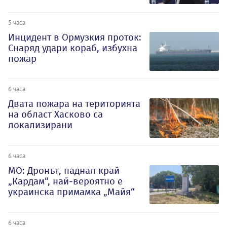
5 часа
Инцидент в Ормузкия проток:
Снаряд удари кораб, избухна
пожар
6 часа
Двата пожара на територията
на област Хасково са
локализирани
6 часа
МО: Дронът, паднал край
„Кардам“, най-вероятно е
украинска примамка „Майя“
6 часа