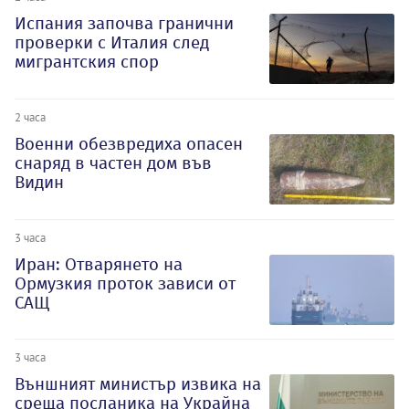
Испания започва гранични
проверки с Италия след
мигрантския спор
2 часа
Военни обезвредиха опасен
снаряд в частен дом във
Видин
3 часа
Иран: Отварянето на
Ормузкия проток зависи от
САЩ
3 часа
Външният министър извика на
среща посланика на Украйна