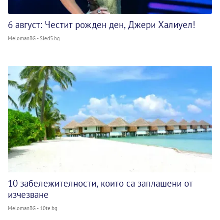
6 август: Честит рожден ден, Джери Халиуел!
MelomanBG - Sled5.bg
10 забележителности, които са заплашени от
изчезване
MelomanBG - 10te.bg