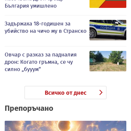
България умишлено
Задържаха 18-годишен за
убийство на чичо му в Странско
Овчар с разказ за падналия
дрон: Когато гръмна, се чу
силно „бууум“
Всичко от днес
Препоръчано