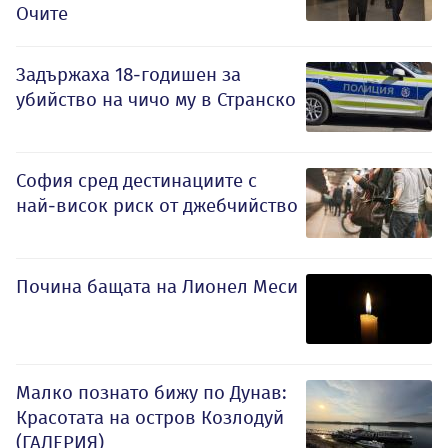
Очите
Задържаха 18-годишен за
убийство на чичо му в Странско
София сред дестинациите с
най-висок риск от джебчийство
Почина бащата на Лионел Меси
Малко познато бижу по Дунав:
Красотата на остров Козлодуй
(ГАЛЕРИЯ)