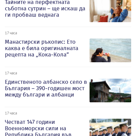
Тайните на перфектната
съботна сутрин – ще искаш да
ги пробваш веднага
17 часа
Манастирски ръкопис: Ето
каква е била оригиналната
рецепта на „Кока-Кола“
17 часа
Единственото албанско село в
България – 390-годишен мост
между българи и албанци
17 часа
Честват 147 години
Военноморски сили на
Република България във