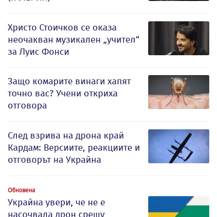
Христо Стоичков се оказа
неочакван музикален „учител“
за Луис Фонси
Защо комарите винаги хапят
точно вас? Учени откриха
отговора
След взрива на дрона край
Кардам: Версиите, реакциите и
отговорът на Украйна
Обновена
Украйна увери, че не е
насочвала дрон срещу