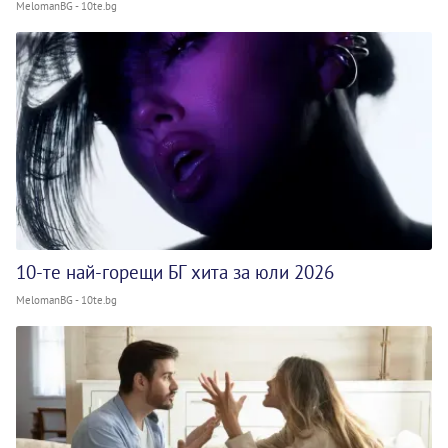
MelomanBG - 10te.bg
10-те най-горещи БГ хита за юли 2026
MelomanBG - 10te.bg