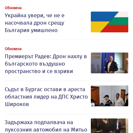
Обновена
Украйна увери, че не е
насочвала дрон срещу
България умишлено
Обновена
Премиерът Радев: Дрон нахлу в
българското въздушно
пространство и се взриви
Съдът в Бургас остави в ареста
областния лидер на ДПС Христо
Широков
Задържаха подпалвача на
луксозния автомобил на Митьо