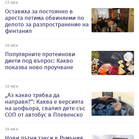
15 часа
Оставиха за постоянно в
ареста петима обвиняеми по
делото за разпространение на
фентанил
16 часа
Популярните протеинови
диети под въпрос: Какво
показва ново проучване
16 часа
„Аз какво трябва да
направя?“: Каква е версията
на шофьора, свалил дете със
СОП от автобус в Плевенско
16 часа
Нови пътни такси в Румъния