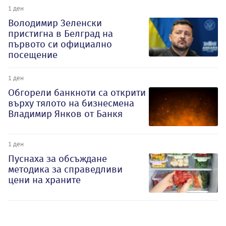
1 ден
Володимир Зеленски
пристигна в Белград на
първото си официално
посещение
1 ден
Обгорели банкноти са открити
върху тялото на бизнесмена
Владимир Янков от Банкя
1 ден
Пуснаха за обсъждане
методика за справедливи
цени на храните