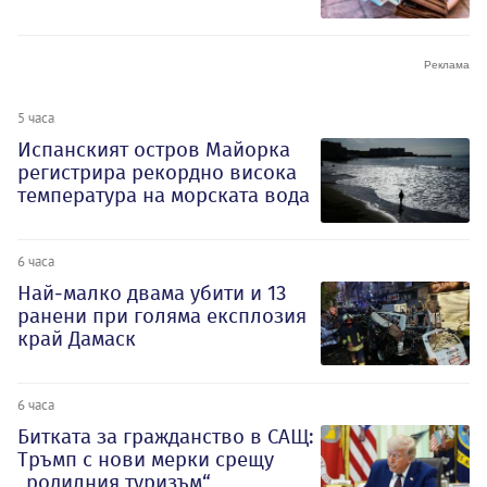
5 часа
Испанският остров Майорка
регистрира рекордно висока
температура на морската вода
6 часа
Най-малко двама убити и 13
ранени при голяма експлозия
край Дамаск
6 часа
Битката за гражданство в САЩ:
Тръмп с нови мерки срещу
„родилния туризъм“