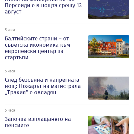
Персеиди е в нощта срещу 13
август
5 часа
Балтийските страни – от
съветска икономика към
европейски център за
стартъпи
5 часа
След безсънна и напрегната
нощ: Пожарът на магистрала
„Тракия“ е овладян
5 часа
Започва изплащането на
пенсиите