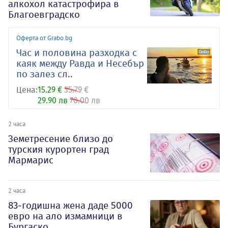
алкохол катастрофира в
Благоевградско
Оферта от Grabo.bg
Час и половина разходка с
каяк между Равда и Несебър
по залез сл..
Цена:
15.29 €
35.79 €
29.90 лв
70.00 лв
2 часа
Земетресение близо до
турския курортен град
Мармарис
2 часа
83-годишна жена даде 5000
евро на ало измамници в
Бургаско