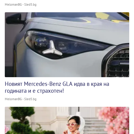
MelomanBG - Sled5.bg
Новият Mercedes-Benz GLA идва в края на
годината и е страхотен!
MelomanBG - Sled5.bg