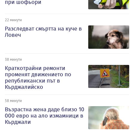
при шофьори
22 минути
Разследват смъртта на куче в
Ловеч
38 минути
Краткотрайни ремонти
променят движението по
републикански път в
Кърджалийско
58 минути
Възрастна жена даде близо 10
000 евро на ало измамници в
Кърджали