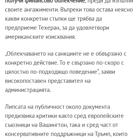
получи финансово облекчение
, преди да изпълни
своите ангажименти. Въпреки това остава неясно
какви конкретни стъпки ще трябва да
предприеме Техеран, за да удовлетвори
американските изисквания.
„Облекчаването на санкциите не е обвързано с
конкретно действие. То е свързано по-скоро с
цялостно по-подходящо поведение“, заяви
високопоставен представител на
администрацията.
Липсата на публичност около документа
предизвика критики както сред европейските
съюзници на Вашингтон, така и сред част от
консервативните поддръжници на Тръмп, които