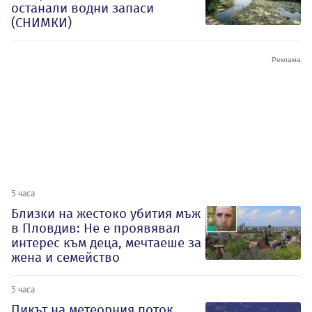
останали водни запаси
(СНИМКИ)
5 часа
Близки на жестоко убития мъж
в Пловдив: Не е проявявал
интерес към деца, мечтаеше за
жена и семейство
5 часа
Пикът на метеорния поток