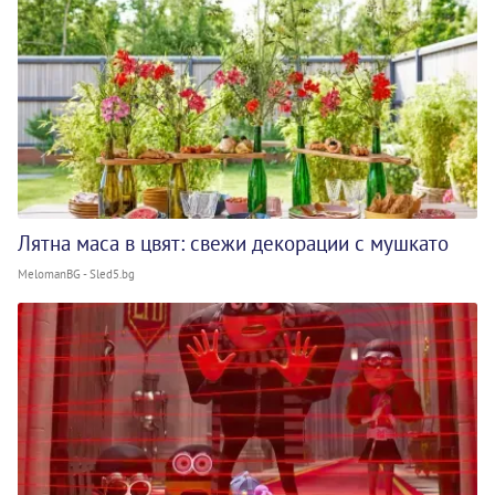
Лятна маса в цвят: свежи декорации с мушкато
MelomanBG - Sled5.bg