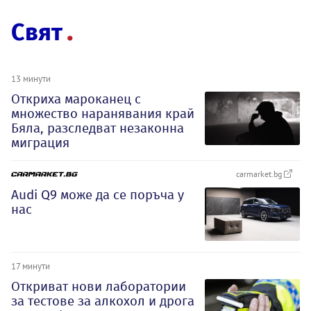
Свят
13 минути
Откриха мароканец с
множество наранявания край
Бяла, разследват незаконна
миграция
carmarket.bg
Audi Q9 може да се поръча у
нас
17 минути
Откриват нови лаборатории
за тестове за алкохол и дрога