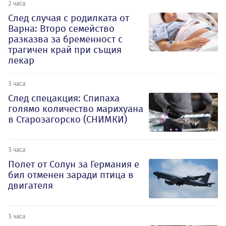
2 часа
След случая с родилката от
Варна: Второ семейство
разказва за бременност с
трагичен край при същия
лекар
3 часа
След спецакция: Спипаха
голямо количество марихуана
в Старозагорско (СНИМКИ)
3 часа
Полет от Солун за Германия е
бил отменен заради птица в
двигателя
3 часа