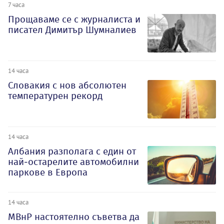
7 часа
Прощаваме се с журналиста и
писател Димитър Шумналиев
14 часа
Словакия с нов абсолютен
температурен рекорд
14 часа
Албания разполага с един от
най-остарелите автомобилни
паркове в Европа
14 часа
МВнР настоятелно съветва да