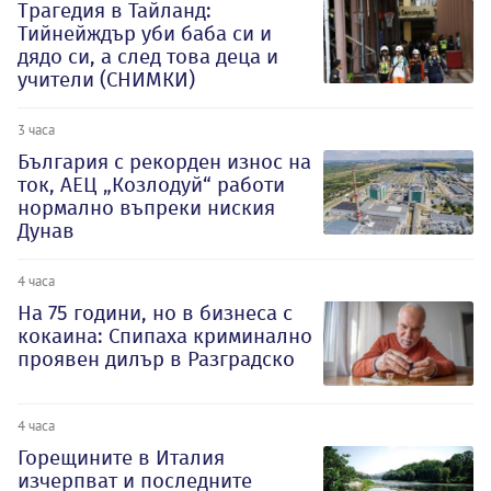
Трагедия в Тайланд:
Тийнейждър уби баба си и
дядо си, а след това деца и
учители (СНИМКИ)
3 часа
България с рекорден износ на
ток, АЕЦ „Козлодуй“ работи
нормално въпреки ниския
Дунав
4 часа
На 75 години, но в бизнеса с
кокаина: Спипаха криминално
проявен дилър в Разградско
4 часа
Горещините в Италия
изчерпват и последните