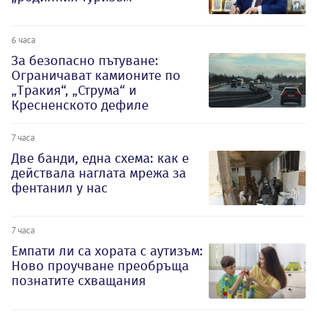
6 часа
За безопасно пътуване:
Ограничават камионите по
„Тракия“, „Струма“ и
Кресненското дефиле
7 часа
Две банди, една схема: как е
действала наглата мрежа за
фентанил у нас
7 часа
Емпати ли са хората с аутизъм:
Ново проучване преобръща
познатите схващания