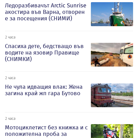
Ледоразбивачът Arctic Sunrise
акостира във Варна, отворен
е за посещения (СНИМИ)
2 часа
Спасиха дете, бедстващо във
водите на язовир Правище
(СНИМКИ)
2 часа
Не чула идващия влак: Жена
загина край жп гара Бутово
2 часа
Мотоциклетист без книжка и с
положителна проба за