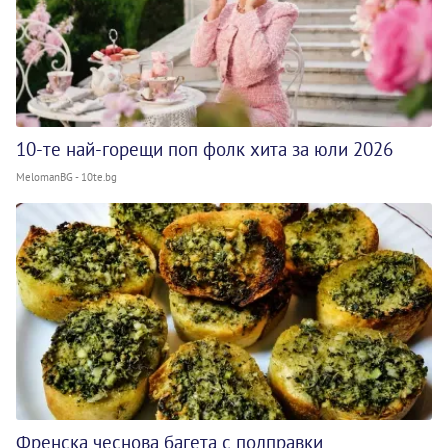
10-те най-горещи поп фолк хита за юли 2026
MelomanBG - 10te.bg
Френска чеснова багета с подправки