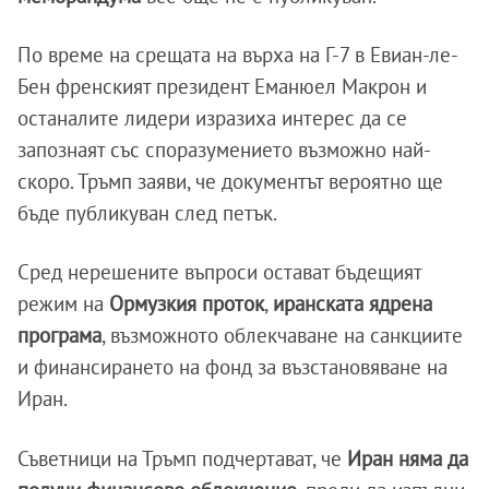
По време на срещата на върха на Г-7 в Евиан-ле-
Бен френският президент Еманюел Макрон и
останалите лидери изразиха интерес да се
запознаят със споразумението възможно най-
скоро. Тръмп заяви, че документът вероятно ще
бъде публикуван след петък.
Сред нерешените въпроси остават бъдещият
режим на
Ормузкия проток
,
иранската ядрена
програма
, възможното облекчаване на санкциите
и финансирането на фонд за възстановяване на
Иран.
Съветници на Тръмп подчертават, че
Иран няма да