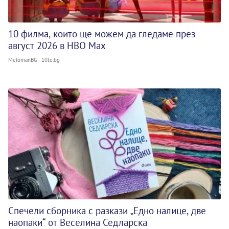
10 филма, които ще можем да гледаме през
август 2026 в HBO Max
MelomanBG - 10te.bg
Спечели сборника с разкази „Едно налице, две
наопаки“ от Веселина Седларска