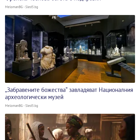
MelomanBG - Sled5.bg
„Забравените божества“ завладяват Националния
археологически музей
MelomanBG - Sled5.bg