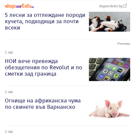
dogsandcats.bg
5 лесни за отглеждане породи
кучета, подходящи за почти
всеки
1 час
НОИ вече превежда
обезщетения по Revolut и по
сметки зад граница
1 час
Огнище на африканска чума
по свинете във Варнанско
1 час