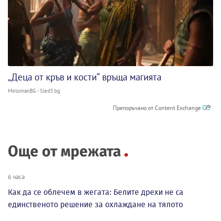
„Деца от кръв и кости“ връща магията
MelomanBG - Sled5.bg
Препоръчано от Content Exchange
Още от мрежата
6 часа
Как да се облечем в жегата: Белите дрехи не са
единственото решение за охлаждане на тялото