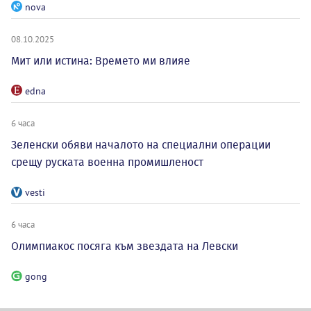
nova
08.10.2025
Мит или истина: Времето ми влияе
edna
6 часа
Зеленски обяви началото на специални операции
срещу руската военна промишленост
vesti
6 часа
Олимпиакос посяга към звездата на Левски
gong