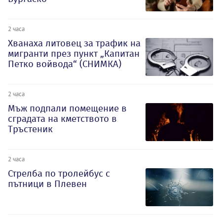
2 часа
Хванаха литовец за трафик на
мигранти през пункт „Капитан
Петко войвода“ (СНИМКА)
2 часа
Мъж подпали помещение в
сградата на кметството в
Тръстеник
2 часа
Стрелба по тролейбус с
пътници в Плевен