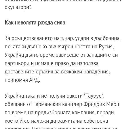
окупатори".
Как неволята ражда сила
За осъществяването на т.нар. удари в дълбочина,
т.е. атаки дълбоко във вътрешността на Русия,
Украйна дълго време зависеше от западните си
партньори и нямаше право да използва
доставените оръжия за всякакви нападения,
припомня АРД.
Украйна така и не получи ракети "Таурус",
обещани от германския канцлер Фридрих Мерц
по време на предизборната кампания, поради
което ѝ се наложи да разчита на собствена
продукция. При това успешно, както изтъква не