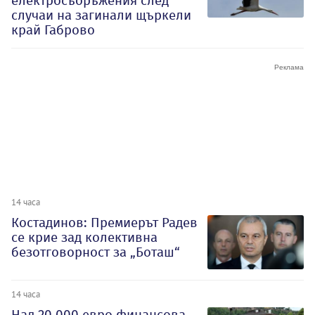
електросъоръжения след
случаи на загинали щъркели
край Габрово
14 часа
Костадинов: Премиерът Радев
се крие зад колективна
безотговорност за „Боташ“
14 часа
Над 20 000 евро финансова