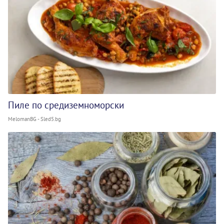
Пиле по средиземноморски
MelomanBG - Sled5.bg