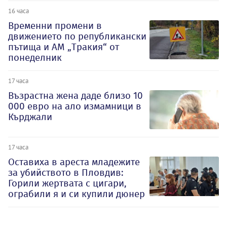
16 часа
Временни промени в
движението по републикански
пътища и АМ „Тракия“ от
понеделник
17 часа
Възрастна жена даде близо 10
000 евро на ало измамници в
Кърджали
17 часа
Оставиха в ареста младежите
за убийството в Пловдив:
Горили жертвата с цигари,
ограбили я и си купили дюнер