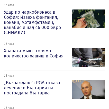
13 часа
Удар по наркобизнеса в
София: Иззеха фентанил,
кокаин, метамфетамин,
канабис и над 46 000 евро
(СНИМКИ)
13 часа
Хванаха мъж с голямо
количество хашиш в София
13 часа
„Възраждане“: РСМ отказа
лечение в България на
пострадала българка
13 часа