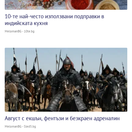
10-те най-често използвани подправки в
индийската кухня
MelomanBG - 10te.bg
Август с екшън, фентъзи и безкраен адреналин
MelomanBG - Sled5.bg