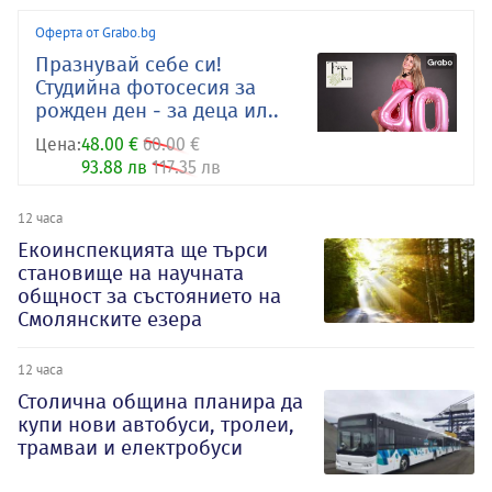
Оферта от Grabo.bg
Празнувай себе си!
Студийна фотосесия за
рожден ден - за деца ил..
Цена:
48.00 €
60.00 €
93.88 лв
117.35 лв
12 часа
Екоинспекцията ще търси
становище на научната
общност за състоянието на
Смолянските езера
12 часа
Столична община планира да
купи нови автобуси, тролеи,
трамваи и електробуси