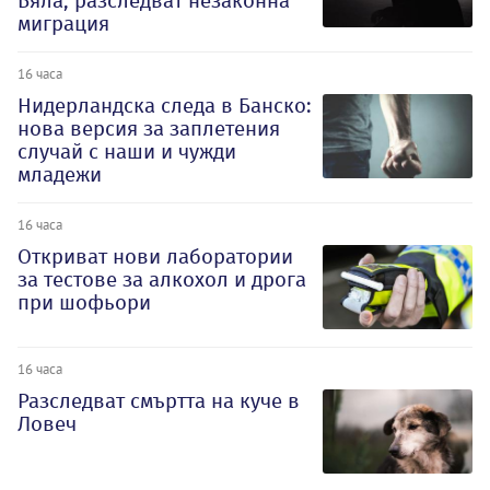
Бяла, разследват незаконна
миграция
16 часа
Нидерландска следа в Банско:
нова версия за заплетения
случай с наши и чужди
младежи
16 часа
Откриват нови лаборатории
за тестове за алкохол и дрога
при шофьори
16 часа
Разследват смъртта на куче в
Ловеч