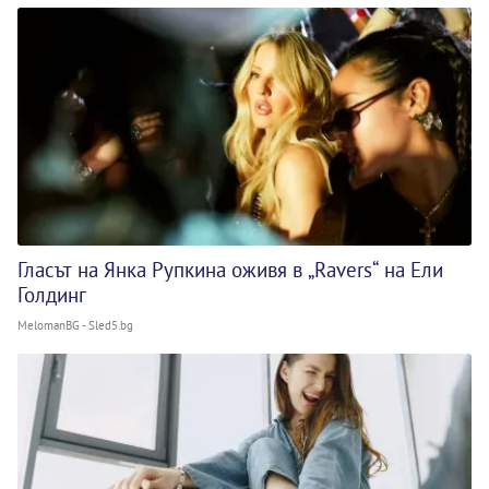
Гласът на Янка Рупкина оживя в „Ravers“ на Ели
Голдинг
MelomanBG - Sled5.bg