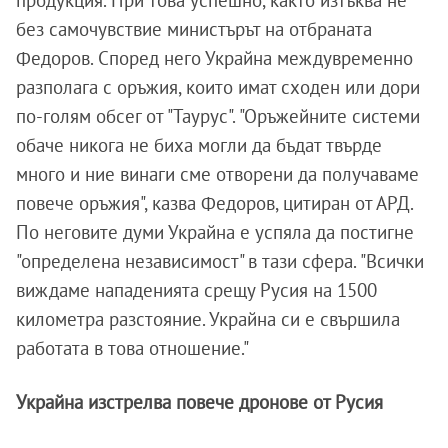
без самочувствие министърът на отбраната
Федоров. Според него Украйна междувременно
разполага с оръжия, които имат сходен или дори
по-голям обсег от "Таурус". "Оръжейните системи
обаче никога не биха могли да бъдат твърде
много и ние винаги сме отворени да получаваме
повече оръжия", казва Федоров, цитиран от АРД.
По неговите думи Украйна е успяла да постигне
"определена независимост" в тази сфера. "Всички
виждаме нападенията срещу Русия на 1500
километра разстояние. Украйна си е свършила
работата в това отношение."
Украйна изстрелва повече дронове от Русия