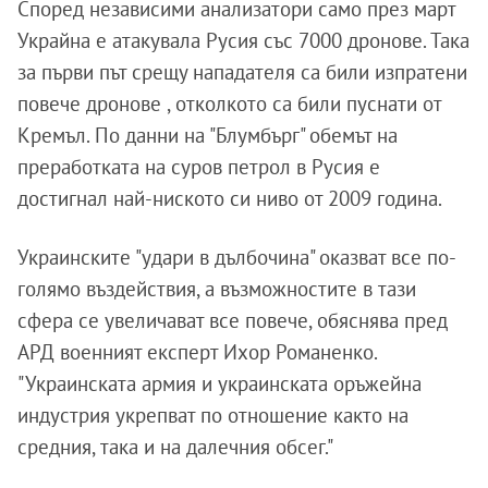
Според независими анализатори само през март
Украйна е атакувала Русия със 7000 дронове. Така
за първи път срещу нападателя са били изпратени
повече дронове , отколкото са били пуснати от
Кремъл. По данни на "Блумбърг" обемът на
преработката на суров петрол в Русия е
достигнал най-ниското си ниво от 2009 година.
Украинските "удари в дълбочина" оказват все по-
голямо въздействия, а възможностите в тази
сфера се увеличават все повече, обяснява пред
АРД военният експерт Ихор Романенко.
"Украинската армия и украинската оръжейна
индустрия укрепват по отношение както на
средния, така и на далечния обсег."