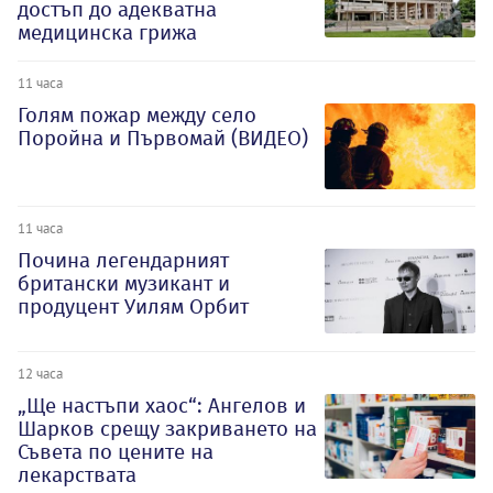
достъп до адекватна
медицинска грижа
11 часа
Голям пожар между село
Поройна и Първомай (ВИДЕО)
11 часа
Почина легендарният
британски музикант и
продуцент Уилям Орбит
12 часа
„Ще настъпи хаос“: Ангелов и
Шарков срещу закриването на
Съвета по цените на
лекарствата