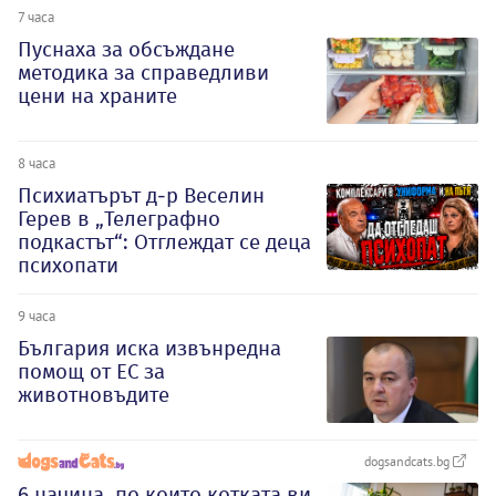
7 часа
Пуснаха за обсъждане
методика за справедливи
цени на храните
8 часа
Психиатърът д-р Веселин
Герев в „Телеграфно
подкастът“: Отглеждат се деца
психопати
9 часа
България иска извънредна
помощ от ЕС за
животновъдите
dogsandcats.bg
6 начина, по които котката ви