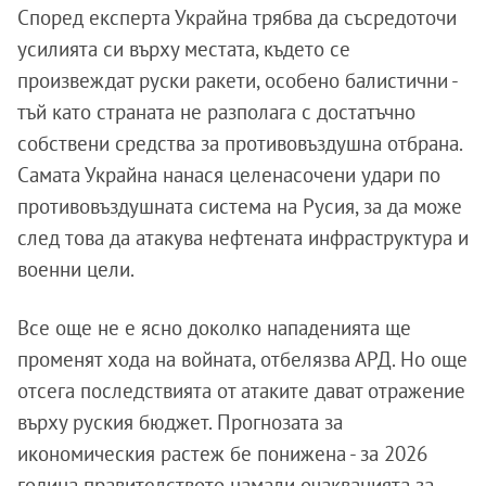
Според експерта Украйна трябва да съсредоточи
усилията си върху местата, където се
произвеждат руски ракети, особено балистични -
тъй като страната не разполага с достатъчно
собствени средства за противовъздушна отбрана.
Самата Украйна нанася целенасочени удари по
противовъздушната система на Русия, за да може
след това да атакува нефтената инфраструктура и
военни цели.
Все още не е ясно доколко нападенията ще
променят хода на войната, отбелязва АРД. Но още
отсега последствията от атаките дават отражение
върху руския бюджет. Прогнозата за
икономическия растеж бе понижена - за 2026
година правителството намали очакванията за