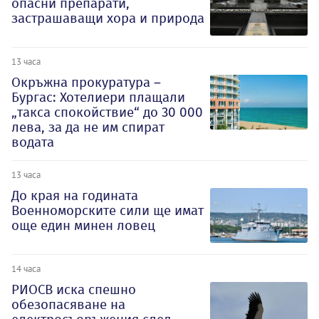
опасни препарати,
застрашаващи хора и природа
13 часа
Окръжна прокуратура –
Бургас: Хотелиери плащали
„такса спокойствие“ до 30 000
лева, за да не им спират
водата
13 часа
До края на годината
Военноморските сили ще имат
още един минен ловец
14 часа
РИОСВ иска спешно
обезопасяване на