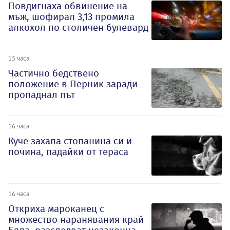
Повдигнаха обвинение на
мъж, шофирал 3,13 промила
алкохол по столичен булевард
15 часа
Частично бедствено
положение в Перник заради
пропаднал път
16 часа
Куче захапа стопанина си и
почина, падайки от тераса
16 часа
Откриха мароканец с
множество наранявания край