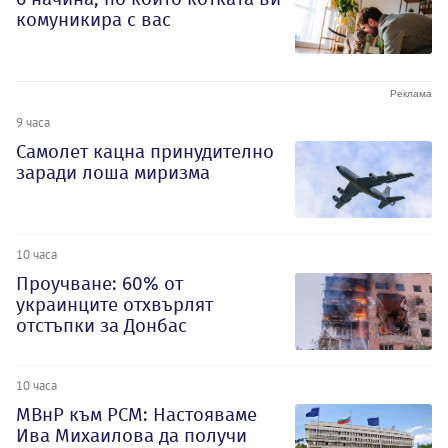
комуникира с вас
9 часа
Самолет кацна принудително
заради лоша миризма
10 часа
Проучване: 60% от
украинците отхвърлят
отстъпки за Донбас
10 часа
МВнР към РСМ: Настояваме
Ива Михаилова да получи