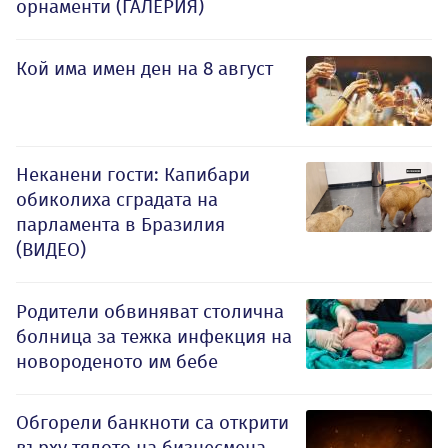
орнаменти (ГАЛЕРИЯ)
Кой има имен ден на 8 август
Неканени гости: Капибари
обиколиха сградата на
парламента в Бразилия
(ВИДЕО)
Родители обвиняват столична
болница за тежка инфекция на
новороденото им бебе
Обгорели банкноти са открити
върху тялото на бизнесмена