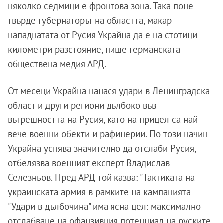
няколко седмици е фронтова зона. Така поне
твърде губернаторът на областта, макар
нападнатата от Русия Украйна да е на стотици
километри разстояние, пише германската
обществена медия АРД.
От месеци Украйна нанася удари в Ленинградска
област и други региони дълбоко във
вътрешността на Русия, като на прицел са най-
вече военни обекти и рафинерии. По този начин
Украйна успява значително да отслаби Русия,
отбелязва военният експерт Владислав
Селезньов. Пред АРД той казва: "Тактиката на
украинската армия в рамките на кампанията
"Удари в дълбочина" има ясна цел: максимално
отслабване на офанзивния потенциал на руските