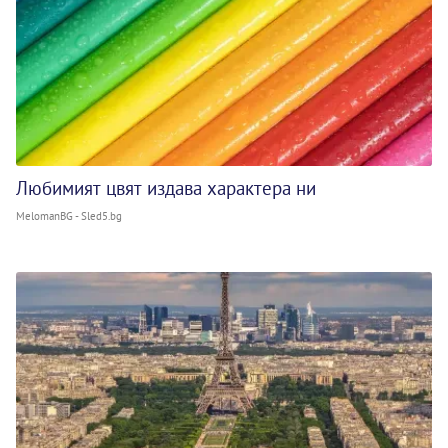
Любимият цвят издава характера ни
MelomanBG - Sled5.bg