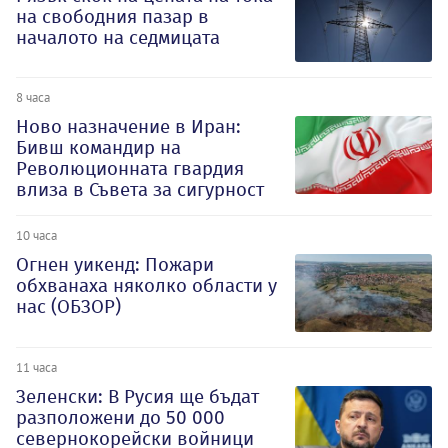
на свободния пазар в
началото на седмицата
8 часа
Ново назначение в Иран:
Бивш командир на
Революционната гвардия
влиза в Съвета за сигурност
10 часа
Огнен уикенд: Пожари
обхванаха няколко области у
нас (ОБЗОР)
11 часа
Зеленски: В Русия ще бъдат
разположени до 50 000
севернокорейски войници