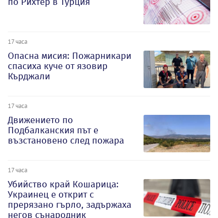
по Рихтер в Турция
17 часа
Опасна мисия: Пожарникари
спасиха куче от язовир
Кърджали
17 часа
Движението по
Подбалканския път е
възстановено след пожара
17 часа
Убийство край Кошарица:
Украинец е открит с
прерязано гърло, задържаха
негов сънародник