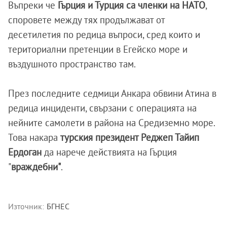
Въпреки че
Гърция и Турция са членки на НАТО
,
споровете между тях продължават от
десетилетия по редица въпроси, сред които и
териториални претенции в Егейско море и
въздушното пространство там.
През последните седмици Анкара обвини Атина в
редица инциденти, свързани с операцията на
нейните самолети в района на Средиземно море.
Това накара
турския президент Реджеп Тайип
Ердоган
да нарече действията на Гърция
"
враждебни"
.
Източник:
БГНЕС