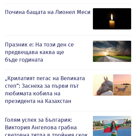
Почина бащата на Лионел Меси
Празник е: На този ден се
предвещава каква ще
бъде годината
„Крилатият пегас на Великата
степ“: Заснеха за първи път
любимата кобила на
президента на Казахстан
Голям успех за България:
Виктория Ангелова грабна
световна титла в тройния скок