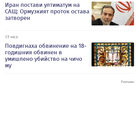
Иран постави ултиматум на
САЩ: Ормузкият проток остава
затворен
19 часа
Повдигнаха обвинение на 18-
годишния обвинен в
умишлено убийство на чичо
му