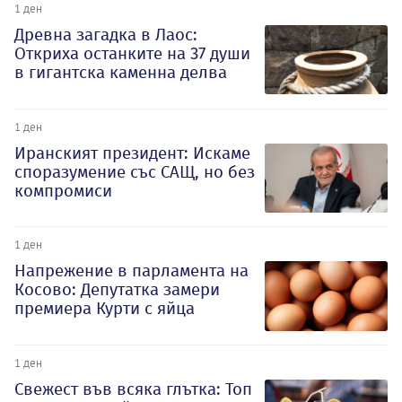
1 ден
Древна загадка в Лаос:
Откриха останките на 37 души
в гигантска каменна делва
1 ден
Иранският президент: Искаме
споразумение със САЩ, но без
компромиси
1 ден
Напрежение в парламента на
Косово: Депутатка замери
премиера Курти с яйца
1 ден
Свежест във всяка глътка: Топ