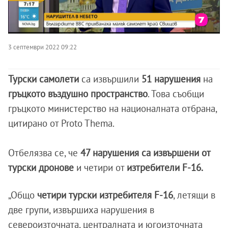
3 септември 2022 09:22
Турски самолети
са извършили
51 нарушения
на
гръцкото въздушно пространство
. Това съобщи
гръцкото министерство на националната отбрана,
цитирано от Proto Thema.
Отбелязва се, че
47 нарушения са извършени от
турски дронове
и четири от
изтребители F-16.
„Общо
четири турски изтребителя F-16
, летящи в
две групи, извършиха нарушения в
североизточната, централната и югоизточната