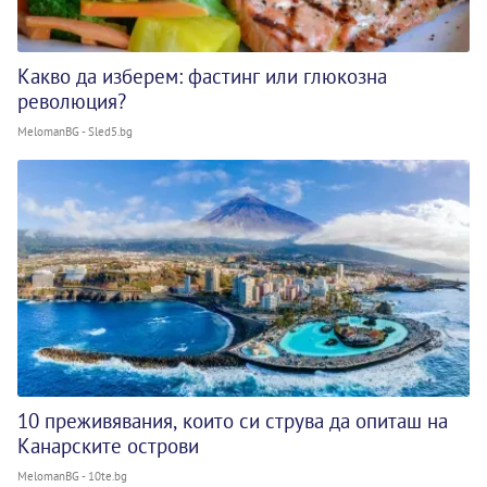
Какво да изберем: фастинг или глюкозна
революция?
MelomanBG - Sled5.bg
10 преживявания, които си струва да опиташ на
Канарските острови
MelomanBG - 10te.bg