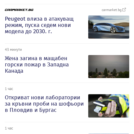
carmarket.bg
Peugeot влиза в атакуващ
режим, пуска седем нови
модела до 2030. г.
43 минути
Жена загина в мащабен
горски пожар в Западна
Канада
1 час
Откриват нови лаборатории
за кръвни проби на шофьори
в Пловдив и Бургас
1 час