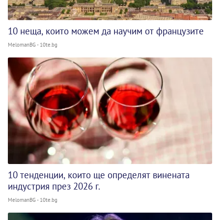
10 неща, които можем да научим от французите
MelomanBG - 10te.bg
10 тенденции, които ще определят винената
индустрия през 2026 г.
MelomanBG - 10te.bg