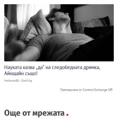
Науката казва „да“ на следобедната дрямка,
Айнщайн също!
MelomanBG - Sled5.bg
Препоръчано от Content Exchange
Още от мрежата