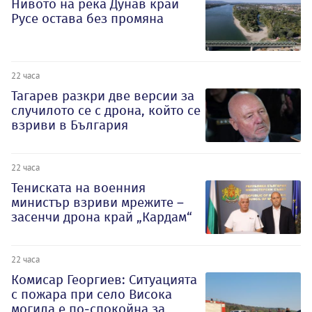
Нивото на река Дунав край
Русе остава без промяна
22 часа
Тагарев разкри две версии за
случилото се с дрона, който се
взриви в България
22 часа
Тениската на военния
министър взриви мрежите –
засенчи дрона край „Кардам“
22 часа
Комисар Георгиев: Ситуацията
с пожара при село Висока
могила е по-спокойна за