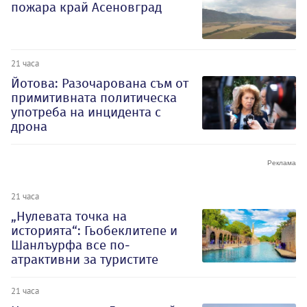
пожара край Асеновград
21 часа
Йотова: Разочарована съм от
примитивната политическа
употреба на инцидента с
дрона
21 часа
„Нулевата точка на
историята“: Гьобеклитепе и
Шанлъурфа все по-
атрактивни за туристите
21 часа