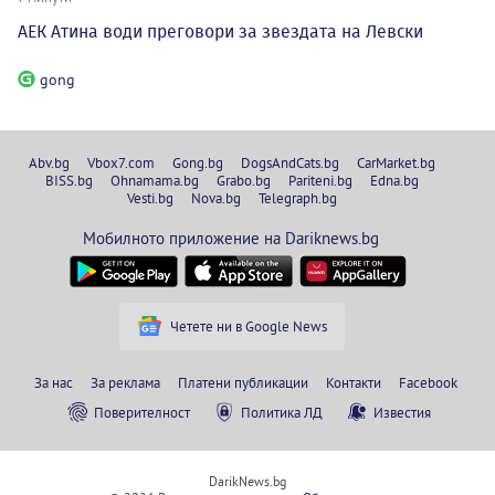
АЕК Атина води преговори за звездата на Левски
gong
Abv.bg
Vbox7.com
Gong.bg
DogsAndCats.bg
CarMarket.bg
BISS.bg
Ohnamama.bg
Grabo.bg
Pariteni.bg
Edna.bg
Vesti.bg
Nova.bg
Telegraph.bg
Мобилното приложение на Dariknews.bg
Четете ни в Google News
За нас
За реклама
Платени публикации
Контакти
Facebook
Поверителност
Политика ЛД
Известия
DarikNews.bg