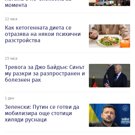
момента
22 часа
Как кетогенната диета се
отразява на някои психични
разстройства
23 часа
Тревога за Джо Байдън: Синът
му разкри за разпространен и
болезнен рак
1 ден
Зеленски: Путин се готви да
мобилизира още стотици
хиляди руснаци