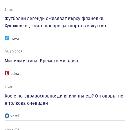
1 час
Футболни легенди оживяват върху фланелки:
Художникът, който превръща спорта в изкуство
nova
08.10.2025
Мит или истина: Времето ми влияе
edna
1 час
Кое е по-здравословно: диня или пъпеш? Отговорът не
е толкова очевиден
vesti
7 минути