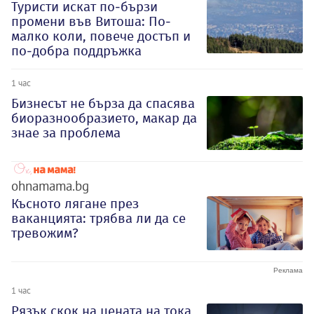
Туристи искат по-бързи
промени във Витоша: По-
малко коли, повече достъп и
по-добра поддръжка
1 час
Бизнесът не бърза да спасява
биоразнообразието, макар да
знае за проблема
ohnamama.bg
Късното лягане през
ваканцията: трябва ли да се
тревожим?
1 час
Рязък скок на цената на тока