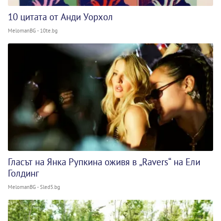
10 цитата от Анди Уорхол
MelomanBG - 10te.bg
Гласът на Янка Рупкина оживя в „Ravers“ на Ели
Голдинг
MelomanBG - Sled5.bg