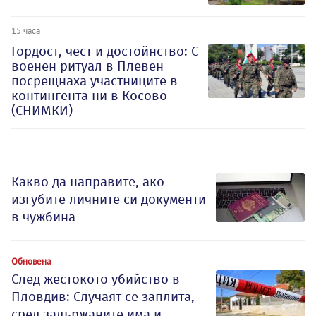
15 часа
Гордост, чест и достойнство: С
военен ритуал в Плевен
посрещнаха участниците в
контингента ни в Косово
(СНИМКИ)
Какво да направите, ако
изгубите личните си документи
в чужбина
Обновена
След жестокото убийство в
Пловдив: Случаят се заплита,
сред задържаните има и