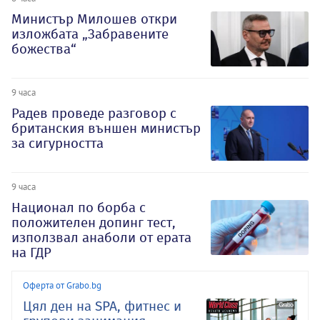
Министър Милошев откри
изложбата „Забравените
божества“
9 часа
Радев проведе разговор с
британския външен министър
за сигурността
9 часа
Национал по борба с
положителен допинг тест,
използвал анаболи от ерата
на ГДР
Оферта от Grabo.bg
Цял ден на SPA, фитнес и