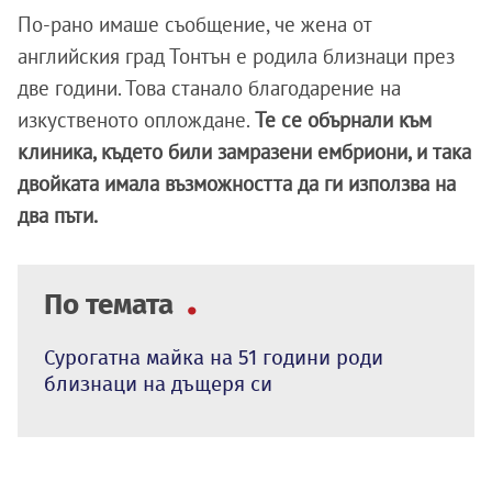
По-рано имаше съобщение, че жена от
английския град Тонтън е родила близнаци през
две години. Това станало благодарение на
изкуственото оплождане.
Те се обърнали към
клиника, където били замразени ембриони, и така
двойката имала възможността да ги използва на
два пъти.
По темата
Сурогатна майка на 51 години роди
близнаци на дъщеря си