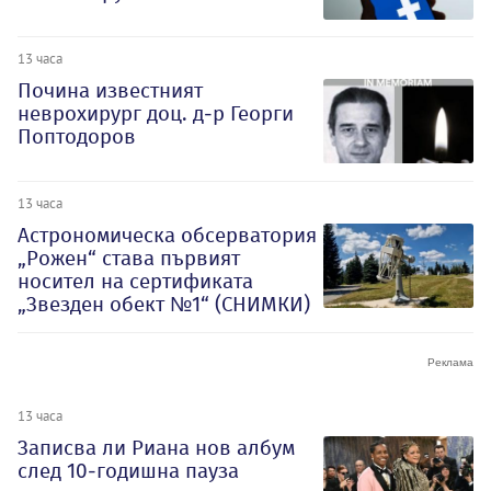
13 часа
Почина известният
неврохирург доц. д-р Георги
Поптодоров
13 часа
Астрономическа обсерватория
„Рожен“ става първият
носител на сертификата
„Звезден обект №1“ (СНИМКИ)
13 часа
Записва ли Риана нов албум
след 10-годишна пауза