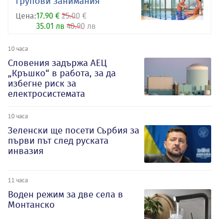
групови занимания
Цена:
17.90 €
25.00 €
35.01 лв
48.90 лв
10 часа
Словения задържа АЕЦ
„Кръшко“ в работа, за да
избегне риск за
електросистемата
10 часа
Зеленски ще посети Сърбия за
първи път след руската
инвазия
11 часа
Воден режим за две села в
Монтанско