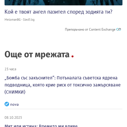
Кой е твоят ангел пазител според зодията ти?
MelomanBG - Sled5.bg
Препоръчано от Content Exchange
Още от мрежата
23 часа
„Бомба със закъснител“: Потъналата съветска ядрена
подводница, която крие риск от токсично замърсяване
(СНИМКИ)
nova
08.10.2025
Мит или истина: Времето ми влияе