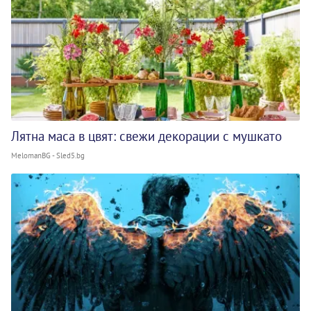
Лятна маса в цвят: свежи декорации с мушкато
MelomanBG - Sled5.bg