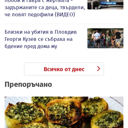
побой и гавра с жертвата -
задържаните са деца, твърдели,
че ловят педофили (ВИДЕО)
Близки на убития в Пловдив
Георги Кузев се събраха на
бдение пред дома му
Всичко от днес
Препоръчано