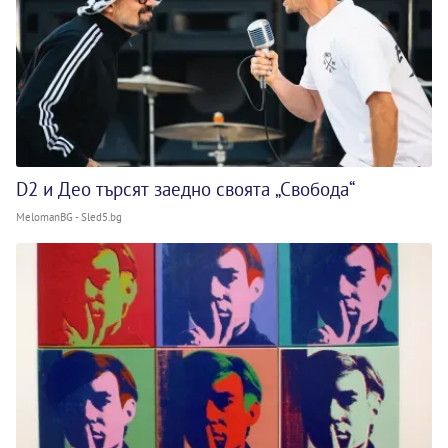
D2 и Део търсят заедно своята „Свобода“
MelomanBG - Sled5.bg