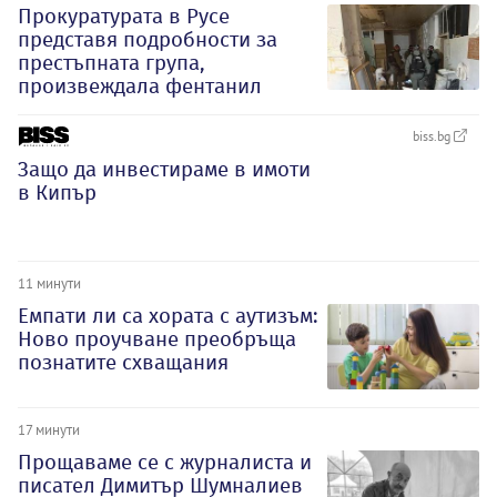
Прокуратурата в Русе
представя подробности за
престъпната група,
произвеждала фентанил
biss.bg
Защо да инвестираме в имоти
в Кипър
11 минути
Емпати ли са хората с аутизъм:
Ново проучване преобръща
познатите схващания
17 минути
Прощаваме се с журналиста и
писател Димитър Шумналиев