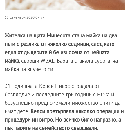
12 декември 2020 07:57
Жителка на щата Минесота стана майка на два
пъти с разлика от няколко седмици, след като
една от дъщерите й бе износена от нейната
майка
, съобщи WBAL. Бабата станала сурогатна
майка на внучето си
31-годишната Келси Пиърс страдала от
безплодие и последните три години с мъжа й
безуспешно предприемали множество опити да
имат дете.
Келси претърпяла няколко операции и
процедури ин витро. Но всичко било напразно, а
пък парите на семейството свършвали.