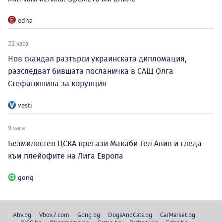
edna
22 часа
Нов скандал разтърси украинската дипломация,
разследват бившата посланичка в САЩ Олга
Стефанишина за корупция
vesti
9 часа
Безмилостен ЦСКА прегази Макаби Тел Авив и гледа
към плейофите на Лига Европа
gong
Abv.bg
Vbox7.com
Gong.bg
DogsAndCats.bg
CarMarket.bg