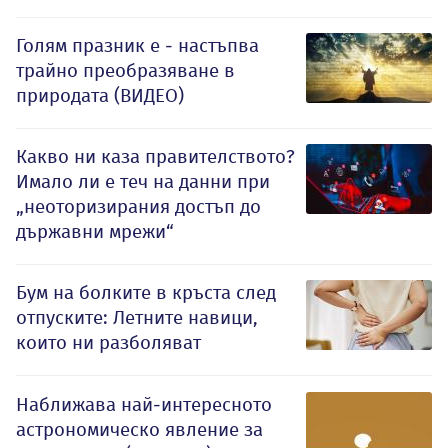
Голям празник е - настъпва
трайно преобразяване в
природата (ВИДЕО)
Какво ни каза правителството?
Имало ли е теч на данни при
„неоторизирания достъп до
държавни мрежи“
Бум на болките в кръста след
отпуските: Летните навици,
които ни разболяват
Наближава най-интересното
астрономическо явление за