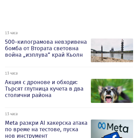
13 часа
500-килограмова невзривена
бомба от Втората световна
война „изплува“ край Кьолн
13 часа
Акция с дронове и обходи:
Търсят глутница кучета в два
столични района
13 часа
Meta разкри AI хакерска атака
по време на тестове, пуска
нов инструмент