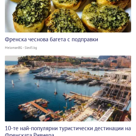
Френска чеснова багета с подправки
MelomanBG - Sled5.bg
10-те най-популярни туристически дестинации на
Френската Ривиера