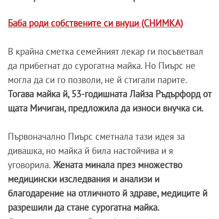
Баба роди собствените си внуци (СНИМКА)
В крайна сметка семейният лекар ги посъветвал
да прибегнат до сурогатна майка. Но Пиърс не
могла да си го позволи, не й стигали парите.
Тогава майка й, 53-годишната Лайза Ръдърфорд от
щата Мичиган, предложила да износи внучка си.
Първоначално Пиърс сметнала тази идея за
дивашка, но майка й била настойчива и я
уговорила.
Жената минала през множество
медицински изследвания и анализи и
благодарение на отличното й здраве, медиците й
разрешили да стане сурогатна майка.