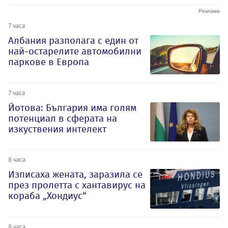
7 часа
Албания разполага с един от
най-остарелите автомобилни
паркове в Европа
7 часа
Йотова: България има голям
потенциал в сферата на
изкуствения интелект
8 часа
Изписаха жената, заразила се
през пролетта с хантавирус на
кораба „Хондиус“
8 часа