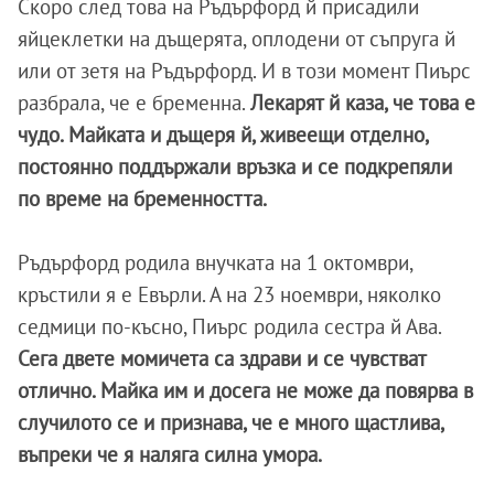
Скоро след това на Ръдърфорд й присадили
яйцеклетки на дъщерята, оплодени от съпруга й
или от зетя на Ръдърфорд. И в този момент Пиърс
разбрала, че е бременна.
Лекарят й каза, че това е
чудо. Майката и дъщеря й, живеещи отделно,
постоянно поддържали връзка и се подкрепяли
по време на бременността.
Ръдърфорд родила внучката на 1 октомври,
кръстили я е Евърли. А на 23 ноември, няколко
седмици по-късно, Пиърс родила сестра й Ава.
Сега двете момичета са здрави и се чувстват
отлично. Майка им и досега не може да повярва в
случилото се и признава, че е много щастлива,
въпреки че я наляга силна умора.