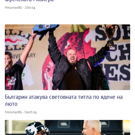
MelomanBG - 10te.bg
Българин атакува световната титла по ядене на
люто
MelomanBG - Sled5.bg